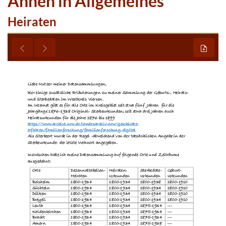
Ahnen in Allgemeines
Heiraten
















































































































































































