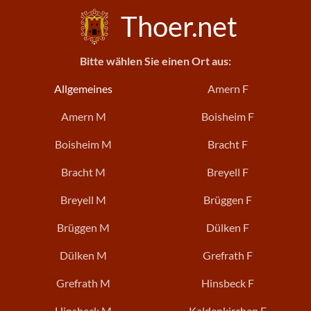
Thoer.net
Bitte wählen Sie einen Ort aus:
Allgemeines
Amern F
Amern M
Boisheim F
Boisheim M
Bracht F
Bracht M
Breyell F
Breyell M
Brüggen F
Brüggen M
Dülken F
Dülken M
Grefrath F
Grefrath M
Hinsbeck F
Hinsbeck M
Kaldenkirchen F