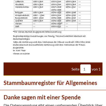




































































































































Seite
von
1
Stammbaumregister für Allgemeines
Danke sagen mit einer Spende
Die Datensammlung gibt einen umfassenden Überblick über