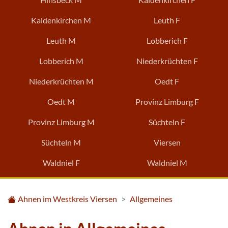
Kaldenkirchen M
Leuth F
Leuth M
Lobberich F
Lobberich M
Niederkrüchten F
Niederkrüchten M
Oedt F
Oedt M
Provinz Limburg F
Provinz Limburg M
Süchteln F
Süchteln M
Viersen
Waldniel F
Waldniel M
Ahnen im Westkreis Viersen
Allgemeines