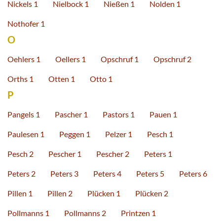
Nickels 1
Nielbock 1
Nießen 1
Nolden 1
Nothofer 1
O
Oehlers 1
Oellers 1
Opschruf 1
Opschruf 2
Orths 1
Otten 1
Otto 1
P
Pangels 1
Pascher 1
Pastors 1
Pauen 1
Paulesen 1
Peggen 1
Pelzer 1
Pesch 1
Pesch 2
Pescher 1
Pescher 2
Peters 1
Peters 2
Peters 3
Peters 4
Peters 5
Peters 6
Pillen 1
Pillen 2
Plücken 1
Plücken 2
Pollmanns 1
Pollmanns 2
Printzen 1