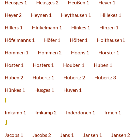
Heusges 1
Heusges 2
Heußen 1
Heyer 1
Heyer 2
Heynen 1
Heythausen 1
Hillekes 1
Hillers 1
Hinkelmann 1
Hinkes 1
Hinzen 1
Höfelmanns 1
Höfer 1
Hölter 1
Holthausen1
Hommen 1
Hommen 2
Hoops 1
Horster 1
Hoster 1
Hosters 1
Houben 1
Huben 1
Huben 2
Hubertz 1
Hubertz 2
Hubertz 3
Hünkes 1
Hüsges 1
Huyen 1
I
Imkamp 1
Imkamp 2
Inderdonen 1
Irmen 1
J
Jacobs 1
Jacobs 2
Jans 1
Jansen 1
Jansen 2