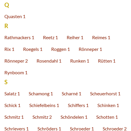
Q
Quasten 1
R
Rathmackers 1
Reetz 1
Reiher 1
Reimes 1
Rix 1
Roegels 1
Roggen 1
Rönneper 1
Rönneper 2
Rosendahl 1
Runken 1
Rütten 1
Rynboom 1
S
Salatz 1
Schamong 1
Scharné 1
Scheuerhorst 1
Schick 1
Schiefelbeins 1
Schiffers 1
Schinken 1
Schmitz 1
Schmitz 2
Schöndelen 1
Schotten 1
Schrievers 1
Schröders 1
Schroeder 1
Schroeder 2