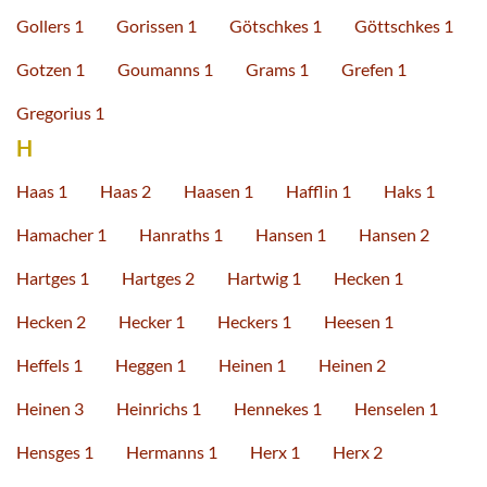
Gollers 1
Gorissen 1
Götschkes 1
Göttschkes 1
Gotzen 1
Goumanns 1
Grams 1
Grefen 1
Gregorius 1
H
Haas 1
Haas 2
Haasen 1
Hafflin 1
Haks 1
Hamacher 1
Hanraths 1
Hansen 1
Hansen 2
Hartges 1
Hartges 2
Hartwig 1
Hecken 1
Hecken 2
Hecker 1
Heckers 1
Heesen 1
Heffels 1
Heggen 1
Heinen 1
Heinen 2
Heinen 3
Heinrichs 1
Hennekes 1
Henselen 1
Hensges 1
Hermanns 1
Herx 1
Herx 2