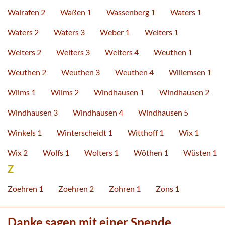
Walrafen 2
Waßen 1
Wassenberg 1
Waters 1
Waters 2
Waters 3
Weber 1
Welters 1
Welters 2
Welters 3
Welters 4
Weuthen 1
Weuthen 2
Weuthen 3
Weuthen 4
Willemsen 1
Wilms 1
Wilms 2
Windhausen 1
Windhausen 2
Windhausen 3
Windhausen 4
Windhausen 5
Winkels 1
Winterscheidt 1
Witthoff 1
Wix 1
Wix 2
Wolfs 1
Wolters 1
Wöthen 1
Wüsten 1
Z
Zoehren 1
Zoehren 2
Zohren 1
Zons 1
Danke sagen mit einer Spende