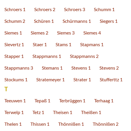
Schroers 1
Schroers 2
Schroers 3
Schumm 1
Schumm 2
Schüren 1
Schürmanns 1
Siegers 1
Siemes 1
Siemes 2
Siemes 3
Siemes 4
Sievertz 1
Staer 1
Stams 1
Stapmans 1
Stapper 1
Stappmanns 1
Stappmanns 2
Stappmanns 3
Stemans 1
Stevens 1
Stevens 2
Stockums 1
Stratemeyer 1
Strater 1
Stufferttz 1
T
Teeuwen 1
Tepaß 1
Terbrüggen 1
Terhaag 1
Terwelp 1
Tetz 1
Theisen 1
Theißen 1
Thelen 1
Thissen 1
Thönnißen 1
Thönnißen 2