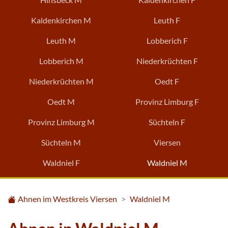
Kaldenkirchen M
Leuth F
Leuth M
Lobberich F
Lobberich M
Niederkrüchten F
Niederkrüchten M
Oedt F
Oedt M
Provinz Limburg F
Provinz Limburg M
Süchteln F
Süchteln M
Viersen
Waldniel F
Waldniel M
Ahnen im Westkreis Viersen
Waldniel M