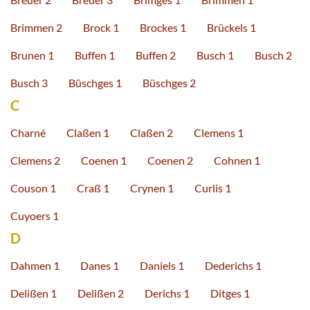
Brimmen 2
Brock 1
Brockes 1
Brückels 1
Brunen 1
Buffen 1
Buffen 2
Busch 1
Busch 2
Busch 3
Büschges 1
Büschges 2
C
Charné
Claßen 1
Claßen 2
Clemens 1
Clemens 2
Coenen 1
Coenen 2
Cohnen 1
Couson 1
Craß 1
Crynen 1
Curlis 1
Cuyoers 1
D
Dahmen 1
Danes 1
Daniels 1
Dederichs 1
Delißen 1
Delißen 2
Derichs 1
Ditges 1