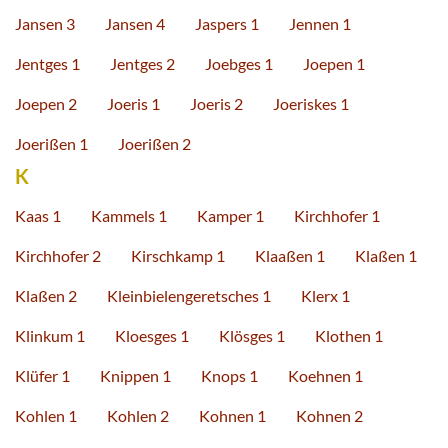
Jansen 3
Jansen 4
Jaspers 1
Jennen 1
Jentges 1
Jentges 2
Joebges 1
Joepen 1
Joepen 2
Joeris 1
Joeris 2
Joeriskes 1
Joerißen 1
Joerißen 2
K
Kaas 1
Kammels 1
Kamper 1
Kirchhofer 1
Kirchhofer 2
Kirschkamp 1
Klaaßen 1
Klaßen 1
Klaßen 2
Kleinbielengeretsches 1
Klerx 1
Klinkum 1
Kloesges 1
Klösges 1
Klothen 1
Klüfer 1
Knippen 1
Knops 1
Koehnen 1
Kohlen 1
Kohlen 2
Kohnen 1
Kohnen 2