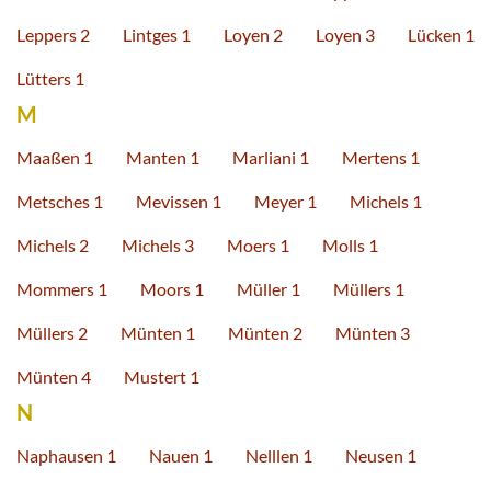
Leppers 2
Lintges 1
Loyen 2
Loyen 3
Lücken 1
Lütters 1
M
Maaßen 1
Manten 1
Marliani 1
Mertens 1
Metsches 1
Mevissen 1
Meyer 1
Michels 1
Michels 2
Michels 3
Moers 1
Molls 1
Mommers 1
Moors 1
Müller 1
Müllers 1
Müllers 2
Münten 1
Münten 2
Münten 3
Münten 4
Mustert 1
N
Naphausen 1
Nauen 1
Nelllen 1
Neusen 1