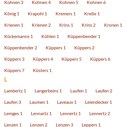
Kohnen 3
Kohnen 4
Kohnen 5
Kohnen 6
König 1
Krapohl 1
Kremers 1
Kreße 1
Krienen 1
Krienen 2
Krins 1
Krins 2
Kronen 1
Kückemanns 1
Kühlen 1
Küppenbender 1
Küppenbender 2
Küppers 1
Küppers 2
Küppers 3
Küppers 4
Küppers 5
Küppers 6
Küppers 7
Küsters 1
L
Lambertz 1
Langerbeins 1
Laufen 1
Laufen 2
Laufen 3
Laumen 1
Laveaux 1
Leiendecker 1
Lemges 1
Lennartz 1
Lennertz 1
Lennertz 2
Lenzen 1
Lenzen 2
Lenzen 3
Leppers 1