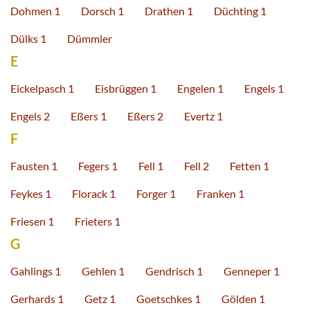
Dohmen 1
Dorsch 1
Drathen 1
Düchting 1
Dülks 1
Dümmler
E
Eickelpasch 1
Eisbrüggen 1
Engelen 1
Engels 1
Engels 2
Eßers 1
Eßers 2
Evertz 1
F
Fausten 1
Fegers 1
Fell 1
Fell 2
Fetten 1
Feykes 1
Florack 1
Forger 1
Franken 1
Friesen 1
Frieters 1
G
Gahlings 1
Gehlen 1
Gendrisch 1
Genneper 1
Gerhards 1
Getz 1
Goetschkes 1
Gölden 1