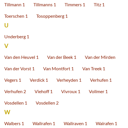
Tillmann 1
Tillmanns 1
Timmers 1
Titz 1
Toerschen 1
Tosoppenberg 1
U
Underberg 1
V
Van den Heuvel 1
Van der Beek 1
Van der Mirden
Van der Vorst 1
Van Montfort 1
Van Treek 1
Vegers 1
Verdick 1
Verheyden 1
Verhufen 1
Verhufen 2
Viehoff 1
Vivroux 1
Vollmer 1
Vosdellen 1
Vosdellen 2
W
Walbers 1
Wallrafen 1
Wallraven 1
Walrafen 1