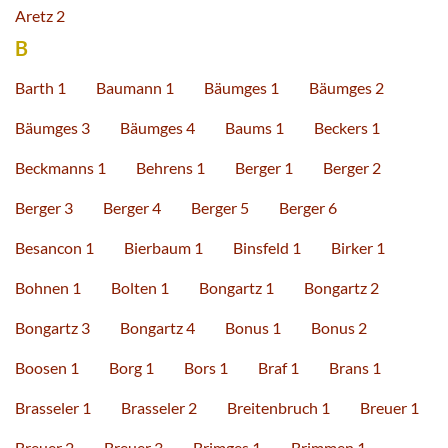
Aretz 2
B
Barth 1
Baumann 1
Bäumges 1
Bäumges 2
Bäumges 3
Bäumges 4
Baums 1
Beckers 1
Beckmanns 1
Behrens 1
Berger 1
Berger 2
Berger 3
Berger 4
Berger 5
Berger 6
Besancon 1
Bierbaum 1
Binsfeld 1
Birker 1
Bohnen 1
Bolten 1
Bongartz 1
Bongartz 2
Bongartz 3
Bongartz 4
Bonus 1
Bonus 2
Boosen 1
Borg 1
Bors 1
Braf 1
Brans 1
Brasseler 1
Brasseler 2
Breitenbruch 1
Breuer 1
Breuer 2
Breuer 3
Brimges 1
Brimmen 1