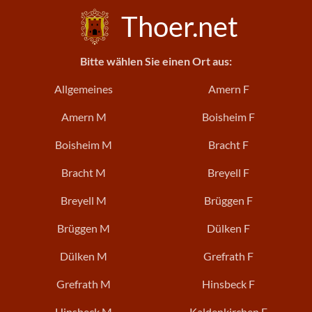
Thoer.net
Bitte wählen Sie einen Ort aus:
Allgemeines
Amern F
Amern M
Boisheim F
Boisheim M
Bracht F
Bracht M
Breyell F
Breyell M
Brüggen F
Brüggen M
Dülken F
Dülken M
Grefrath F
Grefrath M
Hinsbeck F
Hinsbeck M
Kaldenkirchen F