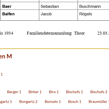








en M
 1
Berger 1
Birker 1
Birx 1
Bischofs 1
Bischofs 2
gartz 1
Bongartz 2
Bonsels 1
Bosch 1
Braumüller 