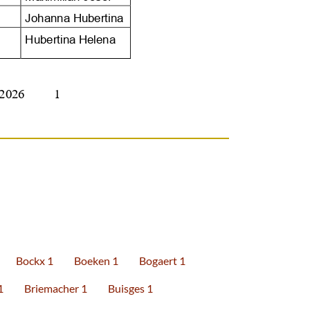




Bockx 1
Boeken 1
Bogaert 1
1
Briemacher 1
Buisges 1