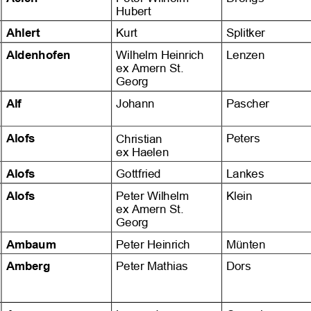





























