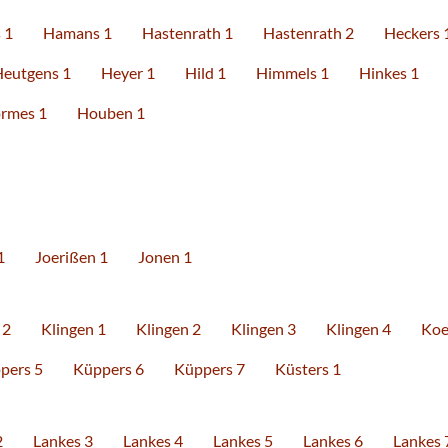
 1
Hamans 1
Hastenrath 1
Hastenrath 2
Heckers 
eutgens 1
Heyer 1
Hild 1
Himmels 1
Hinkes 1
rmes 1
Houben 1
1
Joerißen 1
Jonen 1
 2
Klingen 1
Klingen 2
Klingen 3
Klingen 4
Koe
pers 5
Küppers 6
Küppers 7
Küsters 1
2
Lankes 3
Lankes 4
Lankes 5
Lankes 6
Lankes 