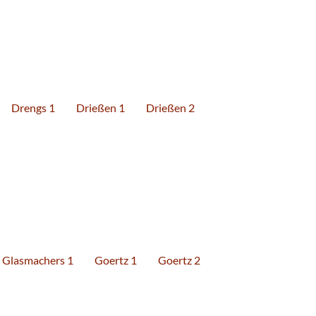
Drengs 1
Drießen 1
Drießen 2
Glasmachers 1
Goertz 1
Goertz 2