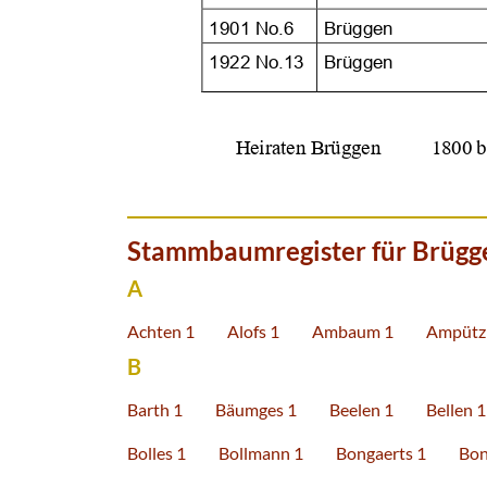






Stammbaumregister für Brügg
A
Achten 1
Alofs 1
Ambaum 1
Ampütz
B
Barth 1
Bäumges 1
Beelen 1
Bellen 1
Bolles 1
Bollmann 1
Bongaerts 1
Bon