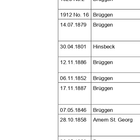















