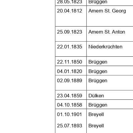





















