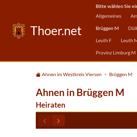
Bitte wählen Sie ei
Allgemeines
Am
Thoer.net
Brüggen M
Dül
Leuth F
Leuth 
Provinz Limburg M
Ahnen im Westkreis Viersen
Brüggen M
Ahnen in Brüggen M
Heiraten