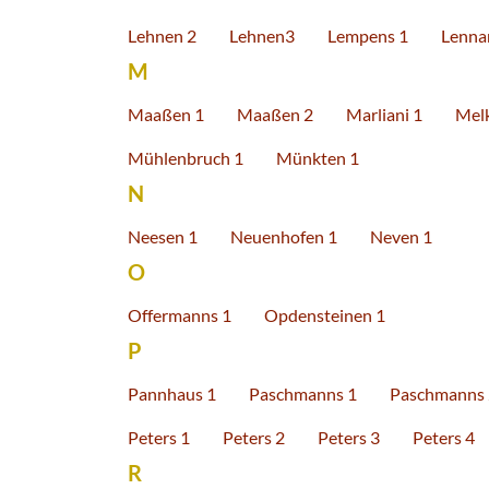
Lehnen 2
Lehnen3
Lempens 1
Lennar
M
Maaßen 1
Maaßen 2
Marliani 1
Mel
Mühlenbruch 1
Münkten 1
N
Neesen 1
Neuenhofen 1
Neven 1
O
Offermanns 1
Opdensteinen 1
P
Pannhaus 1
Paschmanns 1
Paschmanns 
Peters 1
Peters 2
Peters 3
Peters 4
R