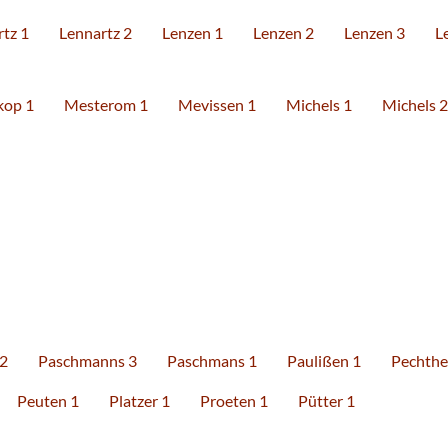
tz 1
Lennartz 2
Lenzen 1
Lenzen 2
Lenzen 3
L
kop 1
Mesterom 1
Mevissen 1
Michels 1
Michels 2
2
Paschmanns 3
Paschmans 1
Paulißen 1
Pechthe
Peuten 1
Platzer 1
Proeten 1
Pütter 1