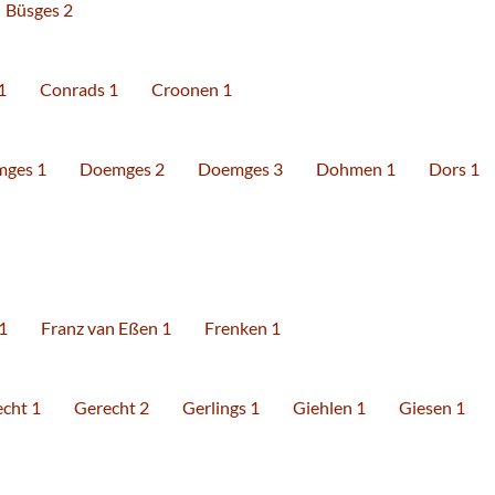
Büsges 2
1
Conrads 1
Croonen 1
ges 1
Doemges 2
Doemges 3
Dohmen 1
Dors 1
1
Franz van Eßen 1
Frenken 1
cht 1
Gerecht 2
Gerlings 1
Giehlen 1
Giesen 1