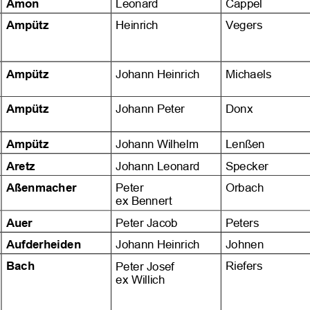































