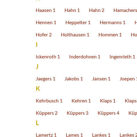
Haasen 1
Hahn 1
Hahn 2
Hamachers
Hennen 1
Heppelter 1
Hermanns 1
H
Hofer 2
Holthausen 1
Hommen 1
Ho
I
Ickenroth 1
Inderdohnen 1
Ingenrieth 1
J
Jaegers 1
Jakobs 1
Jansen 1
Joepen 
K
Kehrbusch 1
Kehren 1
Klaps 1
Klaps
Küppers 2
Küppers 3
Küppers 4
Küp
L
Lamertz 1
Lames 1
Lankes 1
Lankes 