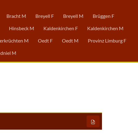
Bracht M
Breyell F
Breyell M
Brüggen F
Hinsbeck M
Kaldenkirchen F
Kaldenkirchen M
erkrüchten M
Oedt F
Oedt M
Provinz Limburg F
dniel M