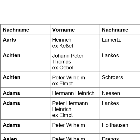





























