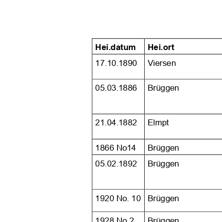















