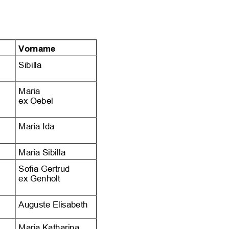









