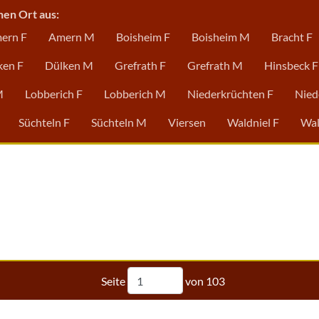
nen Ort aus:
ern F
Amern M
Boisheim F
Boisheim M
Bracht F
ken F
Dülken M
Grefrath F
Grefrath M
Hinsbeck F
M
Lobberich F
Lobberich M
Niederkrüchten F
Nied
Süchteln F
Süchteln M
Viersen
Waldniel F
Wal
Seite
von
103