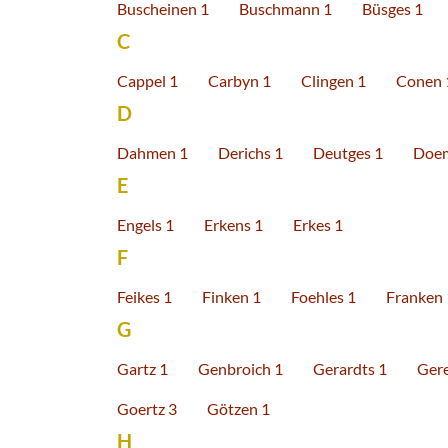
Buscheinen 1
Buschmann 1
Büsges 1
C
Cappel 1
Carbyn 1
Clingen 1
Conen 
D
Dahmen 1
Derichs 1
Deutges 1
Doem
E
Engels 1
Erkens 1
Erkes 1
F
Feikes 1
Finken 1
Foehles 1
Franken 
G
Gartz 1
Genbroich 1
Gerardts 1
Gere
Goertz 3
Götzen 1
H