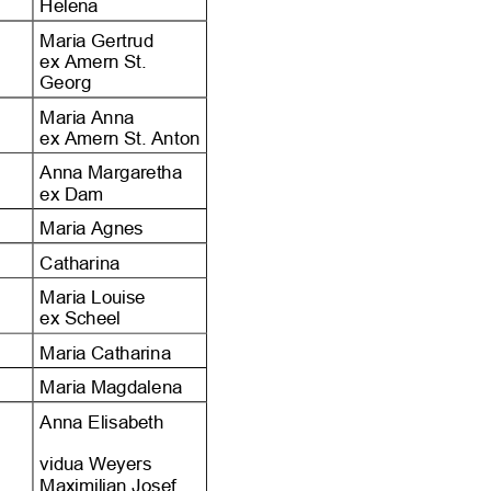


















