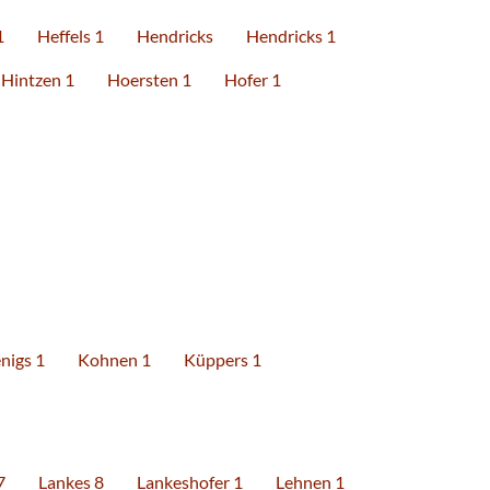
1
Heffels 1
Hendricks
Hendricks 1
Hintzen 1
Hoersten 1
Hofer 1
nigs 1
Kohnen 1
Küppers 1
7
Lankes 8
Lankeshofer 1
Lehnen 1