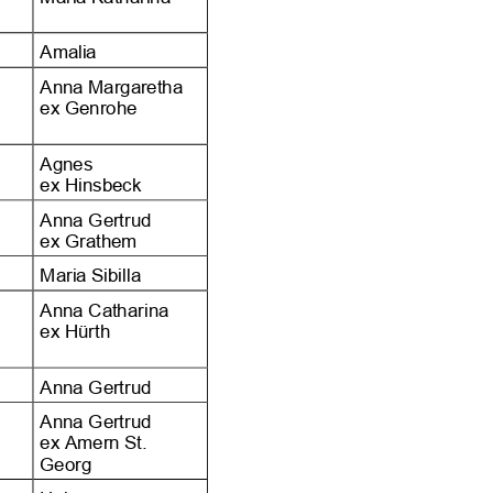














