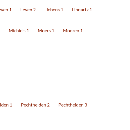
even 1
Leven 2
Liebens 1
Linnartz 1
Michiels 1
Moers 1
Mooren 1
iden 1
Pechtheiden 2
Pechtheiden 3