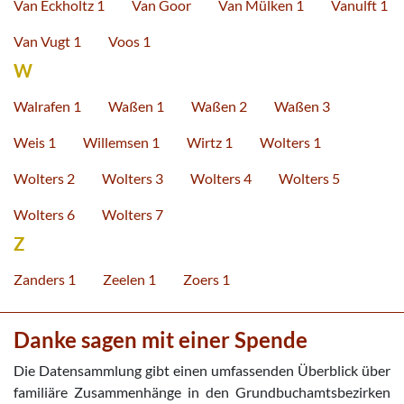
Van Eckholtz 1
Van Goor
Van Mülken 1
Vanulft 1
Van Vugt 1
Voos 1
W
Walrafen 1
Waßen 1
Waßen 2
Waßen 3
Weis 1
Willemsen 1
Wirtz 1
Wolters 1
Wolters 2
Wolters 3
Wolters 4
Wolters 5
Wolters 6
Wolters 7
Z
Zanders 1
Zeelen 1
Zoers 1
Danke sagen mit einer Spende
Die Datensammlung gibt einen umfassenden Überblick über
familiäre Zusammenhänge in den Grundbuchamtsbezirken