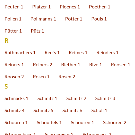
Peuten 1
Platzer 1
Ploenes 1
Poethen 1
Pollen 1
Pollmanns 1
Pötter 1
Pouls 1
Pütter 1
Pütz 1
R
Rathmachers 1
Reefs 1
Reimes 1
Reinders 1
Reiners 1
Reiners 2
Riether 1
Rive 1
Roosen 1
Roosen 2
Rosen 1
Rosen 2
S
Schmacks 1
Schmitz 1
Schmitz 2
Schmitz 3
Schmitz 4
Schmitz 5
Schmitz 6
Scholl 1
Schooren 1
Schouffels 1
Schouren 1
Schouren 2
Schroembges 1
Schroemges 2
Schroemges 3