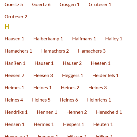
Goertz 5
Goertz 6
Gösgen 1
Gruteser 1
Gruteser 2
H
Haasen 1
Halberkamp 1
Halfmans 1
Halley 1
Hamachers 1
Hamachers 2
Hamachers 3
Hanßen 1
Hauser 1
Hauser 2
Heesen 1
Heesen 2
Heesen 3
Heggers 1
Heidenfels 1
Heimes 1
Heines 1
Heines 2
Heines 3
Heines 4
Heines 5
Heines 6
Heinrichs 1
Hendriks 1
Hennen 1
Hennen 2
Henscheid 1
Hensen 1
Hermes 1
Hespers 1
Heuten 1
Heymann 1
Heynen 1
Hilkens 1
Hilkes 1