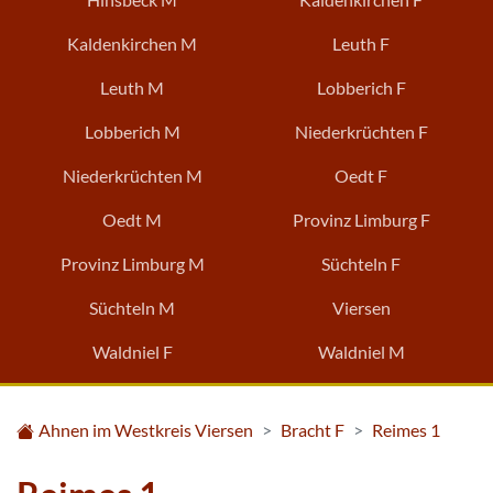
Kaldenkirchen M
Leuth F
Leuth M
Lobberich F
Lobberich M
Niederkrüchten F
Niederkrüchten M
Oedt F
Oedt M
Provinz Limburg F
Provinz Limburg M
Süchteln F
Süchteln M
Viersen
Waldniel F
Waldniel M
Ahnen im Westkreis Viersen
Bracht F
Reimes 1