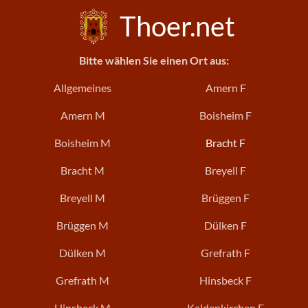
Thoer.net
Bitte wählen Sie einen Ort aus:
Allgemeines
Amern F
Amern M
Boisheim F
Boisheim M
Bracht F
Bracht M
Breyell F
Breyell M
Brüggen F
Brüggen M
Dülken F
Dülken M
Grefrath F
Grefrath M
Hinsbeck F
Hinsbeck M
Kaldenkirchen F