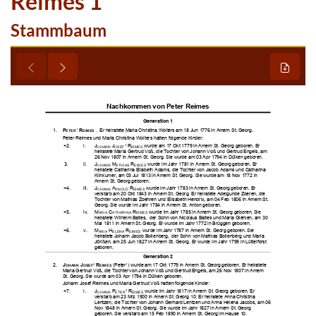
Reimes 1
Stammbaum





























































































