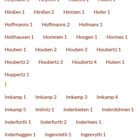
Hinßen 1
Hinßen 2
Hintzen 1
Hofer 1
Hoffmanns 1
Hoffmanns 2
Hofmans 1
Holthausen 1
Hommen 1
Hoogen 1
Hormes 1
Houben 1
Houben 2
Houben 3
Houbertz 1
Houbertz 2
Houbertz 3
Houbertz 4
Huben 1
Huppertz 1
I
Imkamp 1
Imkamp 2
Imkamp 3
Imkamp 4
Imkamp 5
Imlintz 1
Inderbieten 1
Inderdühnen 1
Inderfurth 1
Inderfurth 2
Inderhees 1
Inderheggen 1
Ingenrieth 1
Ingenryth 1