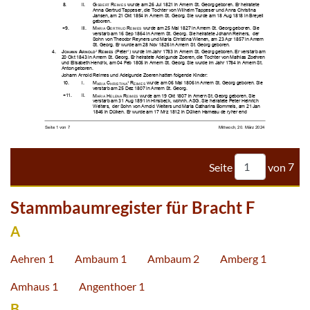



























































Seite
von
7
Stammbaumregister für Bracht F
A
Aehren 1
Ambaum 1
Ambaum 2
Amberg 1
Amhaus 1
Angenthoer 1
B