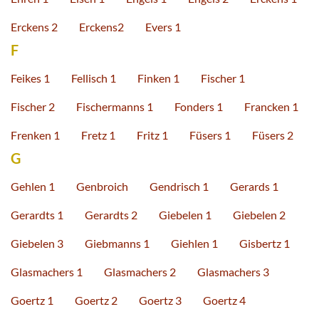
Erckens 2
Erckens2
Evers 1
F
Feikes 1
Fellisch 1
Finken 1
Fischer 1
Fischer 2
Fischermanns 1
Fonders 1
Francken 1
Frenken 1
Fretz 1
Fritz 1
Füsers 1
Füsers 2
G
Gehlen 1
Genbroich
Gendrisch 1
Gerards 1
Gerardts 1
Gerardts 2
Giebelen 1
Giebelen 2
Giebelen 3
Giebmanns 1
Giehlen 1
Gisbertz 1
Glasmachers 1
Glasmachers 2
Glasmachers 3
Goertz 1
Goertz 2
Goertz 3
Goertz 4