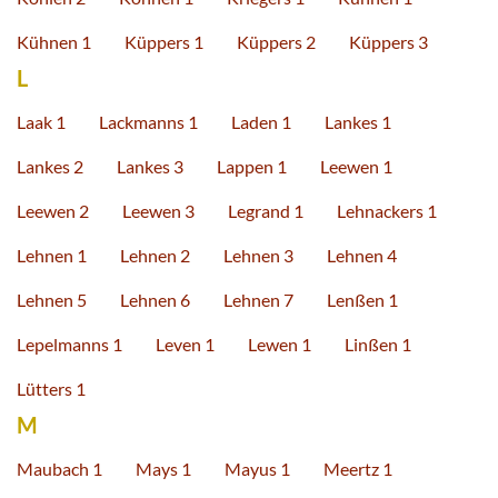
Kühnen 1
Küppers 1
Küppers 2
Küppers 3
L
Laak 1
Lackmanns 1
Laden 1
Lankes 1
Lankes 2
Lankes 3
Lappen 1
Leewen 1
Leewen 2
Leewen 3
Legrand 1
Lehnackers 1
Lehnen 1
Lehnen 2
Lehnen 3
Lehnen 4
Lehnen 5
Lehnen 6
Lehnen 7
Lenßen 1
Lepelmanns 1
Leven 1
Lewen 1
Linßen 1
Lütters 1
M
Maubach 1
Mays 1
Mayus 1
Meertz 1