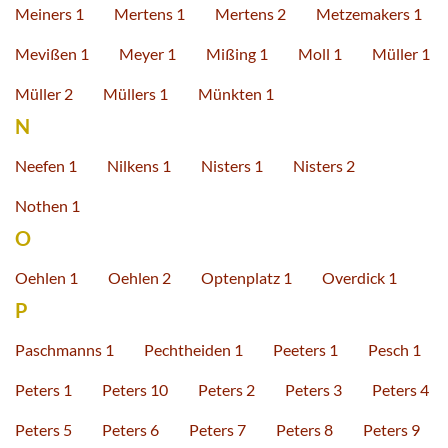
Meiners 1
Mertens 1
Mertens 2
Metzemakers 1
Mevißen 1
Meyer 1
Mißing 1
Moll 1
Müller 1
Müller 2
Müllers 1
Münkten 1
N
Neefen 1
Nilkens 1
Nisters 1
Nisters 2
Nothen 1
O
Oehlen 1
Oehlen 2
Optenplatz 1
Overdick 1
P
Paschmanns 1
Pechtheiden 1
Peeters 1
Pesch 1
Peters 1
Peters 10
Peters 2
Peters 3
Peters 4
Peters 5
Peters 6
Peters 7
Peters 8
Peters 9