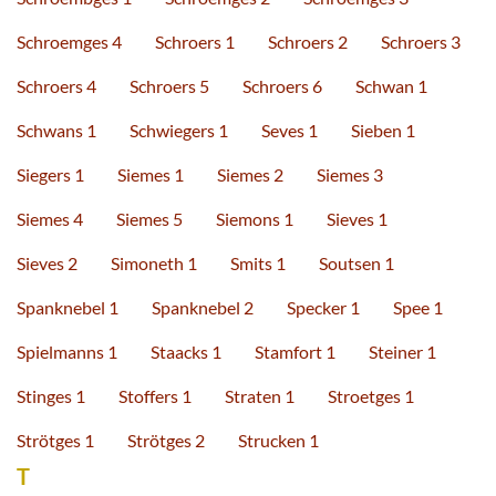
Schroemges 4
Schroers 1
Schroers 2
Schroers 3
Schroers 4
Schroers 5
Schroers 6
Schwan 1
Schwans 1
Schwiegers 1
Seves 1
Sieben 1
Siegers 1
Siemes 1
Siemes 2
Siemes 3
Siemes 4
Siemes 5
Siemons 1
Sieves 1
Sieves 2
Simoneth 1
Smits 1
Soutsen 1
Spanknebel 1
Spanknebel 2
Specker 1
Spee 1
Spielmanns 1
Staacks 1
Stamfort 1
Steiner 1
Stinges 1
Stoffers 1
Straten 1
Stroetges 1
Strötges 1
Strötges 2
Strucken 1
T