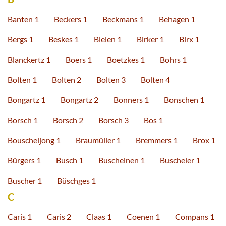
Banten 1
Beckers 1
Beckmans 1
Behagen 1
Bergs 1
Beskes 1
Bielen 1
Birker 1
Birx 1
Blanckertz 1
Boers 1
Boetzkes 1
Bohrs 1
Bolten 1
Bolten 2
Bolten 3
Bolten 4
Bongartz 1
Bongartz 2
Bonners 1
Bonschen 1
Borsch 1
Borsch 2
Borsch 3
Bos 1
Bouscheljong 1
Braumüller 1
Bremmers 1
Brox 1
Bürgers 1
Busch 1
Buscheinen 1
Buscheler 1
Buscher 1
Büschges 1
C
Caris 1
Caris 2
Claas 1
Coenen 1
Compans 1