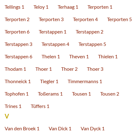
Tellings 1
Teloy 1
Terhaag 1
Terporten 1
Terporten 2
Terporten 3
Terporten 4
Terporten 5
Terporten 6
Terstappen 1
Terstappen 2
Terstappen 3
Terstappen 4
Terstappen 5
Terstappen 6
Thelen 1
Theven 1
Thielen 1
Thodam 1
Thoer 1
Thoer 2
Thoer 3
Thonneick 1
Tiegler 1
Timmermanns 1
Tophofen 1
Toßerams 1
Tousen 1
Tousen 2
Trines 1
Tüffers 1
V
Van den Broek 1
Van Dick 1
Van Dyck 1