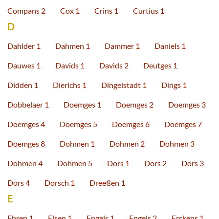
Compans 2
Cox 1
Crins 1
Curtius 1
D
Dahlder 1
Dahmen 1
Dammer 1
Daniels 1
Dauwes 1
Davids 1
Davids 2
Deutges 1
Didden 1
Dierichs 1
Dingelstadt 1
Dings 1
Dobbelaer 1
Doemges 1
Doemges 2
Doemges 3
Doemges 4
Doemges 5
Doemges 6
Doemges 7
Doemges 8
Dohmen 1
Dohmen 2
Dohmen 3
Dohmen 4
Dohmen 5
Dors 1
Dors 2
Dors 3
Dors 4
Dorsch 1
Dreeßen 1
E
Ehren 1
Elsen 1
Engels 1
Engels 2
Erckens 1