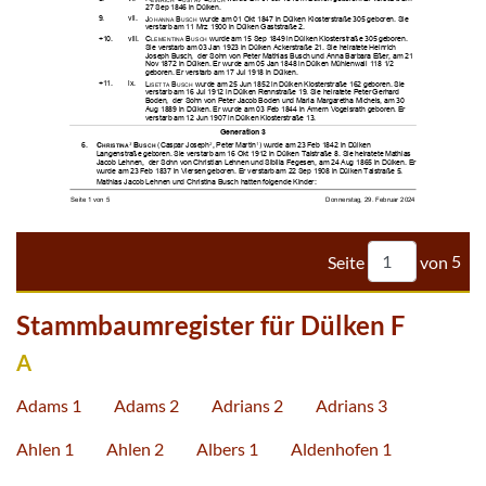
















































Seite
von
5
Stammbaumregister für Dülken F
A
Adams 1
Adams 2
Adrians 2
Adrians 3
Ahlen 1
Ahlen 2
Albers 1
Aldenhofen 1