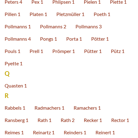
Peters 4
Pex 1
Phlipsen 1
Pielen 1
Piette 1
Pillen 1
Platen 1
Pletzmüller 1
Poeth 1
Pollmanns 1
Pollmanns 2
Pollmanns 3
Pollmanns 4
Pongs 1
Porta 1
Pötter 1
Pouls 1
Prell 1
Prömper 1
Pütter 1
Pütz 1
Pyette 1
Q
Quasten 1
R
Rabbels 1
Radmachers 1
Ramachers 1
Ransberg 1
Rath 1
Rath 2
Recker 1
Rector 1
Reimes 1
Reinartz 1
Reinders 1
Reinert 1