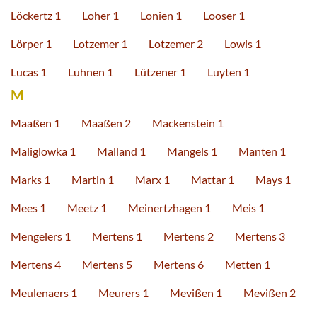
Löckertz 1
Loher 1
Lonien 1
Looser 1
Lörper 1
Lotzemer 1
Lotzemer 2
Lowis 1
Lucas 1
Luhnen 1
Lützener 1
Luyten 1
M
Maaßen 1
Maaßen 2
Mackenstein 1
Maliglowka 1
Malland 1
Mangels 1
Manten 1
Marks 1
Martin 1
Marx 1
Mattar 1
Mays 1
Mees 1
Meetz 1
Meinertzhagen 1
Meis 1
Mengelers 1
Mertens 1
Mertens 2
Mertens 3
Mertens 4
Mertens 5
Mertens 6
Metten 1
Meulenaers 1
Meurers 1
Mevißen 1
Mevißen 2