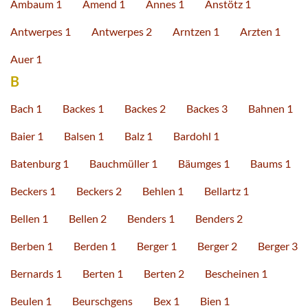
Ambaum 1
Amend 1
Annes 1
Anstötz 1
Antwerpes 1
Antwerpes 2
Arntzen 1
Arzten 1
Auer 1
B
Bach 1
Backes 1
Backes 2
Backes 3
Bahnen 1
Baier 1
Balsen 1
Balz 1
Bardohl 1
Batenburg 1
Bauchmüller 1
Bäumges 1
Baums 1
Beckers 1
Beckers 2
Behlen 1
Bellartz 1
Bellen 1
Bellen 2
Benders 1
Benders 2
Berben 1
Berden 1
Berger 1
Berger 2
Berger 3
Bernards 1
Berten 1
Berten 2
Bescheinen 1
Beulen 1
Beurschgens
Bex 1
Bien 1