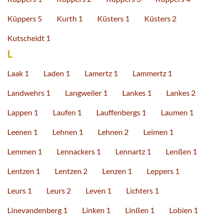
Küppers 5
Kurth 1
Küsters 1
Küsters 2
Kutscheidt 1
L
Laak 1
Laden 1
Lamertz 1
Lammertz 1
Landwehrs 1
Langweiler 1
Lankes 1
Lankes 2
Lappen 1
Laufen 1
Lauffenbergs 1
Laumen 1
Leenen 1
Lehnen 1
Lehnen 2
Leimen 1
Lemmen 1
Lennackers 1
Lennartz 1
Lenßen 1
Lentzen 1
Lentzen 2
Lenzen 1
Leppers 1
Leurs 1
Leurs 2
Leven 1
Lichters 1
Linevandenberg 1
Linken 1
Linßen 1
Lobien 1