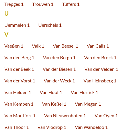
Trepges 1
Trouwen 1
Tüffers 1
U
Uemmelen 1
Uerschels 1
V
Vaeßen 1
Valk 1
Van Beesel 1
Van Calis 1
Van den Berg 1
Van den Bergh 1
Van den Brock 1
Van der Beek 1
Van der Biesen 1
Van der Velden 1
Van der Vorst 1
Van der Weck 1
Van Heinsberg 1
Van Helden 1
Van Hoof 1
Van Horrick 1
Van Kempen 1
Van Keßel 1
Van Megen 1
Van Montfort 1
Van Nieuwenhofen 1
Van Oyen 1
Van Thoor 1
Van Vlodrop 1
Van Wandeloo 1