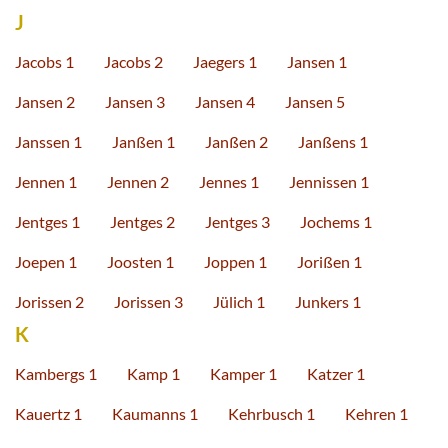
J
Jacobs 1
Jacobs 2
Jaegers 1
Jansen 1
Jansen 2
Jansen 3
Jansen 4
Jansen 5
Janssen 1
Janßen 1
Janßen 2
Janßens 1
Jennen 1
Jennen 2
Jennes 1
Jennissen 1
Jentges 1
Jentges 2
Jentges 3
Jochems 1
Joepen 1
Joosten 1
Joppen 1
Jorißen 1
Jorissen 2
Jorissen 3
Jülich 1
Junkers 1
K
Kambergs 1
Kamp 1
Kamper 1
Katzer 1
Kauertz 1
Kaumanns 1
Kehrbusch 1
Kehren 1