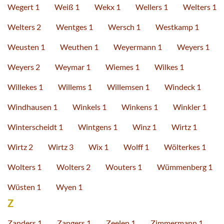
Wegert 1
Weiß 1
Wekx 1
Wellers 1
Welters 1
Welters 2
Wentges 1
Wersch 1
Westkamp 1
Weusten 1
Weuthen 1
Weyermann 1
Weyers 1
Weyers 2
Weymar 1
Wiemes 1
Wilkes 1
Willekes 1
Willems 1
Willemsen 1
Windeck 1
Windhausen 1
Winkels 1
Winkens 1
Winkler 1
Winterscheidt 1
Wintgens 1
Winz 1
Wirtz 1
Wirtz 2
Wirtz 3
Wix 1
Wolff 1
Wölterkes 1
Wolters 1
Wolters 2
Wouters 1
Wümmenberg 1
Wüsten 1
Wyen 1
Z
Zanders 1
Zangers 1
Zeelen 1
Zimmermann 1