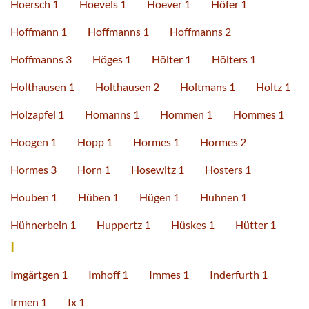
Hoersch 1
Hoevels 1
Hoever 1
Höfer 1
Hoffmann 1
Hoffmanns 1
Hoffmanns 2
Hoffmanns 3
Höges 1
Hölter 1
Hölters 1
Holthausen 1
Holthausen 2
Holtmans 1
Holtz 1
Holzapfel 1
Homanns 1
Hommen 1
Hommes 1
Hoogen 1
Hopp 1
Hormes 1
Hormes 2
Hormes 3
Horn 1
Hosewitz 1
Hosters 1
Houben 1
Hüben 1
Hügen 1
Huhnen 1
Hühnerbein 1
Huppertz 1
Hüskes 1
Hütter 1
I
Imgärtgen 1
Imhoff 1
Immes 1
Inderfurth 1
Irmen 1
Ix 1