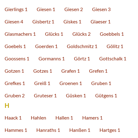
Gierlings 1
Giesen 1
Giesen 2
Giesen 3
Giesen 4
Gisbertz 1
Giskes 1
Glaeser 1
Glasmachers 1
Glücks 1
Glücks 2
Goebbels 1
Goebels 1
Goerden 1
Goldschmitz 1
Gölitz 1
Goossens 1
Gormanns 1
Görtz 1
Gottschalk 1
Gotzen 1
Gotzes 1
Grafen 1
Grefen 1
Grefkes 1
Greiß 1
Groenen 1
Gruben 1
Gruben 2
Gruteser 1
Güsken 1
Gütgens 1
H
Haack 1
Hahlen
Hallen 1
Hamers 1
Hammes 1
Hanraths 1
Hanßen 1
Hartges 1