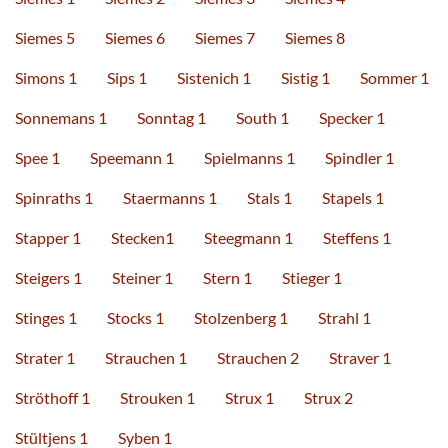
Siemes 5
Siemes 6
Siemes 7
Siemes 8
Simons 1
Sips 1
Sistenich 1
Sistig 1
Sommer 1
Sonnemans 1
Sonntag 1
South 1
Specker 1
Spee 1
Speemann 1
Spielmanns 1
Spindler 1
Spinraths 1
Staermanns 1
Stals 1
Stapels 1
Stapper 1
Stecken1
Steegmann 1
Steffens 1
Steigers 1
Steiner 1
Stern 1
Stieger 1
Stinges 1
Stocks 1
Stolzenberg 1
Strahl 1
Strater 1
Strauchen 1
Strauchen 2
Straver 1
Ströthoff 1
Strouken 1
Strux 1
Strux 2
Stültjens 1
Syben 1