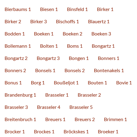
Bierbaums 1
Biesen 1
Binsfeld 1
Birker 1
Birker 2
Birker 3
Bischoffs 1
Blauertz 1
Bodden 1
Boeken 1
Boeken 2
Boeken 3
Bollemann 1
Bolten 1
Boms 1
Bongartz 1
Bongartz 2
Bongartz 3
Bongen 1
Bonners 1
Bonners 2
Bonsels 1
Bonsels 2
Bontenakels 1
Bonus 1
Borg 1
Boußeljot 1
Bouten 1
Bovie 1
Brandenburg 1
Brasseler 1
Brasseler 2
Brasseler 3
Brasseler 4
Brasseler 5
Breitenbruch 1
Breuers 1
Breuers 2
Brimmen 1
Brocker 1
Brockes 1
Bröckskes 1
Broeker 1