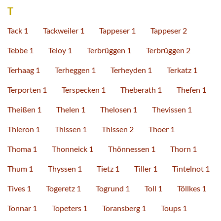
T
Tack 1
Tackweiler 1
Tappeser 1
Tappeser 2
Tebbe 1
Teloy 1
Terbrüggen 1
Terbrüggen 2
Terhaag 1
Terheggen 1
Terheyden 1
Terkatz 1
Terporten 1
Terspecken 1
Theberath 1
Thefen 1
Theißen 1
Thelen 1
Thelosen 1
Thevissen 1
Thieron 1
Thissen 1
Thissen 2
Thoer 1
Thoma 1
Thonneick 1
Thönnessen 1
Thorn 1
Thum 1
Thyssen 1
Tietz 1
Tiller 1
Tintelnot 1
Tives 1
Togeretz 1
Togrund 1
Toll 1
Töllkes 1
Tonnar 1
Topeters 1
Toransberg 1
Toups 1