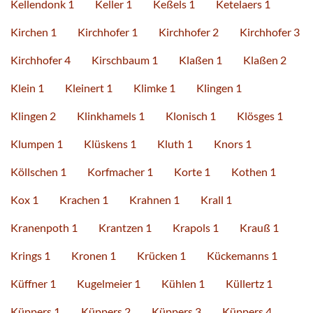
Kellendonk 1
Keller 1
Keßels 1
Ketelaers 1
Kirchen 1
Kirchhofer 1
Kirchhofer 2
Kirchhofer 3
Kirchhofer 4
Kirschbaum 1
Klaßen 1
Klaßen 2
Klein 1
Kleinert 1
Klimke 1
Klingen 1
Klingen 2
Klinkhamels 1
Klonisch 1
Klösges 1
Klumpen 1
Klüskens 1
Kluth 1
Knors 1
Köllschen 1
Korfmacher 1
Korte 1
Kothen 1
Kox 1
Krachen 1
Krahnen 1
Krall 1
Kranenpoth 1
Krantzen 1
Krapols 1
Krauß 1
Krings 1
Kronen 1
Krücken 1
Kückemanns 1
Küffner 1
Kugelmeier 1
Kühlen 1
Küllertz 1
Küppers 1
Küppers 2
Küppers 3
Küppers 4