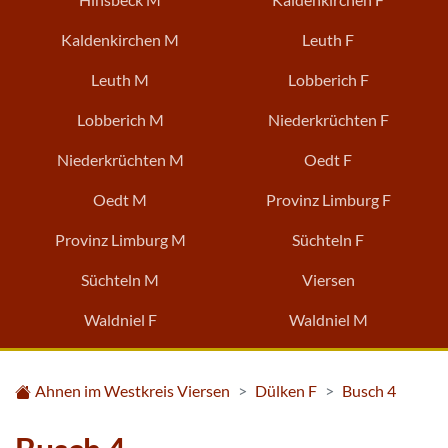
Kaldenkirchen M
Leuth F
Leuth M
Lobberich F
Lobberich M
Niederkrüchten F
Niederkrüchten M
Oedt F
Oedt M
Provinz Limburg F
Provinz Limburg M
Süchteln F
Süchteln M
Viersen
Waldniel F
Waldniel M
Ahnen im Westkreis Viersen
Dülken F
Busch 4