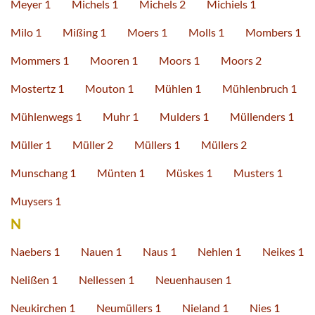
Meyer 1
Michels 1
Michels 2
Michiels 1
Milo 1
Mißing 1
Moers 1
Molls 1
Mombers 1
Mommers 1
Mooren 1
Moors 1
Moors 2
Mostertz 1
Mouton 1
Mühlen 1
Mühlenbruch 1
Mühlenwegs 1
Muhr 1
Mulders 1
Müllenders 1
Müller 1
Müller 2
Müllers 1
Müllers 2
Munschang 1
Münten 1
Müskes 1
Musters 1
Muysers 1
N
Naebers 1
Nauen 1
Naus 1
Nehlen 1
Neikes 1
Nelißen 1
Nellessen 1
Neuenhausen 1
Neukirchen 1
Neumüllers 1
Nieland 1
Nies 1