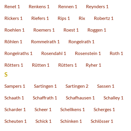
Renet 1
Renkens 1
Rennen 1
Reynders 1
Rickers 1
Riefers 1
Rips 1
Rix
Robertz 1
Roehlen 1
Roemers 1
Roest 1
Roggen 1
Röhlen 1
Rommelrath 1
Rongelrath 1
Rongelraths 1
Rosendahl 1
Rosenstein 1
Roth 1
Rötters 1
Rütten 1
Rütters 1
Ryher 1
S
Sampers 1
Sartingen 1
Sartingen 2
Sassen 1
Schaath 1
Schaffrath 1
Schafhausen 1
Schalley 1
Scharder 1
Scheer 1
Schellkens 1
Scherges 1
Scheuten 1
Schick 1
Schinken 1
Schlösser 1