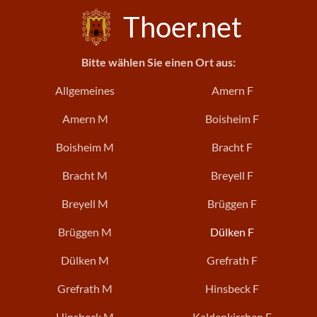
Thoer.net
Bitte wählen Sie einen Ort aus:
Allgemeines
Amern F
Amern M
Boisheim F
Boisheim M
Bracht F
Bracht M
Breyell F
Breyell M
Brüggen F
Brüggen M
Dülken F
Dülken M
Grefrath F
Grefrath M
Hinsbeck F
Hinsbeck M
Kaldenkirchen F