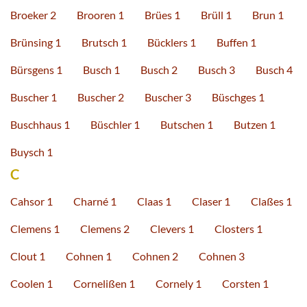
Broeker 2
Brooren 1
Brües 1
Brüll 1
Brun 1
Brünsing 1
Brutsch 1
Bücklers 1
Buffen 1
Bürsgens 1
Busch 1
Busch 2
Busch 3
Busch 4
Buscher 1
Buscher 2
Buscher 3
Büschges 1
Buschhaus 1
Büschler 1
Butschen 1
Butzen 1
Buysch 1
C
Cahsor 1
Charné 1
Claas 1
Claser 1
Claßes 1
Clemens 1
Clemens 2
Clevers 1
Closters 1
Clout 1
Cohnen 1
Cohnen 2
Cohnen 3
Coolen 1
Cornelißen 1
Cornely 1
Corsten 1