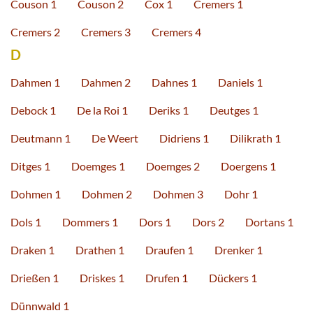
Couson 1
Couson 2
Cox 1
Cremers 1
Cremers 2
Cremers 3
Cremers 4
D
Dahmen 1
Dahmen 2
Dahnes 1
Daniels 1
Debock 1
De la Roi 1
Deriks 1
Deutges 1
Deutmann 1
De Weert
Didriens 1
Dilikrath 1
Ditges 1
Doemges 1
Doemges 2
Doergens 1
Dohmen 1
Dohmen 2
Dohmen 3
Dohr 1
Dols 1
Dommers 1
Dors 1
Dors 2
Dortans 1
Draken 1
Drathen 1
Draufen 1
Drenker 1
Drießen 1
Driskes 1
Drufen 1
Dückers 1
Dünnwald 1