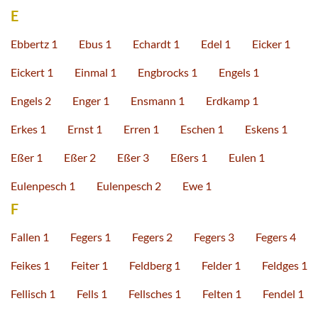
E
Ebbertz 1
Ebus 1
Echardt 1
Edel 1
Eicker 1
Eickert 1
Einmal 1
Engbrocks 1
Engels 1
Engels 2
Enger 1
Ensmann 1
Erdkamp 1
Erkes 1
Ernst 1
Erren 1
Eschen 1
Eskens 1
Eßer 1
Eßer 2
Eßer 3
Eßers 1
Eulen 1
Eulenpesch 1
Eulenpesch 2
Ewe 1
F
Fallen 1
Fegers 1
Fegers 2
Fegers 3
Fegers 4
Feikes 1
Feiter 1
Feldberg 1
Felder 1
Feldges 1
Fellisch 1
Fells 1
Fellsches 1
Felten 1
Fendel 1