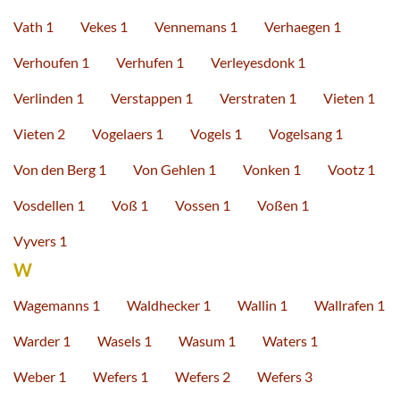
Vath 1
Vekes 1
Vennemans 1
Verhaegen 1
Verhoufen 1
Verhufen 1
Verleyesdonk 1
Verlinden 1
Verstappen 1
Verstraten 1
Vieten 1
Vieten 2
Vogelaers 1
Vogels 1
Vogelsang 1
Von den Berg 1
Von Gehlen 1
Vonken 1
Vootz 1
Vosdellen 1
Voß 1
Vossen 1
Voßen 1
Vyvers 1
W
Wagemanns 1
Waldhecker 1
Wallin 1
Wallrafen 1
Warder 1
Wasels 1
Wasum 1
Waters 1
Weber 1
Wefers 1
Wefers 2
Wefers 3