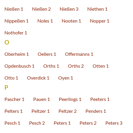
Nießen 1
Nießen 2
Nießen 3
Niethen 1
Nippeßen 1
Noles 1
Nooten 1
Nopper 1
Nothofer 1
O
Oberheim 1
Oellers 1
Offermanns 1
Opdenbusch 1
Orths 1
Orths 2
Otten 1
Otto 1
Overdick 1
Oyen 1
P
Pascher 1
Pauen 1
Peerlings 1
Peeters 1
Pelters 1
Peltzer 1
Peltzer 2
Penders 1
Pesch 1
Pesch 2
Peters 1
Peters 2
Peters 3