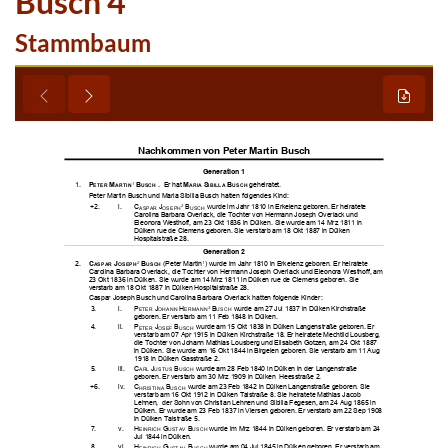
Busch 4
Stammbaum













































































































