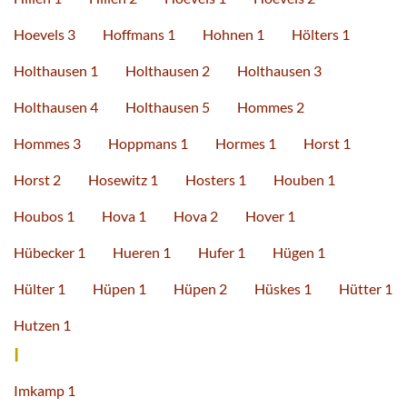
Hoevels 3
Hoffmans 1
Hohnen 1
Hölters 1
Holthausen 1
Holthausen 2
Holthausen 3
Holthausen 4
Holthausen 5
Hommes 2
Hommes 3
Hoppmans 1
Hormes 1
Horst 1
Horst 2
Hosewitz 1
Hosters 1
Houben 1
Houbos 1
Hova 1
Hova 2
Hover 1
Hübecker 1
Hueren 1
Hufer 1
Hügen 1
Hülter 1
Hüpen 1
Hüpen 2
Hüskes 1
Hütter 1
Hutzen 1
I
Imkamp 1