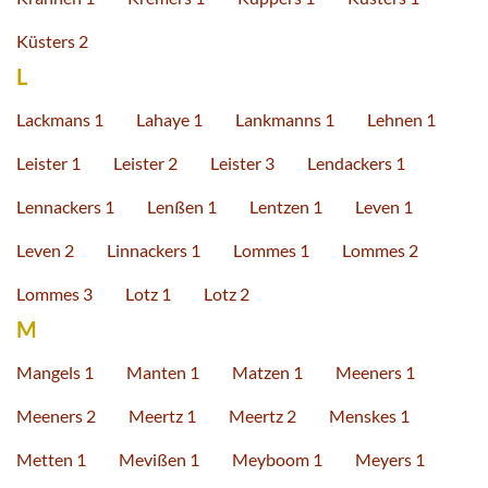
Küsters 2
L
Lackmans 1
Lahaye 1
Lankmanns 1
Lehnen 1
Leister 1
Leister 2
Leister 3
Lendackers 1
Lennackers 1
Lenßen 1
Lentzen 1
Leven 1
Leven 2
Linnackers 1
Lommes 1
Lommes 2
Lommes 3
Lotz 1
Lotz 2
M
Mangels 1
Manten 1
Matzen 1
Meeners 1
Meeners 2
Meertz 1
Meertz 2
Menskes 1
Metten 1
Mevißen 1
Meyboom 1
Meyers 1