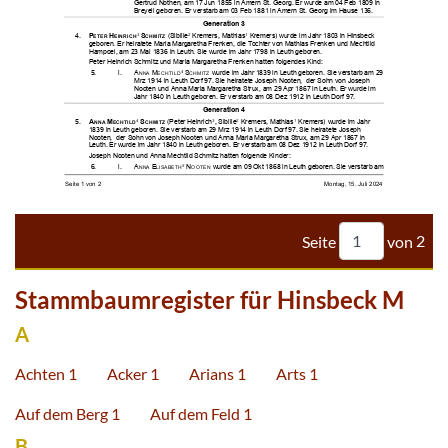































































Seite
von
2
Stammbaumregister für Hinsbeck M
A
Achten 1
Acker 1
Arians 1
Arts 1
Auf dem Berg 1
Auf dem Feld 1
B