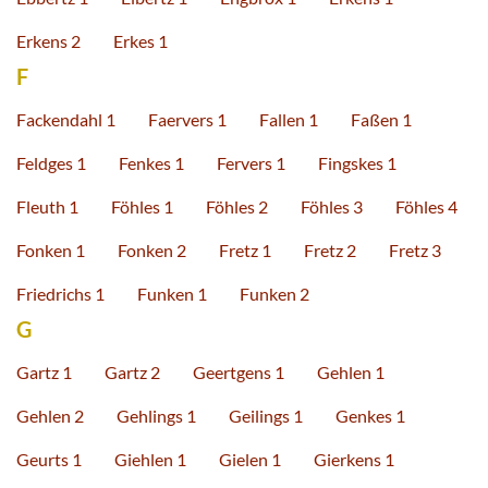
Erkens 2
Erkes 1
F
Fackendahl 1
Faervers 1
Fallen 1
Faßen 1
Feldges 1
Fenkes 1
Fervers 1
Fingskes 1
Fleuth 1
Föhles 1
Föhles 2
Föhles 3
Föhles 4
Fonken 1
Fonken 2
Fretz 1
Fretz 2
Fretz 3
Friedrichs 1
Funken 1
Funken 2
G
Gartz 1
Gartz 2
Geertgens 1
Gehlen 1
Gehlen 2
Gehlings 1
Geilings 1
Genkes 1
Geurts 1
Giehlen 1
Gielen 1
Gierkens 1