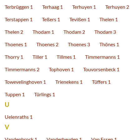
Terbrüggen 1
Terhaag 1
Terhuyen 1
Terhuyen 2
Terstappen 1
Teßers 1
Tevißen 1
Thelen 1
Thelen 2
Thodam 1
Thodam 2
Thodam 3
Thoenes 1
Thoenes 2
Thoenes 3
Thönes 1
Thorry 1
Tiller 1
Tillmes 1
Timmermanns 1
Timmermanns 2
Tophoven 1
Touvorsenbeck 1
Towevelinghoven 1
Trienekens 1
Tüffers 1
Tuppen 1
Türlings 1
U
Uelenraths 1
V
Vandenbrock 1
Vanderheyden 1
Van Essen 1