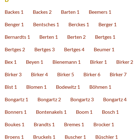
Backes 1
Backes 2
Barten 1
Beemers 1
Benger 1
Bentsches 1
Berckes 1
Berger 1
Bernardts 1
Berten 1
Berten 2
Bertges 1
Bertges 2
Bertges 3
Bertges 4
Beumer 1
Bex 1
Beyen 1
Bienemann 1
Birker 1
Birker 2
Birker 3
Birker 4
Birker 5
Birker 6
Birker 7
Bist 1
Blomen 1
Bodewitz 1
Böhmen 1
Bongartz 1
Bongartz 2
Bongartz 3
Bongartz 4
Bonners 1
Bontenakels 1
Boom 1
Bosch 1
Boukes 1
Brandts 1
Bremes 1
Brocker 1
Broens 1
Bruckels 1
Buscher 1
Büschler 1