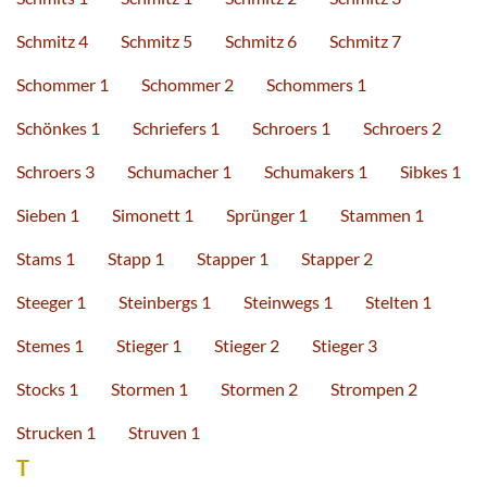
Schmitz 4
Schmitz 5
Schmitz 6
Schmitz 7
Schommer 1
Schommer 2
Schommers 1
Schönkes 1
Schriefers 1
Schroers 1
Schroers 2
Schroers 3
Schumacher 1
Schumakers 1
Sibkes 1
Sieben 1
Simonett 1
Sprünger 1
Stammen 1
Stams 1
Stapp 1
Stapper 1
Stapper 2
Steeger 1
Steinbergs 1
Steinwegs 1
Stelten 1
Stemes 1
Stieger 1
Stieger 2
Stieger 3
Stocks 1
Stormen 1
Stormen 2
Strompen 2
Strucken 1
Struven 1
T