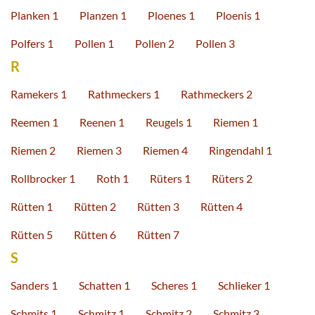
Planken 1
Planzen 1
Ploenes 1
Ploenis 1
Polfers 1
Pollen 1
Pollen 2
Pollen 3
R
Ramekers 1
Rathmeckers 1
Rathmeckers 2
Reemen 1
Reenen 1
Reugels 1
Riemen 1
Riemen 2
Riemen 3
Riemen 4
Ringendahl 1
Rollbrocker 1
Roth 1
Rüters 1
Rüters 2
Rütten 1
Rütten 2
Rütten 3
Rütten 4
Rütten 5
Rütten 6
Rütten 7
S
Sanders 1
Schatten 1
Scheres 1
Schlieker 1
Schmits 1
Schmitz 1
Schmitz 2
Schmitz 3