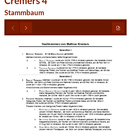
Cremers 4
Stammbaum

































































































