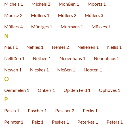
Michels 1
Michels 2
Monßen 1
Moortz 1
Moortz 2
Müllers 1
Müllers 2
Müllers 3
Müllers 4
Müntges 1
Murmans 1
Müskes 1
N
Naus 1
Nehles 1
Nehles 2
Nelleßen 1
Nellis 1
Nellißen 1
Nethen 1
Neuenhaus 1
Neuenhaus 2
Newen 1
Nieskes 1
Nießen 1
Nooten 1
O
Oemmelen 1
Onkels 1
Op den Feld 1
Ophoves 1
P
Pasch 1
Pascher 1
Pascher 2
Pecks 1
Pelmter 1
Pelz 1
Peskes 1
Peterkes 1
Peters 1