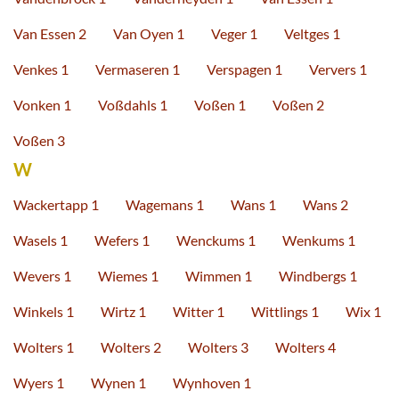
Van Essen 2
Van Oyen 1
Veger 1
Veltges 1
Venkes 1
Vermaseren 1
Verspagen 1
Ververs 1
Vonken 1
Voßdahls 1
Voßen 1
Voßen 2
Voßen 3
W
Wackertapp 1
Wagemans 1
Wans 1
Wans 2
Wasels 1
Wefers 1
Wenckums 1
Wenkums 1
Wevers 1
Wiemes 1
Wimmen 1
Windbergs 1
Winkels 1
Wirtz 1
Witter 1
Wittlings 1
Wix 1
Wolters 1
Wolters 2
Wolters 3
Wolters 4
Wyers 1
Wynen 1
Wynhoven 1