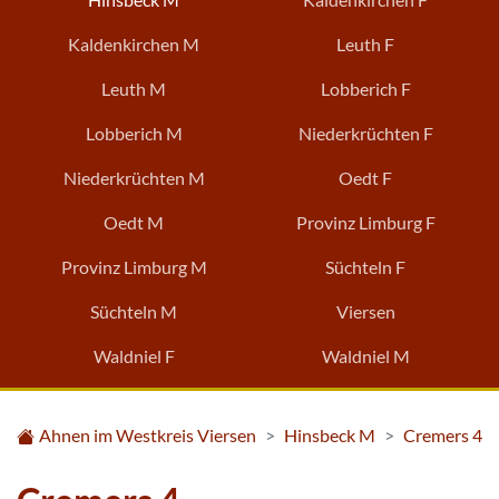
Kaldenkirchen M
Leuth F
Leuth M
Lobberich F
Lobberich M
Niederkrüchten F
Niederkrüchten M
Oedt F
Oedt M
Provinz Limburg F
Provinz Limburg M
Süchteln F
Süchteln M
Viersen
Waldniel F
Waldniel M
Ahnen im Westkreis Viersen
Hinsbeck M
Cremers 4