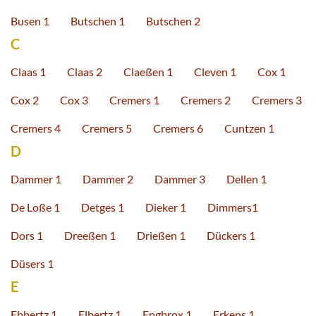
Busen 1
Butschen 1
Butschen 2
C
Claas 1
Claas 2
Claeßen 1
Cleven 1
Cox 1
Cox 2
Cox 3
Cremers 1
Cremers 2
Cremers 3
Cremers 4
Cremers 5
Cremers 6
Cuntzen 1
D
Dammer 1
Dammer 2
Dammer 3
Dellen 1
De Loße 1
Detges 1
Dieker 1
Dimmers1
Dors 1
Dreeßen 1
Drießen 1
Dückers 1
Düsers 1
E
Ebbertz 1
Elbertz 1
Engbrox 1
Erkens 1