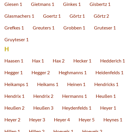
Giesen 1
Gietmans 1
Ginkes 1
Gisbertz 1
Glasmachers 1
Goertz 1
Görtz 1
Görtz 2
Grefkes 1
Greuters 1
Grobben 1
Gruteser 1
Gruyteser 1
H
Haasen 1
Hax 1
Hax 2
Hecker 1
Hedderich 1
Hegger 1
Hegger 2
Heghmanns 1
Heidenfelds 1
Heikamps 1
Heikams 1
Heinen 1
Hendricks 1
Hendrix 1
Hendrix 2
Hermanns 1
Heußen 1
Heußen 2
Heußen 3
Heydenfelds 1
Heyer 1
Heyer 2
Heyer 3
Heyer 4
Heyer 5
Heynes 1
Hillen 1
Hillen 2
Hoevels 1
Hoevels 2