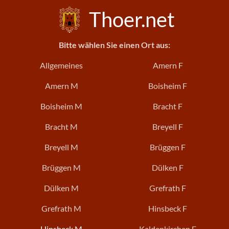
Thoer.net
Bitte wählen Sie einen Ort aus:
Allgemeines
Amern F
Amern M
Boisheim F
Boisheim M
Bracht F
Bracht M
Breyell F
Breyell M
Brüggen F
Brüggen M
Dülken F
Dülken M
Grefrath F
Grefrath M
Hinsbeck F
Hinsbeck M
Kaldenkirchen F