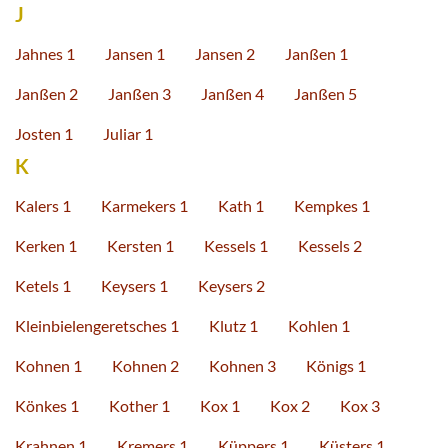
J
Jahnes 1
Jansen 1
Jansen 2
Janßen 1
Janßen 2
Janßen 3
Janßen 4
Janßen 5
Josten 1
Juliar 1
K
Kalers 1
Karmekers 1
Kath 1
Kempkes 1
Kerken 1
Kersten 1
Kessels 1
Kessels 2
Ketels 1
Keysers 1
Keysers 2
Kleinbielengeretsches 1
Klutz 1
Kohlen 1
Kohnen 1
Kohnen 2
Kohnen 3
Königs 1
Könkes 1
Kother 1
Kox 1
Kox 2
Kox 3
Krahnen 1
Kremers 1
Küppers 1
Küsters 1