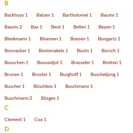
B
Backhuys 1
Balzen 1
Bartholomei 1
Baums 1
Baums 2
Bax 1
Beck 1
Bellen 1
Beyen 1
Bleekmann 1
Bloemen 1
Boesen 1
Bongartz 1
Bonnacker 1
Bontenakels 1
Boots 1
Borsch 1
Bouschen 1
Bousseljot 1
Brasseler 1
Breiten 1
Brunen 1
Bruster 1
Burghoff 1
Buscheljong 1
Buscher 1
Büschkes 1
Buschmann 1
Buschmann 2
Büsges 1
C
Clement 1
Cox 1
D