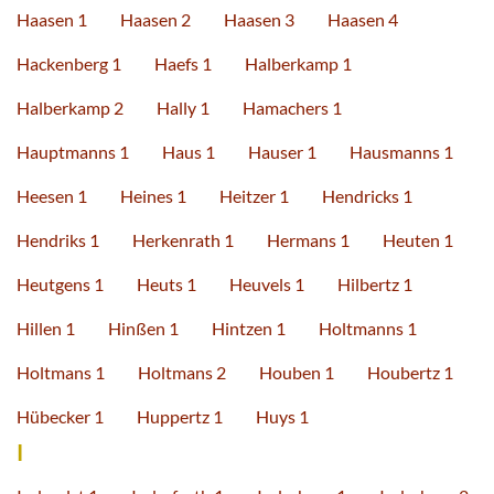
Haasen 1
Haasen 2
Haasen 3
Haasen 4
Hackenberg 1
Haefs 1
Halberkamp 1
Halberkamp 2
Hally 1
Hamachers 1
Hauptmanns 1
Haus 1
Hauser 1
Hausmanns 1
Heesen 1
Heines 1
Heitzer 1
Hendricks 1
Hendriks 1
Herkenrath 1
Hermans 1
Heuten 1
Heutgens 1
Heuts 1
Heuvels 1
Hilbertz 1
Hillen 1
Hinßen 1
Hintzen 1
Holtmanns 1
Holtmans 1
Holtmans 2
Houben 1
Houbertz 1
Hübecker 1
Huppertz 1
Huys 1
I