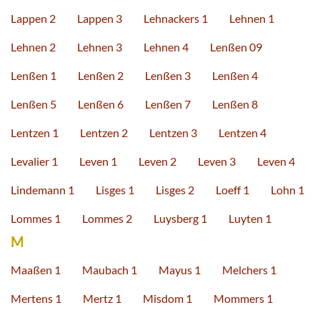
Lappen 2
Lappen 3
Lehnackers 1
Lehnen 1
Lehnen 2
Lehnen 3
Lehnen 4
Lenßen 09
Lenßen 1
Lenßen 2
Lenßen 3
Lenßen 4
Lenßen 5
Lenßen 6
Lenßen 7
Lenßen 8
Lentzen 1
Lentzen 2
Lentzen 3
Lentzen 4
Levalier 1
Leven 1
Leven 2
Leven 3
Leven 4
Lindemann 1
Lisges 1
Lisges 2
Loeff 1
Lohn 1
Lommes 1
Lommes 2
Luysberg 1
Luyten 1
M
Maaßen 1
Maubach 1
Mayus 1
Melchers 1
Mertens 1
Mertz 1
Misdom 1
Mommers 1