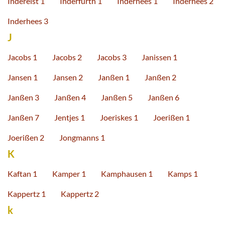
Inderelst 1
Inderfurth 1
Inderhees 1
Inderhees 2
Inderhees 3
J
Jacobs 1
Jacobs 2
Jacobs 3
Janissen 1
Jansen 1
Jansen 2
Janßen 1
Janßen 2
Janßen 3
Janßen 4
Janßen 5
Janßen 6
Janßen 7
Jentjes 1
Joeriskes 1
Joerißen 1
Joerißen 2
Jongmanns 1
K
Kaftan 1
Kamper 1
Kamphausen 1
Kamps 1
Kappertz 1
Kappertz 2
k