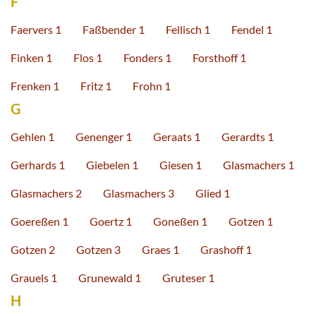
F
Faervers 1
Faßbender 1
Fellisch 1
Fendel 1
Finken 1
Flos 1
Fonders 1
Forsthoff 1
Frenken 1
Fritz 1
Frohn 1
G
Gehlen 1
Genenger 1
Geraats 1
Gerardts 1
Gerhards 1
Giebelen 1
Giesen 1
Glasmachers 1
Glasmachers 2
Glasmachers 3
Glied 1
Goereßen 1
Goertz 1
Goneßen 1
Gotzen 1
Gotzen 2
Gotzen 3
Graes 1
Grashoff 1
Grauels 1
Grunewald 1
Gruteser 1
H