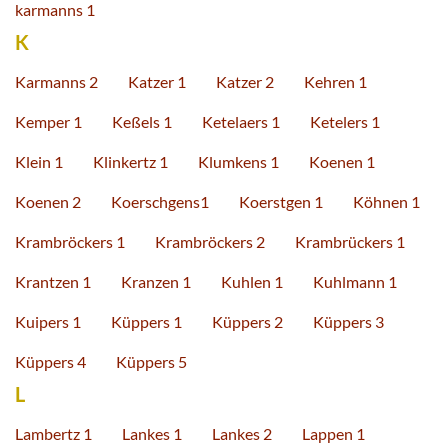
karmanns 1
K
Karmanns 2
Katzer 1
Katzer 2
Kehren 1
Kemper 1
Keßels 1
Ketelaers 1
Ketelers 1
Klein 1
Klinkertz 1
Klumkens 1
Koenen 1
Koenen 2
Koerschgens1
Koerstgen 1
Köhnen 1
Krambröckers 1
Krambröckers 2
Krambrückers 1
Krantzen 1
Kranzen 1
Kuhlen 1
Kuhlmann 1
Kuipers 1
Küppers 1
Küppers 2
Küppers 3
Küppers 4
Küppers 5
L
Lambertz 1
Lankes 1
Lankes 2
Lappen 1