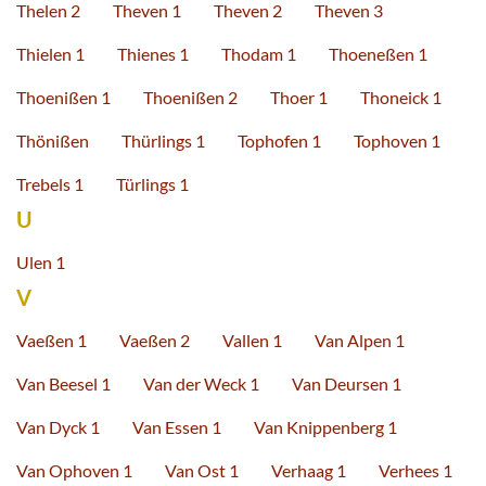
Thelen 2
Theven 1
Theven 2
Theven 3
Thielen 1
Thienes 1
Thodam 1
Thoeneßen 1
Thoenißen 1
Thoenißen 2
Thoer 1
Thoneick 1
Thönißen
Thürlings 1
Tophofen 1
Tophoven 1
Trebels 1
Türlings 1
U
Ulen 1
V
Vaeßen 1
Vaeßen 2
Vallen 1
Van Alpen 1
Van Beesel 1
Van der Weck 1
Van Deursen 1
Van Dyck 1
Van Essen 1
Van Knippenberg 1
Van Ophoven 1
Van Ost 1
Verhaag 1
Verhees 1