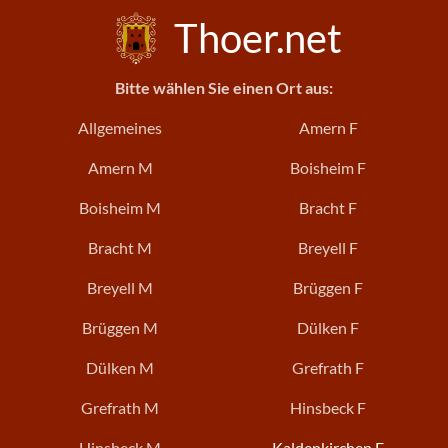
Thoer.net
Bitte wählen Sie einen Ort aus:
Allgemeines
Amern F
Amern M
Boisheim F
Boisheim M
Bracht F
Bracht M
Breyell F
Breyell M
Brüggen F
Brüggen M
Dülken F
Dülken M
Grefrath F
Grefrath M
Hinsbeck F
Hinsbeck M
Kaldenkirchen F