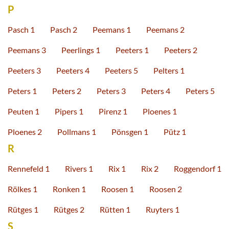
P
Pasch 1
Pasch 2
Peemans 1
Peemans 2
Peemans 3
Peerlings 1
Peeters 1
Peeters 2
Peeters 3
Peeters 4
Peeters 5
Pelters 1
Peters 1
Peters 2
Peters 3
Peters 4
Peters 5
Peuten 1
Pipers 1
Pirenz 1
Ploenes 1
Ploenes 2
Pollmans 1
Pönsgen 1
Pütz 1
R
Rennefeld 1
Rivers 1
Rix 1
Rix 2
Roggendorf 1
Rölkes 1
Ronken 1
Roosen 1
Roosen 2
Rütges 1
Rütges 2
Rütten 1
Ruyters 1
S