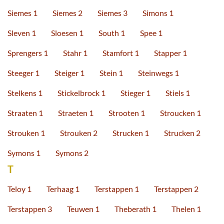
Siemes 1
Siemes 2
Siemes 3
Simons 1
Sleven 1
Sloesen 1
South 1
Spee 1
Sprengers 1
Stahr 1
Stamfort 1
Stapper 1
Steeger 1
Steiger 1
Stein 1
Steinwegs 1
Stelkens 1
Stickelbrock 1
Stieger 1
Stiels 1
Straaten 1
Straeten 1
Strooten 1
Stroucken 1
Strouken 1
Strouken 2
Strucken 1
Strucken 2
Symons 1
Symons 2
T
Teloy 1
Terhaag 1
Terstappen 1
Terstappen 2
Terstappen 3
Teuwen 1
Theberath 1
Thelen 1