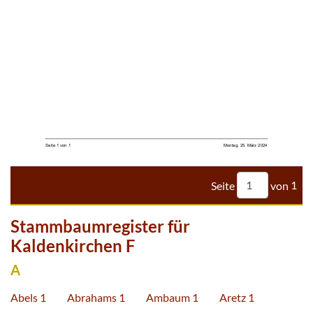


Seite
von
1
Stammbaumregister für
Kaldenkirchen F
A
Abels 1
Abrahams 1
Ambaum 1
Aretz 1