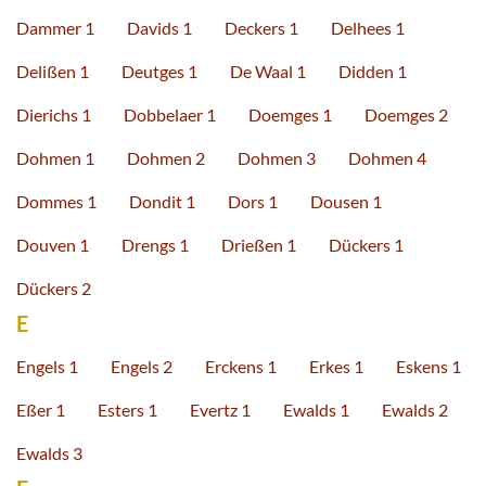
Dammer 1
Davids 1
Deckers 1
Delhees 1
Delißen 1
Deutges 1
De Waal 1
Didden 1
Dierichs 1
Dobbelaer 1
Doemges 1
Doemges 2
Dohmen 1
Dohmen 2
Dohmen 3
Dohmen 4
Dommes 1
Dondit 1
Dors 1
Dousen 1
Douven 1
Drengs 1
Drießen 1
Dückers 1
Dückers 2
E
Engels 1
Engels 2
Erckens 1
Erkes 1
Eskens 1
Eßer 1
Esters 1
Evertz 1
Ewalds 1
Ewalds 2
Ewalds 3