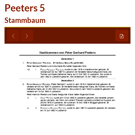
Peeters 5
Stammbaum



































































