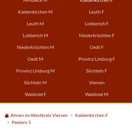
Kaldenkirchen M
Leuth F
Leuth M
Lobberich F
Lobberich M
Niederkrüchten F
Niederkrüchten M
Oedt F
Oedt M
Provinz Limburg F
Provinz Limburg M
Süchteln F
Süchteln M
Viersen
Waldniel F
Waldniel M
Ahnen im Westkreis Viersen
Kaldenkirchen F
Peeters 5