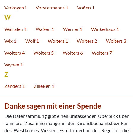
Verkoyen1
Vorstermanns 1
Voßen 1
W
Walrafen 1
Waßen 1
Werner 1
Winkelhaus 1
Wix 1
Wolf 1
Wolters 1
Wolters 2
Wolters 3
Wolters 4
Wolters 5
Wolters 6
Wolters 7
Wynen 1
Z
Zanders 1
Zilleßen 1
Danke sagen mit einer Spende
Die Datensammlung gibt einen umfassenden Überblick über
familiäre Zusammenhänge in den Grundbuchamtsbezirken
des Westkreises Viersen. Es erfordert in der Regel für die