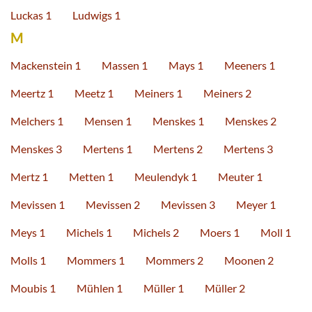
Luckas 1
Ludwigs 1
M
Mackenstein 1
Massen 1
Mays 1
Meeners 1
Meertz 1
Meetz 1
Meiners 1
Meiners 2
Melchers 1
Mensen 1
Menskes 1
Menskes 2
Menskes 3
Mertens 1
Mertens 2
Mertens 3
Mertz 1
Metten 1
Meulendyk 1
Meuter 1
Mevissen 1
Mevissen 2
Mevissen 3
Meyer 1
Meys 1
Michels 1
Michels 2
Moers 1
Moll 1
Molls 1
Mommers 1
Mommers 2
Moonen 2
Moubis 1
Mühlen 1
Müller 1
Müller 2