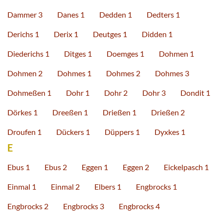
Dammer 3
Danes 1
Dedden 1
Dedters 1
Derichs 1
Derix 1
Deutges 1
Didden 1
Diederichs 1
Ditges 1
Doemges 1
Dohmen 1
Dohmen 2
Dohmes 1
Dohmes 2
Dohmes 3
Dohmeßen 1
Dohr 1
Dohr 2
Dohr 3
Dondit 1
Dörkes 1
Dreeßen 1
Drießen 1
Drießen 2
Droufen 1
Dückers 1
Düppers 1
Dyxkes 1
E
Ebus 1
Ebus 2
Eggen 1
Eggen 2
Eickelpasch 1
Einmal 1
Einmal 2
Elbers 1
Engbrocks 1
Engbrocks 2
Engbrocks 3
Engbrocks 4