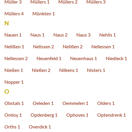
Müller 3
Müllers 1
Müllers 2
Müllers 3
Müllers 4
Münkten 1
N
Nauen 1
Naus 1
Naus 2
Naus 3
Nehlis 1
Nelißen 1
Nelissen 2
Nelißen 2
Nellessen 1
Nellessen 2
Neuenfeld 1
Neuenhaus 1
Niedieck 1
Nießen 1
Nießen 2
Nilkens 1
Nisters 1
Nopper 1
O
Obstals 1
Oeleden 1
Oemmelen 1
Olders 1
Omloy 1
Opdenberg 1
Ophoves 1
Optendrenk 1
Orths 1
Overdick 1