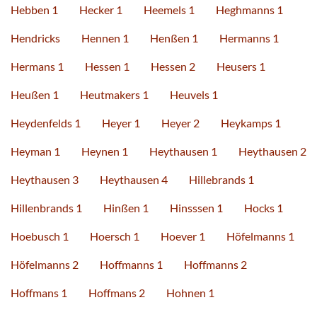
Hebben 1
Hecker 1
Heemels 1
Heghmanns 1
Hendricks
Hennen 1
Henßen 1
Hermanns 1
Hermans 1
Hessen 1
Hessen 2
Heusers 1
Heußen 1
Heutmakers 1
Heuvels 1
Heydenfelds 1
Heyer 1
Heyer 2
Heykamps 1
Heyman 1
Heynen 1
Heythausen 1
Heythausen 2
Heythausen 3
Heythausen 4
Hillebrands 1
Hillenbrands 1
Hinßen 1
Hinsssen 1
Hocks 1
Hoebusch 1
Hoersch 1
Hoever 1
Höfelmanns 1
Höfelmanns 2
Hoffmanns 1
Hoffmanns 2
Hoffmans 1
Hoffmans 2
Hohnen 1