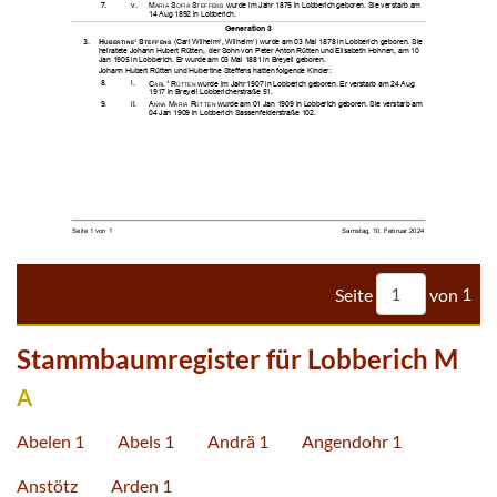













































Seite
von
1
Stammbaumregister für Lobberich M
A
Abelen 1
Abels 1
Andrä 1
Angendohr 1
Anstötz
Arden 1