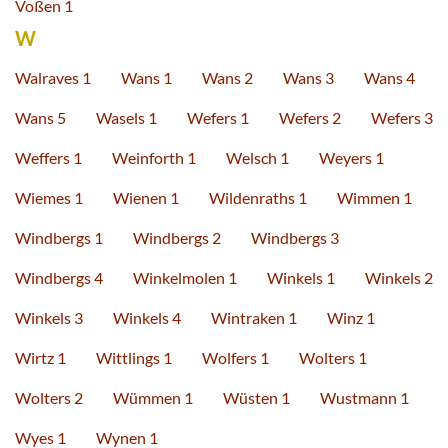
Voßen 1
W
Walraves 1
Wans 1
Wans 2
Wans 3
Wans 4
Wans 5
Wasels 1
Wefers 1
Wefers 2
Wefers 3
Weffers 1
Weinforth 1
Welsch 1
Weyers 1
Wiemes 1
Wienen 1
Wildenraths 1
Wimmen 1
Windbergs 1
Windbergs 2
Windbergs 3
Windbergs 4
Winkelmolen 1
Winkels 1
Winkels 2
Winkels 3
Winkels 4
Wintraken 1
Winz 1
Wirtz 1
Wittlings 1
Wolfers 1
Wolters 1
Wolters 2
Wümmen 1
Wüsten 1
Wustmann 1
Wyes 1
Wynen 1