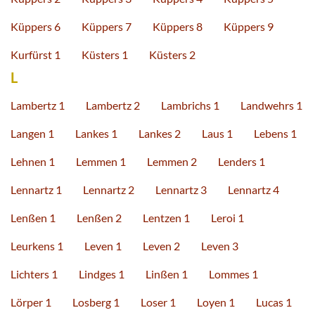
Küppers 6
Küppers 7
Küppers 8
Küppers 9
Kurfürst 1
Küsters 1
Küsters 2
L
Lambertz 1
Lambertz 2
Lambrichs 1
Landwehrs 1
Langen 1
Lankes 1
Lankes 2
Laus 1
Lebens 1
Lehnen 1
Lemmen 1
Lemmen 2
Lenders 1
Lennartz 1
Lennartz 2
Lennartz 3
Lennartz 4
Lenßen 1
Lenßen 2
Lentzen 1
Leroi 1
Leurkens 1
Leven 1
Leven 2
Leven 3
Lichters 1
Lindges 1
Linßen 1
Lommes 1
Lörper 1
Losberg 1
Loser 1
Loyen 1
Lucas 1