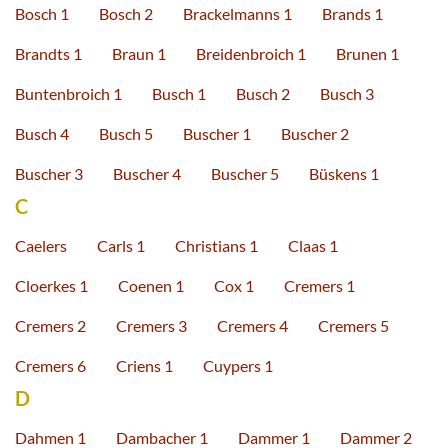
Bosch 1
Bosch 2
Brackelmanns 1
Brands 1
Brandts 1
Braun 1
Breidenbroich 1
Brunen 1
Buntenbroich 1
Busch 1
Busch 2
Busch 3
Busch 4
Busch 5
Buscher 1
Buscher 2
Buscher 3
Buscher 4
Buscher 5
Büskens 1
C
Caelers
Carls 1
Christians 1
Claas 1
Cloerkes 1
Coenen 1
Cox 1
Cremers 1
Cremers 2
Cremers 3
Cremers 4
Cremers 5
Cremers 6
Criens 1
Cuypers 1
D
Dahmen 1
Dambacher 1
Dammer 1
Dammer 2