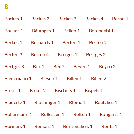
B
Backes 1
Backes 2
Backes 3
Backes 4
Baron 1
Baukes 1
Bäumges 1
Bellen 1
Berendahl 1
Berkes 1
Bernards 1
Berten 1
Berten 2
Berten 3
Berten 4
Bertges 1
Bertges 2
Bertges 3
Bex 1
Bex 2
Beyen 1
Beyen 2
Bienemann 1
Biesen 1
Billen 1
Billen 2
Birker 1
Birker 2
Bischofs 1
Bispels 1
Blauertz 1
Blochinger 1
Blome 1
Boetzkes 1
Bollermann 1
Bollessen 1
Bolten 1
Bongartz 1
Bonners 1
Bonsels 1
Bontenakels 1
Boots 1