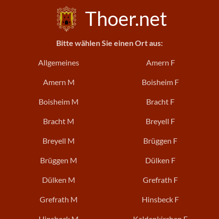
Thoer.net
Bitte wählen Sie einen Ort aus:
Allgemeines
Amern F
Amern M
Boisheim F
Boisheim M
Bracht F
Bracht M
Breyell F
Breyell M
Brüggen F
Brüggen M
Dülken F
Dülken M
Grefrath F
Grefrath M
Hinsbeck F
Hinsbeck M
Kaldenkirchen F