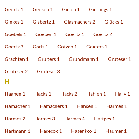
Geurtz 1
Geusen 1
Gielen 1
Gierlings 1
Ginkes 1
Gisbertz 1
Glasmachers 2
Glücks 1
Goebels 1
Goeben 1
Goertz 1
Goertz 2
Goertz 3
Goris 1
Gotzen 1
Goxters 1
Grachten 1
Gruiters 1
Grundmann 1
Gruteser 1
Gruteser 2
Gruteser 3
H
Haanen 1
Hacks 1
Hacks 2
Hahlen 1
Hally 1
Hamacher 1
Hamachers 1
Hansen 1
Harmes 1
Harmes 2
Harmes 3
Harmes 4
Hartges 1
Hartmann 1
Hasecox 1
Hasenkox 1
Haumer 1