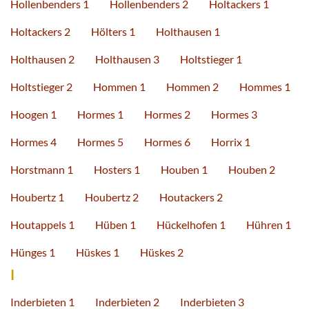
Hollenbenders 1
Hollenbenders 2
Holtackers 1
Holtackers 2
Hölters 1
Holthausen 1
Holthausen 2
Holthausen 3
Holtstieger 1
Holtstieger 2
Hommen 1
Hommen 2
Hommes 1
Hoogen 1
Hormes 1
Hormes 2
Hormes 3
Hormes 4
Hormes 5
Hormes 6
Horrix 1
Horstmann 1
Hosters 1
Houben 1
Houben 2
Houbertz 1
Houbertz 2
Houtackers 2
Houtappels 1
Hüben 1
Hückelhofen 1
Hühren 1
Hünges 1
Hüskes 1
Hüskes 2
I
Inderbieten 1
Inderbieten 2
Inderbieten 3