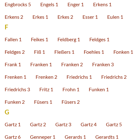
Engbrocks 5
Engels 1
Enger 1
Erkens 1
Erkens 2
Erkes 1
Erkes 2
Esser 1
Eulen 1
F
Fallen 1
Feikes 1
Feldberg 1
Feldges 1
Feldges 2
Fiß 1
Fleßers 1
Foehles 1
Fonken 1
Frank 1
Franken 1
Franken 2
Franken 3
Frenken 1
Frenken 2
Friedrichs 1
Friedrichs 2
Friedrichs 3
Fritz 1
Frohn 1
Funken 1
Funken 2
Füsers 1
Füsers 2
G
Gartz 1
Gartz 2
Gartz 3
Gartz 4
Gartz 5
Gartz 6
Genneper 1
Gerards 1
Gerardts 1