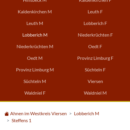
Kaldenkirchen M
Leuth F
Leuth M
Lobberich F
Lobberich M
Niederkrüchten F
Niederkrüchten M
Oedt F
Oedt M
Provinz Limburg F
Provinz Limburg M
Süchteln F
Süchteln M
Viersen
Waldniel F
Waldniel M
Ahnen im Westkreis Viersen
Lobberich M
Steffens 1