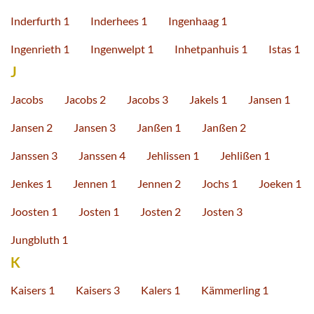
Inderfurth 1
Inderhees 1
Ingenhaag 1
Ingenrieth 1
Ingenwelpt 1
Inhetpanhuis 1
Istas 1
J
Jacobs
Jacobs 2
Jacobs 3
Jakels 1
Jansen 1
Jansen 2
Jansen 3
Janßen 1
Janßen 2
Janssen 3
Janssen 4
Jehlissen 1
Jehlißen 1
Jenkes 1
Jennen 1
Jennen 2
Jochs 1
Joeken 1
Joosten 1
Josten 1
Josten 2
Josten 3
Jungbluth 1
K
Kaisers 1
Kaisers 3
Kalers 1
Kämmerling 1