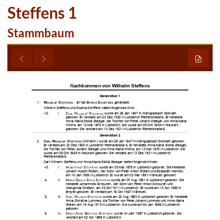
Steffens 1
Stammbaum


























































































