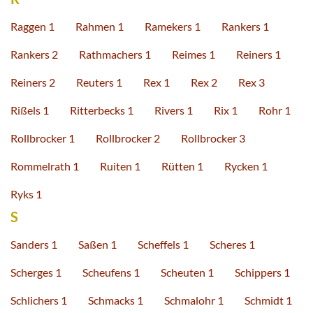
Raggen 1
Rahmen 1
Ramekers 1
Rankers 1
Rankers 2
Rathmachers 1
Reimes 1
Reiners 1
Reiners 2
Reuters 1
Rex 1
Rex 2
Rex 3
Rißels 1
Ritterbecks 1
Rivers 1
Rix 1
Rohr 1
Rollbrocker 1
Rollbrocker 2
Rollbrocker 3
Rommelrath 1
Ruiten 1
Rütten 1
Rycken 1
Ryks 1
S
Sanders 1
Saßen 1
Scheffels 1
Scheres 1
Scherges 1
Scheufens 1
Scheuten 1
Schippers 1
Schlichers 1
Schmacks 1
Schmalohr 1
Schmidt 1