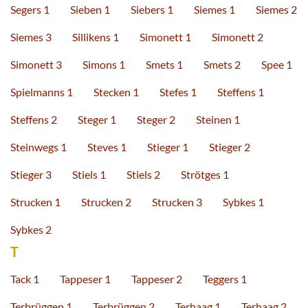
Segers 1
Sieben 1
Siebers 1
Siemes 1
Siemes 2
Siemes 3
Sillikens 1
Simonett 1
Simonett 2
Simonett 3
Simons 1
Smets 1
Smets 2
Spee 1
Spielmanns 1
Stecken 1
Stefes 1
Steffens 1
Steffens 2
Steger 1
Steger 2
Steinen 1
Steinwegs 1
Steves 1
Stieger 1
Stieger 2
Stieger 3
Stiels 1
Stiels 2
Strötges 1
Strucken 1
Strucken 2
Strucken 3
Sybkes 1
Sybkes 2
T
Tack 1
Tappeser 1
Tappeser 2
Teggers 1
Terbrüggen 1
Terbrüggen 2
Terhaag 1
Terhaag 2