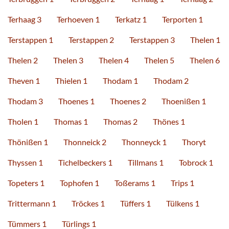
Terhaag 3
Terhoeven 1
Terkatz 1
Terporten 1
Terstappen 1
Terstappen 2
Terstappen 3
Thelen 1
Thelen 2
Thelen 3
Thelen 4
Thelen 5
Thelen 6
Theven 1
Thielen 1
Thodam 1
Thodam 2
Thodam 3
Thoenes 1
Thoenes 2
Thoenißen 1
Tholen 1
Thomas 1
Thomas 2
Thönes 1
Thönißen 1
Thonneick 2
Thonneyck 1
Thoryt
Thyssen 1
Tichelbeckers 1
Tillmans 1
Tobrock 1
Topeters 1
Tophofen 1
Toßerams 1
Trips 1
Trittermann 1
Tröckes 1
Tüffers 1
Tülkens 1
Tümmers 1
Türlings 1