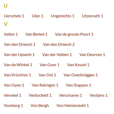
U
Uerschels 1
Ulen 1
Ungerechts 1
Utzenrath 1
V
Vallen 1
Van Berkel 1
Van de groote Poort 1
Van den Driesch 1
Van den Driesch 2
Van der Upwich 1
Van der Velden 1
Van Deursen 1
Van de Winkel 1
Van Goor 1
Van Kessel 1
Van Krüchten 1
Van Ool 1
Van Overbrüggen 1
Van Oyen 1
Van Ratingen 1
Van Stappen 1
Vennkel 1
Verbockett 1
Verscharen 1
Vestjens 1
Vomberg 1
Von Bergh
Von Heimendahl 1