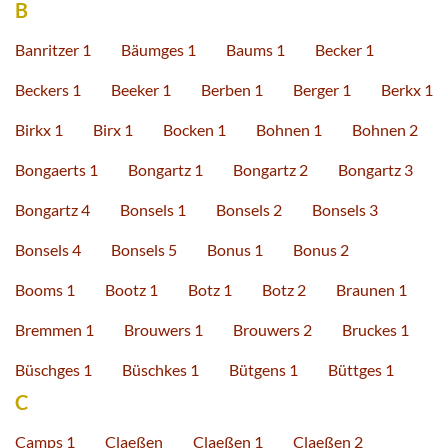
B
Banritzer 1
Bäumges 1
Baums 1
Becker 1
Beckers 1
Beeker 1
Berben 1
Berger 1
Berkx 1
Birkx 1
Birx 1
Bocken 1
Bohnen 1
Bohnen 2
Bongaerts 1
Bongartz 1
Bongartz 2
Bongartz 3
Bongartz 4
Bonsels 1
Bonsels 2
Bonsels 3
Bonsels 4
Bonsels 5
Bonus 1
Bonus 2
Booms 1
Bootz 1
Botz 1
Botz 2
Braunen 1
Bremmen 1
Brouwers 1
Brouwers 2
Bruckes 1
Büschges 1
Büschkes 1
Bütgens 1
Büttges 1
C
Camps 1
Claeßen
Claeßen 1
Claeßen 2