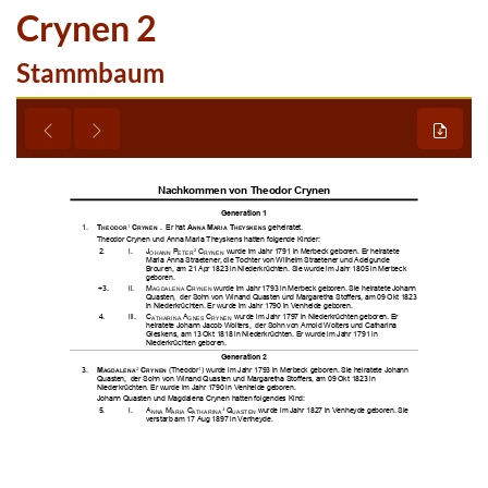
Crynen 2
Stammbaum










































































