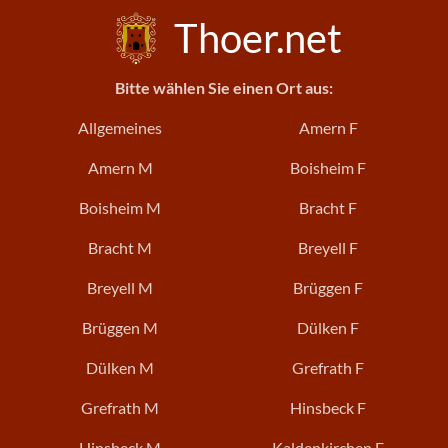
Thoer.net
Bitte wählen Sie einen Ort aus:
Allgemeines
Amern F
Amern M
Boisheim F
Boisheim M
Bracht F
Bracht M
Breyell F
Breyell M
Brüggen F
Brüggen M
Dülken F
Dülken M
Grefrath F
Grefrath M
Hinsbeck F
Hinsbeck M
Kaldenkirchen F