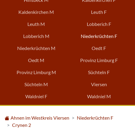
Kaldenkirchen M
Leuth F
Leuth M
Lobberich F
Lobberich M
Niederkrüchten F
Niederkrüchten M
Oedt F
Oedt M
Provinz Limburg F
Provinz Limburg M
Süchteln F
Süchteln M
Viersen
Waldniel F
Waldniel M
Ahnen im Westkreis Viersen
Niederkrüchten F
Crynen 2