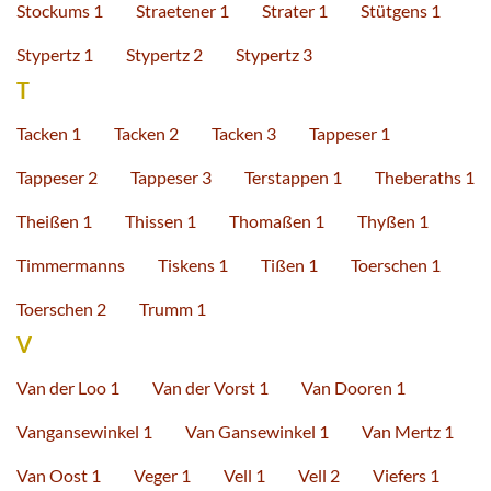
Stockums 1
Straetener 1
Strater 1
Stütgens 1
Stypertz 1
Stypertz 2
Stypertz 3
T
Tacken 1
Tacken 2
Tacken 3
Tappeser 1
Tappeser 2
Tappeser 3
Terstappen 1
Theberaths 1
Theißen 1
Thissen 1
Thomaßen 1
Thyßen 1
Timmermanns
Tiskens 1
Tißen 1
Toerschen 1
Toerschen 2
Trumm 1
V
Van der Loo 1
Van der Vorst 1
Van Dooren 1
Vangansewinkel 1
Van Gansewinkel 1
Van Mertz 1
Van Oost 1
Veger 1
Vell 1
Vell 2
Viefers 1