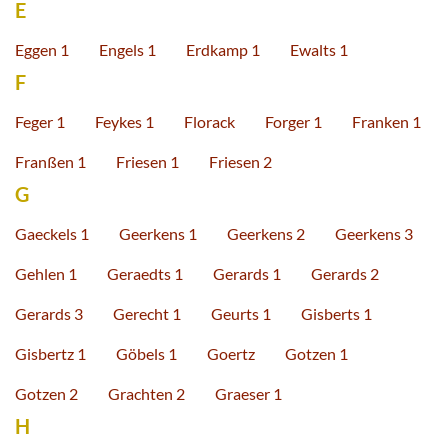
E
Eggen 1
Engels 1
Erdkamp 1
Ewalts 1
F
Feger 1
Feykes 1
Florack
Forger 1
Franken 1
Franßen 1
Friesen 1
Friesen 2
G
Gaeckels 1
Geerkens 1
Geerkens 2
Geerkens 3
Gehlen 1
Geraedts 1
Gerards 1
Gerards 2
Gerards 3
Gerecht 1
Geurts 1
Gisberts 1
Gisbertz 1
Göbels 1
Goertz
Gotzen 1
Gotzen 2
Grachten 2
Graeser 1
H