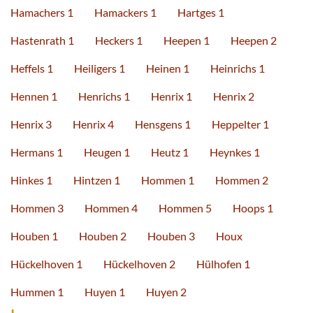
Hamachers 1
Hamackers 1
Hartges 1
Hastenrath 1
Heckers 1
Heepen 1
Heepen 2
Heffels 1
Heiligers 1
Heinen 1
Heinrichs 1
Hennen 1
Henrichs 1
Henrix 1
Henrix 2
Henrix 3
Henrix 4
Hensgens 1
Heppelter 1
Hermans 1
Heugen 1
Heutz 1
Heynkes 1
Hinkes 1
Hintzen 1
Hommen 1
Hommen 2
Hommen 3
Hommen 4
Hommen 5
Hoops 1
Houben 1
Houben 2
Houben 3
Houx
Hückelhoven 1
Hückelhoven 2
Hülhofen 1
Hummen 1
Huyen 1
Huyen 2