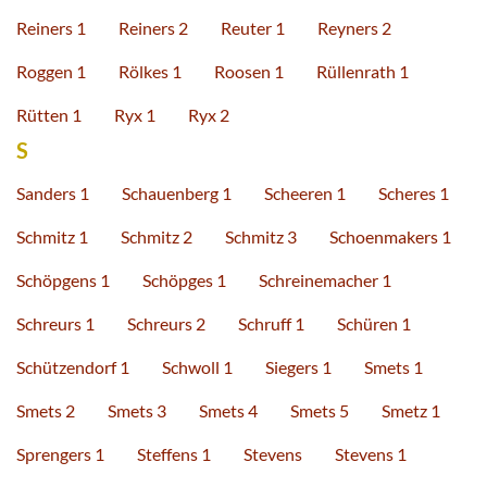
Reiners 1
Reiners 2
Reuter 1
Reyners 2
Roggen 1
Rölkes 1
Roosen 1
Rüllenrath 1
Rütten 1
Ryx 1
Ryx 2
S
Sanders 1
Schauenberg 1
Scheeren 1
Scheres 1
Schmitz 1
Schmitz 2
Schmitz 3
Schoenmakers 1
Schöpgens 1
Schöpges 1
Schreinemacher 1
Schreurs 1
Schreurs 2
Schruff 1
Schüren 1
Schützendorf 1
Schwoll 1
Siegers 1
Smets 1
Smets 2
Smets 3
Smets 4
Smets 5
Smetz 1
Sprengers 1
Steffens 1
Stevens
Stevens 1