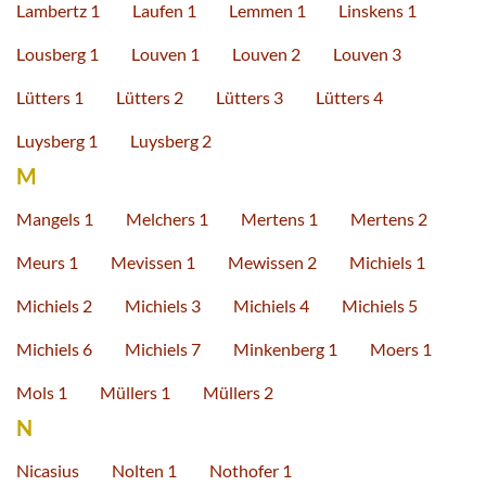
Lambertz 1
Laufen 1
Lemmen 1
Linskens 1
Lousberg 1
Louven 1
Louven 2
Louven 3
Lütters 1
Lütters 2
Lütters 3
Lütters 4
Luysberg 1
Luysberg 2
M
Mangels 1
Melchers 1
Mertens 1
Mertens 2
Meurs 1
Mevissen 1
Mewissen 2
Michiels 1
Michiels 2
Michiels 3
Michiels 4
Michiels 5
Michiels 6
Michiels 7
Minkenberg 1
Moers 1
Mols 1
Müllers 1
Müllers 2
N
Nicasius
Nolten 1
Nothofer 1