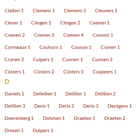
Claßen 1
Clemens 1
Clemens 2
Cleuvers 1
Clever 1
Clingen 1
Clingen 2
Coenen 1
Coenen 2
Coenen 3
Coenen 4
Consoir 1
Cormeaux 1
Couhorn 1
Couson 1
Crynen 1
Crynen 2
Cuipers 1
Cunnen 1
Cunnen 2
Cüsters 1
Cüsters 2
Cüsters 3
Cuypeers 1
D
Daniels 1
Deließen 1
Delißen 1
Delißen 2
Delißen 3
Derix 1
Derix 2
Derix 3
Deutgens 1
Doerenberg 1
Dohmen 1
Draeten 1
Draeten 2
Dresen 1
Dulpers 1