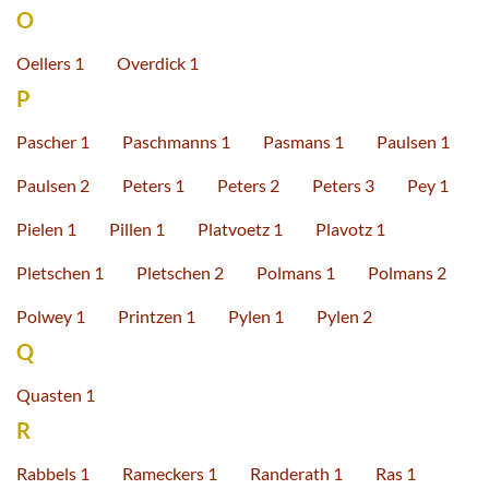
O
Oellers 1
Overdick 1
P
Pascher 1
Paschmanns 1
Pasmans 1
Paulsen 1
Paulsen 2
Peters 1
Peters 2
Peters 3
Pey 1
Pielen 1
Pillen 1
Platvoetz 1
Plavotz 1
Pletschen 1
Pletschen 2
Polmans 1
Polmans 2
Polwey 1
Printzen 1
Pylen 1
Pylen 2
Q
Quasten 1
R
Rabbels 1
Rameckers 1
Randerath 1
Ras 1