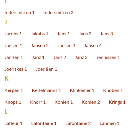
I
Indersmitten 1
Indersmitten 2
J
Jacobs 1
Jakobs 1
Jans 1
Jans 2
Jans 3
Jansen 1
Jansen 2
Jansen 3
Jansen 4
Janßen 1
Janz 1
Janz 2
Janz 3
Jennissen 1
Joeriskes 1
Joerißen 1
K
Kerpen 1
Keßelmanns 1
Klinkemer 1
Knoben 1
Knops 1
Knorr 1
Kohlen 1
Kohlen 2
Krings 1
L
Lafleur 1
Lafontaine 1
Lafontaine 2
Lahmen 1