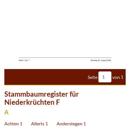


Seite
von
1
Stammbaumregister für
Niederkrüchten F
A
Achten 1
Allerts 1
Anderstegen 1