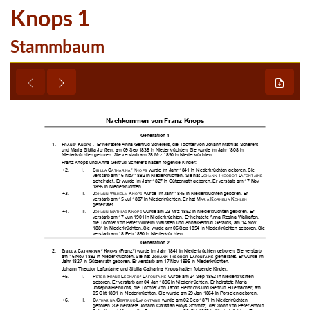
Knops 1
Stammbaum








































































































