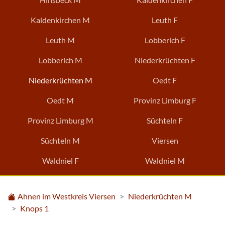
Kaldenkirchen M
Leuth F
Leuth M
Lobberich F
Lobberich M
Niederkrüchten F
Niederkrüchten M
Oedt F
Oedt M
Provinz Limburg F
Provinz Limburg M
Süchteln F
Süchteln M
Viersen
Waldniel F
Waldniel M
Ahnen im Westkreis Viersen
Niederkrüchten M
Knops 1