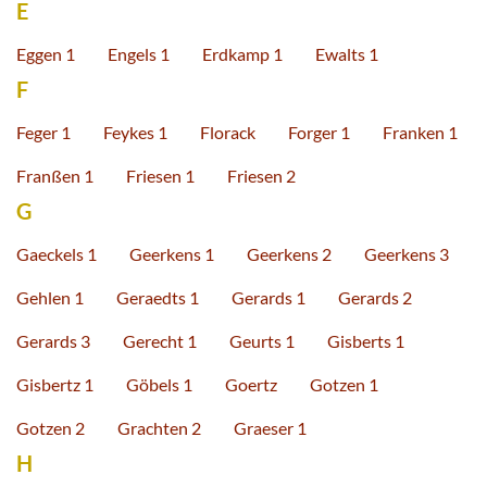
E
Eggen 1
Engels 1
Erdkamp 1
Ewalts 1
F
Feger 1
Feykes 1
Florack
Forger 1
Franken 1
Franßen 1
Friesen 1
Friesen 2
G
Gaeckels 1
Geerkens 1
Geerkens 2
Geerkens 3
Gehlen 1
Geraedts 1
Gerards 1
Gerards 2
Gerards 3
Gerecht 1
Geurts 1
Gisberts 1
Gisbertz 1
Göbels 1
Goertz
Gotzen 1
Gotzen 2
Grachten 2
Graeser 1
H