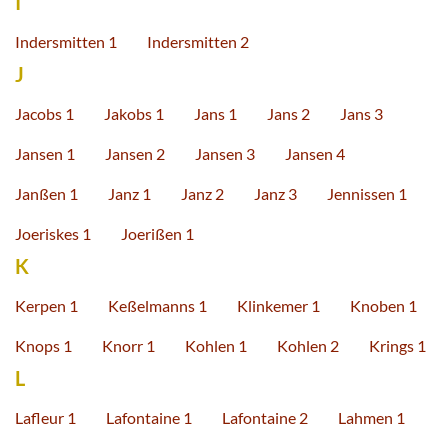
I
Indersmitten 1
Indersmitten 2
J
Jacobs 1
Jakobs 1
Jans 1
Jans 2
Jans 3
Jansen 1
Jansen 2
Jansen 3
Jansen 4
Janßen 1
Janz 1
Janz 2
Janz 3
Jennissen 1
Joeriskes 1
Joerißen 1
K
Kerpen 1
Keßelmanns 1
Klinkemer 1
Knoben 1
Knops 1
Knorr 1
Kohlen 1
Kohlen 2
Krings 1
L
Lafleur 1
Lafontaine 1
Lafontaine 2
Lahmen 1