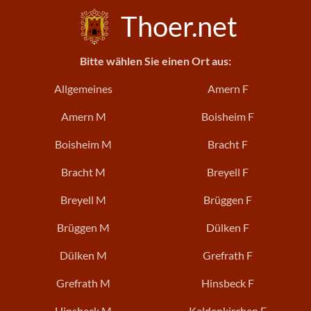
Thoer.net
Bitte wählen Sie einen Ort aus:
Allgemeines
Amern F
Amern M
Boisheim F
Boisheim M
Bracht F
Bracht M
Breyell F
Breyell M
Brüggen F
Brüggen M
Dülken F
Dülken M
Grefrath F
Grefrath M
Hinsbeck F
Hinsbeck M
Kaldenkirchen F