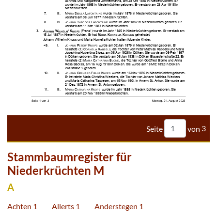

































































































Seite
von
3
Stammbaumregister für
Niederkrüchten M
A
Achten 1
Allerts 1
Anderstegen 1