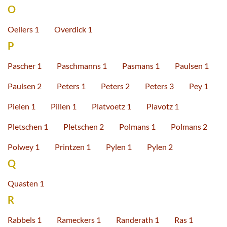
O
Oellers 1
Overdick 1
P
Pascher 1
Paschmanns 1
Pasmans 1
Paulsen 1
Paulsen 2
Peters 1
Peters 2
Peters 3
Pey 1
Pielen 1
Pillen 1
Platvoetz 1
Plavotz 1
Pletschen 1
Pletschen 2
Polmans 1
Polmans 2
Polwey 1
Printzen 1
Pylen 1
Pylen 2
Q
Quasten 1
R
Rabbels 1
Rameckers 1
Randerath 1
Ras 1