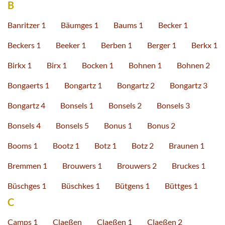
B
Banritzer 1
Bäumges 1
Baums 1
Becker 1
Beckers 1
Beeker 1
Berben 1
Berger 1
Berkx 1
Birkx 1
Birx 1
Bocken 1
Bohnen 1
Bohnen 2
Bongaerts 1
Bongartz 1
Bongartz 2
Bongartz 3
Bongartz 4
Bonsels 1
Bonsels 2
Bonsels 3
Bonsels 4
Bonsels 5
Bonus 1
Bonus 2
Booms 1
Bootz 1
Botz 1
Botz 2
Braunen 1
Bremmen 1
Brouwers 1
Brouwers 2
Bruckes 1
Büschges 1
Büschkes 1
Bütgens 1
Büttges 1
C
Camps 1
Claeßen
Claeßen 1
Claeßen 2