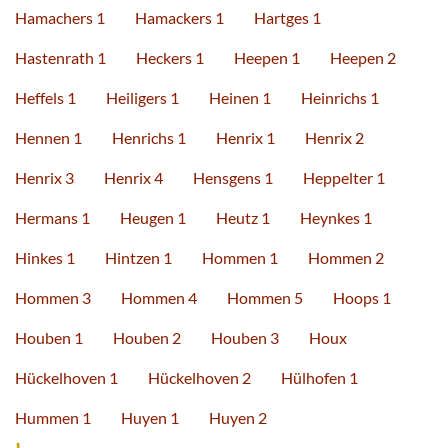
Hamachers 1
Hamackers 1
Hartges 1
Hastenrath 1
Heckers 1
Heepen 1
Heepen 2
Heffels 1
Heiligers 1
Heinen 1
Heinrichs 1
Hennen 1
Henrichs 1
Henrix 1
Henrix 2
Henrix 3
Henrix 4
Hensgens 1
Heppelter 1
Hermans 1
Heugen 1
Heutz 1
Heynkes 1
Hinkes 1
Hintzen 1
Hommen 1
Hommen 2
Hommen 3
Hommen 4
Hommen 5
Hoops 1
Houben 1
Houben 2
Houben 3
Houx
Hückelhoven 1
Hückelhoven 2
Hülhofen 1
Hummen 1
Huyen 1
Huyen 2