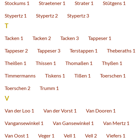
Stockums 1
Straetener 1
Strater 1
Stütgens 1
Stypertz 1
Stypertz 2
Stypertz 3
T
Tacken 1
Tacken 2
Tacken 3
Tappeser 1
Tappeser 2
Tappeser 3
Terstappen 1
Theberaths 1
Theißen 1
Thissen 1
Thomaßen 1
Thyßen 1
Timmermanns
Tiskens 1
Tißen 1
Toerschen 1
Toerschen 2
Trumm 1
V
Van der Loo 1
Van der Vorst 1
Van Dooren 1
Vangansewinkel 1
Van Gansewinkel 1
Van Mertz 1
Van Oost 1
Veger 1
Vell 1
Vell 2
Viefers 1