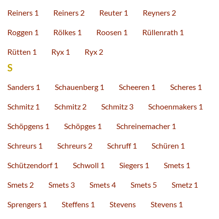
Reiners 1
Reiners 2
Reuter 1
Reyners 2
Roggen 1
Rölkes 1
Roosen 1
Rüllenrath 1
Rütten 1
Ryx 1
Ryx 2
S
Sanders 1
Schauenberg 1
Scheeren 1
Scheres 1
Schmitz 1
Schmitz 2
Schmitz 3
Schoenmakers 1
Schöpgens 1
Schöpges 1
Schreinemacher 1
Schreurs 1
Schreurs 2
Schruff 1
Schüren 1
Schützendorf 1
Schwoll 1
Siegers 1
Smets 1
Smets 2
Smets 3
Smets 4
Smets 5
Smetz 1
Sprengers 1
Steffens 1
Stevens
Stevens 1