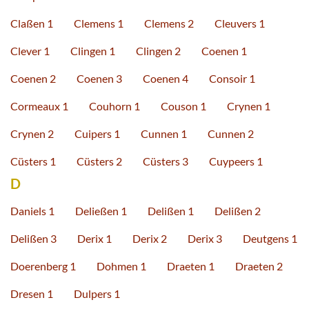
Claßen 1
Clemens 1
Clemens 2
Cleuvers 1
Clever 1
Clingen 1
Clingen 2
Coenen 1
Coenen 2
Coenen 3
Coenen 4
Consoir 1
Cormeaux 1
Couhorn 1
Couson 1
Crynen 1
Crynen 2
Cuipers 1
Cunnen 1
Cunnen 2
Cüsters 1
Cüsters 2
Cüsters 3
Cuypeers 1
D
Daniels 1
Deließen 1
Delißen 1
Delißen 2
Delißen 3
Derix 1
Derix 2
Derix 3
Deutgens 1
Doerenberg 1
Dohmen 1
Draeten 1
Draeten 2
Dresen 1
Dulpers 1