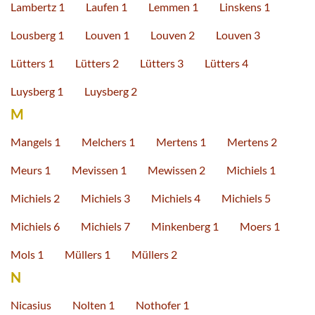
Lambertz 1
Laufen 1
Lemmen 1
Linskens 1
Lousberg 1
Louven 1
Louven 2
Louven 3
Lütters 1
Lütters 2
Lütters 3
Lütters 4
Luysberg 1
Luysberg 2
M
Mangels 1
Melchers 1
Mertens 1
Mertens 2
Meurs 1
Mevissen 1
Mewissen 2
Michiels 1
Michiels 2
Michiels 3
Michiels 4
Michiels 5
Michiels 6
Michiels 7
Minkenberg 1
Moers 1
Mols 1
Müllers 1
Müllers 2
N
Nicasius
Nolten 1
Nothofer 1