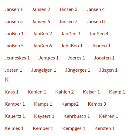
Jansen 1
Jansen 2
Jansen 3
Jansen 4
Jansen 5
Jansen 6
Jansen 7
Jansen 8
Janßen 1
Janßen 2
Janßen 3
Janßen 4
Janßen 5
Janßen 6
Jehlißen 1
Jennen 1
Jenneskes 1
Jentges 1
Joeres 1
Joosten 1
Josten 1
Jungelgen 1
Jüngerges 1
Jüsgen 1
K
Kaas 1
Kahlen 1
Kahlen 2
Kaiser 1
Kamp 1
Kamper 1
Kamps 1
Kamps2
Kamps 3
Kauertz 1
Kaysers 1
Kehrbusch 1
Kehren 1
Keimes 1
Kemper 1
Kempges 1
Kersten 1