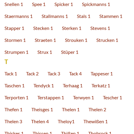
Snellen 1
Spee 1
Spicker 1
Spickmanns 1
Staermanns 1
Stallmanns 1
Stals 1
Stammen 1
Stapper 1
Stecken 1
Sterken 1
Stevens 1
Stormen 1
Straeten 1
Strouken 1
Strucken 1
Strumpen 1
Strux 1
Stüper 1
T
Tack 1
Tack 2
Tack 3
Tack 4
Tappeser 1
Taschen 1
Tendyck 1
Terhaag 1
Terkatz 1
Terporten 1
Terstappen 1
Terwyen 1
Tescher 1
Thefen 1
Theisges 1
Thelen 1
Thelen 2
Thelen 3
Thelen 4
Theloy1
Thewißen 1
Thiskes 1
Thissen 1
Thißen 1
Thobrock 1