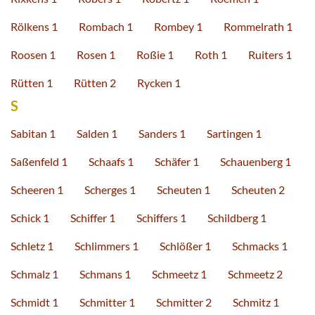
Rölkens 1
Rombach 1
Rombey 1
Rommelrath 1
Roosen 1
Rosen 1
Roßie 1
Roth 1
Ruiters 1
Rütten 1
Rütten 2
Rycken 1
S
Sabitan 1
Salden 1
Sanders 1
Sartingen 1
Saßenfeld 1
Schaafs 1
Schäfer 1
Schauenberg 1
Scheeren 1
Scherges 1
Scheuten 1
Scheuten 2
Schick 1
Schiffer 1
Schiffers 1
Schildberg 1
Schletz 1
Schlimmers 1
Schlößer 1
Schmacks 1
Schmalz 1
Schmans 1
Schmeetz 1
Schmeetz 2
Schmidt 1
Schmitter 1
Schmitter 2
Schmitz 1