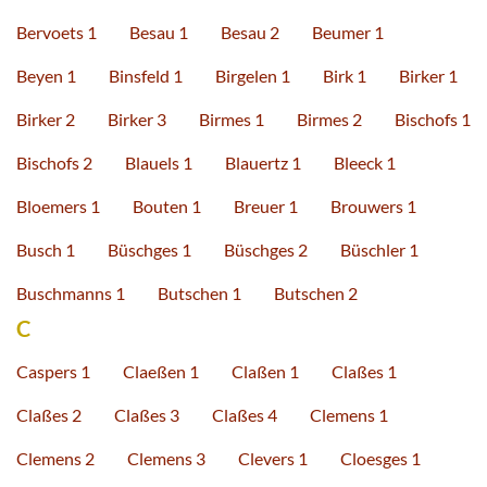
Bervoets 1
Besau 1
Besau 2
Beumer 1
Beyen 1
Binsfeld 1
Birgelen 1
Birk 1
Birker 1
Birker 2
Birker 3
Birmes 1
Birmes 2
Bischofs 1
Bischofs 2
Blauels 1
Blauertz 1
Bleeck 1
Bloemers 1
Bouten 1
Breuer 1
Brouwers 1
Busch 1
Büschges 1
Büschges 2
Büschler 1
Buschmanns 1
Butschen 1
Butschen 2
C
Caspers 1
Claeßen 1
Claßen 1
Claßes 1
Claßes 2
Claßes 3
Claßes 4
Clemens 1
Clemens 2
Clemens 3
Clevers 1
Cloesges 1