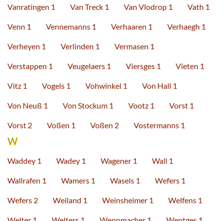
Vanratingen 1
Van Treck 1
Van Vlodrop 1
Vath 1
Venn 1
Vennemanns 1
Verhaaren 1
Verhaegh 1
Verheyen 1
Verlinden 1
Vermasen 1
Verstappen 1
Veugelaers 1
Viersges 1
Vieten 1
Vitz 1
Vogels 1
Vohwinkel 1
Von Hall 1
Von Neuß 1
Von Stockum 1
Vootz 1
Vorst 1
Vorst 2
Voßen 1
Voßen 2
Vostermanns 1
W
Waddey 1
Wadey 1
Wagener 1
Wall 1
Wallrafen 1
Wamers 1
Wasels 1
Wefers 1
Wefers 2
Weiland 1
Weinsheimer 1
Welfens 1
Welter 1
Welters 1
Wennmacher 1
Wentges 1