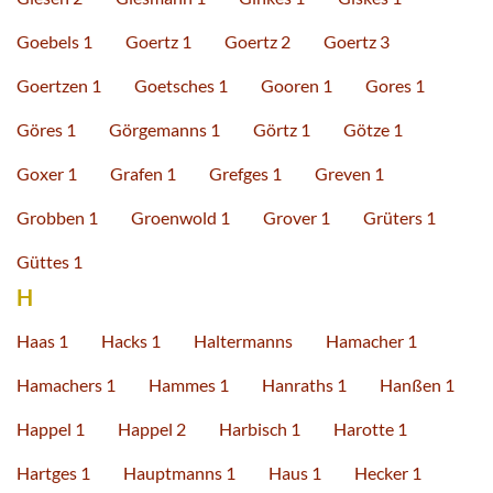
Goebels 1
Goertz 1
Goertz 2
Goertz 3
Goertzen 1
Goetsches 1
Gooren 1
Gores 1
Göres 1
Görgemanns 1
Görtz 1
Götze 1
Goxer 1
Grafen 1
Grefges 1
Greven 1
Grobben 1
Groenwold 1
Grover 1
Grüters 1
Güttes 1
H
Haas 1
Hacks 1
Haltermanns
Hamacher 1
Hamachers 1
Hammes 1
Hanraths 1
Hanßen 1
Happel 1
Happel 2
Harbisch 1
Harotte 1
Hartges 1
Hauptmanns 1
Haus 1
Hecker 1