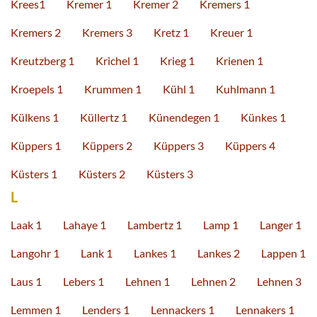
Krees1
Kremer 1
Kremer 2
Kremers 1
Kremers 2
Kremers 3
Kretz 1
Kreuer 1
Kreutzberg 1
Krichel 1
Krieg 1
Krienen 1
Kroepels 1
Krummen 1
Kühl 1
Kuhlmann 1
Külkens 1
Küllertz 1
Künendegen 1
Künkes 1
Küppers 1
Küppers 2
Küppers 3
Küppers 4
Küsters 1
Küsters 2
Küsters 3
L
Laak 1
Lahaye 1
Lambertz 1
Lamp 1
Langer 1
Langohr 1
Lank 1
Lankes 1
Lankes 2
Lappen 1
Laus 1
Lebers 1
Lehnen 1
Lehnen 2
Lehnen 3
Lemmen 1
Lenders 1
Lennackers 1
Lennakers 1