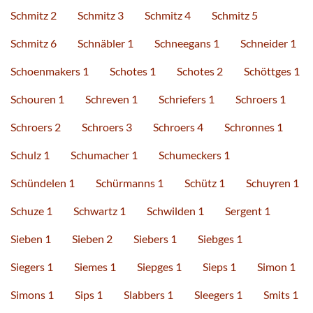
Schmitz 2
Schmitz 3
Schmitz 4
Schmitz 5
Schmitz 6
Schnäbler 1
Schneegans 1
Schneider 1
Schoenmakers 1
Schotes 1
Schotes 2
Schöttges 1
Schouren 1
Schreven 1
Schriefers 1
Schroers 1
Schroers 2
Schroers 3
Schroers 4
Schronnes 1
Schulz 1
Schumacher 1
Schumeckers 1
Schündelen 1
Schürmanns 1
Schütz 1
Schuyren 1
Schuze 1
Schwartz 1
Schwilden 1
Sergent 1
Sieben 1
Sieben 2
Siebers 1
Siebges 1
Siegers 1
Siemes 1
Siepges 1
Sieps 1
Simon 1
Simons 1
Sips 1
Slabbers 1
Sleegers 1
Smits 1