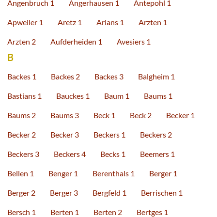
Angenbruch 1
Angerhausen 1
Antepohl 1
Apweiler 1
Aretz 1
Arians 1
Arzten 1
Arzten 2
Aufderheiden 1
Avesiers 1
B
Backes 1
Backes 2
Backes 3
Balgheim 1
Bastians 1
Bauckes 1
Baum 1
Baums 1
Baums 2
Baums 3
Beck 1
Beck 2
Becker 1
Becker 2
Becker 3
Beckers 1
Beckers 2
Beckers 3
Beckers 4
Becks 1
Beemers 1
Bellen 1
Benger 1
Berenthals 1
Berger 1
Berger 2
Berger 3
Bergfeld 1
Berrischen 1
Bersch 1
Berten 1
Berten 2
Bertges 1