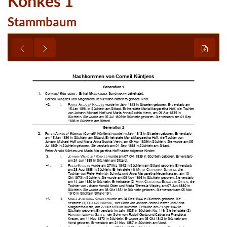
Könkes 1
Stammbaum
















































































































