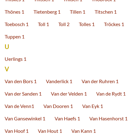
Thönes 1
Tietenberg 1
Tillen 1
Titschen 1
Toebosch 1
Toll 1
Toll 2
Tolles 1
Tröckes 1
Tuppen 1
U
Uerlings 1
V
Van den Bors 1
Vanderlick 1
Van der Ruhren 1
Van der Sanden 1
Van der Velden 1
Van de Rydt 1
Van de Venn1
Van Dooren 1
Van Eyk 1
Van Gansewinkel 1
Van Haefs 1
Van Hasenhorst 1
Van Hoof 1
Van Hout 1
Van Kann 1