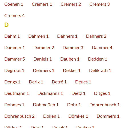
Coenen 1
Cremers 1
Cremers 2
Cremers 3
Cremers 4
D
Dahm 1
Dahmen 1
Dahners 1
Dahners 2
Dammer 1
Dammer 2
Dammer 3
Dammer 4
Dammer 5
Daniels 1
Dauben 1
Dedden 1
Degroot 1
Dehmers 1
Dekker 1
Delikrath 1
Dengs 1
Derix 1
Detré 1
Deues 1
Deutmann 1
Dickmanns 1
Dietz 1
Ditges 1
Dohmes 1
Dohmeßen 1
Dohr 1
Dohrenbusch 1
Dohrenbusch 2
Dollen 1
Dömkes 1
Dommers 1
Dörkes 1
Dors 1
Draak 1
Draken 1