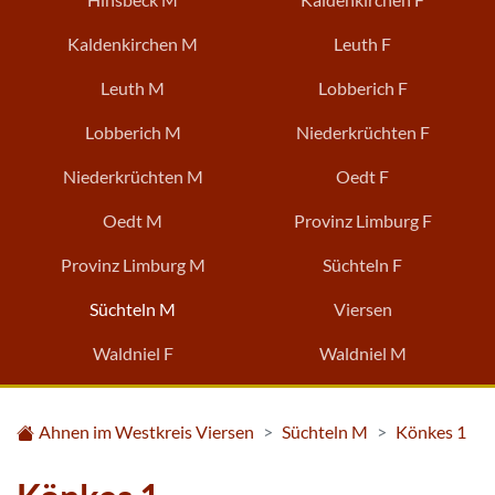
Kaldenkirchen M
Leuth F
Leuth M
Lobberich F
Lobberich M
Niederkrüchten F
Niederkrüchten M
Oedt F
Oedt M
Provinz Limburg F
Provinz Limburg M
Süchteln F
Süchteln M
Viersen
Waldniel F
Waldniel M
Ahnen im Westkreis Viersen
Süchteln M
Könkes 1