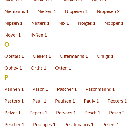
Niemanns 1
Nießen 1
Nippesen 1
Nippesen 2
Nipsen 1
Nisters 1
Nix 1
Nölges 1
Nopper 1
Nover 1
Nyßen 1
O
Obstals 1
Oellers 1
Offermanns 1
Ohligs 1
Ophey 1
Orths 1
Otten 1
P
Pannen 1
Pasch 1
Pascher 1
Paschmanns 1
Pastors 1
Pauli 1
Paulsen 1
Pauly 1
Peeters 1
Pelzer 1
Pepers 1
Pervaes 1
Pesch 1
Pesch 2
Pescher 1
Peschges 1
Peschmanns 1
Peters 1