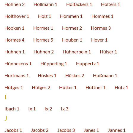
Hohnen 2
Hollmann 1
Holtackers 1
Hölters 1
Holthover 1
Holz 1
Hommen 1
Hommes 1
Hooken 1
Hormes 1
Hormes 2
Hormes 3
Hormes 4
Hormes 5
Houben 1
Hover 1
Huhnen 1
Huhnen 2
Hühnerbein 1
Hülser 1
Hünnekens 1
Hüpperling 1
Huppertz 1
Hurtmans 1
Hüskes 1
Hüskes 2
Hußmann 1
Hütges 1
Hütges 2
Hütter 1
Hüttner 1
Hütz 1
I
Ibach 1
Ix 1
Ix 2
Ix 3
J
Jacobs 1
Jacobs 2
Jacobs 3
Janes 1
Jannes 1