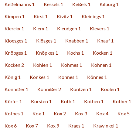
Keßelmanns 1
Kessels 1
Keßels 1
Kilburg 1
Kimpen 1
Kirst 1
Kivitz 1
Kleinings 1
Klerckx 1
Klerx 1
Kleudgen 1
Klevers 1
Kloesges 1
Klösges 1
Knabben 1
Knauf 1
Knöpges 1
Knöpkes 1
Kochs 1
Kocken 1
Kocken 2
Kohlen 1
Kohmes 1
Kohnen 1
König 1
Könkes 1
Konnes 1
Könnes 1
Könnißer 1
Könnißer 2
Kontzen 1
Koolen 1
Körfer 1
Korsten 1
Koth 1
Kothen 1
Kother 1
Kothes 1
Kox 1
Kox 2
Kox 3
Kox 4
Kox 5
Kox 6
Kox 7
Kox 9
Kraes 1
Krawinkel 1