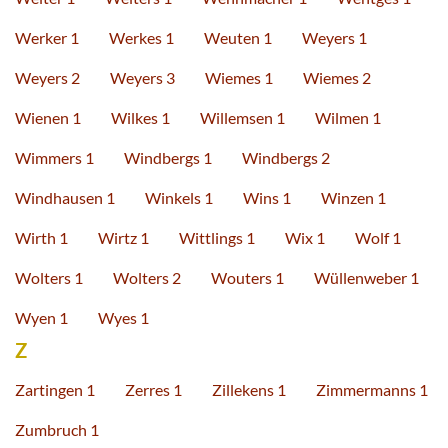
Werker 1
Werkes 1
Weuten 1
Weyers 1
Weyers 2
Weyers 3
Wiemes 1
Wiemes 2
Wienen 1
Wilkes 1
Willemsen 1
Wilmen 1
Wimmers 1
Windbergs 1
Windbergs 2
Windhausen 1
Winkels 1
Wins 1
Winzen 1
Wirth 1
Wirtz 1
Wittlings 1
Wix 1
Wolf 1
Wolters 1
Wolters 2
Wouters 1
Wüllenweber 1
Wyen 1
Wyes 1
Z
Zartingen 1
Zerres 1
Zillekens 1
Zimmermanns 1
Zumbruch 1