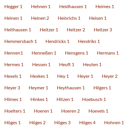
Hegger 1
Hehnen 1
Heidhausen 1
Heimes 1
Heinen 1
Heinen 2
Heinrichs 1
Heisen 1
Heithausen 1
Heitzer 1
Heitzer 2
Heitzer 3
Hemmersbach 1
Hendricks 1
Hendriks 1
Hennen1
Henneßen 1
Hensgens 1
Hermans 1
Hermes 1
Hessen 1
Heuft 1
Heuten 1
Hexels 1
Hexkes 1
Hey 1
Heyer 1
Heyer 2
Heyer 3
Heymer 1
Heythausen 1
Hilgers 1
Hilmes 1
Hinkes 1
Hitzen 1
Hoebusch 1
Hoelters 1
Hoeren 1
Hoeren 2
Hoevels 1
Höges 1
Höges 2
Höges 3
Höges 4
Hohnen 1