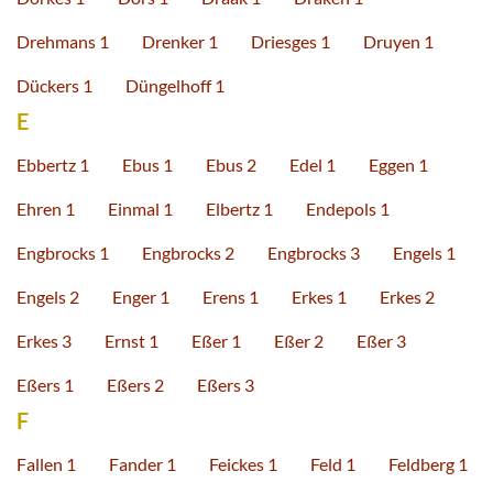
Drehmans 1
Drenker 1
Driesges 1
Druyen 1
Dückers 1
Düngelhoff 1
E
Ebbertz 1
Ebus 1
Ebus 2
Edel 1
Eggen 1
Ehren 1
Einmal 1
Elbertz 1
Endepols 1
Engbrocks 1
Engbrocks 2
Engbrocks 3
Engels 1
Engels 2
Enger 1
Erens 1
Erkes 1
Erkes 2
Erkes 3
Ernst 1
Eßer 1
Eßer 2
Eßer 3
Eßers 1
Eßers 2
Eßers 3
F
Fallen 1
Fander 1
Feickes 1
Feld 1
Feldberg 1