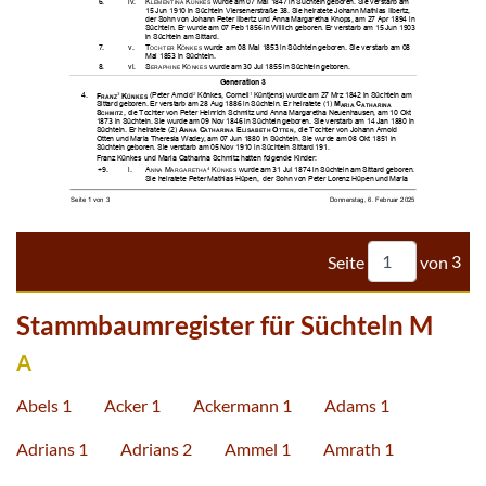







































































Seite
von
3
Stammbaumregister für Süchteln M
A
Abels 1
Acker 1
Ackermann 1
Adams 1
Adrians 1
Adrians 2
Ammel 1
Amrath 1