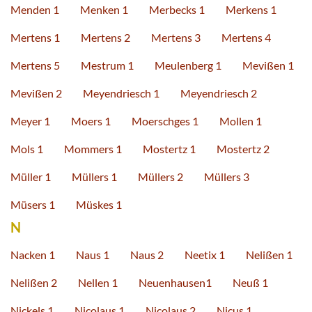
Menden 1
Menken 1
Merbecks 1
Merkens 1
Mertens 1
Mertens 2
Mertens 3
Mertens 4
Mertens 5
Mestrum 1
Meulenberg 1
Mevißen 1
Mevißen 2
Meyendriesch 1
Meyendriesch 2
Meyer 1
Moers 1
Moerschges 1
Mollen 1
Mols 1
Mommers 1
Mostertz 1
Mostertz 2
Müller 1
Müllers 1
Müllers 2
Müllers 3
Müsers 1
Müskes 1
N
Nacken 1
Naus 1
Naus 2
Neetix 1
Nelißen 1
Nelißen 2
Nellen 1
Neuenhausen1
Neuß 1
Nickels 1
Nicolaus 1
Nicolaus 2
Nicus 1