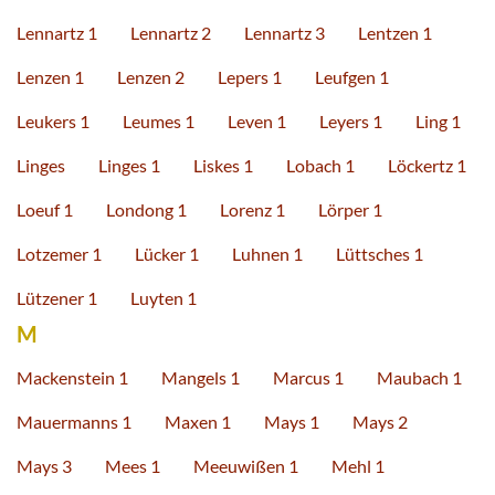
Lennartz 1
Lennartz 2
Lennartz 3
Lentzen 1
Lenzen 1
Lenzen 2
Lepers 1
Leufgen 1
Leukers 1
Leumes 1
Leven 1
Leyers 1
Ling 1
Linges
Linges 1
Liskes 1
Lobach 1
Löckertz 1
Loeuf 1
Londong 1
Lorenz 1
Lörper 1
Lotzemer 1
Lücker 1
Luhnen 1
Lüttsches 1
Lützener 1
Luyten 1
M
Mackenstein 1
Mangels 1
Marcus 1
Maubach 1
Mauermanns 1
Maxen 1
Mays 1
Mays 2
Mays 3
Mees 1
Meeuwißen 1
Mehl 1