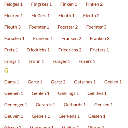
Feldges 1
Fingskes 1
Finken 1
Finken 2
Flecken 1
Fleßers 1
Fleuth 1
Fleuth 2
Fleuth 3
Foerster 1
Foerster 2
Foerster 3
Forselen 1
Franken 1
Franken 2
Franken 3
Fretz 1
Friedrichs 1
Friedrichs 2
Frieters 1
Frings 1
Frohn 1
Funger 1
Füsers 1
G
Gams 1
Gartz 1
Gartz 2
Gatsches 1
Geelen 1
Geenen 1
Gehlen 1
Gehlings 1
Gelißen 1
Genenger 1
Gerards 1
Gerhards 1
Geusen 1
Geuven 1
Giebels 1
Gierkens 1
Giesen 1
Giesen 2
Giesmann 1
Ginkes 1
Giskes 1