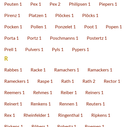
Peuten 1
Pex 1
Pex 2
Philipsen 1
Piepers 1
Pirenz 1
Platzen 1
Plöckes 1
Plöcks 1
Pocken 1
Pollen 1
Ponzelet 1
Poot 1
Popen 1
Porta 1
Portz 1
Poschmanns 1
Postertz 1
Prell 1
Pulvers 1
Pyls 1
Pypers 1
R
Rabbes 1
Racke 1
Ramachers 1
Ramackers 1
Rameckers 1
Raspe 1
Rath 1
Rath 2
Rector 1
Reemers 1
Rehmes 1
Reiber 1
Reiners 1
Reinert 1
Renkens 1
Rennen 1
Reuters 1
Rex 1
Rheinfelder 1
Ringenthal 1
Ripkens 1
Rixkens 1
Röbers 1
Robertz 1
Roemen 1