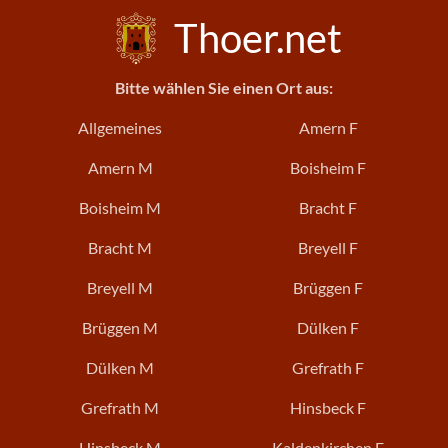
Thoer.net
Bitte wählen Sie einen Ort aus:
Allgemeines
Amern F
Amern M
Boisheim F
Boisheim M
Bracht F
Bracht M
Breyell F
Breyell M
Brüggen F
Brüggen M
Dülken F
Dülken M
Grefrath F
Grefrath M
Hinsbeck F
Hinsbeck M
Kaldenkirchen F