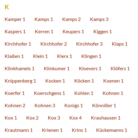
K
Kamper 1
Kamps 1
Kamps 2
Kamps 3
Kaspers 1
Kerren 1
Keupers 1
Kiggen 1
Kirchhofer 1
Kirchhofer 2
Kirchhofer 3
Klaps 1
Klaßen 1
Klein 1
Klerx 1
Klingen 1
Klinkhamels 1
Klinkumer 1
Kloevers 1
Klöfers 1
Knippenberg 1
Kocken 1
Köcken 1
Koenen 1
Koerfer 1
Koerschgens 1
Kohlen 1
Kohnen 1
Kohnen 2
Kohnen 3
Konigs 1
Könnißer 1
Kox 1
Kox 2
Kox 3
Kox 4
Krauhausen 1
Krautmann 1
Krienen 1
Krins 1
Kückemanns 1