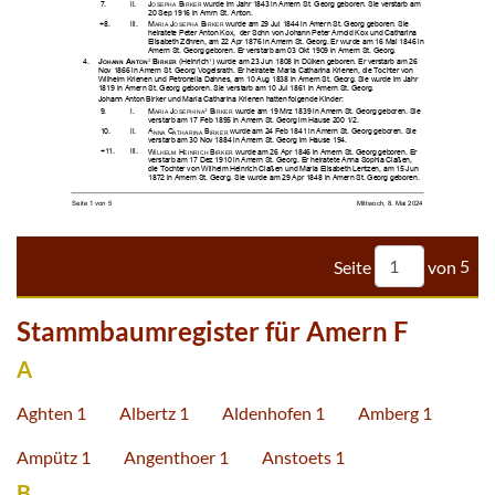


































































Seite
von
5
Stammbaumregister für Amern F
A
Aghten 1
Albertz 1
Aldenhofen 1
Amberg 1
Ampütz 1
Angenthoer 1
Anstoets 1
B