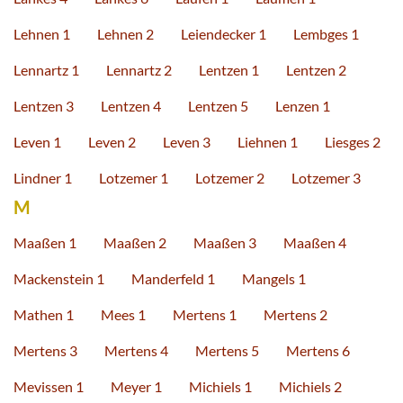
Lehnen 1
Lehnen 2
Leiendecker 1
Lembges 1
Lennartz 1
Lennartz 2
Lentzen 1
Lentzen 2
Lentzen 3
Lentzen 4
Lentzen 5
Lenzen 1
Leven 1
Leven 2
Leven 3
Liehnen 1
Liesges 2
Lindner 1
Lotzemer 1
Lotzemer 2
Lotzemer 3
M
Maaßen 1
Maaßen 2
Maaßen 3
Maaßen 4
Mackenstein 1
Manderfeld 1
Mangels 1
Mathen 1
Mees 1
Mertens 1
Mertens 2
Mertens 3
Mertens 4
Mertens 5
Mertens 6
Mevissen 1
Meyer 1
Michiels 1
Michiels 2