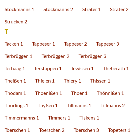
Stockmanns 1
Stockmanns 2
Strater 1
Strater 2
Strucken 2
T
Tacken 1
Tappeser 1
Tappeser 2
Tappeser 3
Terbrüggen 1
Terbrüggen 2
Terbrüggen 3
Terhaag 1
Terstappen 1
Tewissen 1
Theberath 1
Theißen 1
Thielen 1
Thiery 1
Thissen 1
Thodam 1
Thoenißen 1
Thoer 1
Thönnißen 1
Thürlings 1
Thyßen 1
Tillmanns 1
Tillmanns 2
Timmermanns 1
Timmers 1
Tiskens 1
Toerschen 1
Toerschen 2
Toerschen 3
Topeters 1