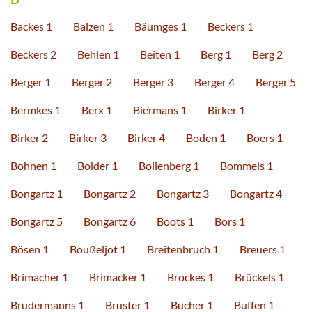
Backes 1
Balzen 1
Bäumges 1
Beckers 1
Beckers 2
Behlen 1
Beiten 1
Berg 1
Berg 2
Berger 1
Berger 2
Berger 3
Berger 4
Berger 5
Bermkes 1
Berx 1
Biermans 1
Birker 1
Birker 2
Birker 3
Birker 4
Boden 1
Boers 1
Bohnen 1
Bolder 1
Bollenberg 1
Bommels 1
Bongartz 1
Bongartz 2
Bongartz 3
Bongartz 4
Bongartz 5
Bongartz 6
Boots 1
Bors 1
Bösen 1
Boußeljot 1
Breitenbruch 1
Breuers 1
Brimacher 1
Brimacker 1
Brockes 1
Brückels 1
Brudermanns 1
Bruster 1
Bucher 1
Buffen 1