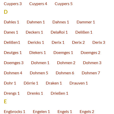
Cuypers 3
Cuypers 4
Cuypers 5
D
Dahles 1
Dahmen 1
Dahnes 1
Dammer 1
Danes 1
Deckers 1
DelaRoi 1
Delißen 1
Delißen1
Dericks 1
Derix 1
Derix 2
Derix 3
Deutges 1
Diekers 1
Doemges 1
Doemges 2
Doemges 3
Dohmen 1
Dohmen 2
Dohmen 3
Dohmen 4
Dohmen 5
Dohmen 6
Dohmen 7
Dohr 1
Dörrie 1
Draken 1
Drauven 1
Drengs 1
Drenks 1
Drießen 1
E
Engbrocks 1
Engelen 1
Engels 1
Engels 2