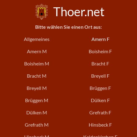
Thoer.net
Bitte wählen Sie einen Ort aus:
Allgemeines
Amern F
Amern M
Boisheim F
Boisheim M
Bracht F
Bracht M
Breyell F
Breyell M
Brüggen F
Brüggen M
Dülken F
Dülken M
Grefrath F
Grefrath M
Hinsbeck F
Hinsbeck M
Kaldenkirchen F