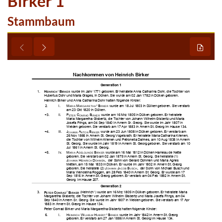
Birker 1
Stammbaum






































































































