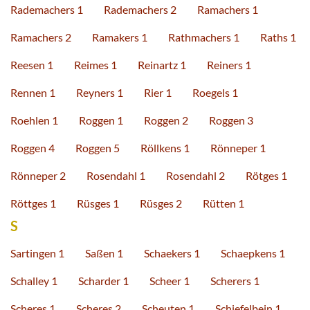
Rademachers 1
Rademachers 2
Ramachers 1
Ramachers 2
Ramakers 1
Rathmachers 1
Raths 1
Reesen 1
Reimes 1
Reinartz 1
Reiners 1
Rennen 1
Reyners 1
Rier 1
Roegels 1
Roehlen 1
Roggen 1
Roggen 2
Roggen 3
Roggen 4
Roggen 5
Röllkens 1
Rönneper 1
Rönneper 2
Rosendahl 1
Rosendahl 2
Rötges 1
Röttges 1
Rüsges 1
Rüsges 2
Rütten 1
S
Sartingen 1
Saßen 1
Schaekers 1
Schaepkens 1
Schalley 1
Scharder 1
Scheer 1
Scherers 1
Scheres 1
Scheres 2
Scheuten 1
Schiefelbein 1