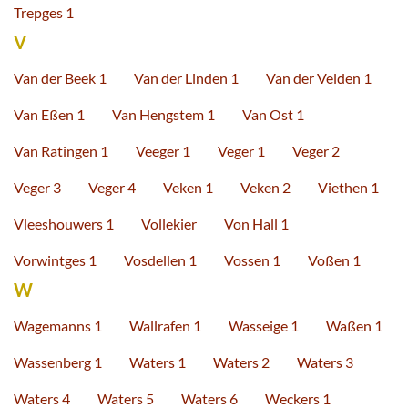
Trepges 1
V
Van der Beek 1
Van der Linden 1
Van der Velden 1
Van Eßen 1
Van Hengstem 1
Van Ost 1
Van Ratingen 1
Veeger 1
Veger 1
Veger 2
Veger 3
Veger 4
Veken 1
Veken 2
Viethen 1
Vleeshouwers 1
Vollekier
Von Hall 1
Vorwintges 1
Vosdellen 1
Vossen 1
Voßen 1
W
Wagemanns 1
Wallrafen 1
Wasseige 1
Waßen 1
Wassenberg 1
Waters 1
Waters 2
Waters 3
Waters 4
Waters 5
Waters 6
Weckers 1