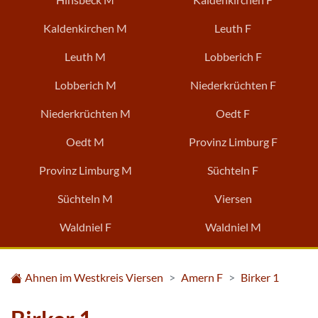
Kaldenkirchen M
Leuth F
Leuth M
Lobberich F
Lobberich M
Niederkrüchten F
Niederkrüchten M
Oedt F
Oedt M
Provinz Limburg F
Provinz Limburg M
Süchteln F
Süchteln M
Viersen
Waldniel F
Waldniel M
Ahnen im Westkreis Viersen
Amern F
Birker 1