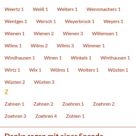
Weertz 1
Weiß 1
Welters 1
Wennmachers 1
Wentges 1
Wersch 1
Weyerbrock 1
Weyers 1
Wienen 1
Wienen 2
Wienen 3
Willemsen 1
Wilms 1
Wilms 2
Wilms 3
Wimmer 1
Windhausen 1
Winen 1
Winkels 1
Winthausen 1
Wirtz 1
Wix 1
Wölms 1
Wolters 1
Wüsten 1
Wüsten 2
Wüsten 3
Z
Zahnen 1
Zahnen 2
Zoehren 1
Zoehren 2
Zoehren 3
Zoehren 4
Zohlen 1