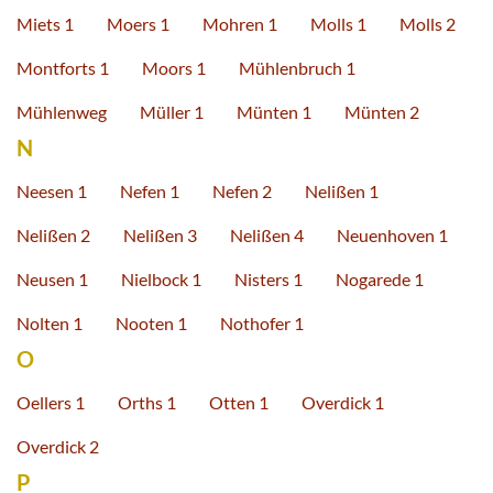
Miets 1
Moers 1
Mohren 1
Molls 1
Molls 2
Montforts 1
Moors 1
Mühlenbruch 1
Mühlenweg
Müller 1
Münten 1
Münten 2
N
Neesen 1
Nefen 1
Nefen 2
Nelißen 1
Nelißen 2
Nelißen 3
Nelißen 4
Neuenhoven 1
Neusen 1
Nielbock 1
Nisters 1
Nogarede 1
Nolten 1
Nooten 1
Nothofer 1
O
Oellers 1
Orths 1
Otten 1
Overdick 1
Overdick 2
P