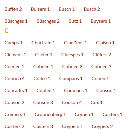
Buffen 2
Buisers 1
Busch 1
Busch 2
Büschges 1
Büschges 2
Butz 1
Buysers 1
C
Camps 1
Chartrain 1
Claeßens 1
Claßen 1
Clemens 1
Cliefer 1
Cloesges 1
Clöfers 2
Coenen 1
Cohnen 1
Cohnen 2
Cohnen 3
Cohnen 4
Colleè 1
Compans 1
Conen 1
Conradts 1
Coolen 1
Coumans 1
Couson 1
Couson 2
Couson 3
Couson 4
Cox 1
Cremers 1
Croonenberg 1
Crynen 1
Cüsters 1
Cüsters 2
Cüsters 3
Cuypers 1
Cuypers 2