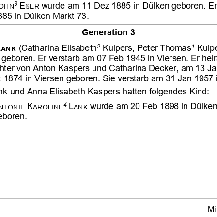



















