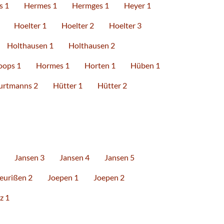
s 1
Hermes 1
Hermges 1
Heyer 1
Hoelter 1
Hoelter 2
Hoelter 3
Holthausen 1
Holthausen 2
oops 1
Hormes 1
Horten 1
Hüben 1
urtmanns 2
Hütter 1
Hütter 2
Jansen 3
Jansen 4
Jansen 5
eurißen 2
Joepen 1
Joepen 2
z 1