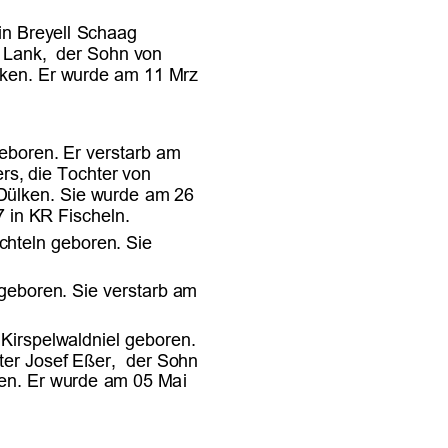











