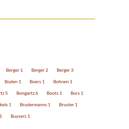
Berger 1
Berger 2
Berger 3
Boden 1
Boers 1
Bohnen 1
tz 5
Bongartz 6
Boots 1
Bors 1
kels 1
Brudermanns 1
Bruster 1
1
Buysers 1