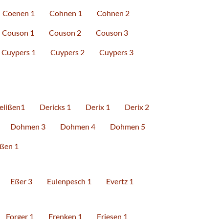
Coenen 1
Cohnen 1
Cohnen 2
Couson 1
Couson 2
Couson 3
Cuypers 1
Cuypers 2
Cuypers 3
elißen1
Dericks 1
Derix 1
Derix 2
Dohmen 3
Dohmen 4
Dohmen 5
ßen 1
Eßer 3
Eulenpesch 1
Evertz 1
Forger 1
Frenken 1
Friesen 1