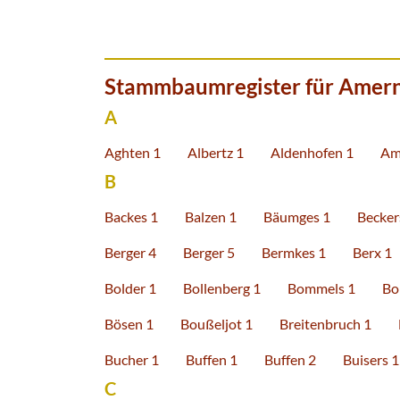
Stammbaumregister für Amern
A
Aghten 1
Albertz 1
Aldenhofen 1
Am
B
Backes 1
Balzen 1
Bäumges 1
Becker
Berger 4
Berger 5
Bermkes 1
Berx 1
Bolder 1
Bollenberg 1
Bommels 1
Bo
Bösen 1
Boußeljot 1
Breitenbruch 1
Bucher 1
Buffen 1
Buffen 2
Buisers 1
C