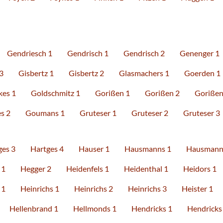
Gendriesch 1
Gendrisch 1
Gendrisch 2
Genenger 1
3
Gisbertz 1
Gisbertz 2
Glasmachers 1
Goerden 1
kes 1
Goldschmitz 1
Gorißen 1
Gorißen 2
Gorißen
s 2
Goumans 1
Gruteser 1
Gruteser 2
Gruteser 3
ges 3
Hartges 4
Hauser 1
Hausmanns 1
Hausmann
 1
Hegger 2
Heidenfels 1
Heidenthal 1
Heidors 1
 1
Heinrichs 1
Heinrichs 2
Heinrichs 3
Heister 1
Hellenbrand 1
Hellmonds 1
Hendricks 1
Hendricks