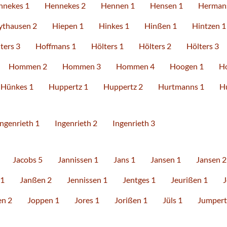
nnekes 1
Hennekes 2
Hennen 1
Hensen 1
Herman
ythausen 2
Hiepen 1
Hinkes 1
Hinßen 1
Hintzen 1
ters 3
Hoffmans 1
Hölters 1
Hölters 2
Hölters 3
Hommen 2
Hommen 3
Hommen 4
Hoogen 1
H
Hünkes 1
Huppertz 1
Huppertz 2
Hurtmanns 1
H
Ingenrieth 1
Ingenrieth 2
Ingenrieth 3
Jacobs 5
Jannissen 1
Jans 1
Jansen 1
Jansen 2
 1
Janßen 2
Jennissen 1
Jentges 1
Jeurißen 1
J
en 2
Joppen 1
Jores 1
Jorißen 1
Jüls 1
Jumpert