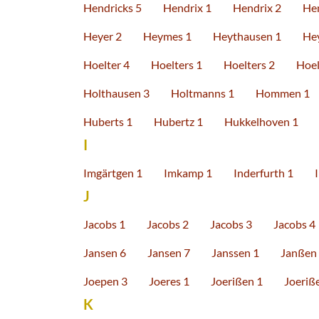
Hendricks 5
Hendrix 1
Hendrix 2
He
Heyer 2
Heymes 1
Heythausen 1
He
Hoelter 4
Hoelters 1
Hoelters 2
Hoel
Holthausen 3
Holtmanns 1
Hommen 1
Huberts 1
Hubertz 1
Hukkelhoven 1
I
Imgärtgen 1
Imkamp 1
Inderfurth 1
J
Jacobs 1
Jacobs 2
Jacobs 3
Jacobs 4
Jansen 6
Jansen 7
Janssen 1
Janßen
Joepen 3
Joeres 1
Joerißen 1
Joeriß
K