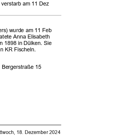






