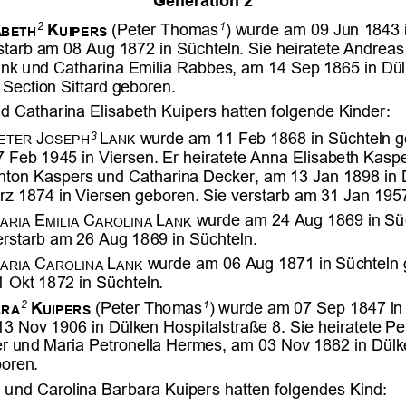








































