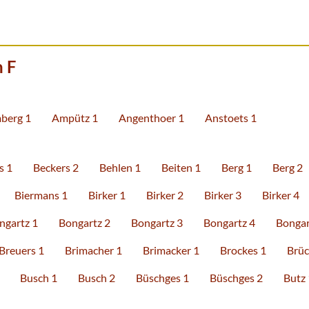
 F
berg 1
Ampütz 1
Angenthoer 1
Anstoets 1
s 1
Beckers 2
Behlen 1
Beiten 1
Berg 1
Berg 2
Biermans 1
Birker 1
Birker 2
Birker 3
Birker 4
ngartz 1
Bongartz 2
Bongartz 3
Bongartz 4
Bongar
Breuers 1
Brimacher 1
Brimacker 1
Brockes 1
Brüc
Busch 1
Busch 2
Büschges 1
Büschges 2
Butz 