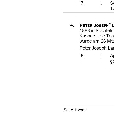










