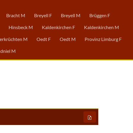
Bracht M
Breyell F
Breyell M
Brüggen F
Hinsbeck M
Kaldenkirchen F
Kaldenkirchen M
erkrüchten M
Oedt F
Oedt M
Provinz Limburg F
dniel M