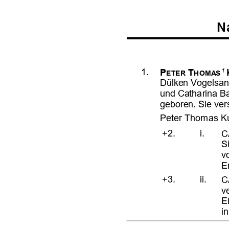









