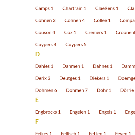
Camps 1
Chartrain 1
Claeßens 1
Cla
Cohnen 3
Cohnen 4
Colleè 1
Compa
Couson 4
Cox 1
Cremers 1
Croonenb
Cuypers 4
Cuypers 5
D
Dahles 1
Dahmen 1
Dahnes 1
Damme
Derix 3
Deutges 1
Diekers 1
Doemge
Dohmen 6
Dohmen 7
Dohr 1
Dörrie
E
Engbrocks 1
Engelen 1
Engels 1
Enge
F
Feikes 1
Fellisch 1
Fetten 1
Feyen 1