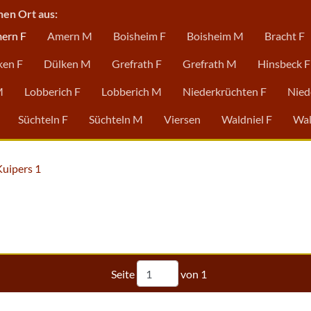
nen Ort aus:
ern F
Amern M
Boisheim F
Boisheim M
Bracht F
ken F
Dülken M
Grefrath F
Grefrath M
Hinsbeck F
M
Lobberich F
Lobberich M
Niederkrüchten F
Nied
Süchteln F
Süchteln M
Viersen
Waldniel F
Wal
Kuipers 1
Seite
von
1