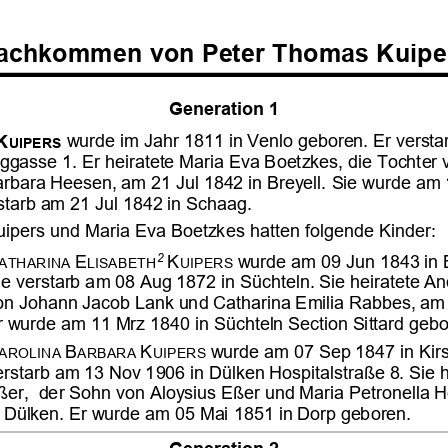
















