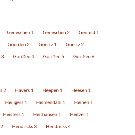
Geneschen 1
Geneschen 2
Genfeld 1
Goerden 2
Goertz 1
Goertz 2
 3
Gorißen 4
Gorißen 5
Gorißen 6
s 2
Havers 1
Heepen 1
Heesen 1
Heiligers 1
Heimendahl 1
Heinen 1
Heisters 1
Heithausen 1
Heitzer 1
 2
Hendricks 3
Hendricks 4