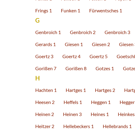
Frings 1
Funken 1
Fürwentsches 1
G
Genbroich 1
Genbroich 2
Genbroich 3
Gerards 1
Giesen 1
Giesen 2
Giesen 
Goertz 3
Goertz 4
Goertz 5
Goetsch
Gorißen 7
Gorißen 8
Gotzes 1
Gotze
H
Hachten 1
Hartges 1
Hartges 2
Hart
Heesen 2
Heffels 1
Heggen 1
Hegger
Heinen 2
Heinen 3
Heines 1
Heinkes
Heitzer 2
Hellebeckers 1
Hellebrands 1