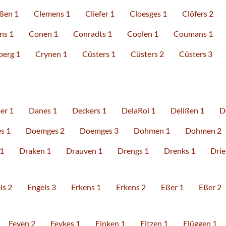
ßen 1
Clemens 1
Cliefer 1
Cloesges 1
Clöfers 2
ns 1
Conen 1
Conradts 1
Coolen 1
Coumans 1
erg 1
Crynen 1
Cüsters 1
Cüsters 2
Cüsters 3
r 1
Danes 1
Deckers 1
DelaRoi 1
Delißen 1
D
s 1
Doemges 2
Doemges 3
Dohmen 1
Dohmen 2
 1
Draken 1
Drauven 1
Drengs 1
Drenks 1
Drie
ls 2
Engels 3
Erkens 1
Erkens 2
Eßer 1
Eßer 2
Feyen 2
Feykes 1
Finken 1
Fitzen 1
Flüggen 1