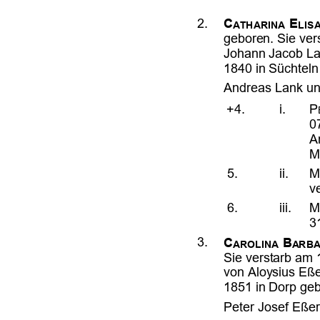











