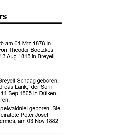










