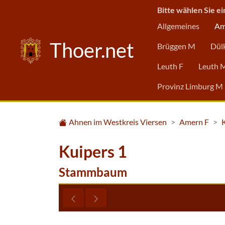
Bitte wählen Sie ei
Allgemeines
Am
Thoer.net
Brüggen M
Dül
Leuth F
Leuth 
Provinz Limburg M
Ahnen im Westkreis Viersen
Amern F
Kuipers 1
Stammbaum