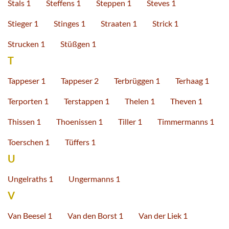
Stals 1
Steffens 1
Steppen 1
Steves 1
Stieger 1
Stinges 1
Straaten 1
Strick 1
Strucken 1
Stüßgen 1
T
Tappeser 1
Tappeser 2
Terbrüggen 1
Terhaag 1
Terporten 1
Terstappen 1
Thelen 1
Theven 1
Thissen 1
Thoenissen 1
Tiller 1
Timmermanns 1
Toerschen 1
Tüffers 1
U
Ungelraths 1
Ungermanns 1
V
Van Beesel 1
Van den Borst 1
Van der Liek 1