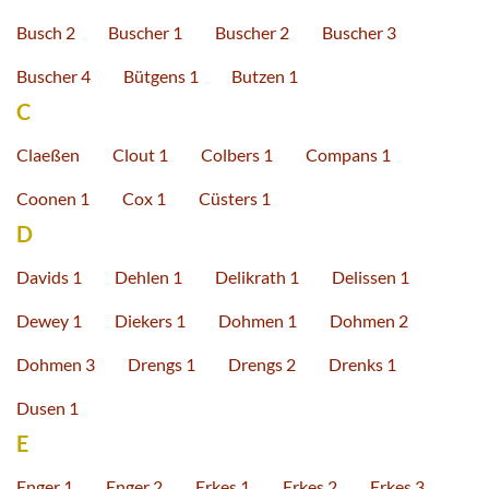
Busch 2
Buscher 1
Buscher 2
Buscher 3
Buscher 4
Bütgens 1
Butzen 1
C
Claeßen
Clout 1
Colbers 1
Compans 1
Coonen 1
Cox 1
Cüsters 1
D
Davids 1
Dehlen 1
Delikrath 1
Delissen 1
Dewey 1
Diekers 1
Dohmen 1
Dohmen 2
Dohmen 3
Drengs 1
Drengs 2
Drenks 1
Dusen 1
E
Enger 1
Enger 2
Erkes 1
Erkes 2
Erkes 3