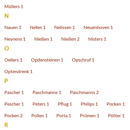
Müllers 1
N
Nauen 1
Nefen 1
Nelissen 1
Neuenhoven 1
Neynens 1
Nießen 1
Nießen 2
Nisters 1
O
Oellers 1
Opdensteinen 1
Opschruf 1
Optendrenk 1
P
Pascher 1
Paschmanns 1
Paschmanns 2
Pescher 1
Peters 1
Pflug 1
Philips 1
Pocken 1
Pocken 2
Pollen 1
Porta 1
Prümen 1
Pütter 1
R