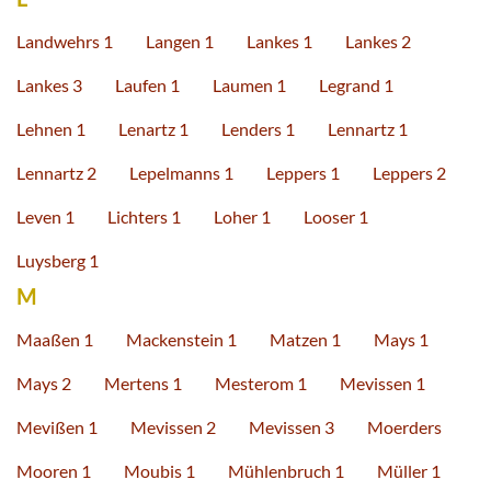
Landwehrs 1
Langen 1
Lankes 1
Lankes 2
Lankes 3
Laufen 1
Laumen 1
Legrand 1
Lehnen 1
Lenartz 1
Lenders 1
Lennartz 1
Lennartz 2
Lepelmanns 1
Leppers 1
Leppers 2
Leven 1
Lichters 1
Loher 1
Looser 1
Luysberg 1
M
Maaßen 1
Mackenstein 1
Matzen 1
Mays 1
Mays 2
Mertens 1
Mesterom 1
Mevissen 1
Mevißen 1
Mevissen 2
Mevissen 3
Moerders
Mooren 1
Moubis 1
Mühlenbruch 1
Müller 1