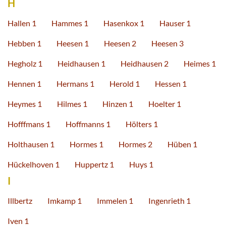
H
Hallen 1
Hammes 1
Hasenkox 1
Hauser 1
Hebben 1
Heesen 1
Heesen 2
Heesen 3
Hegholz 1
Heidhausen 1
Heidhausen 2
Heimes 1
Hennen 1
Hermans 1
Herold 1
Hessen 1
Heymes 1
Hilmes 1
Hinzen 1
Hoelter 1
Hofffmans 1
Hoffmanns 1
Hölters 1
Holthausen 1
Hormes 1
Hormes 2
Hüben 1
Hückelhoven 1
Huppertz 1
Huys 1
I
Illbertz
Imkamp 1
Immelen 1
Ingenrieth 1
Iven 1