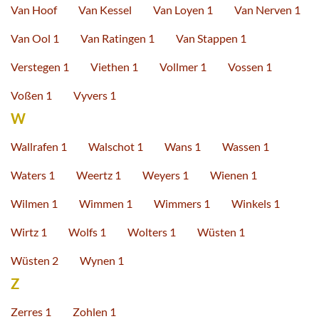
Van Hoof
Van Kessel
Van Loyen 1
Van Nerven 1
Van Ool 1
Van Ratingen 1
Van Stappen 1
Verstegen 1
Viethen 1
Vollmer 1
Vossen 1
Voßen 1
Vyvers 1
W
Wallrafen 1
Walschot 1
Wans 1
Wassen 1
Waters 1
Weertz 1
Weyers 1
Wienen 1
Wilmen 1
Wimmen 1
Wimmers 1
Winkels 1
Wirtz 1
Wolfs 1
Wolters 1
Wüsten 1
Wüsten 2
Wynen 1
Z
Zerres 1
Zohlen 1