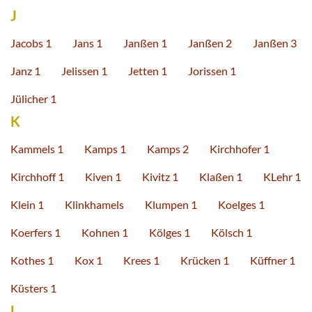
J
Jacobs 1
Jans 1
Janßen 1
Janßen 2
Janßen 3
Janz 1
Jelissen 1
Jetten 1
Jorissen 1
Jülicher 1
K
Kammels 1
Kamps 1
Kamps 2
Kirchhofer 1
Kirchhoff 1
Kiven 1
Kivitz 1
Klaßen 1
KLehr 1
Klein 1
Klinkhamels
Klumpen 1
Koelges 1
Koerfers 1
Kohnen 1
Kölges 1
Kölsch 1
Kothes 1
Kox 1
Krees 1
Krücken 1
Küffner 1
Küsters 1
L