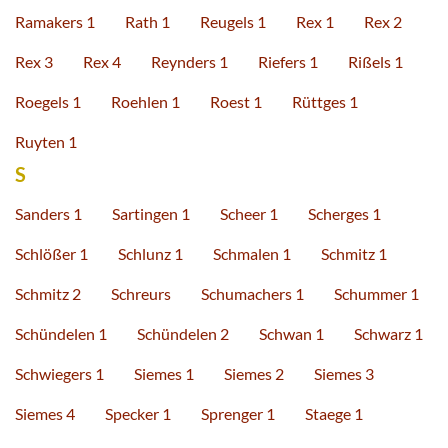
Ramakers 1
Rath 1
Reugels 1
Rex 1
Rex 2
Rex 3
Rex 4
Reynders 1
Riefers 1
Rißels 1
Roegels 1
Roehlen 1
Roest 1
Rüttges 1
Ruyten 1
S
Sanders 1
Sartingen 1
Scheer 1
Scherges 1
Schlößer 1
Schlunz 1
Schmalen 1
Schmitz 1
Schmitz 2
Schreurs
Schumachers 1
Schummer 1
Schündelen 1
Schündelen 2
Schwan 1
Schwarz 1
Schwiegers 1
Siemes 1
Siemes 2
Siemes 3
Siemes 4
Specker 1
Sprenger 1
Staege 1