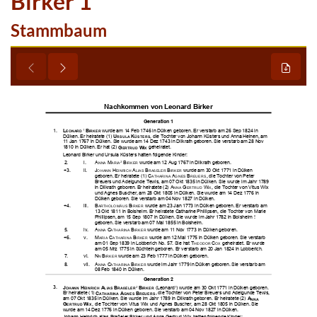
Birker 1
Stammbaum






















































































































































