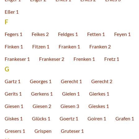
Eßer 1
F
Fegers 1
Feikes 2
Feldges 1
Fetten 1
Feyen 1
Finken 1
Fitzen 1
Franken 1
Franken 2
Frankeser 1
Frankeser 2
Frenken 1
Fretz 1
G
Gartz 1
Georges 1
Gerecht 1
Gerecht 2
Gerits 1
Gerkens 1
Gielen 1
Gierkes 1
Giesen 1
Giesen 2
Giesen 3
Gieskes 1
Giskes 1
Glücks 1
Goertz 1
Goiren 1
Grafen 1
Gresers 1
Grispen
Gruteser 1