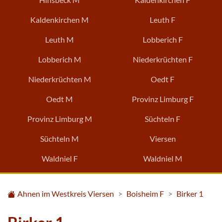
Kaldenkirchen M
Leuth F
Leuth M
Lobberich F
Lobberich M
Niederkrüchten F
Niederkrüchten M
Oedt F
Oedt M
Provinz Limburg F
Provinz Limburg M
Süchteln F
Süchteln M
Viersen
Waldniel F
Waldniel M
Ahnen im Westkreis Viersen
Boisheim F
Birker 1