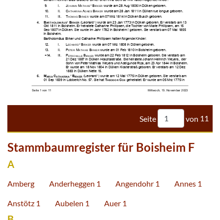





















































































Seite
von
11
Stammbaumregister für Boisheim F
A
Amberg
Anderheggen 1
Angendohr 1
Annes 1
Anstötz 1
Aubelen 1
Auer 1
B