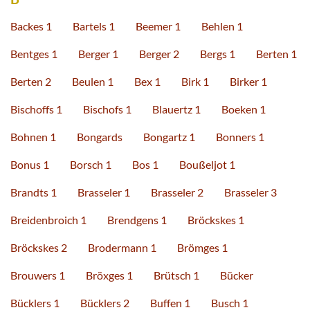
Backes 1
Bartels 1
Beemer 1
Behlen 1
Bentges 1
Berger 1
Berger 2
Bergs 1
Berten 1
Berten 2
Beulen 1
Bex 1
Birk 1
Birker 1
Bischoffs 1
Bischofs 1
Blauertz 1
Boeken 1
Bohnen 1
Bongards
Bongartz 1
Bonners 1
Bonus 1
Borsch 1
Bos 1
Boußeljot 1
Brandts 1
Brasseler 1
Brasseler 2
Brasseler 3
Breidenbroich 1
Brendgens 1
Bröckskes 1
Bröckskes 2
Brodermann 1
Brömges 1
Brouwers 1
Bröxges 1
Brütsch 1
Bücker
Bücklers 1
Bücklers 2
Buffen 1
Busch 1