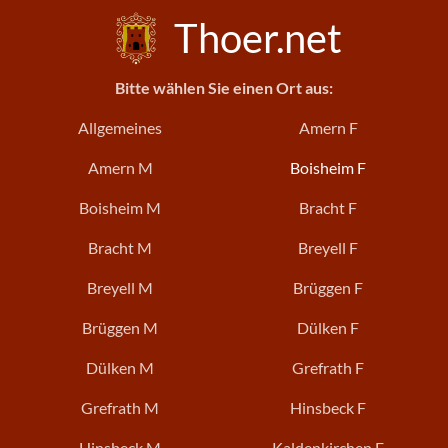
Thoer.net
Bitte wählen Sie einen Ort aus:
Allgemeines
Amern F
Amern M
Boisheim F
Boisheim M
Bracht F
Bracht M
Breyell F
Breyell M
Brüggen F
Brüggen M
Dülken F
Dülken M
Grefrath F
Grefrath M
Hinsbeck F
Hinsbeck M
Kaldenkirchen F