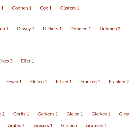
 1
Coonen 1
Cox 1
Cüsters 1
sen 1
Dewey 1
Diekers 1
Dohmen 1
Dohmen 2
Erkes 3
Eßer 1
Feyen 1
Finken 1
Fitzen 1
Franken 1
Franken 2
t 2
Gerits 1
Gerkens 1
Gielen 1
Gierkes 1
Gies
Grafen 1
Gresers 1
Grispen
Gruteser 1