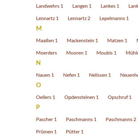
Landwehrs 1
Langen 1
Lankes 1
Lank
Lennartz 1
Lennartz 2
Lepelmanns 1
M
Maaßen 1
Mackenstein 1
Matzen 1
Moerders
Mooren 1
Moubis 1
Mühl
N
Nauen 1
Nefen 1
Nelissen 1
Neuenh
O
Oellers 1
Opdensteinen 1
Opschruf 1
P
Pascher 1
Paschmanns 1
Paschmanns 2
Prümen 1
Pütter 1