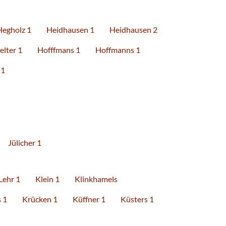
Hegholz 1
Heidhausen 1
Heidhausen 2
elter 1
Hofffmans 1
Hoffmanns 1
 1
Jülicher 1
Lehr 1
Klein 1
Klinkhamels
 1
Krücken 1
Küffner 1
Küsters 1