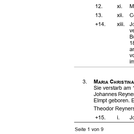













