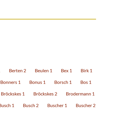
1
Berten 2
Beulen 1
Bex 1
Birk 1
Bonners 1
Bonus 1
Borsch 1
Bos 1
Bröckskes 1
Bröckskes 2
Brodermann 1
Busch 1
Busch 2
Buscher 1
Buscher 2