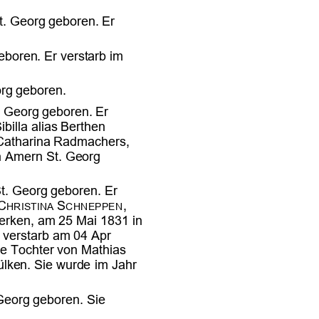

















