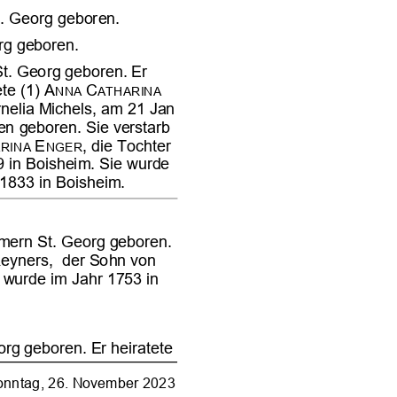





















