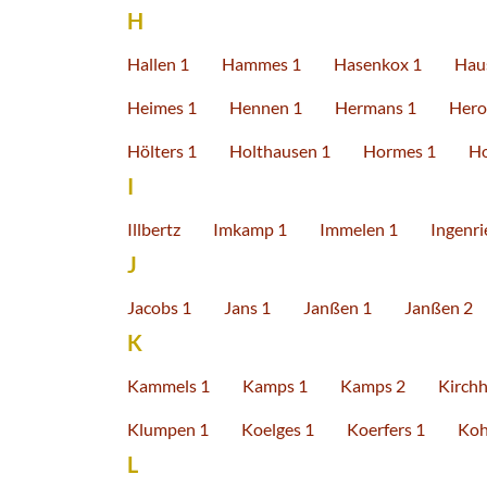
H
Hallen 1
Hammes 1
Hasenkox 1
Hau
Heimes 1
Hennen 1
Hermans 1
Hero
Hölters 1
Holthausen 1
Hormes 1
Ho
I
Illbertz
Imkamp 1
Immelen 1
Ingenri
J
Jacobs 1
Jans 1
Janßen 1
Janßen 2
K
Kammels 1
Kamps 1
Kamps 2
Kirchh
Klumpen 1
Koelges 1
Koerfers 1
Koh
L