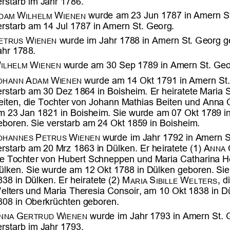











































