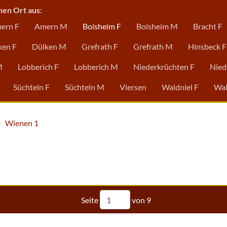
nen Ort aus:
ern F
Amern M
Boisheim F
Boisheim M
Bracht F
ken F
Dülken M
Grefrath F
Grefrath M
Hinsbeck F
M
Lobberich F
Lobberich M
Niederkrüchten F
Nied
Süchteln F
Süchteln M
Viersen
Waldniel F
Wal
Wienen 1
Seite
von
9