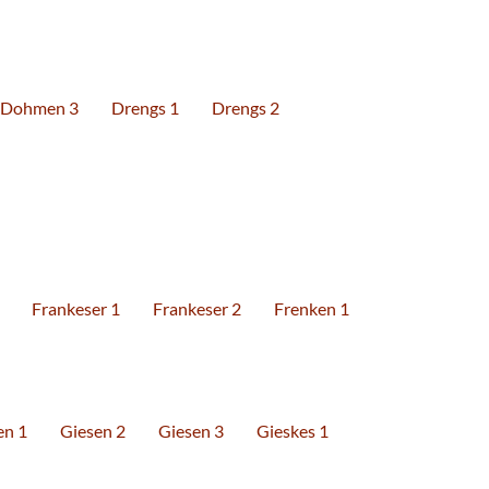
Dohmen 3
Drengs 1
Drengs 2
Frankeser 1
Frankeser 2
Frenken 1
en 1
Giesen 2
Giesen 3
Gieskes 1