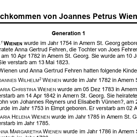





























