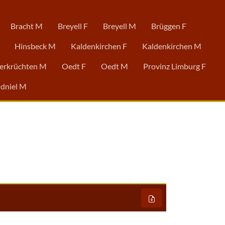
Bracht M
Breyell F
Breyell M
Brüggen F
Hinsbeck M
Kaldenkirchen F
Kaldenkirchen M
erkrüchten M
Oedt F
Oedt M
Provinz Limburg F
dniel M