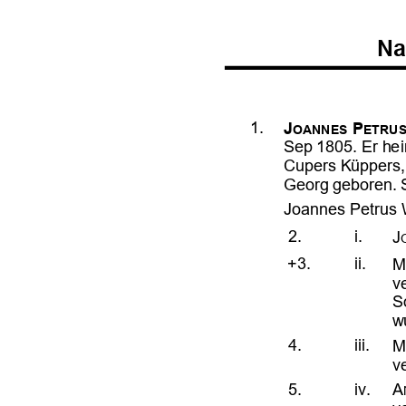










