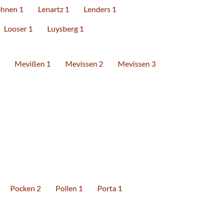
ehnen 1
Lenartz 1
Lenders 1
Looser 1
Luysberg 1
Mevißen 1
Mevissen 2
Mevissen 3
Pocken 2
Pollen 1
Porta 1