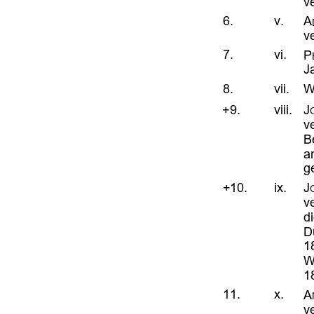










