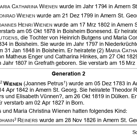

































