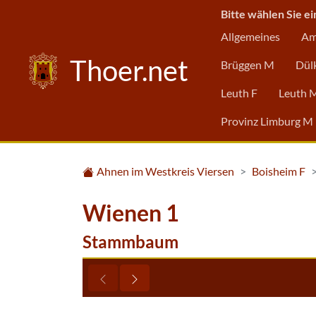
Bitte wählen Sie ei
Allgemeines
Am
Thoer.net
Brüggen M
Dül
Leuth F
Leuth 
Provinz Limburg M
Ahnen im Westkreis Viersen
Boisheim F
Wienen 1
Stammbaum