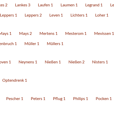
es 2
Lankes 3
Laufen 1
Laumen 1
Legrand 1
L
Leppers 1
Leppers 2
Leven 1
Lichters 1
Loher 1
Mays 1
Mays 2
Mertens 1
Mesterom 1
Mevissen 1
enbruch 1
Müller 1
Müllers 1
oven 1
Neynens 1
Nießen 1
Nießen 2
Nisters 1
Optendrenk 1
Pescher 1
Peters 1
Pflug 1
Philips 1
Pocken 1