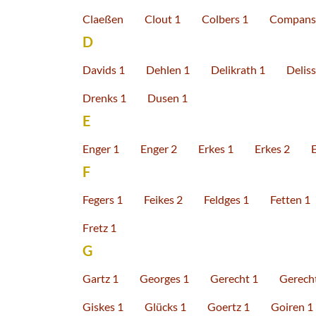
Claeßen
Clout 1
Colbers 1
Compans
D
Davids 1
Dehlen 1
Delikrath 1
Delis
Drenks 1
Dusen 1
E
Enger 1
Enger 2
Erkes 1
Erkes 2
F
Fegers 1
Feikes 2
Feldges 1
Fetten 1
Fretz 1
G
Gartz 1
Georges 1
Gerecht 1
Gerech
Giskes 1
Glücks 1
Goertz 1
Goiren 1