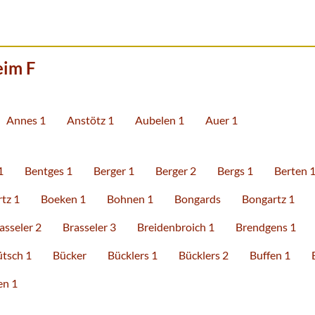
eim F
Annes 1
Anstötz 1
Aubelen 1
Auer 1
1
Bentges 1
Berger 1
Berger 2
Bergs 1
Berten 
tz 1
Boeken 1
Bohnen 1
Bongards
Bongartz 1
asseler 2
Brasseler 3
Breidenbroich 1
Brendgens 1
ütsch 1
Bücker
Bücklers 1
Bücklers 2
Buffen 1
en 1