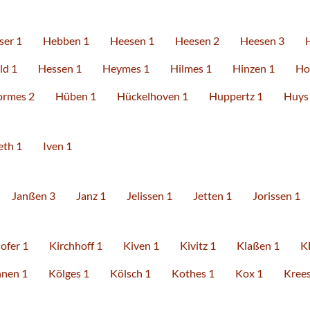
ser 1
Hebben 1
Heesen 1
Heesen 2
Heesen 3
ld 1
Hessen 1
Heymes 1
Hilmes 1
Hinzen 1
Ho
rmes 2
Hüben 1
Hückelhoven 1
Huppertz 1
Huys
eth 1
Iven 1
Janßen 3
Janz 1
Jelissen 1
Jetten 1
Jorissen 1
ofer 1
Kirchhoff 1
Kiven 1
Kivitz 1
Klaßen 1
K
nen 1
Kölges 1
Kölsch 1
Kothes 1
Kox 1
Krees