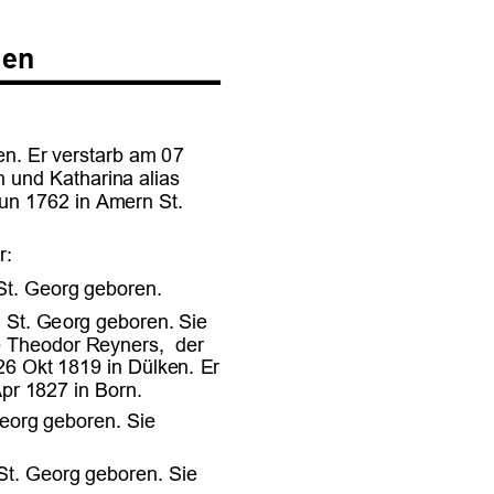











