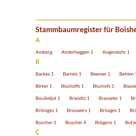
Stammbaumregister für Boish
A
Amberg
Anderheggen 1
Angendohr 1
B
Backes 1
Bartels 1
Beemer 1
Behlen 
Birker 1
Bischoffs 1
Bischofs 1
Blauer
Boußeljot 1
Brandts 1
Brasseler 1
Br
Brömges 1
Brouwers 1
Bröxges 1
Br
Buscher 3
Buscher 4
Bütgens 1
Butz
C