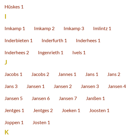
Hüskes 1
I
Imkamp 1
Imkamp 2
Imkamp 3
Imlintz 1
Inderbieten 1
Inderfurth 1
Inderhees 1
Inderhees 2
Ingenrieth 1
Ivels 1
J
Jacobs 1
Jacobs 2
Jannes 1
Jans 1
Jans 2
Jans 3
Jansen 1
Jansen 2
Jansen 3
Jansen 4
Jansen 5
Jansen 6
Jansen 7
Janßen 1
Jentges 1
Jentges 2
Joeken 1
Joosten 1
Joppen 1
Josten 1
K