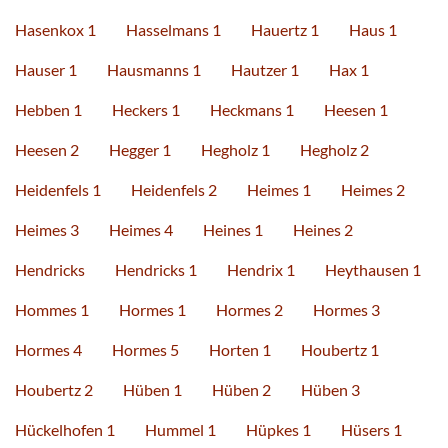
Hasenkox 1
Hasselmans 1
Hauertz 1
Haus 1
Hauser 1
Hausmanns 1
Hautzer 1
Hax 1
Hebben 1
Heckers 1
Heckmans 1
Heesen 1
Heesen 2
Hegger 1
Hegholz 1
Hegholz 2
Heidenfels 1
Heidenfels 2
Heimes 1
Heimes 2
Heimes 3
Heimes 4
Heines 1
Heines 2
Hendricks
Hendricks 1
Hendrix 1
Heythausen 1
Hommes 1
Hormes 1
Hormes 2
Hormes 3
Hormes 4
Hormes 5
Horten 1
Houbertz 1
Houbertz 2
Hüben 1
Hüben 2
Hüben 3
Hückelhofen 1
Hummel 1
Hüpkes 1
Hüsers 1