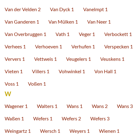
Van der Velden 2
Van Dyck 1
Vanelmpt 1
Van Ganderen 1
Van Mülken 1
Van Neer 1
Van Overbruggen 1
Vath 1
Veger 1
Verbockett 1
Verhees 1
Verhoeven 1
Verhufen 1
Verspecken 1
Ververs 1
Vettweis 1
Veugelers 1
Veuskens 1
Vieten 1
Villers 1
Vohwinkel 1
Von Hall 1
Voss 1
Voßen 1
W
Wagener 1
Walters 1
Wans 1
Wans 2
Wans 3
Waßen 1
Wefers 1
Wefers 2
Wefers 3
Weingartz 1
Wersch 1
Weyers 1
Wienen 1