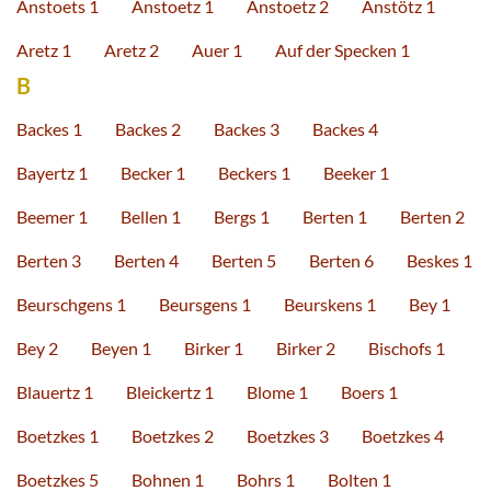
Anstoets 1
Anstoetz 1
Anstoetz 2
Anstötz 1
Aretz 1
Aretz 2
Auer 1
Auf der Specken 1
B
Backes 1
Backes 2
Backes 3
Backes 4
Bayertz 1
Becker 1
Beckers 1
Beeker 1
Beemer 1
Bellen 1
Bergs 1
Berten 1
Berten 2
Berten 3
Berten 4
Berten 5
Berten 6
Beskes 1
Beurschgens 1
Beursgens 1
Beurskens 1
Bey 1
Bey 2
Beyen 1
Birker 1
Birker 2
Bischofs 1
Blauertz 1
Bleickertz 1
Blome 1
Boers 1
Boetzkes 1
Boetzkes 2
Boetzkes 3
Boetzkes 4
Boetzkes 5
Bohnen 1
Bohrs 1
Bolten 1