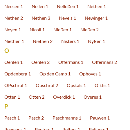
Neesen 1
Nellen 1
Nelleßen 1
Nethen 1
Nethen 2
Nethen 3
Nevels 1
Newinger 1
Neyen 1
Nicoll 1
Nießen 1
Nießen 2
Niethen 1
Niethen 2
Nisters 1
Nyßen 1
O
Oehlen 1
Oehlen 2
Offermans 1
Offermans 2
Opdenberg 1
Op den Camp 1
Ophoves 1
OPschruf 1
Opschruf 2
Opstals 1
Orths 1
Otten 1
Otten 2
Overdick 1
Overes 1
P
Pasch 1
Pasch 2
Paschmanns 1
Pauwen 1
Peemans 1
Peeters 1
Pelters 1
Peltzers 1