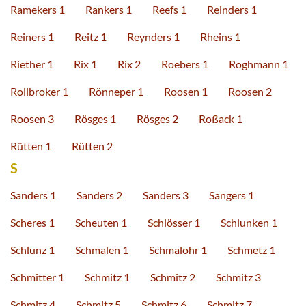
Ramekers 1
Rankers 1
Reefs 1
Reinders 1
Reiners 1
Reitz 1
Reynders 1
Rheins 1
Riether 1
Rix 1
Rix 2
Roebers 1
Roghmann 1
Rollbroker 1
Rönneper 1
Roosen 1
Roosen 2
Roosen 3
Rösges 1
Rösges 2
Roßack 1
Rütten 1
Rütten 2
S
Sanders 1
Sanders 2
Sanders 3
Sangers 1
Scheres 1
Scheuten 1
Schlösser 1
Schlunken 1
Schlunz 1
Schmalen 1
Schmalohr 1
Schmetz 1
Schmitter 1
Schmitz 1
Schmitz 2
Schmitz 3
Schmitz 4
Schmitz 5
Schmitz 6
Schmitz 7