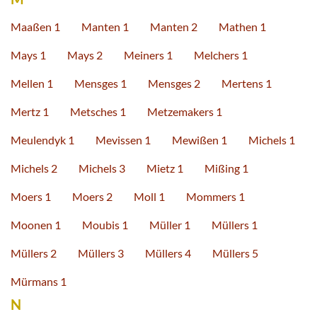
Maaßen 1
Manten 1
Manten 2
Mathen 1
Mays 1
Mays 2
Meiners 1
Melchers 1
Mellen 1
Mensges 1
Mensges 2
Mertens 1
Mertz 1
Metsches 1
Metzemakers 1
Meulendyk 1
Mevissen 1
Mewißen 1
Michels 1
Michels 2
Michels 3
Mietz 1
Mißing 1
Moers 1
Moers 2
Moll 1
Mommers 1
Moonen 1
Moubis 1
Müller 1
Müllers 1
Müllers 2
Müllers 3
Müllers 4
Müllers 5
Mürmans 1
N