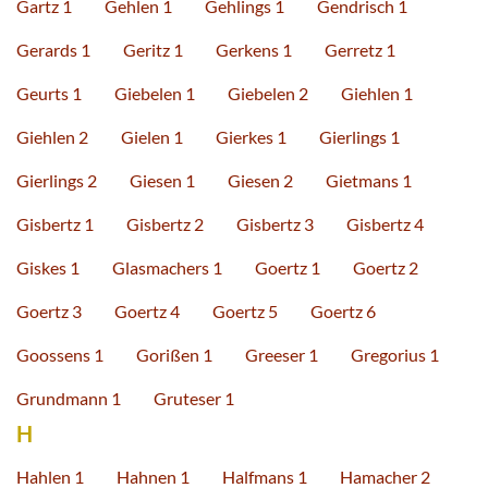
Gartz 1
Gehlen 1
Gehlings 1
Gendrisch 1
Gerards 1
Geritz 1
Gerkens 1
Gerretz 1
Geurts 1
Giebelen 1
Giebelen 2
Giehlen 1
Giehlen 2
Gielen 1
Gierkes 1
Gierlings 1
Gierlings 2
Giesen 1
Giesen 2
Gietmans 1
Gisbertz 1
Gisbertz 2
Gisbertz 3
Gisbertz 4
Giskes 1
Glasmachers 1
Goertz 1
Goertz 2
Goertz 3
Goertz 4
Goertz 5
Goertz 6
Goossens 1
Gorißen 1
Greeser 1
Gregorius 1
Grundmann 1
Gruteser 1
H
Hahlen 1
Hahnen 1
Halfmans 1
Hamacher 2