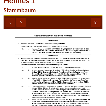
Heimes 1
Stammbaum













































































































