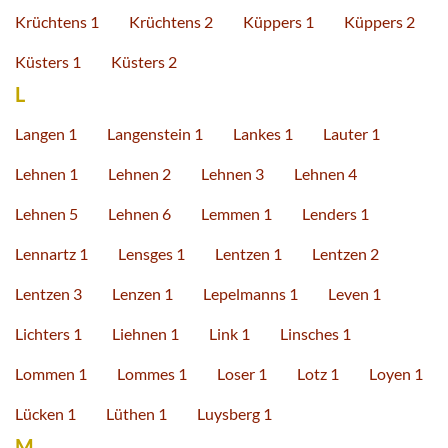
Krüchtens 1
Krüchtens 2
Küppers 1
Küppers 2
Küsters 1
Küsters 2
L
Langen 1
Langenstein 1
Lankes 1
Lauter 1
Lehnen 1
Lehnen 2
Lehnen 3
Lehnen 4
Lehnen 5
Lehnen 6
Lemmen 1
Lenders 1
Lennartz 1
Lensges 1
Lentzen 1
Lentzen 2
Lentzen 3
Lenzen 1
Lepelmanns 1
Leven 1
Lichters 1
Liehnen 1
Link 1
Linsches 1
Lommen 1
Lommes 1
Loser 1
Lotz 1
Loyen 1
Lücken 1
Lüthen 1
Luysberg 1
M