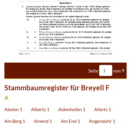





































































Seite
von
9
Stammbaumregister für Breyell F
A
Abelen 1
Albertz 1
Aldenhofen 1
Allertz 1
Am Berg 1
Amend 1
Am End 1
Angendohr 1