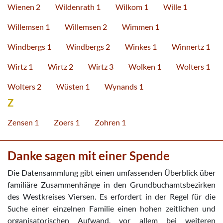
Wienen 2
Wildenrath 1
Wilkom 1
Wille 1
Willemsen 1
Willemsen 2
Wimmen 1
Windbergs 1
Windbergs 2
Winkes 1
Winnertz 1
Wirtz 1
Wirtz 2
Wirtz 3
Wolken 1
Wolters 1
Wolters 2
Wüsten 1
Wynands 1
Z
Zensen 1
Zoers 1
Zohren 1
Danke sagen mit einer Spende
Die Datensammlung gibt einen umfassenden Überblick über
familiäre Zusammenhänge in den Grundbuchamtsbezirken
des Westkreises Viersen. Es erfordert in der Regel für die
Suche einer einzelnen Familie einen hohen zeitlichen und
organisatorischen Aufwand, vor allem bei weiteren