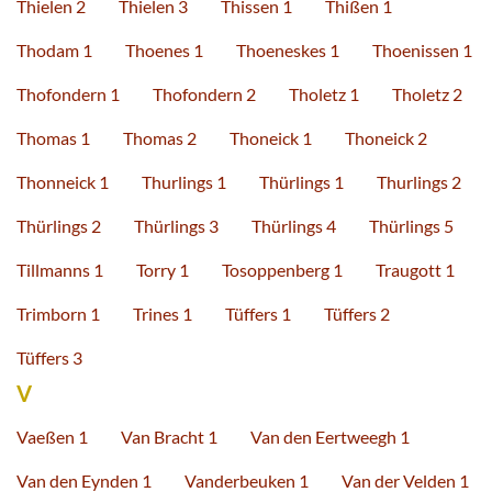
Thielen 2
Thielen 3
Thissen 1
Thißen 1
Thodam 1
Thoenes 1
Thoeneskes 1
Thoenissen 1
Thofondern 1
Thofondern 2
Tholetz 1
Tholetz 2
Thomas 1
Thomas 2
Thoneick 1
Thoneick 2
Thonneick 1
Thurlings 1
Thürlings 1
Thurlings 2
Thürlings 2
Thürlings 3
Thürlings 4
Thürlings 5
Tillmanns 1
Torry 1
Tosoppenberg 1
Traugott 1
Trimborn 1
Trines 1
Tüffers 1
Tüffers 2
Tüffers 3
V
Vaeßen 1
Van Bracht 1
Van den Eertweegh 1
Van den Eynden 1
Vanderbeuken 1
Van der Velden 1