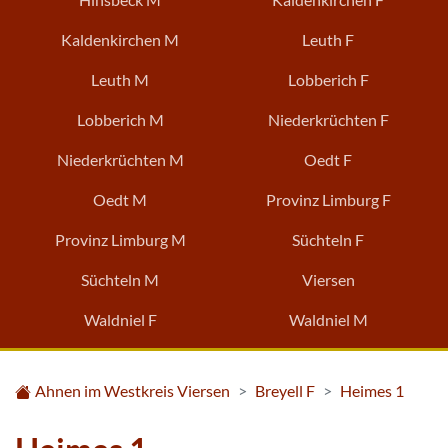
Kaldenkirchen M
Leuth F
Leuth M
Lobberich F
Lobberich M
Niederkrüchten F
Niederkrüchten M
Oedt F
Oedt M
Provinz Limburg F
Provinz Limburg M
Süchteln F
Süchteln M
Viersen
Waldniel F
Waldniel M
Ahnen im Westkreis Viersen
Breyell F
Heimes 1