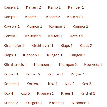
Kaisers 1
Kaisers 2
Kamp 1
Kamper 1
Kamps 1
Katzer 1
Katzer 2
Kauertz 1
Kaysers 1
Keggen 1
Kemper 1
Kemper 2
Kerren 1
Keßeler 1
Keßels 1
Ketels 1
Kirchhofer 1
Kirchhoven 1
Klaps 1
Klaps 2
Klaps 3
Kleppen 1
Klingen 1
Klingen 2
Klinkhamels 1
Klumpen 1
Klumpen 2
Koervers 1
Kohlen 1
Kohlen 2
Kohnen 1
Kölges 1
Konnes 1
Korten 1
Kox 1
Kox 2
Kox 3
Kox 4
Kox 5
Krausen 1
Krees 1
Krichel 1
Krichel 2
Kriegers 1
Kronen 1
Kroonen 1