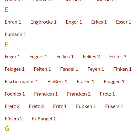
E
Ehren 1
Engbrocks 1
Enger 1
Erkes 1
Esser 1
Eumann 1
F
Feger 1
Fegers 1
Feikes 1
Feikes 2
Feikes 3
Feldges 1
Felten 1
Fendel 1
Feyen 1
Finken 1
Fischermanns 1
Fleßers 1
Flören 1
Flüggen 1
Foehles 1
Francken 1
Francken 2
Fretz 1
Fretz 2
Fretz 3
Fritz 1
Funken 1
Füsers 1
Füsers 2
Fußangel 1
G