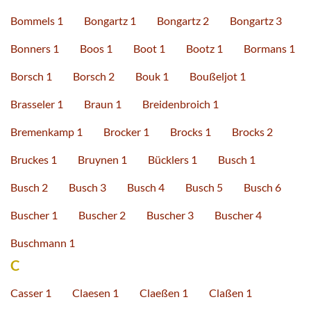
Bommels 1
Bongartz 1
Bongartz 2
Bongartz 3
Bonners 1
Boos 1
Boot 1
Bootz 1
Bormans 1
Borsch 1
Borsch 2
Bouk 1
Boußeljot 1
Brasseler 1
Braun 1
Breidenbroich 1
Bremenkamp 1
Brocker 1
Brocks 1
Brocks 2
Bruckes 1
Bruynen 1
Bücklers 1
Busch 1
Busch 2
Busch 3
Busch 4
Busch 5
Busch 6
Buscher 1
Buscher 2
Buscher 3
Buscher 4
Buschmann 1
C
Casser 1
Claesen 1
Claeßen 1
Claßen 1