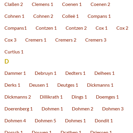
Claßen 2
Clemens 1
Coenen 1
Coenen 2
Cohnen 1
Cohnen 2
Colleè 1
Compans 1
Compans1
Contzen 1
Contzen 2
Cox 1
Cox 2
Cox 3
Cremers 1
Cremers 2
Cremers 3
Curtius 1
D
Dammer 1
Debruyn 1
Dedters 1
Delhees 1
Derks 1
Deusen 1
Deutges 1
Dickmanns 1
Dickmanns 2
Dillikrath 1
Dings 1
Doemges 1
Doerenberg 1
Dohmen 1
Dohmen 2
Dohmen 3
Dohmen 4
Dohmen 5
Dohmes 1
Dondit 1
Dorsch 1
Douven 1
Drathen 1
Driessen 1