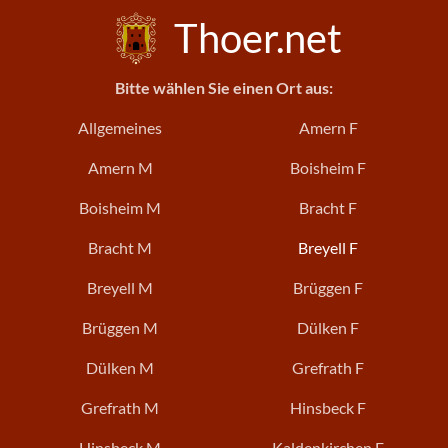
Thoer.net
Bitte wählen Sie einen Ort aus:
Allgemeines
Amern F
Amern M
Boisheim F
Boisheim M
Bracht F
Bracht M
Breyell F
Breyell M
Brüggen F
Brüggen M
Dülken F
Dülken M
Grefrath F
Grefrath M
Hinsbeck F
Hinsbeck M
Kaldenkirchen F