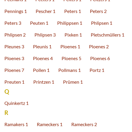
Pennings 1
Pescher 1
Peters 1
Peters 2
Peters 3
Peuten 1
Philippsen 1
Phlipsen 1
Phlipsen 2
Phlipsen 3
Pixken 1
Pletschmüllers 1
Pleunes 3
Pleunis 1
Ploenes 1
Ploenes 2
Ploenes 3
Ploenes 4
Ploenes 5
Ploenes 6
Ploenes 7
Pollen 1
Pollmans 1
Portz 1
Preuten 1
Printzen 1
Prümen 1
Q
Quinkertz 1
R
Ramakers 1
Rameckers 1
Rameckers 2