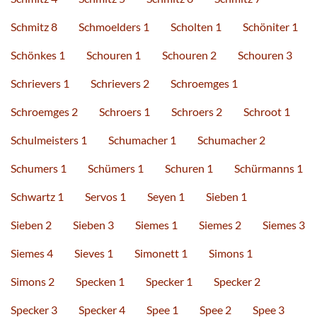
Schmitz 8
Schmoelders 1
Scholten 1
Schöniter 1
Schönkes 1
Schouren 1
Schouren 2
Schouren 3
Schrievers 1
Schrievers 2
Schroemges 1
Schroemges 2
Schroers 1
Schroers 2
Schroot 1
Schulmeisters 1
Schumacher 1
Schumacher 2
Schumers 1
Schümers 1
Schuren 1
Schürmanns 1
Schwartz 1
Servos 1
Seyen 1
Sieben 1
Sieben 2
Sieben 3
Siemes 1
Siemes 2
Siemes 3
Siemes 4
Sieves 1
Simonett 1
Simons 1
Simons 2
Specken 1
Specker 1
Specker 2
Specker 3
Specker 4
Spee 1
Spee 2
Spee 3