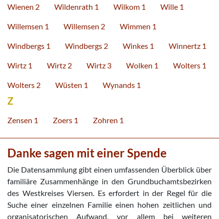
Wienen 2
Wildenrath 1
Wilkom 1
Wille 1
Willemsen 1
Willemsen 2
Wimmen 1
Windbergs 1
Windbergs 2
Winkes 1
Winnertz 1
Wirtz 1
Wirtz 2
Wirtz 3
Wolken 1
Wolters 1
Wolters 2
Wüsten 1
Wynands 1
Z
Zensen 1
Zoers 1
Zohren 1
Danke sagen mit einer Spende
Die Datensammlung gibt einen umfassenden Überblick über
familiäre Zusammenhänge in den Grundbuchamtsbezirken
des Westkreises Viersen. Es erfordert in der Regel für die
Suche einer einzelnen Familie einen hohen zeitlichen und
organisatorischen Aufwand, vor allem bei weiteren