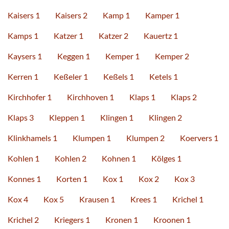
Kaisers 1
Kaisers 2
Kamp 1
Kamper 1
Kamps 1
Katzer 1
Katzer 2
Kauertz 1
Kaysers 1
Keggen 1
Kemper 1
Kemper 2
Kerren 1
Keßeler 1
Keßels 1
Ketels 1
Kirchhofer 1
Kirchhoven 1
Klaps 1
Klaps 2
Klaps 3
Kleppen 1
Klingen 1
Klingen 2
Klinkhamels 1
Klumpen 1
Klumpen 2
Koervers 1
Kohlen 1
Kohlen 2
Kohnen 1
Kölges 1
Konnes 1
Korten 1
Kox 1
Kox 2
Kox 3
Kox 4
Kox 5
Krausen 1
Krees 1
Krichel 1
Krichel 2
Kriegers 1
Kronen 1
Kroonen 1