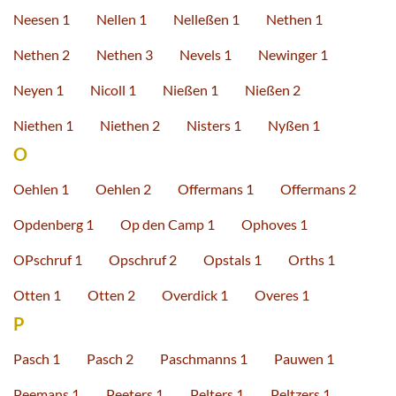
Neesen 1
Nellen 1
Nelleßen 1
Nethen 1
Nethen 2
Nethen 3
Nevels 1
Newinger 1
Neyen 1
Nicoll 1
Nießen 1
Nießen 2
Niethen 1
Niethen 2
Nisters 1
Nyßen 1
O
Oehlen 1
Oehlen 2
Offermans 1
Offermans 2
Opdenberg 1
Op den Camp 1
Ophoves 1
OPschruf 1
Opschruf 2
Opstals 1
Orths 1
Otten 1
Otten 2
Overdick 1
Overes 1
P
Pasch 1
Pasch 2
Paschmanns 1
Pauwen 1
Peemans 1
Peeters 1
Pelters 1
Peltzers 1