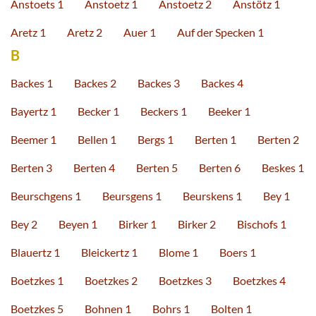
Anstoets 1
Anstoetz 1
Anstoetz 2
Anstötz 1
Aretz 1
Aretz 2
Auer 1
Auf der Specken 1
B
Backes 1
Backes 2
Backes 3
Backes 4
Bayertz 1
Becker 1
Beckers 1
Beeker 1
Beemer 1
Bellen 1
Bergs 1
Berten 1
Berten 2
Berten 3
Berten 4
Berten 5
Berten 6
Beskes 1
Beurschgens 1
Beursgens 1
Beurskens 1
Bey 1
Bey 2
Beyen 1
Birker 1
Birker 2
Bischofs 1
Blauertz 1
Bleickertz 1
Blome 1
Boers 1
Boetzkes 1
Boetzkes 2
Boetzkes 3
Boetzkes 4
Boetzkes 5
Bohnen 1
Bohrs 1
Bolten 1