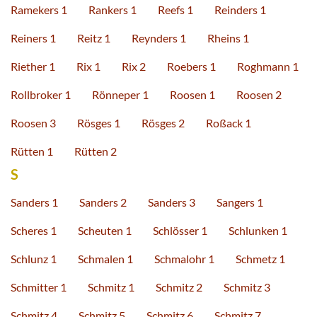
Ramekers 1
Rankers 1
Reefs 1
Reinders 1
Reiners 1
Reitz 1
Reynders 1
Rheins 1
Riether 1
Rix 1
Rix 2
Roebers 1
Roghmann 1
Rollbroker 1
Rönneper 1
Roosen 1
Roosen 2
Roosen 3
Rösges 1
Rösges 2
Roßack 1
Rütten 1
Rütten 2
S
Sanders 1
Sanders 2
Sanders 3
Sangers 1
Scheres 1
Scheuten 1
Schlösser 1
Schlunken 1
Schlunz 1
Schmalen 1
Schmalohr 1
Schmetz 1
Schmitter 1
Schmitz 1
Schmitz 2
Schmitz 3
Schmitz 4
Schmitz 5
Schmitz 6
Schmitz 7