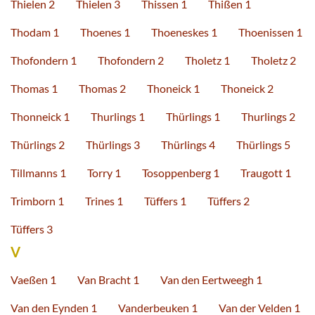
Thielen 2
Thielen 3
Thissen 1
Thißen 1
Thodam 1
Thoenes 1
Thoeneskes 1
Thoenissen 1
Thofondern 1
Thofondern 2
Tholetz 1
Tholetz 2
Thomas 1
Thomas 2
Thoneick 1
Thoneick 2
Thonneick 1
Thurlings 1
Thürlings 1
Thurlings 2
Thürlings 2
Thürlings 3
Thürlings 4
Thürlings 5
Tillmanns 1
Torry 1
Tosoppenberg 1
Traugott 1
Trimborn 1
Trines 1
Tüffers 1
Tüffers 2
Tüffers 3
V
Vaeßen 1
Van Bracht 1
Van den Eertweegh 1
Van den Eynden 1
Vanderbeuken 1
Van der Velden 1