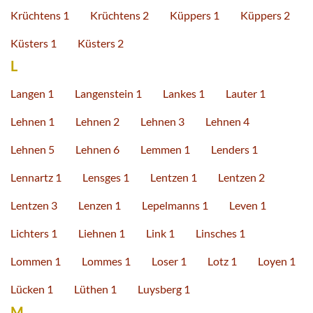
Krüchtens 1
Krüchtens 2
Küppers 1
Küppers 2
Küsters 1
Küsters 2
L
Langen 1
Langenstein 1
Lankes 1
Lauter 1
Lehnen 1
Lehnen 2
Lehnen 3
Lehnen 4
Lehnen 5
Lehnen 6
Lemmen 1
Lenders 1
Lennartz 1
Lensges 1
Lentzen 1
Lentzen 2
Lentzen 3
Lenzen 1
Lepelmanns 1
Leven 1
Lichters 1
Liehnen 1
Link 1
Linsches 1
Lommen 1
Lommes 1
Loser 1
Lotz 1
Loyen 1
Lücken 1
Lüthen 1
Luysberg 1
M