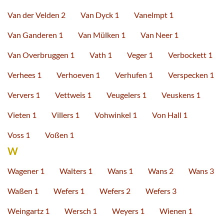
Van der Velden 2
Van Dyck 1
Vanelmpt 1
Van Ganderen 1
Van Mülken 1
Van Neer 1
Van Overbruggen 1
Vath 1
Veger 1
Verbockett 1
Verhees 1
Verhoeven 1
Verhufen 1
Verspecken 1
Ververs 1
Vettweis 1
Veugelers 1
Veuskens 1
Vieten 1
Villers 1
Vohwinkel 1
Von Hall 1
Voss 1
Voßen 1
W
Wagener 1
Walters 1
Wans 1
Wans 2
Wans 3
Waßen 1
Wefers 1
Wefers 2
Wefers 3
Weingartz 1
Wersch 1
Weyers 1
Wienen 1