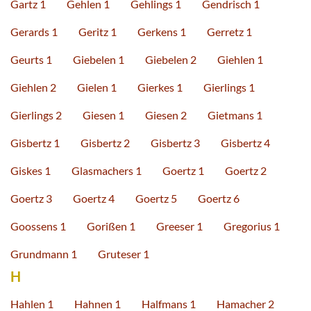
Gartz 1
Gehlen 1
Gehlings 1
Gendrisch 1
Gerards 1
Geritz 1
Gerkens 1
Gerretz 1
Geurts 1
Giebelen 1
Giebelen 2
Giehlen 1
Giehlen 2
Gielen 1
Gierkes 1
Gierlings 1
Gierlings 2
Giesen 1
Giesen 2
Gietmans 1
Gisbertz 1
Gisbertz 2
Gisbertz 3
Gisbertz 4
Giskes 1
Glasmachers 1
Goertz 1
Goertz 2
Goertz 3
Goertz 4
Goertz 5
Goertz 6
Goossens 1
Gorißen 1
Greeser 1
Gregorius 1
Grundmann 1
Gruteser 1
H
Hahlen 1
Hahnen 1
Halfmans 1
Hamacher 2