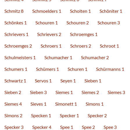
Schmitz 8
Schmoelders 1
Scholten 1
Schöniter 1
Schönkes 1
Schouren 1
Schouren 2
Schouren 3
Schrievers 1
Schrievers 2
Schroemges 1
Schroemges 2
Schroers 1
Schroers 2
Schroot 1
Schulmeisters 1
Schumacher 1
Schumacher 2
Schumers 1
Schümers 1
Schuren 1
Schürmanns 1
Schwartz 1
Servos 1
Seyen 1
Sieben 1
Sieben 2
Sieben 3
Siemes 1
Siemes 2
Siemes 3
Siemes 4
Sieves 1
Simonett 1
Simons 1
Simons 2
Specken 1
Specker 1
Specker 2
Specker 3
Specker 4
Spee 1
Spee 2
Spee 3