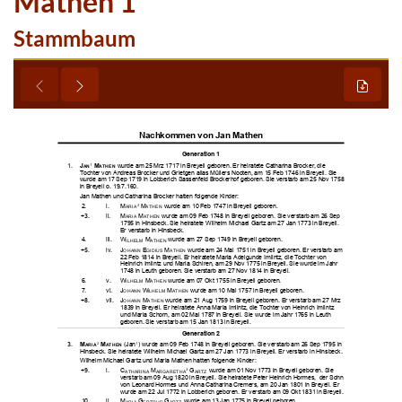
Mathen 1
Stammbaum




































































































