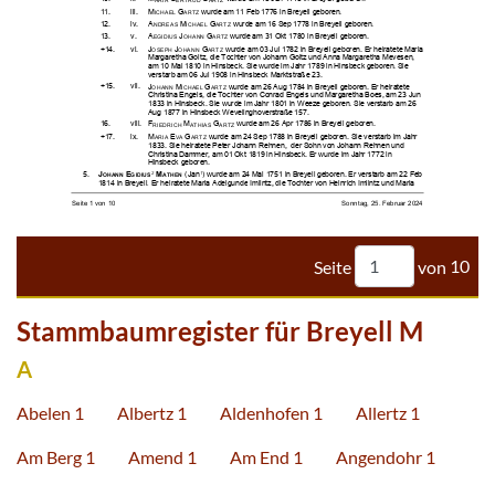


















































































Seite
von
10
Stammbaumregister für Breyell M
A
Abelen 1
Albertz 1
Aldenhofen 1
Allertz 1
Am Berg 1
Amend 1
Am End 1
Angendohr 1