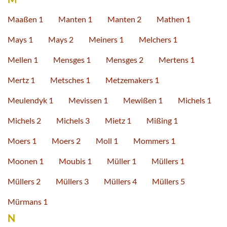
Maaßen 1
Manten 1
Manten 2
Mathen 1
Mays 1
Mays 2
Meiners 1
Melchers 1
Mellen 1
Mensges 1
Mensges 2
Mertens 1
Mertz 1
Metsches 1
Metzemakers 1
Meulendyk 1
Mevissen 1
Mewißen 1
Michels 1
Michels 2
Michels 3
Mietz 1
Mißing 1
Moers 1
Moers 2
Moll 1
Mommers 1
Moonen 1
Moubis 1
Müller 1
Müllers 1
Müllers 2
Müllers 3
Müllers 4
Müllers 5
Mürmans 1
N