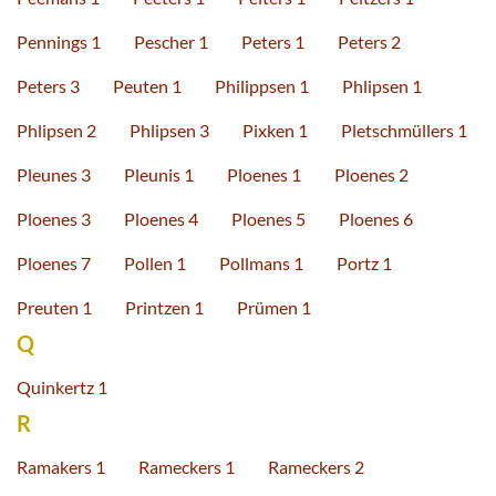
Pennings 1
Pescher 1
Peters 1
Peters 2
Peters 3
Peuten 1
Philippsen 1
Phlipsen 1
Phlipsen 2
Phlipsen 3
Pixken 1
Pletschmüllers 1
Pleunes 3
Pleunis 1
Ploenes 1
Ploenes 2
Ploenes 3
Ploenes 4
Ploenes 5
Ploenes 6
Ploenes 7
Pollen 1
Pollmans 1
Portz 1
Preuten 1
Printzen 1
Prümen 1
Q
Quinkertz 1
R
Ramakers 1
Rameckers 1
Rameckers 2