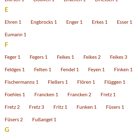
E
Ehren 1
Engbrocks 1
Enger 1
Erkes 1
Esser 1
Eumann 1
F
Feger 1
Fegers 1
Feikes 1
Feikes 2
Feikes 3
Feldges 1
Felten 1
Fendel 1
Feyen 1
Finken 1
Fischermanns 1
Fleßers 1
Flören 1
Flüggen 1
Foehles 1
Francken 1
Francken 2
Fretz 1
Fretz 2
Fretz 3
Fritz 1
Funken 1
Füsers 1
Füsers 2
Fußangel 1
G