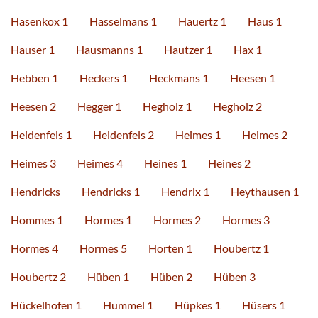
Hasenkox 1
Hasselmans 1
Hauertz 1
Haus 1
Hauser 1
Hausmanns 1
Hautzer 1
Hax 1
Hebben 1
Heckers 1
Heckmans 1
Heesen 1
Heesen 2
Hegger 1
Hegholz 1
Hegholz 2
Heidenfels 1
Heidenfels 2
Heimes 1
Heimes 2
Heimes 3
Heimes 4
Heines 1
Heines 2
Hendricks
Hendricks 1
Hendrix 1
Heythausen 1
Hommes 1
Hormes 1
Hormes 2
Hormes 3
Hormes 4
Hormes 5
Horten 1
Houbertz 1
Houbertz 2
Hüben 1
Hüben 2
Hüben 3
Hückelhofen 1
Hummel 1
Hüpkes 1
Hüsers 1