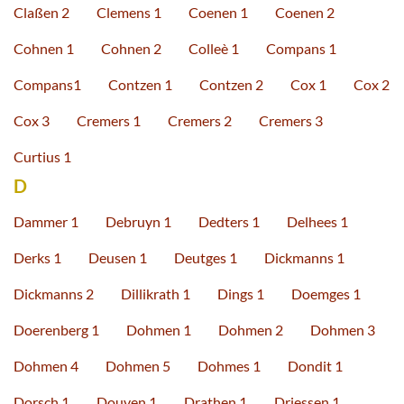
Claßen 2
Clemens 1
Coenen 1
Coenen 2
Cohnen 1
Cohnen 2
Colleè 1
Compans 1
Compans1
Contzen 1
Contzen 2
Cox 1
Cox 2
Cox 3
Cremers 1
Cremers 2
Cremers 3
Curtius 1
D
Dammer 1
Debruyn 1
Dedters 1
Delhees 1
Derks 1
Deusen 1
Deutges 1
Dickmanns 1
Dickmanns 2
Dillikrath 1
Dings 1
Doemges 1
Doerenberg 1
Dohmen 1
Dohmen 2
Dohmen 3
Dohmen 4
Dohmen 5
Dohmes 1
Dondit 1
Dorsch 1
Douven 1
Drathen 1
Driessen 1