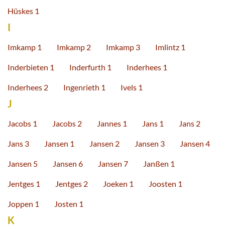
Hüskes 1
I
Imkamp 1
Imkamp 2
Imkamp 3
Imlintz 1
Inderbieten 1
Inderfurth 1
Inderhees 1
Inderhees 2
Ingenrieth 1
Ivels 1
J
Jacobs 1
Jacobs 2
Jannes 1
Jans 1
Jans 2
Jans 3
Jansen 1
Jansen 2
Jansen 3
Jansen 4
Jansen 5
Jansen 6
Jansen 7
Janßen 1
Jentges 1
Jentges 2
Joeken 1
Joosten 1
Joppen 1
Josten 1
K