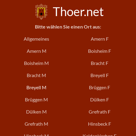
Thoer.net
Bitte wählen Sie einen Ort aus:
Allgemeines
Amern F
Amern M
Boisheim F
Boisheim M
Bracht F
Bracht M
Breyell F
Breyell M
Brüggen F
Brüggen M
Dülken F
Dülken M
Grefrath F
Grefrath M
Hinsbeck F
Hinsbeck M
Kaldenkirchen F