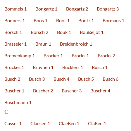
Bommels 1
Bongartz 1
Bongartz 2
Bongartz 3
Bonners 1
Boos 1
Boot 1
Bootz 1
Bormans 1
Borsch 1
Borsch 2
Bouk 1
Boußeljot 1
Brasseler 1
Braun 1
Breidenbroich 1
Bremenkamp 1
Brocker 1
Brocks 1
Brocks 2
Bruckes 1
Bruynen 1
Bücklers 1
Busch 1
Busch 2
Busch 3
Busch 4
Busch 5
Busch 6
Buscher 1
Buscher 2
Buscher 3
Buscher 4
Buschmann 1
C
Casser 1
Claesen 1
Claeßen 1
Claßen 1