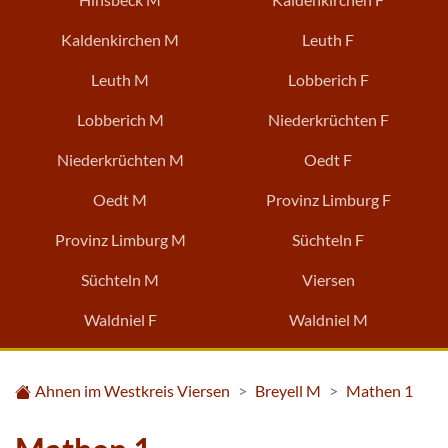
Kaldenkirchen M
Leuth F
Leuth M
Lobberich F
Lobberich M
Niederkrüchten F
Niederkrüchten M
Oedt F
Oedt M
Provinz Limburg F
Provinz Limburg M
Süchteln F
Süchteln M
Viersen
Waldniel F
Waldniel M
Ahnen im Westkreis Viersen
Breyell M
Mathen 1