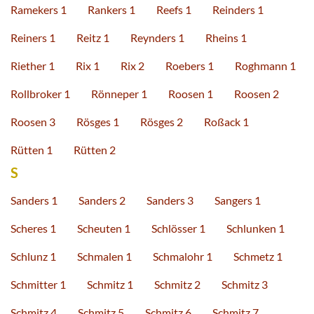
Ramekers 1
Rankers 1
Reefs 1
Reinders 1
Reiners 1
Reitz 1
Reynders 1
Rheins 1
Riether 1
Rix 1
Rix 2
Roebers 1
Roghmann 1
Rollbroker 1
Rönneper 1
Roosen 1
Roosen 2
Roosen 3
Rösges 1
Rösges 2
Roßack 1
Rütten 1
Rütten 2
S
Sanders 1
Sanders 2
Sanders 3
Sangers 1
Scheres 1
Scheuten 1
Schlösser 1
Schlunken 1
Schlunz 1
Schmalen 1
Schmalohr 1
Schmetz 1
Schmitter 1
Schmitz 1
Schmitz 2
Schmitz 3
Schmitz 4
Schmitz 5
Schmitz 6
Schmitz 7