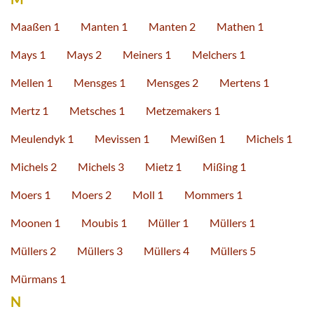
Maaßen 1
Manten 1
Manten 2
Mathen 1
Mays 1
Mays 2
Meiners 1
Melchers 1
Mellen 1
Mensges 1
Mensges 2
Mertens 1
Mertz 1
Metsches 1
Metzemakers 1
Meulendyk 1
Mevissen 1
Mewißen 1
Michels 1
Michels 2
Michels 3
Mietz 1
Mißing 1
Moers 1
Moers 2
Moll 1
Mommers 1
Moonen 1
Moubis 1
Müller 1
Müllers 1
Müllers 2
Müllers 3
Müllers 4
Müllers 5
Mürmans 1
N