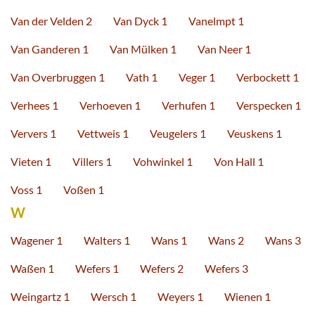
Van der Velden 2
Van Dyck 1
Vanelmpt 1
Van Ganderen 1
Van Mülken 1
Van Neer 1
Van Overbruggen 1
Vath 1
Veger 1
Verbockett 1
Verhees 1
Verhoeven 1
Verhufen 1
Verspecken 1
Ververs 1
Vettweis 1
Veugelers 1
Veuskens 1
Vieten 1
Villers 1
Vohwinkel 1
Von Hall 1
Voss 1
Voßen 1
W
Wagener 1
Walters 1
Wans 1
Wans 2
Wans 3
Waßen 1
Wefers 1
Wefers 2
Wefers 3
Weingartz 1
Wersch 1
Weyers 1
Wienen 1