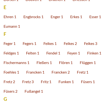
E
Ehren 1
Engbrocks 1
Enger 1
Erkes 1
Esser 1
Eumann 1
F
Feger 1
Fegers 1
Feikes 1
Feikes 2
Feikes 3
Feldges 1
Felten 1
Fendel 1
Feyen 1
Finken 1
Fischermanns 1
Fleßers 1
Flören 1
Flüggen 1
Foehles 1
Francken 1
Francken 2
Fretz 1
Fretz 2
Fretz 3
Fritz 1
Funken 1
Füsers 1
Füsers 2
Fußangel 1
G