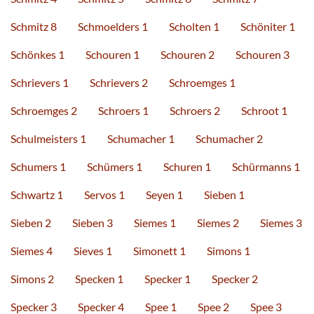
Schmitz 8
Schmoelders 1
Scholten 1
Schöniter 1
Schönkes 1
Schouren 1
Schouren 2
Schouren 3
Schrievers 1
Schrievers 2
Schroemges 1
Schroemges 2
Schroers 1
Schroers 2
Schroot 1
Schulmeisters 1
Schumacher 1
Schumacher 2
Schumers 1
Schümers 1
Schuren 1
Schürmanns 1
Schwartz 1
Servos 1
Seyen 1
Sieben 1
Sieben 2
Sieben 3
Siemes 1
Siemes 2
Siemes 3
Siemes 4
Sieves 1
Simonett 1
Simons 1
Simons 2
Specken 1
Specker 1
Specker 2
Specker 3
Specker 4
Spee 1
Spee 2
Spee 3