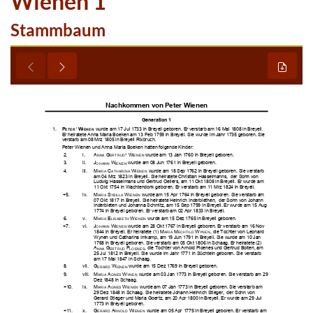
Wienen 1
Stammbaum





















































































































