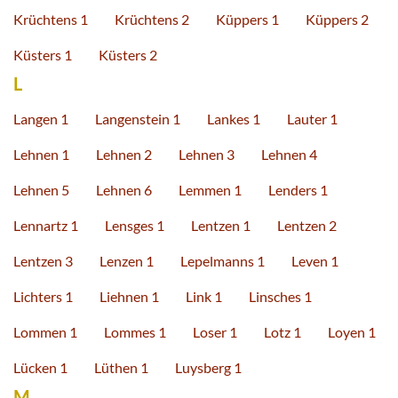
Krüchtens 1
Krüchtens 2
Küppers 1
Küppers 2
Küsters 1
Küsters 2
L
Langen 1
Langenstein 1
Lankes 1
Lauter 1
Lehnen 1
Lehnen 2
Lehnen 3
Lehnen 4
Lehnen 5
Lehnen 6
Lemmen 1
Lenders 1
Lennartz 1
Lensges 1
Lentzen 1
Lentzen 2
Lentzen 3
Lenzen 1
Lepelmanns 1
Leven 1
Lichters 1
Liehnen 1
Link 1
Linsches 1
Lommen 1
Lommes 1
Loser 1
Lotz 1
Loyen 1
Lücken 1
Lüthen 1
Luysberg 1
M