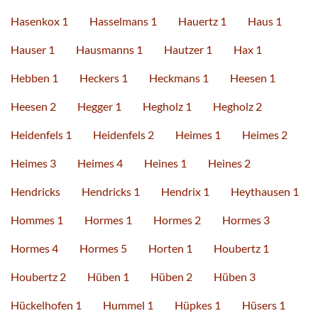
Hasenkox 1
Hasselmans 1
Hauertz 1
Haus 1
Hauser 1
Hausmanns 1
Hautzer 1
Hax 1
Hebben 1
Heckers 1
Heckmans 1
Heesen 1
Heesen 2
Hegger 1
Hegholz 1
Hegholz 2
Heidenfels 1
Heidenfels 2
Heimes 1
Heimes 2
Heimes 3
Heimes 4
Heines 1
Heines 2
Hendricks
Hendricks 1
Hendrix 1
Heythausen 1
Hommes 1
Hormes 1
Hormes 2
Hormes 3
Hormes 4
Hormes 5
Horten 1
Houbertz 1
Houbertz 2
Hüben 1
Hüben 2
Hüben 3
Hückelhofen 1
Hummel 1
Hüpkes 1
Hüsers 1