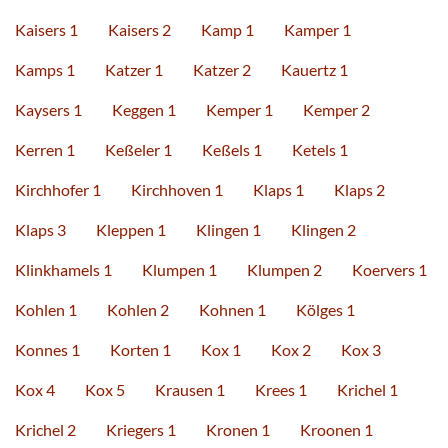
Kaisers 1
Kaisers 2
Kamp 1
Kamper 1
Kamps 1
Katzer 1
Katzer 2
Kauertz 1
Kaysers 1
Keggen 1
Kemper 1
Kemper 2
Kerren 1
Keßeler 1
Keßels 1
Ketels 1
Kirchhofer 1
Kirchhoven 1
Klaps 1
Klaps 2
Klaps 3
Kleppen 1
Klingen 1
Klingen 2
Klinkhamels 1
Klumpen 1
Klumpen 2
Koervers 1
Kohlen 1
Kohlen 2
Kohnen 1
Kölges 1
Konnes 1
Korten 1
Kox 1
Kox 2
Kox 3
Kox 4
Kox 5
Krausen 1
Krees 1
Krichel 1
Krichel 2
Kriegers 1
Kronen 1
Kroonen 1