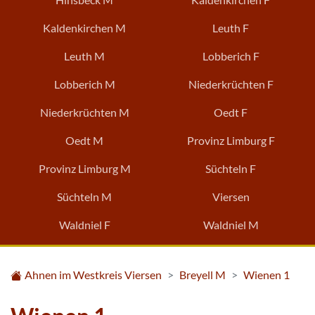
Kaldenkirchen M
Leuth F
Leuth M
Lobberich F
Lobberich M
Niederkrüchten F
Niederkrüchten M
Oedt F
Oedt M
Provinz Limburg F
Provinz Limburg M
Süchteln F
Süchteln M
Viersen
Waldniel F
Waldniel M
Ahnen im Westkreis Viersen
Breyell M
Wienen 1