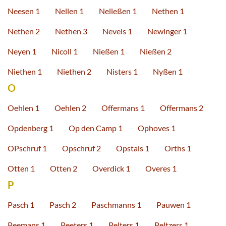
Neesen 1
Nellen 1
Nelleßen 1
Nethen 1
Nethen 2
Nethen 3
Nevels 1
Newinger 1
Neyen 1
Nicoll 1
Nießen 1
Nießen 2
Niethen 1
Niethen 2
Nisters 1
Nyßen 1
O
Oehlen 1
Oehlen 2
Offermans 1
Offermans 2
Opdenberg 1
Op den Camp 1
Ophoves 1
OPschruf 1
Opschruf 2
Opstals 1
Orths 1
Otten 1
Otten 2
Overdick 1
Overes 1
P
Pasch 1
Pasch 2
Paschmanns 1
Pauwen 1
Peemans 1
Peeters 1
Pelters 1
Peltzers 1