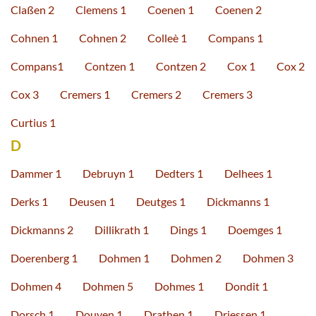
Claßen 2
Clemens 1
Coenen 1
Coenen 2
Cohnen 1
Cohnen 2
Colleè 1
Compans 1
Compans1
Contzen 1
Contzen 2
Cox 1
Cox 2
Cox 3
Cremers 1
Cremers 2
Cremers 3
Curtius 1
D
Dammer 1
Debruyn 1
Dedters 1
Delhees 1
Derks 1
Deusen 1
Deutges 1
Dickmanns 1
Dickmanns 2
Dillikrath 1
Dings 1
Doemges 1
Doerenberg 1
Dohmen 1
Dohmen 2
Dohmen 3
Dohmen 4
Dohmen 5
Dohmes 1
Dondit 1
Dorsch 1
Douven 1
Drathen 1
Driessen 1