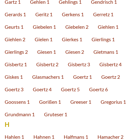
Gartz 1
Gehlen 1
Gehlings 1
Gendrisch 1
Gerards 1
Geritz 1
Gerkens 1
Gerretz 1
Geurts 1
Giebelen 1
Giebelen 2
Giehlen 1
Giehlen 2
Gielen 1
Gierkes 1
Gierlings 1
Gierlings 2
Giesen 1
Giesen 2
Gietmans 1
Gisbertz 1
Gisbertz 2
Gisbertz 3
Gisbertz 4
Giskes 1
Glasmachers 1
Goertz 1
Goertz 2
Goertz 3
Goertz 4
Goertz 5
Goertz 6
Goossens 1
Gorißen 1
Greeser 1
Gregorius 1
Grundmann 1
Gruteser 1
H
Hahlen 1
Hahnen 1
Halfmans 1
Hamacher 2