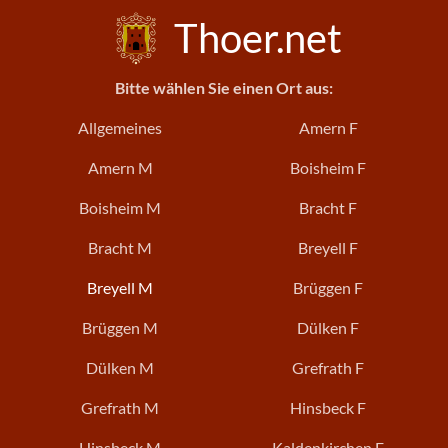
Thoer.net
Bitte wählen Sie einen Ort aus:
Allgemeines
Amern F
Amern M
Boisheim F
Boisheim M
Bracht F
Bracht M
Breyell F
Breyell M
Brüggen F
Brüggen M
Dülken F
Dülken M
Grefrath F
Grefrath M
Hinsbeck F
Hinsbeck M
Kaldenkirchen F