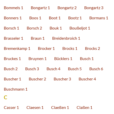
Bommels 1
Bongartz 1
Bongartz 2
Bongartz 3
Bonners 1
Boos 1
Boot 1
Bootz 1
Bormans 1
Borsch 1
Borsch 2
Bouk 1
Boußeljot 1
Brasseler 1
Braun 1
Breidenbroich 1
Bremenkamp 1
Brocker 1
Brocks 1
Brocks 2
Bruckes 1
Bruynen 1
Bücklers 1
Busch 1
Busch 2
Busch 3
Busch 4
Busch 5
Busch 6
Buscher 1
Buscher 2
Buscher 3
Buscher 4
Buschmann 1
C
Casser 1
Claesen 1
Claeßen 1
Claßen 1