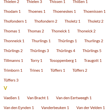
Thielen 2
Thielen 3
Thissen 1
Thißen 1
Thodam 1
Thoenes 1
Thoeneskes 1
Thoenissen 1
Thofondern 1
Thofondern 2
Tholetz 1
Tholetz 2
Thomas 1
Thomas 2
Thoneick 1
Thoneick 2
Thonneick 1
Thurlings 1
Thürlings 1
Thurlings 2
Thürlings 2
Thürlings 3
Thürlings 4
Thürlings 5
Tillmanns 1
Torry 1
Tosoppenberg 1
Traugott 1
Trimborn 1
Trines 1
Tüffers 1
Tüffers 2
Tüffers 3
V
Vaeßen 1
Van Bracht 1
Van den Eertweegh 1
Van den Eynden 1
Vanderbeuken 1
Van der Velden 1