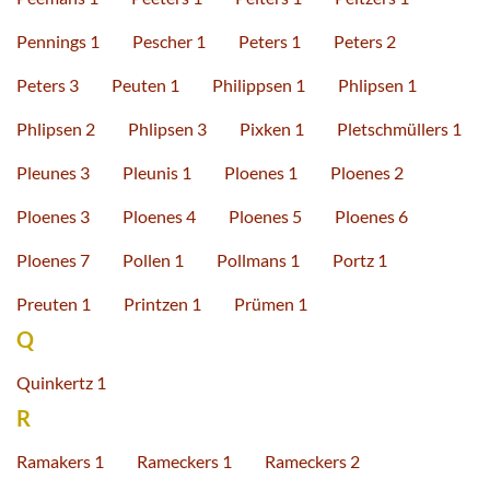
Pennings 1
Pescher 1
Peters 1
Peters 2
Peters 3
Peuten 1
Philippsen 1
Phlipsen 1
Phlipsen 2
Phlipsen 3
Pixken 1
Pletschmüllers 1
Pleunes 3
Pleunis 1
Ploenes 1
Ploenes 2
Ploenes 3
Ploenes 4
Ploenes 5
Ploenes 6
Ploenes 7
Pollen 1
Pollmans 1
Portz 1
Preuten 1
Printzen 1
Prümen 1
Q
Quinkertz 1
R
Ramakers 1
Rameckers 1
Rameckers 2