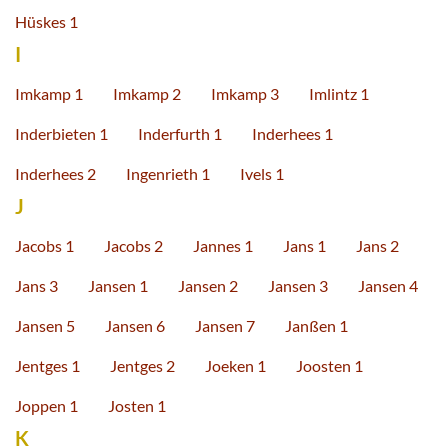
Hüskes 1
I
Imkamp 1
Imkamp 2
Imkamp 3
Imlintz 1
Inderbieten 1
Inderfurth 1
Inderhees 1
Inderhees 2
Ingenrieth 1
Ivels 1
J
Jacobs 1
Jacobs 2
Jannes 1
Jans 1
Jans 2
Jans 3
Jansen 1
Jansen 2
Jansen 3
Jansen 4
Jansen 5
Jansen 6
Jansen 7
Janßen 1
Jentges 1
Jentges 2
Joeken 1
Joosten 1
Joppen 1
Josten 1
K