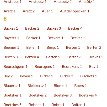
Anstoets 1
Anstoetz 1
Anstoetz 2
Anstötz 1
Aretz 1
Aretz 2
Auer 1
Auf der Specken 1
B
Backes 1
Backes 2
Backes 3
Backes 4
Bayertz 1
Becker 1
Beckers 1
Beeker 1
Beemer 1
Bellen 1
Bergs 1
Berten 1
Berten 2
Berten 3
Berten 4
Berten 5
Berten 6
Beskes 1
Beurschgens 1
Beursgens 1
Beurskens 1
Bey 1
Bey 2
Beyen 1
Birker 1
Birker 2
Bischofs 1
Blauertz 1
Bleickertz 1
Blome 1
Boers 1
Boetzkes 1
Boetzkes 2
Boetzkes 3
Boetzkes 4
Boetzkes 5
Bohnen 1
Bohrs 1
Bolten 1