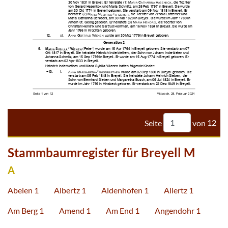





































































Seite
von
12
Stammbaumregister für Breyell M
A
Abelen 1
Albertz 1
Aldenhofen 1
Allertz 1
Am Berg 1
Amend 1
Am End 1
Angendohr 1