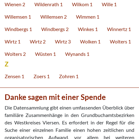
Wienen 2
Wildenrath 1
Wilkom 1
Wille 1
Willemsen 1
Willemsen 2
Wimmen 1
Windbergs 1
Windbergs 2
Winkes 1
Winnertz 1
Wirtz 1
Wirtz 2
Wirtz 3
Wolken 1
Wolters 1
Wolters 2
Wüsten 1
Wynands 1
Z
Zensen 1
Zoers 1
Zohren 1
Danke sagen mit einer Spende
Die Datensammlung gibt einen umfassenden Überblick über
familiäre Zusammenhänge in den Grundbuchamtsbezirken
des Westkreises Viersen. Es erfordert in der Regel für die
Suche einer einzelnen Familie einen hohen zeitlichen und
organisatorischen Aufwand, vor allem bei weiteren