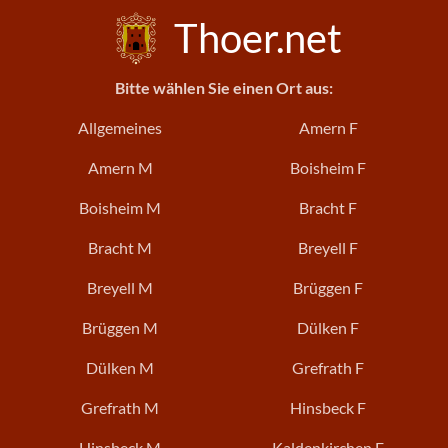
Thoer.net
Bitte wählen Sie einen Ort aus:
Allgemeines
Amern F
Amern M
Boisheim F
Boisheim M
Bracht F
Bracht M
Breyell F
Breyell M
Brüggen F
Brüggen M
Dülken F
Dülken M
Grefrath F
Grefrath M
Hinsbeck F
Hinsbeck M
Kaldenkirchen F