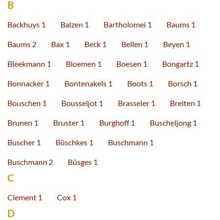
B
Backhuys 1
Balzen 1
Bartholomei 1
Baums 1
Baums 2
Bax 1
Beck 1
Bellen 1
Beyen 1
Bleekmann 1
Bloemen 1
Boesen 1
Bongartz 1
Bonnacker 1
Bontenakels 1
Boots 1
Borsch 1
Bouschen 1
Bousseljot 1
Brasseler 1
Breiten 1
Brunen 1
Bruster 1
Burghoff 1
Buscheljong 1
Buscher 1
Büschkes 1
Buschmann 1
Buschmann 2
Büsges 1
C
Clement 1
Cox 1
D