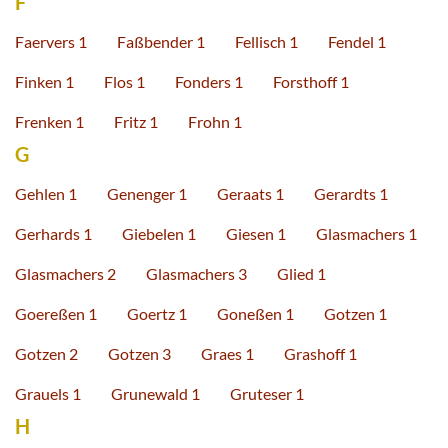
F
Faervers 1
Faßbender 1
Fellisch 1
Fendel 1
Finken 1
Flos 1
Fonders 1
Forsthoff 1
Frenken 1
Fritz 1
Frohn 1
G
Gehlen 1
Genenger 1
Geraats 1
Gerardts 1
Gerhards 1
Giebelen 1
Giesen 1
Glasmachers 1
Glasmachers 2
Glasmachers 3
Glied 1
Goereßen 1
Goertz 1
Goneßen 1
Gotzen 1
Gotzen 2
Gotzen 3
Graes 1
Grashoff 1
Grauels 1
Grunewald 1
Gruteser 1
H