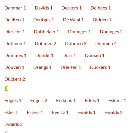
Dammer 1
Davids 1
Deckers 1
Delhees 1
Delißen 1
Deutges 1
De Waal 1
Didden 1
Dierichs 1
Dobbelaer 1
Doemges 1
Doemges 2
Dohmen 1
Dohmen 2
Dohmen 3
Dohmen 4
Dommes 1
Dondit 1
Dors 1
Dousen 1
Douven 1
Drengs 1
Drießen 1
Dückers 1
Dückers 2
E
Engels 1
Engels 2
Erckens 1
Erkes 1
Eskens 1
Eßer 1
Esters 1
Evertz 1
Ewalds 1
Ewalds 2
Ewalds 3