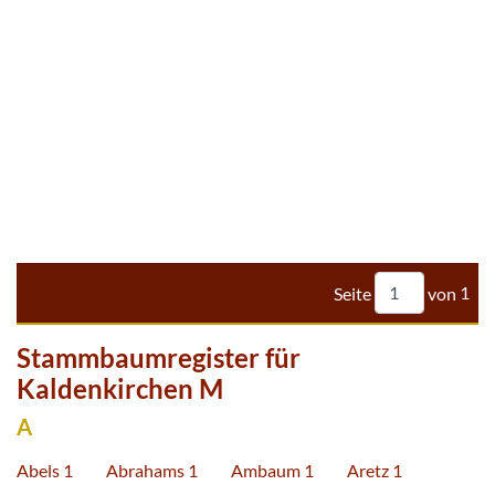
Seite
von
1
Stammbaumregister für
Kaldenkirchen M
A
Abels 1
Abrahams 1
Ambaum 1
Aretz 1