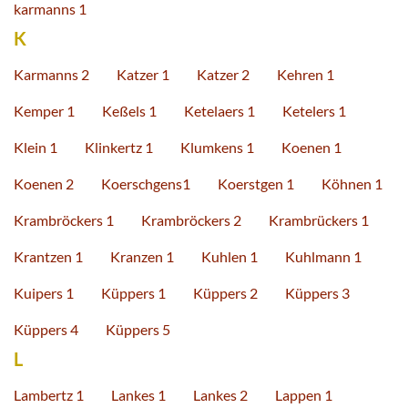
karmanns 1
K
Karmanns 2
Katzer 1
Katzer 2
Kehren 1
Kemper 1
Keßels 1
Ketelaers 1
Ketelers 1
Klein 1
Klinkertz 1
Klumkens 1
Koenen 1
Koenen 2
Koerschgens1
Koerstgen 1
Köhnen 1
Krambröckers 1
Krambröckers 2
Krambrückers 1
Krantzen 1
Kranzen 1
Kuhlen 1
Kuhlmann 1
Kuipers 1
Küppers 1
Küppers 2
Küppers 3
Küppers 4
Küppers 5
L
Lambertz 1
Lankes 1
Lankes 2
Lappen 1