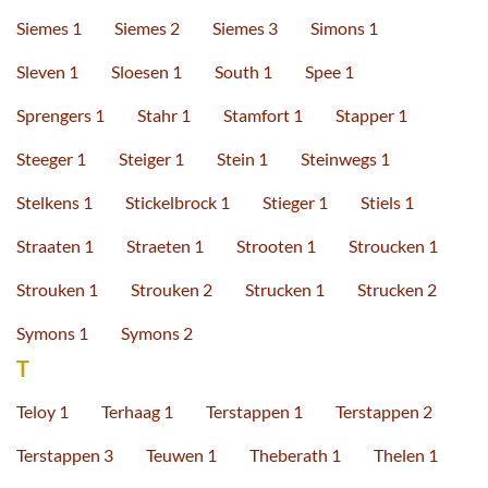
Siemes 1
Siemes 2
Siemes 3
Simons 1
Sleven 1
Sloesen 1
South 1
Spee 1
Sprengers 1
Stahr 1
Stamfort 1
Stapper 1
Steeger 1
Steiger 1
Stein 1
Steinwegs 1
Stelkens 1
Stickelbrock 1
Stieger 1
Stiels 1
Straaten 1
Straeten 1
Strooten 1
Stroucken 1
Strouken 1
Strouken 2
Strucken 1
Strucken 2
Symons 1
Symons 2
T
Teloy 1
Terhaag 1
Terstappen 1
Terstappen 2
Terstappen 3
Teuwen 1
Theberath 1
Thelen 1