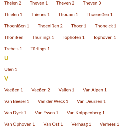
Thelen 2
Theven 1
Theven 2
Theven 3
Thielen 1
Thienes 1
Thodam 1
Thoeneßen 1
Thoenißen 1
Thoenißen 2
Thoer 1
Thoneick 1
Thönißen
Thürlings 1
Tophofen 1
Tophoven 1
Trebels 1
Türlings 1
U
Ulen 1
V
Vaeßen 1
Vaeßen 2
Vallen 1
Van Alpen 1
Van Beesel 1
Van der Weck 1
Van Deursen 1
Van Dyck 1
Van Essen 1
Van Knippenberg 1
Van Ophoven 1
Van Ost 1
Verhaag 1
Verhees 1