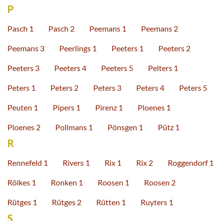
P
Pasch 1
Pasch 2
Peemans 1
Peemans 2
Peemans 3
Peerlings 1
Peeters 1
Peeters 2
Peeters 3
Peeters 4
Peeters 5
Pelters 1
Peters 1
Peters 2
Peters 3
Peters 4
Peters 5
Peuten 1
Pipers 1
Pirenz 1
Ploenes 1
Ploenes 2
Pollmans 1
Pönsgen 1
Pütz 1
R
Rennefeld 1
Rivers 1
Rix 1
Rix 2
Roggendorf 1
Rölkes 1
Ronken 1
Roosen 1
Roosen 2
Rütges 1
Rütges 2
Rütten 1
Ruyters 1
S