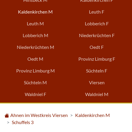
Kaldenkirchen M
Leuth F
Leuth M
Lobberich F
Lobberich M
Niederkrüchten F
Niederkrüchten M
Oedt F
Oedt M
Provinz Limburg F
Provinz Limburg M
Süchteln F
Süchteln M
Viersen
Waldniel F
Waldniel M
Ahnen im Westkreis Viersen
Kaldenkirchen M
Schuffels 3