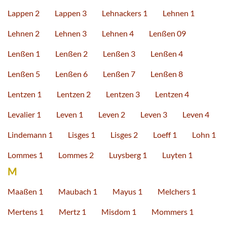
Lappen 2
Lappen 3
Lehnackers 1
Lehnen 1
Lehnen 2
Lehnen 3
Lehnen 4
Lenßen 09
Lenßen 1
Lenßen 2
Lenßen 3
Lenßen 4
Lenßen 5
Lenßen 6
Lenßen 7
Lenßen 8
Lentzen 1
Lentzen 2
Lentzen 3
Lentzen 4
Levalier 1
Leven 1
Leven 2
Leven 3
Leven 4
Lindemann 1
Lisges 1
Lisges 2
Loeff 1
Lohn 1
Lommes 1
Lommes 2
Luysberg 1
Luyten 1
M
Maaßen 1
Maubach 1
Mayus 1
Melchers 1
Mertens 1
Mertz 1
Misdom 1
Mommers 1