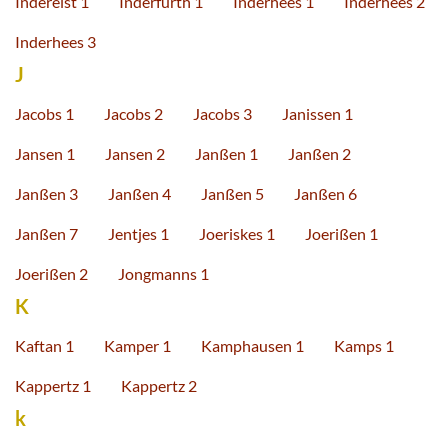
Inderelst 1
Inderfurth 1
Inderhees 1
Inderhees 2
Inderhees 3
J
Jacobs 1
Jacobs 2
Jacobs 3
Janissen 1
Jansen 1
Jansen 2
Janßen 1
Janßen 2
Janßen 3
Janßen 4
Janßen 5
Janßen 6
Janßen 7
Jentjes 1
Joeriskes 1
Joerißen 1
Joerißen 2
Jongmanns 1
K
Kaftan 1
Kamper 1
Kamphausen 1
Kamps 1
Kappertz 1
Kappertz 2
k