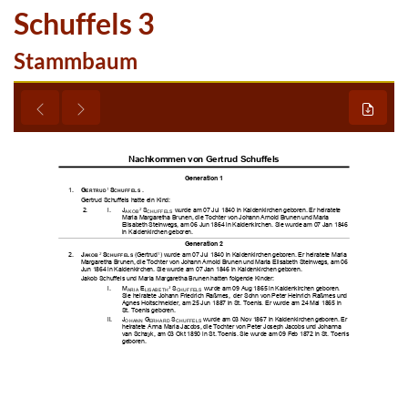
Schuffels 3
Stammbaum
























































