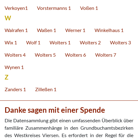
Verkoyen1
Vorstermanns 1
Voßen 1
W
Walrafen 1
Waßen 1
Werner 1
Winkelhaus 1
Wix 1
Wolf 1
Wolters 1
Wolters 2
Wolters 3
Wolters 4
Wolters 5
Wolters 6
Wolters 7
Wynen 1
Z
Zanders 1
Zilleßen 1
Danke sagen mit einer Spende
Die Datensammlung gibt einen umfassenden Überblick über
familiäre Zusammenhänge in den Grundbuchamtsbezirken
des Westkreises Viersen. Es erfordert in der Regel für die