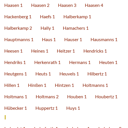
Haasen 1
Haasen 2
Haasen 3
Haasen 4
Hackenberg 1
Haefs 1
Halberkamp 1
Halberkamp 2
Hally 1
Hamachers 1
Hauptmanns 1
Haus 1
Hauser 1
Hausmanns 1
Heesen 1
Heines 1
Heitzer 1
Hendricks 1
Hendriks 1
Herkenrath 1
Hermans 1
Heuten 1
Heutgens 1
Heuts 1
Heuvels 1
Hilbertz 1
Hillen 1
Hinßen 1
Hintzen 1
Holtmanns 1
Holtmans 1
Holtmans 2
Houben 1
Houbertz 1
Hübecker 1
Huppertz 1
Huys 1
I