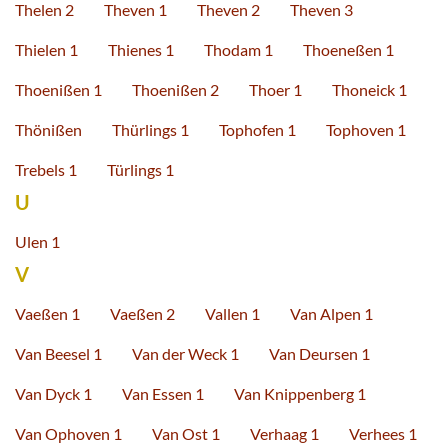
Thelen 2
Theven 1
Theven 2
Theven 3
Thielen 1
Thienes 1
Thodam 1
Thoeneßen 1
Thoenißen 1
Thoenißen 2
Thoer 1
Thoneick 1
Thönißen
Thürlings 1
Tophofen 1
Tophoven 1
Trebels 1
Türlings 1
U
Ulen 1
V
Vaeßen 1
Vaeßen 2
Vallen 1
Van Alpen 1
Van Beesel 1
Van der Weck 1
Van Deursen 1
Van Dyck 1
Van Essen 1
Van Knippenberg 1
Van Ophoven 1
Van Ost 1
Verhaag 1
Verhees 1