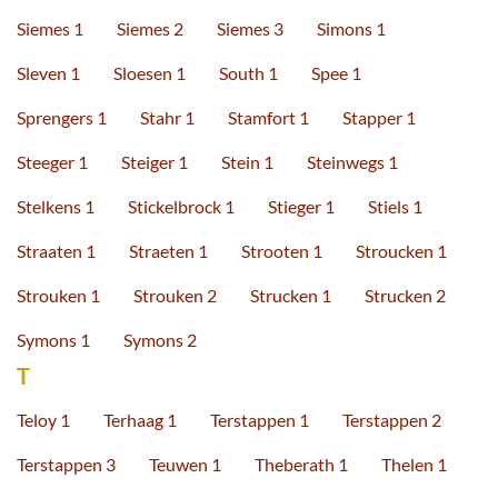
Siemes 1
Siemes 2
Siemes 3
Simons 1
Sleven 1
Sloesen 1
South 1
Spee 1
Sprengers 1
Stahr 1
Stamfort 1
Stapper 1
Steeger 1
Steiger 1
Stein 1
Steinwegs 1
Stelkens 1
Stickelbrock 1
Stieger 1
Stiels 1
Straaten 1
Straeten 1
Strooten 1
Stroucken 1
Strouken 1
Strouken 2
Strucken 1
Strucken 2
Symons 1
Symons 2
T
Teloy 1
Terhaag 1
Terstappen 1
Terstappen 2
Terstappen 3
Teuwen 1
Theberath 1
Thelen 1