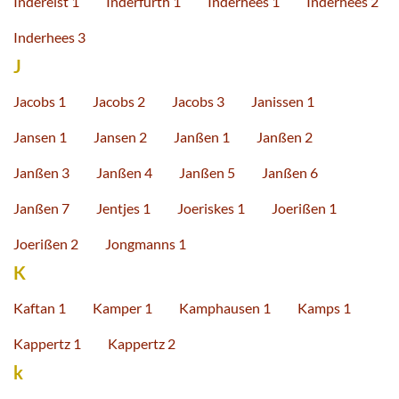
Inderelst 1
Inderfurth 1
Inderhees 1
Inderhees 2
Inderhees 3
J
Jacobs 1
Jacobs 2
Jacobs 3
Janissen 1
Jansen 1
Jansen 2
Janßen 1
Janßen 2
Janßen 3
Janßen 4
Janßen 5
Janßen 6
Janßen 7
Jentjes 1
Joeriskes 1
Joerißen 1
Joerißen 2
Jongmanns 1
K
Kaftan 1
Kamper 1
Kamphausen 1
Kamps 1
Kappertz 1
Kappertz 2
k