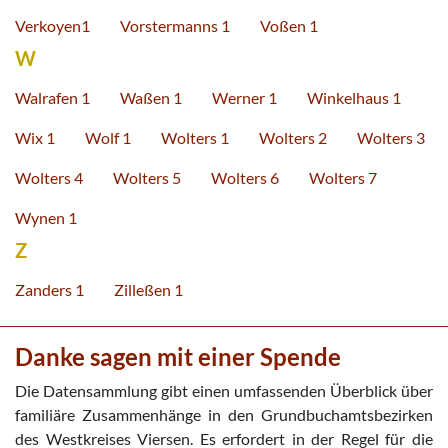
Verkoyen1
Vorstermanns 1
Voßen 1
W
Walrafen 1
Waßen 1
Werner 1
Winkelhaus 1
Wix 1
Wolf 1
Wolters 1
Wolters 2
Wolters 3
Wolters 4
Wolters 5
Wolters 6
Wolters 7
Wynen 1
Z
Zanders 1
Zilleßen 1
Danke sagen mit einer Spende
Die Datensammlung gibt einen umfassenden Überblick über
familiäre Zusammenhänge in den Grundbuchamtsbezirken
des Westkreises Viersen. Es erfordert in der Regel für die