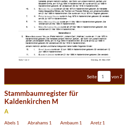













































































Seite
von
2
Stammbaumregister für
Kaldenkirchen M
A
Abels 1
Abrahams 1
Ambaum 1
Aretz 1