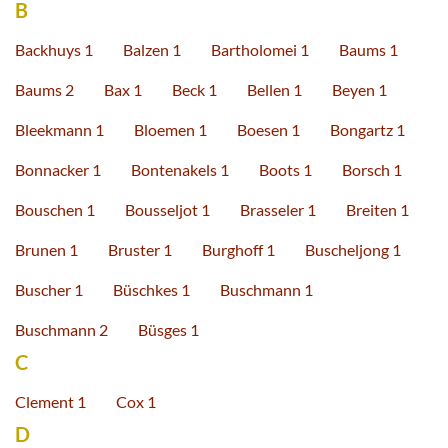
B
Backhuys 1
Balzen 1
Bartholomei 1
Baums 1
Baums 2
Bax 1
Beck 1
Bellen 1
Beyen 1
Bleekmann 1
Bloemen 1
Boesen 1
Bongartz 1
Bonnacker 1
Bontenakels 1
Boots 1
Borsch 1
Bouschen 1
Bousseljot 1
Brasseler 1
Breiten 1
Brunen 1
Bruster 1
Burghoff 1
Buscheljong 1
Buscher 1
Büschkes 1
Buschmann 1
Buschmann 2
Büsges 1
C
Clement 1
Cox 1
D