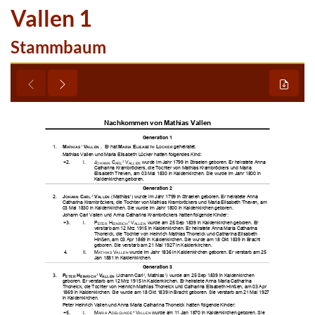
Vallen 1
Stammbaum































































































