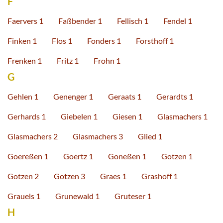
F
Faervers 1
Faßbender 1
Fellisch 1
Fendel 1
Finken 1
Flos 1
Fonders 1
Forsthoff 1
Frenken 1
Fritz 1
Frohn 1
G
Gehlen 1
Genenger 1
Geraats 1
Gerardts 1
Gerhards 1
Giebelen 1
Giesen 1
Glasmachers 1
Glasmachers 2
Glasmachers 3
Glied 1
Goereßen 1
Goertz 1
Goneßen 1
Gotzen 1
Gotzen 2
Gotzen 3
Graes 1
Grashoff 1
Grauels 1
Grunewald 1
Gruteser 1
H