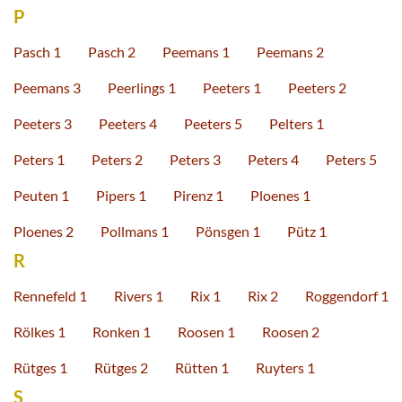
P
Pasch 1
Pasch 2
Peemans 1
Peemans 2
Peemans 3
Peerlings 1
Peeters 1
Peeters 2
Peeters 3
Peeters 4
Peeters 5
Pelters 1
Peters 1
Peters 2
Peters 3
Peters 4
Peters 5
Peuten 1
Pipers 1
Pirenz 1
Ploenes 1
Ploenes 2
Pollmans 1
Pönsgen 1
Pütz 1
R
Rennefeld 1
Rivers 1
Rix 1
Rix 2
Roggendorf 1
Rölkes 1
Ronken 1
Roosen 1
Roosen 2
Rütges 1
Rütges 2
Rütten 1
Ruyters 1
S