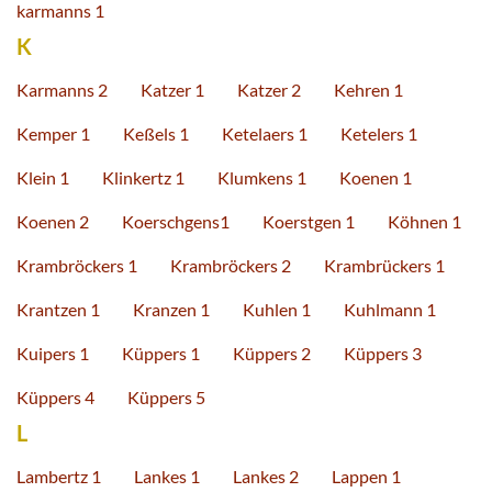
karmanns 1
K
Karmanns 2
Katzer 1
Katzer 2
Kehren 1
Kemper 1
Keßels 1
Ketelaers 1
Ketelers 1
Klein 1
Klinkertz 1
Klumkens 1
Koenen 1
Koenen 2
Koerschgens1
Koerstgen 1
Köhnen 1
Krambröckers 1
Krambröckers 2
Krambrückers 1
Krantzen 1
Kranzen 1
Kuhlen 1
Kuhlmann 1
Kuipers 1
Küppers 1
Küppers 2
Küppers 3
Küppers 4
Küppers 5
L
Lambertz 1
Lankes 1
Lankes 2
Lappen 1