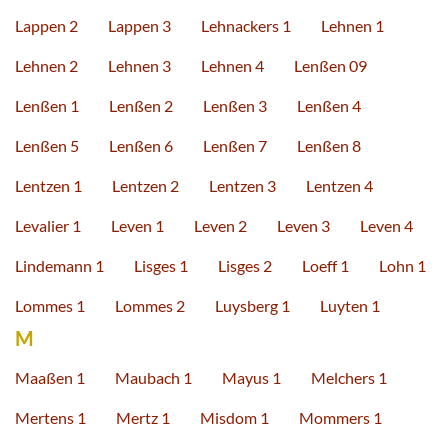
Lappen 2
Lappen 3
Lehnackers 1
Lehnen 1
Lehnen 2
Lehnen 3
Lehnen 4
Lenßen 09
Lenßen 1
Lenßen 2
Lenßen 3
Lenßen 4
Lenßen 5
Lenßen 6
Lenßen 7
Lenßen 8
Lentzen 1
Lentzen 2
Lentzen 3
Lentzen 4
Levalier 1
Leven 1
Leven 2
Leven 3
Leven 4
Lindemann 1
Lisges 1
Lisges 2
Loeff 1
Lohn 1
Lommes 1
Lommes 2
Luysberg 1
Luyten 1
M
Maaßen 1
Maubach 1
Mayus 1
Melchers 1
Mertens 1
Mertz 1
Misdom 1
Mommers 1