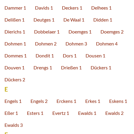
Dammer 1
Davids 1
Deckers 1
Delhees 1
Delißen 1
Deutges 1
De Waal 1
Didden 1
Dierichs 1
Dobbelaer 1
Doemges 1
Doemges 2
Dohmen 1
Dohmen 2
Dohmen 3
Dohmen 4
Dommes 1
Dondit 1
Dors 1
Dousen 1
Douven 1
Drengs 1
Drießen 1
Dückers 1
Dückers 2
E
Engels 1
Engels 2
Erckens 1
Erkes 1
Eskens 1
Eßer 1
Esters 1
Evertz 1
Ewalds 1
Ewalds 2
Ewalds 3