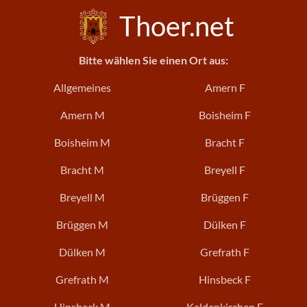
Thoer.net
Bitte wählen Sie einen Ort aus:
Allgemeines
Amern F
Amern M
Boisheim F
Boisheim M
Bracht F
Bracht M
Breyell F
Breyell M
Brüggen F
Brüggen M
Dülken F
Dülken M
Grefrath F
Grefrath M
Hinsbeck F
Hinsbeck M
Kaldenkirchen F