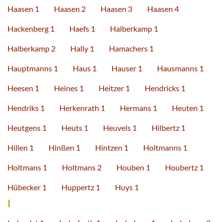
Haasen 1
Haasen 2
Haasen 3
Haasen 4
Hackenberg 1
Haefs 1
Halberkamp 1
Halberkamp 2
Hally 1
Hamachers 1
Hauptmanns 1
Haus 1
Hauser 1
Hausmanns 1
Heesen 1
Heines 1
Heitzer 1
Hendricks 1
Hendriks 1
Herkenrath 1
Hermans 1
Heuten 1
Heutgens 1
Heuts 1
Heuvels 1
Hilbertz 1
Hillen 1
Hinßen 1
Hintzen 1
Holtmanns 1
Holtmans 1
Holtmans 2
Houben 1
Houbertz 1
Hübecker 1
Huppertz 1
Huys 1
I