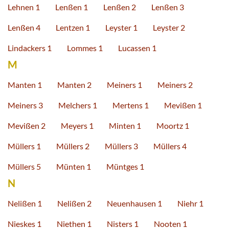
Lehnen 1
Lenßen 1
Lenßen 2
Lenßen 3
Lenßen 4
Lentzen 1
Leyster 1
Leyster 2
Lindackers 1
Lommes 1
Lucassen 1
M
Manten 1
Manten 2
Meiners 1
Meiners 2
Meiners 3
Melchers 1
Mertens 1
Mevißen 1
Mevißen 2
Meyers 1
Minten 1
Moortz 1
Müllers 1
Müllers 2
Müllers 3
Müllers 4
Müllers 5
Münten 1
Müntges 1
N
Nelißen 1
Nelißen 2
Neuenhausen 1
Niehr 1
Nieskes 1
Niethen 1
Nisters 1
Nooten 1