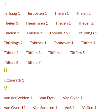
T
Terhaag 1
Terporten 1
Thelen 1
Thelen 2
Thelen 3
Theunissen 1
Theven 1
Theven 2
Thielen 1
Thielen 2
Thoenißen 1
Thürlings 1
Thürlings 2
Tobrock 1
Tophoven 1
Tüffers 1
Tüffers 2
Tüffers 3
Tüffers 4
Tüffers 5
Tüffers 6
Tüffers 7
U
Utzenrath 1
V
Van der Velden 1
Van Dyck
Van Oyen 1
Van Oyen 12
Van Sandten 1
Voß 1
Voßen 1