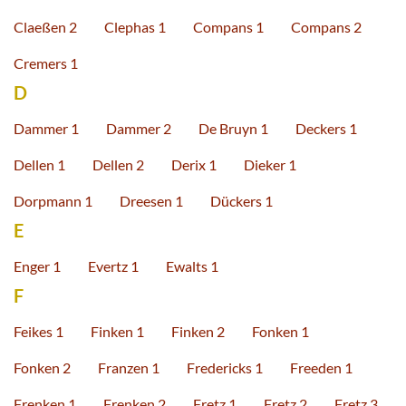
Claeßen 2
Clephas 1
Compans 1
Compans 2
Cremers 1
D
Dammer 1
Dammer 2
De Bruyn 1
Deckers 1
Dellen 1
Dellen 2
Derix 1
Dieker 1
Dorpmann 1
Dreesen 1
Dückers 1
E
Enger 1
Evertz 1
Ewalts 1
F
Feikes 1
Finken 1
Finken 2
Fonken 1
Fonken 2
Franzen 1
Fredericks 1
Freeden 1
Frenken 1
Frenken 2
Fretz 1
Fretz 2
Fretz 3