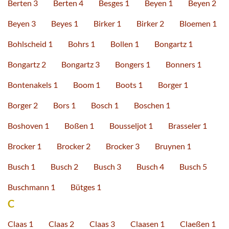
Berten 3
Berten 4
Besges 1
Beyen 1
Beyen 2
Beyen 3
Beyes 1
Birker 1
Birker 2
Bloemen 1
Bohlscheid 1
Bohrs 1
Bollen 1
Bongartz 1
Bongartz 2
Bongartz 3
Bongers 1
Bonners 1
Bontenakels 1
Boom 1
Boots 1
Borger 1
Borger 2
Bors 1
Bosch 1
Boschen 1
Boshoven 1
Boßen 1
Bousseljot 1
Brasseler 1
Brocker 1
Brocker 2
Brocker 3
Bruynen 1
Busch 1
Busch 2
Busch 3
Busch 4
Busch 5
Buschmann 1
Bütges 1
C
Claas 1
Claas 2
Claas 3
Claasen 1
Claeßen 1