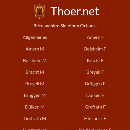
Thoer.net
Bitte wählen Sie einen Ort aus:
Allgemeines
Amern F
Amern M
Boisheim F
Boisheim M
Bracht F
Bracht M
Breyell F
Breyell M
Brüggen F
Brüggen M
Dülken F
Dülken M
Grefrath F
Grefrath M
Hinsbeck F
Hinsbeck M
Kaldenkirchen F