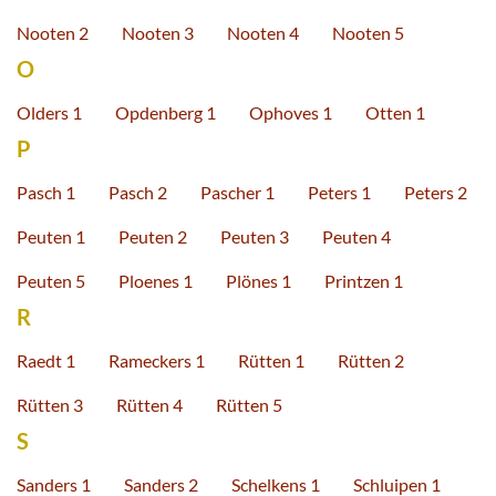
Nooten 2
Nooten 3
Nooten 4
Nooten 5
O
Olders 1
Opdenberg 1
Ophoves 1
Otten 1
P
Pasch 1
Pasch 2
Pascher 1
Peters 1
Peters 2
Peuten 1
Peuten 2
Peuten 3
Peuten 4
Peuten 5
Ploenes 1
Plönes 1
Printzen 1
R
Raedt 1
Rameckers 1
Rütten 1
Rütten 2
Rütten 3
Rütten 4
Rütten 5
S
Sanders 1
Sanders 2
Schelkens 1
Schluipen 1