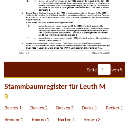





































































Seite
von
5
Stammbaumregister für Leuth M
B
Backes 1
Backes 2
Backes 3
Becks 1
Beeker 1
Beemer 1
Beeren 1
Berten 1
Berten 2