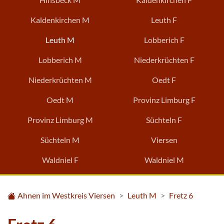
Kaldenkirchen M
Leuth F
Leuth M
Lobberich F
Lobberich M
Niederkrüchten F
Niederkrüchten M
Oedt F
Oedt M
Provinz Limburg F
Provinz Limburg M
Süchteln F
Süchteln M
Viersen
Waldniel F
Waldniel M
Ahnen im Westkreis Viersen
Leuth M
Fretz 6