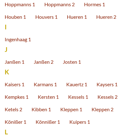
Hoppmanns 1
Hoppmanns 2
Hormes 1
Houben 1
Houvers 1
Hueren 1
Hueren 2
I
Ingenhaag 1
J
Janßen 1
Janßen 2
Josten 1
K
Kaisers 1
Karmans 1
Kauertz 1
Kaysers 1
Kempkes 1
Kersten 1
Kessels 1
Kessels 2
Ketels 2
Kibben 1
Kleppen 1
Kleppen 2
Könißer 1
Könnißer 1
Kuipers 1
L