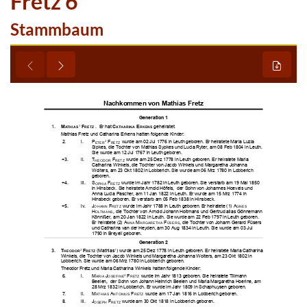
Fretz 6
Stammbaum









































































































