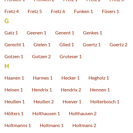
Fretz 4
Fretz 5
Fretz 6
Funken 1
Füsers 1
G
Gatz 1
Geenen 1
Genent 1
Genkes 1
Gerecht 1
Gielen 1
Glied 1
Goertz 1
Goertz 2
Gotzen 1
Gotzen 2
Gruteser 1
H
Haanen 1
Harmes 1
Hecker 1
Hegholz 1
Heinen 1
Hendrix 1
Hendrix 2
Hennen 1
Heußen 1
Heußen 2
Hoever 1
Holterbosch 1
Hölters 1
Holthausen 1
Holthausen 2
Holtmanns 1
Holtmans 1
Holtmans 2