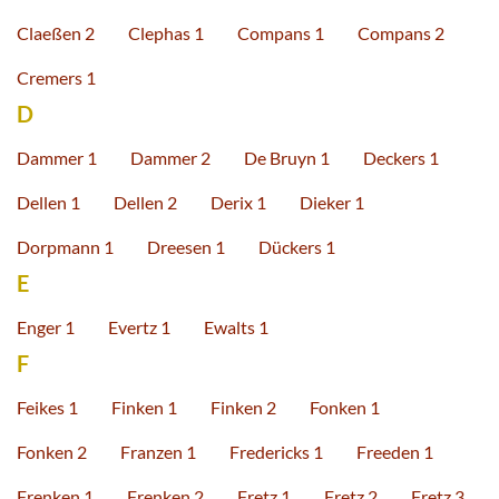
Claeßen 2
Clephas 1
Compans 1
Compans 2
Cremers 1
D
Dammer 1
Dammer 2
De Bruyn 1
Deckers 1
Dellen 1
Dellen 2
Derix 1
Dieker 1
Dorpmann 1
Dreesen 1
Dückers 1
E
Enger 1
Evertz 1
Ewalts 1
F
Feikes 1
Finken 1
Finken 2
Fonken 1
Fonken 2
Franzen 1
Fredericks 1
Freeden 1
Frenken 1
Frenken 2
Fretz 1
Fretz 2
Fretz 3