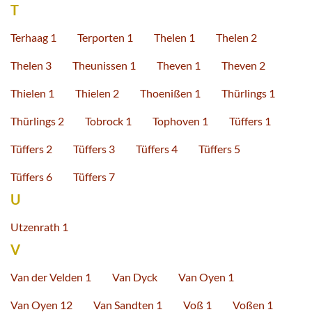
T
Terhaag 1
Terporten 1
Thelen 1
Thelen 2
Thelen 3
Theunissen 1
Theven 1
Theven 2
Thielen 1
Thielen 2
Thoenißen 1
Thürlings 1
Thürlings 2
Tobrock 1
Tophoven 1
Tüffers 1
Tüffers 2
Tüffers 3
Tüffers 4
Tüffers 5
Tüffers 6
Tüffers 7
U
Utzenrath 1
V
Van der Velden 1
Van Dyck
Van Oyen 1
Van Oyen 12
Van Sandten 1
Voß 1
Voßen 1