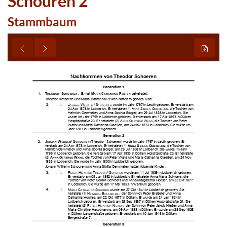
Schouren 2
Stammbaum






























































































































