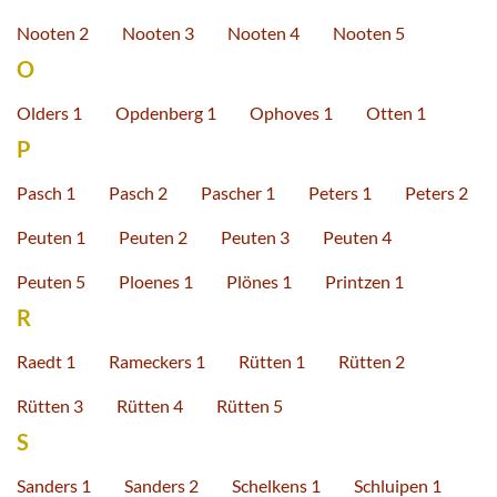
Nooten 2
Nooten 3
Nooten 4
Nooten 5
O
Olders 1
Opdenberg 1
Ophoves 1
Otten 1
P
Pasch 1
Pasch 2
Pascher 1
Peters 1
Peters 2
Peuten 1
Peuten 2
Peuten 3
Peuten 4
Peuten 5
Ploenes 1
Plönes 1
Printzen 1
R
Raedt 1
Rameckers 1
Rütten 1
Rütten 2
Rütten 3
Rütten 4
Rütten 5
S
Sanders 1
Sanders 2
Schelkens 1
Schluipen 1