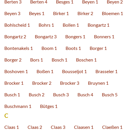
Berten 3
Berten 4
Besges 1
Beyen 1
Beyen 2
Beyen 3
Beyes 1
Birker 1
Birker 2
Bloemen 1
Bohlscheid 1
Bohrs 1
Bollen 1
Bongartz 1
Bongartz 2
Bongartz 3
Bongers 1
Bonners 1
Bontenakels 1
Boom 1
Boots 1
Borger 1
Borger 2
Bors 1
Bosch 1
Boschen 1
Boshoven 1
Boßen 1
Bousseljot 1
Brasseler 1
Brocker 1
Brocker 2
Brocker 3
Bruynen 1
Busch 1
Busch 2
Busch 3
Busch 4
Busch 5
Buschmann 1
Bütges 1
C
Claas 1
Claas 2
Claas 3
Claasen 1
Claeßen 1