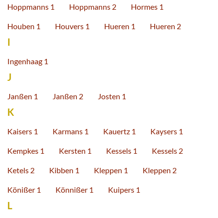
Hoppmanns 1
Hoppmanns 2
Hormes 1
Houben 1
Houvers 1
Hueren 1
Hueren 2
I
Ingenhaag 1
J
Janßen 1
Janßen 2
Josten 1
K
Kaisers 1
Karmans 1
Kauertz 1
Kaysers 1
Kempkes 1
Kersten 1
Kessels 1
Kessels 2
Ketels 2
Kibben 1
Kleppen 1
Kleppen 2
Könißer 1
Könnißer 1
Kuipers 1
L