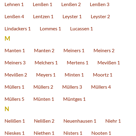
Lehnen 1
Lenßen 1
Lenßen 2
Lenßen 3
Lenßen 4
Lentzen 1
Leyster 1
Leyster 2
Lindackers 1
Lommes 1
Lucassen 1
M
Manten 1
Manten 2
Meiners 1
Meiners 2
Meiners 3
Melchers 1
Mertens 1
Mevißen 1
Mevißen 2
Meyers 1
Minten 1
Moortz 1
Müllers 1
Müllers 2
Müllers 3
Müllers 4
Müllers 5
Münten 1
Müntges 1
N
Nelißen 1
Nelißen 2
Neuenhausen 1
Niehr 1
Nieskes 1
Niethen 1
Nisters 1
Nooten 1