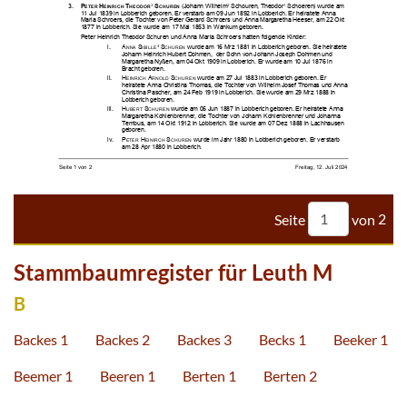






























































Seite
von
2
Stammbaumregister für Leuth M
B
Backes 1
Backes 2
Backes 3
Becks 1
Beeker 1
Beemer 1
Beeren 1
Berten 1
Berten 2