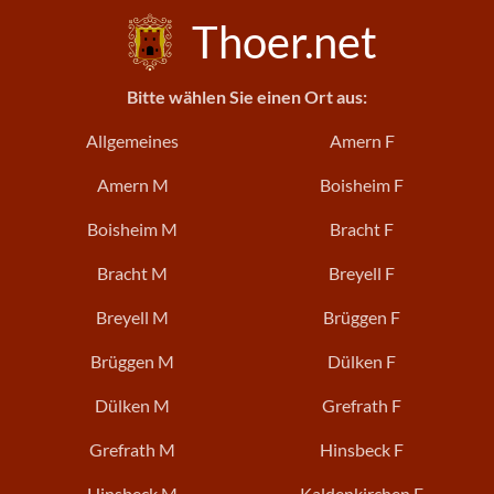
Thoer.net
Bitte wählen Sie einen Ort aus:
Allgemeines
Amern F
Amern M
Boisheim F
Boisheim M
Bracht F
Bracht M
Breyell F
Breyell M
Brüggen F
Brüggen M
Dülken F
Dülken M
Grefrath F
Grefrath M
Hinsbeck F
Hinsbeck M
Kaldenkirchen F