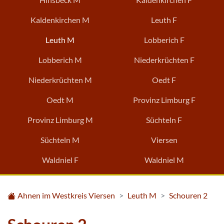
Kaldenkirchen M
Leuth F
Leuth M
Lobberich F
Lobberich M
Niederkrüchten F
Niederkrüchten M
Oedt F
Oedt M
Provinz Limburg F
Provinz Limburg M
Süchteln F
Süchteln M
Viersen
Waldniel F
Waldniel M
Ahnen im Westkreis Viersen
Leuth M
Schouren 2