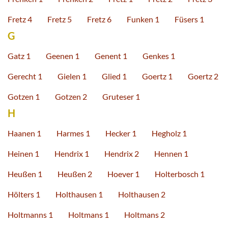
Fretz 4
Fretz 5
Fretz 6
Funken 1
Füsers 1
G
Gatz 1
Geenen 1
Genent 1
Genkes 1
Gerecht 1
Gielen 1
Glied 1
Goertz 1
Goertz 2
Gotzen 1
Gotzen 2
Gruteser 1
H
Haanen 1
Harmes 1
Hecker 1
Hegholz 1
Heinen 1
Hendrix 1
Hendrix 2
Hennen 1
Heußen 1
Heußen 2
Hoever 1
Holterbosch 1
Hölters 1
Holthausen 1
Holthausen 2
Holtmanns 1
Holtmans 1
Holtmans 2