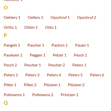
O
Oehlers 1
Oellers 1
Opschruf 1
Opschruf 2
Orths 1
Otten 1
Otto 1
P
Pangels 1
Pascher 1
Pastors 1
Pauen 1
Paulesen 1
Peggen 1
Pelzer 1
Pesch 1
Pesch 2
Pescher 1
Pescher 2
Peters 1
Peters 2
Peters 3
Peters 4
Peters 5
Peters 6
Pillen 1
Pillen 2
Plücken 1
Plücken 2
Pollmanns 1
Pollmanns 2
Printzen 1
Q