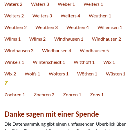
Waters 2
Waters 3
Weber 1
Welters 1
Welters 2
Welters 3
Welters 4
Weuthen 1
Weuthen 2
Weuthen 3
Weuthen 4
Willemsen 1
Wilms 1
Wilms 2
Windhausen 1
Windhausen 2
Windhausen 3
Windhausen 4
Windhausen 5
Winkels 1
Winterscheidt 1
Witthoff 1
Wix 1
Wix 2
Wolfs 1
Wolters 1
Wöthen 1
Wüsten 1
Z
Zoehren 1
Zoehren 2
Zohren 1
Zons 1
Danke sagen mit einer Spende
Die Datensammlung gibt einen umfassenden Überblick über