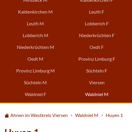
Kaldenkirchen M
Leuth F
Leuth M
Lobberich F
Lobberich M
Niederkrüchten F
Niederkrüchten M
Oedt F
Oedt M
Provinz Limburg F
Provinz Limburg M
Süchteln F
Süchteln M
Viersen
Waldniel F
Waldniel M
Ahnen im Westkreis Viersen
Waldniel M
Huyen 1