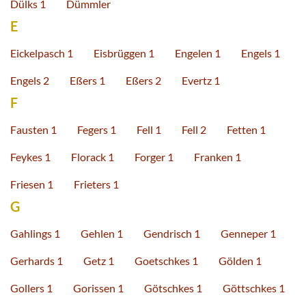
Dülks 1
Dümmler
E
Eickelpasch 1
Eisbrüggen 1
Engelen 1
Engels 1
Engels 2
Eßers 1
Eßers 2
Evertz 1
F
Fausten 1
Fegers 1
Fell 1
Fell 2
Fetten 1
Feykes 1
Florack 1
Forger 1
Franken 1
Friesen 1
Frieters 1
G
Gahlings 1
Gehlen 1
Gendrisch 1
Genneper 1
Gerhards 1
Getz 1
Goetschkes 1
Gölden 1
Gollers 1
Gorissen 1
Götschkes 1
Göttschkes 1