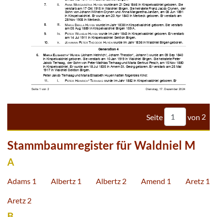











































































Seite
von
2
Stammbaumregister für Waldniel M
A
Adams 1
Albertz 1
Albertz 2
Amend 1
Aretz 1
Aretz 2
B