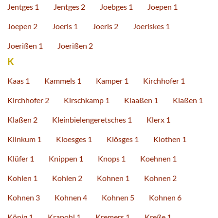
Jentges 1
Jentges 2
Joebges 1
Joepen 1
Joepen 2
Joeris 1
Joeris 2
Joeriskes 1
Joerißen 1
Joerißen 2
K
Kaas 1
Kammels 1
Kamper 1
Kirchhofer 1
Kirchhofer 2
Kirschkamp 1
Klaaßen 1
Klaßen 1
Klaßen 2
Kleinbielengeretsches 1
Klerx 1
Klinkum 1
Kloesges 1
Klösges 1
Klothen 1
Klüfer 1
Knippen 1
Knops 1
Koehnen 1
Kohlen 1
Kohlen 2
Kohnen 1
Kohnen 2
Kohnen 3
Kohnen 4
Kohnen 5
Kohnen 6
König 1
Krapohl 1
Kremers 1
Kreße 1