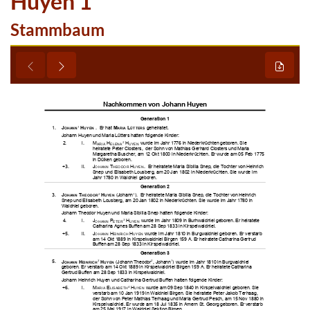
Huyen 1
Stammbaum









































































































