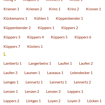
Krienen 1
Krienen 2
Krins 1
Krins 2
Kronen 1
Kückemanns 1
Kühlen 1
Küppenbender 1
Küppenbender 2
Küppers 1
Küppers 2
Küppers 3
Küppers 4
Küppers 5
Küppers 6
Küppers 7
Küsters 1
L
Lambertz 1
Langerbeins 1
Laufen 1
Laufen 2
Laufen 3
Laumen 1
Laveaux 1
Leiendecker 1
Lemges 1
Lennartz 1
Lennertz 1
Lennertz 2
Lenzen 1
Lenzen 2
Lenzen 3
Leppers 1
Leppers 2
Lintges 1
Loyen 2
Loyen 3
Lücken 1