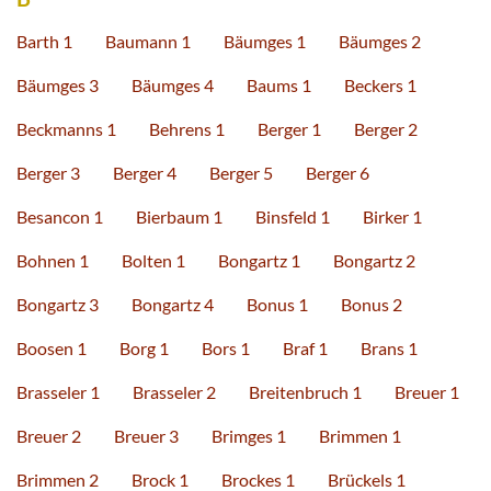
Barth 1
Baumann 1
Bäumges 1
Bäumges 2
Bäumges 3
Bäumges 4
Baums 1
Beckers 1
Beckmanns 1
Behrens 1
Berger 1
Berger 2
Berger 3
Berger 4
Berger 5
Berger 6
Besancon 1
Bierbaum 1
Binsfeld 1
Birker 1
Bohnen 1
Bolten 1
Bongartz 1
Bongartz 2
Bongartz 3
Bongartz 4
Bonus 1
Bonus 2
Boosen 1
Borg 1
Bors 1
Braf 1
Brans 1
Brasseler 1
Brasseler 2
Breitenbruch 1
Breuer 1
Breuer 2
Breuer 3
Brimges 1
Brimmen 1
Brimmen 2
Brock 1
Brockes 1
Brückels 1