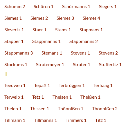
Schumm 2
Schüren 1
Schürmanns 1
Siegers 1
Siemes 1
Siemes 2
Siemes 3
Siemes 4
Sievertz 1
Staer 1
Stams 1
Stapmans 1
Stapper 1
Stappmanns 1
Stappmanns 2
Stappmanns 3
Stemans 1
Stevens 1
Stevens 2
Stockums 1
Stratemeyer 1
Strater 1
Stufferttz 1
T
Teeuwen 1
Tepaß 1
Terbrüggen 1
Terhaag 1
Terwelp 1
Tetz 1
Theisen 1
Theißen 1
Thelen 1
Thissen 1
Thönnißen 1
Thönnißen 2
Tillmann 1
Tillmanns 1
Timmers 1
Titz 1