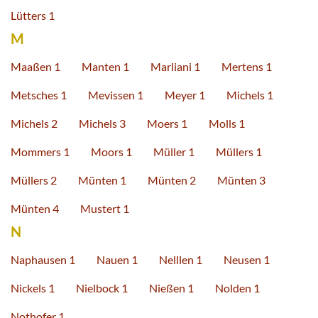
Lütters 1
M
Maaßen 1
Manten 1
Marliani 1
Mertens 1
Metsches 1
Mevissen 1
Meyer 1
Michels 1
Michels 2
Michels 3
Moers 1
Molls 1
Mommers 1
Moors 1
Müller 1
Müllers 1
Müllers 2
Münten 1
Münten 2
Münten 3
Münten 4
Mustert 1
N
Naphausen 1
Nauen 1
Nelllen 1
Neusen 1
Nickels 1
Nielbock 1
Nießen 1
Nolden 1
Nothofer 1