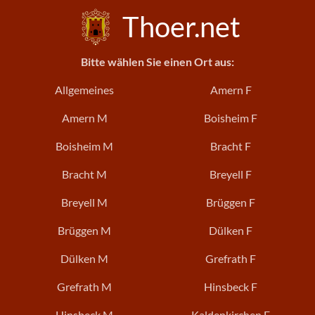
Thoer.net
Bitte wählen Sie einen Ort aus:
Allgemeines
Amern F
Amern M
Boisheim F
Boisheim M
Bracht F
Bracht M
Breyell F
Breyell M
Brüggen F
Brüggen M
Dülken F
Dülken M
Grefrath F
Grefrath M
Hinsbeck F
Hinsbeck M
Kaldenkirchen F