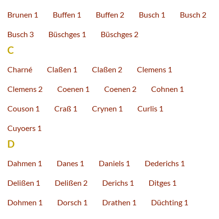
Brunen 1
Buffen 1
Buffen 2
Busch 1
Busch 2
Busch 3
Büschges 1
Büschges 2
C
Charné
Claßen 1
Claßen 2
Clemens 1
Clemens 2
Coenen 1
Coenen 2
Cohnen 1
Couson 1
Craß 1
Crynen 1
Curlis 1
Cuyoers 1
D
Dahmen 1
Danes 1
Daniels 1
Dederichs 1
Delißen 1
Delißen 2
Derichs 1
Ditges 1
Dohmen 1
Dorsch 1
Drathen 1
Düchting 1