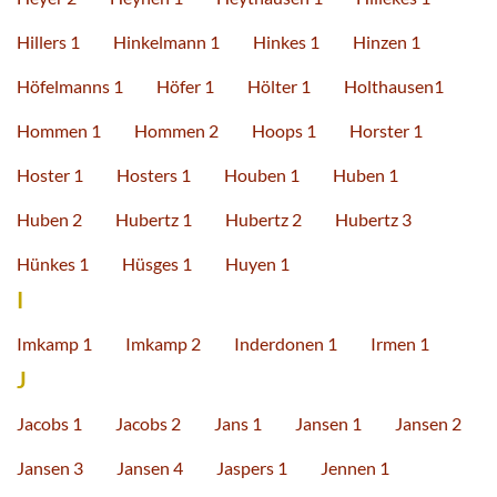
Hillers 1
Hinkelmann 1
Hinkes 1
Hinzen 1
Höfelmanns 1
Höfer 1
Hölter 1
Holthausen1
Hommen 1
Hommen 2
Hoops 1
Horster 1
Hoster 1
Hosters 1
Houben 1
Huben 1
Huben 2
Hubertz 1
Hubertz 2
Hubertz 3
Hünkes 1
Hüsges 1
Huyen 1
I
Imkamp 1
Imkamp 2
Inderdonen 1
Irmen 1
J
Jacobs 1
Jacobs 2
Jans 1
Jansen 1
Jansen 2
Jansen 3
Jansen 4
Jaspers 1
Jennen 1