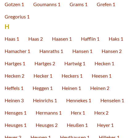
Gotzen 1
Goumanns 1
Grams 1
Grefen 1
Gregorius 1
H
Haas 1
Haas 2
Haasen 1
Hafflin 1
Haks 1
Hamacher 1
Hanraths 1
Hansen 1
Hansen 2
Hartges 1
Hartges 2
Hartwig 1
Hecken 1
Hecken 2
Hecker 1
Heckers 1
Heesen 1
Heffels 1
Heggen 1
Heinen 1
Heinen 2
Heinen 3
Heinrichs 1
Hennekes 1
Henselen 1
Hensges 1
Hermanns 1
Herx 1
Herx 2
Heusges 1
Heusges 2
Heußen 1
Heyer 1
Heyer 2
Heynen 1
Heythausen 1
Hillekes 1