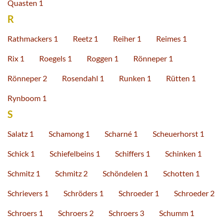
Quasten 1
R
Rathmackers 1
Reetz 1
Reiher 1
Reimes 1
Rix 1
Roegels 1
Roggen 1
Rönneper 1
Rönneper 2
Rosendahl 1
Runken 1
Rütten 1
Rynboom 1
S
Salatz 1
Schamong 1
Scharné 1
Scheuerhorst 1
Schick 1
Schiefelbeins 1
Schiffers 1
Schinken 1
Schmitz 1
Schmitz 2
Schöndelen 1
Schotten 1
Schrievers 1
Schröders 1
Schroeder 1
Schroeder 2
Schroers 1
Schroers 2
Schroers 3
Schumm 1