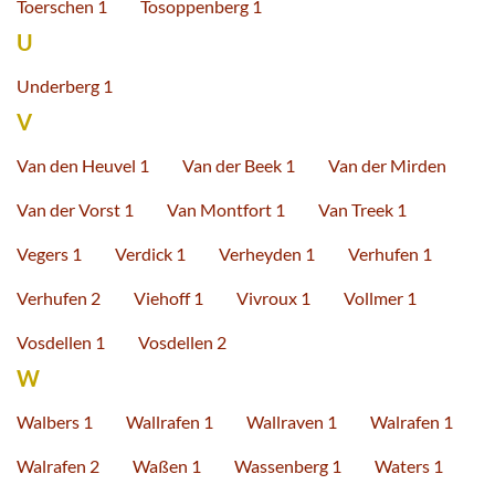
Toerschen 1
Tosoppenberg 1
U
Underberg 1
V
Van den Heuvel 1
Van der Beek 1
Van der Mirden
Van der Vorst 1
Van Montfort 1
Van Treek 1
Vegers 1
Verdick 1
Verheyden 1
Verhufen 1
Verhufen 2
Viehoff 1
Vivroux 1
Vollmer 1
Vosdellen 1
Vosdellen 2
W
Walbers 1
Wallrafen 1
Wallraven 1
Walrafen 1
Walrafen 2
Waßen 1
Wassenberg 1
Waters 1