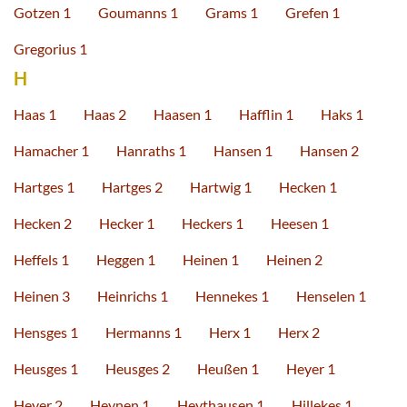
Gotzen 1
Goumanns 1
Grams 1
Grefen 1
Gregorius 1
H
Haas 1
Haas 2
Haasen 1
Hafflin 1
Haks 1
Hamacher 1
Hanraths 1
Hansen 1
Hansen 2
Hartges 1
Hartges 2
Hartwig 1
Hecken 1
Hecken 2
Hecker 1
Heckers 1
Heesen 1
Heffels 1
Heggen 1
Heinen 1
Heinen 2
Heinen 3
Heinrichs 1
Hennekes 1
Henselen 1
Hensges 1
Hermanns 1
Herx 1
Herx 2
Heusges 1
Heusges 2
Heußen 1
Heyer 1
Heyer 2
Heynen 1
Heythausen 1
Hillekes 1