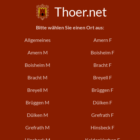
Thoer.net
Bitte wählen Sie einen Ort aus:
Allgemeines
Amern F
Amern M
Boisheim F
Boisheim M
Bracht F
Bracht M
Breyell F
Breyell M
Brüggen F
Brüggen M
Dülken F
Dülken M
Grefrath F
Grefrath M
Hinsbeck F
Hinsbeck M
Kaldenkirchen F