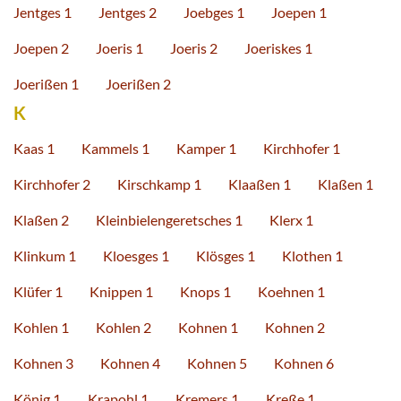
Jentges 1
Jentges 2
Joebges 1
Joepen 1
Joepen 2
Joeris 1
Joeris 2
Joeriskes 1
Joerißen 1
Joerißen 2
K
Kaas 1
Kammels 1
Kamper 1
Kirchhofer 1
Kirchhofer 2
Kirschkamp 1
Klaaßen 1
Klaßen 1
Klaßen 2
Kleinbielengeretsches 1
Klerx 1
Klinkum 1
Kloesges 1
Klösges 1
Klothen 1
Klüfer 1
Knippen 1
Knops 1
Koehnen 1
Kohlen 1
Kohlen 2
Kohnen 1
Kohnen 2
Kohnen 3
Kohnen 4
Kohnen 5
Kohnen 6
König 1
Krapohl 1
Kremers 1
Kreße 1