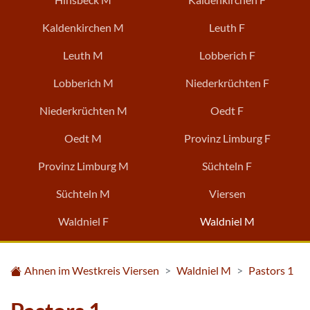
Kaldenkirchen M
Leuth F
Leuth M
Lobberich F
Lobberich M
Niederkrüchten F
Niederkrüchten M
Oedt F
Oedt M
Provinz Limburg F
Provinz Limburg M
Süchteln F
Süchteln M
Viersen
Waldniel F
Waldniel M
Ahnen im Westkreis Viersen
Waldniel M
Pastors 1