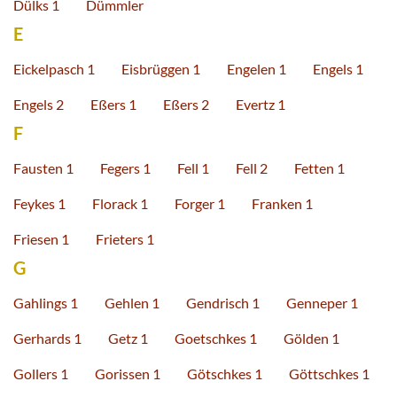
Dülks 1
Dümmler
E
Eickelpasch 1
Eisbrüggen 1
Engelen 1
Engels 1
Engels 2
Eßers 1
Eßers 2
Evertz 1
F
Fausten 1
Fegers 1
Fell 1
Fell 2
Fetten 1
Feykes 1
Florack 1
Forger 1
Franken 1
Friesen 1
Frieters 1
G
Gahlings 1
Gehlen 1
Gendrisch 1
Genneper 1
Gerhards 1
Getz 1
Goetschkes 1
Gölden 1
Gollers 1
Gorissen 1
Götschkes 1
Göttschkes 1