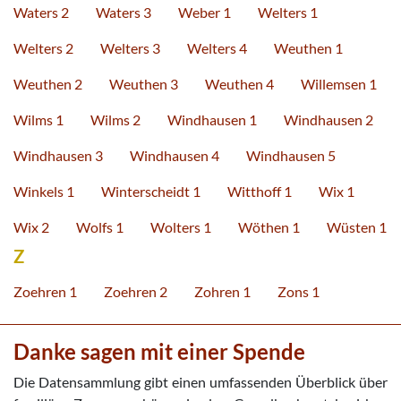
Waters 2
Waters 3
Weber 1
Welters 1
Welters 2
Welters 3
Welters 4
Weuthen 1
Weuthen 2
Weuthen 3
Weuthen 4
Willemsen 1
Wilms 1
Wilms 2
Windhausen 1
Windhausen 2
Windhausen 3
Windhausen 4
Windhausen 5
Winkels 1
Winterscheidt 1
Witthoff 1
Wix 1
Wix 2
Wolfs 1
Wolters 1
Wöthen 1
Wüsten 1
Z
Zoehren 1
Zoehren 2
Zohren 1
Zons 1
Danke sagen mit einer Spende
Die Datensammlung gibt einen umfassenden Überblick über