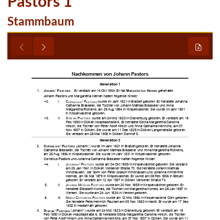
Pastors 1
Stammbaum




























































































