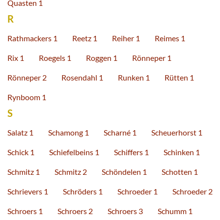
Quasten 1
R
Rathmackers 1
Reetz 1
Reiher 1
Reimes 1
Rix 1
Roegels 1
Roggen 1
Rönneper 1
Rönneper 2
Rosendahl 1
Runken 1
Rütten 1
Rynboom 1
S
Salatz 1
Schamong 1
Scharné 1
Scheuerhorst 1
Schick 1
Schiefelbeins 1
Schiffers 1
Schinken 1
Schmitz 1
Schmitz 2
Schöndelen 1
Schotten 1
Schrievers 1
Schröders 1
Schroeder 1
Schroeder 2
Schroers 1
Schroers 2
Schroers 3
Schumm 1