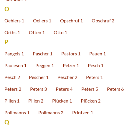
O
Oehlers 1
Oellers 1
Opschruf 1
Opschruf 2
Orths 1
Otten 1
Otto 1
P
Pangels 1
Pascher 1
Pastors 1
Pauen 1
Paulesen 1
Peggen 1
Pelzer 1
Pesch 1
Pesch 2
Pescher 1
Pescher 2
Peters 1
Peters 2
Peters 3
Peters 4
Peters 5
Peters 6
Pillen 1
Pillen 2
Plücken 1
Plücken 2
Pollmanns 1
Pollmanns 2
Printzen 1
Q