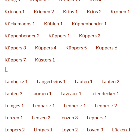
Krienen 1
Krienen 2
Krins 1
Krins 2
Kronen 1
Kückemanns 1
Kühlen 1
Küppenbender 1
Küppenbender 2
Küppers 1
Küppers 2
Küppers 3
Küppers 4
Küppers 5
Küppers 6
Küppers 7
Küsters 1
L
Lambertz 1
Langerbeins 1
Laufen 1
Laufen 2
Laufen 3
Laumen 1
Laveaux 1
Leiendecker 1
Lemges 1
Lennartz 1
Lennertz 1
Lennertz 2
Lenzen 1
Lenzen 2
Lenzen 3
Leppers 1
Leppers 2
Lintges 1
Loyen 2
Loyen 3
Lücken 1