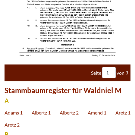


























































Seite
von
3
Stammbaumregister für Waldniel M
A
Adams 1
Albertz 1
Albertz 2
Amend 1
Aretz 1
Aretz 2
B