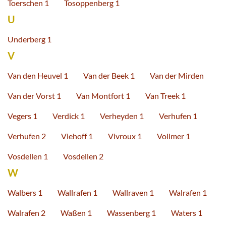
Toerschen 1
Tosoppenberg 1
U
Underberg 1
V
Van den Heuvel 1
Van der Beek 1
Van der Mirden
Van der Vorst 1
Van Montfort 1
Van Treek 1
Vegers 1
Verdick 1
Verheyden 1
Verhufen 1
Verhufen 2
Viehoff 1
Vivroux 1
Vollmer 1
Vosdellen 1
Vosdellen 2
W
Walbers 1
Wallrafen 1
Wallraven 1
Walrafen 1
Walrafen 2
Waßen 1
Wassenberg 1
Waters 1