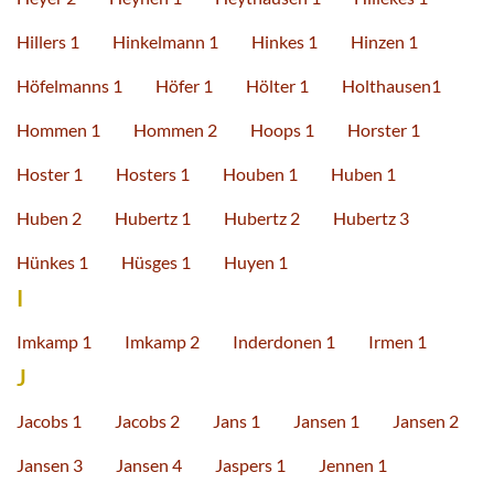
Hillers 1
Hinkelmann 1
Hinkes 1
Hinzen 1
Höfelmanns 1
Höfer 1
Hölter 1
Holthausen1
Hommen 1
Hommen 2
Hoops 1
Horster 1
Hoster 1
Hosters 1
Houben 1
Huben 1
Huben 2
Hubertz 1
Hubertz 2
Hubertz 3
Hünkes 1
Hüsges 1
Huyen 1
I
Imkamp 1
Imkamp 2
Inderdonen 1
Irmen 1
J
Jacobs 1
Jacobs 2
Jans 1
Jansen 1
Jansen 2
Jansen 3
Jansen 4
Jaspers 1
Jennen 1