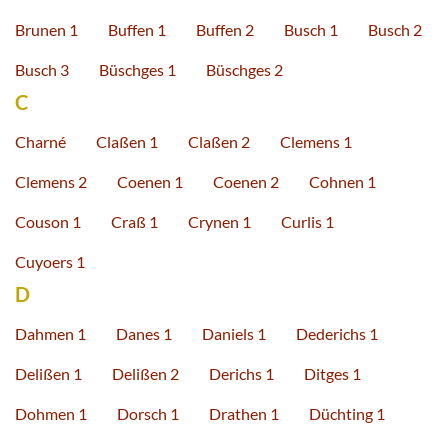
Brunen 1
Buffen 1
Buffen 2
Busch 1
Busch 2
Busch 3
Büschges 1
Büschges 2
C
Charné
Claßen 1
Claßen 2
Clemens 1
Clemens 2
Coenen 1
Coenen 2
Cohnen 1
Couson 1
Craß 1
Crynen 1
Curlis 1
Cuyoers 1
D
Dahmen 1
Danes 1
Daniels 1
Dederichs 1
Delißen 1
Delißen 2
Derichs 1
Ditges 1
Dohmen 1
Dorsch 1
Drathen 1
Düchting 1