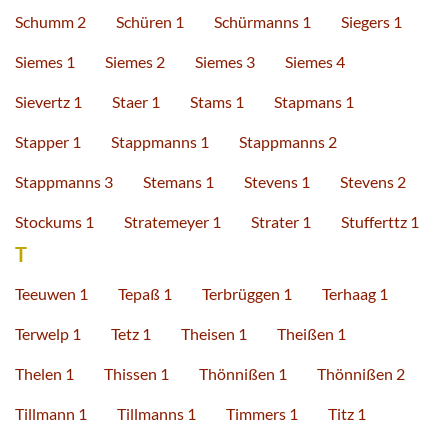
Schumm 2
Schüren 1
Schürmanns 1
Siegers 1
Siemes 1
Siemes 2
Siemes 3
Siemes 4
Sievertz 1
Staer 1
Stams 1
Stapmans 1
Stapper 1
Stappmanns 1
Stappmanns 2
Stappmanns 3
Stemans 1
Stevens 1
Stevens 2
Stockums 1
Stratemeyer 1
Strater 1
Stufferttz 1
T
Teeuwen 1
Tepaß 1
Terbrüggen 1
Terhaag 1
Terwelp 1
Tetz 1
Theisen 1
Theißen 1
Thelen 1
Thissen 1
Thönnißen 1
Thönnißen 2
Tillmann 1
Tillmanns 1
Timmers 1
Titz 1