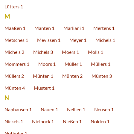
Lütters 1
M
Maaßen 1
Manten 1
Marliani 1
Mertens 1
Metsches 1
Mevissen 1
Meyer 1
Michels 1
Michels 2
Michels 3
Moers 1
Molls 1
Mommers 1
Moors 1
Müller 1
Müllers 1
Müllers 2
Münten 1
Münten 2
Münten 3
Münten 4
Mustert 1
N
Naphausen 1
Nauen 1
Nelllen 1
Neusen 1
Nickels 1
Nielbock 1
Nießen 1
Nolden 1
Nothofer 1