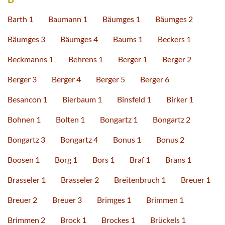
Barth 1
Baumann 1
Bäumges 1
Bäumges 2
Bäumges 3
Bäumges 4
Baums 1
Beckers 1
Beckmanns 1
Behrens 1
Berger 1
Berger 2
Berger 3
Berger 4
Berger 5
Berger 6
Besancon 1
Bierbaum 1
Binsfeld 1
Birker 1
Bohnen 1
Bolten 1
Bongartz 1
Bongartz 2
Bongartz 3
Bongartz 4
Bonus 1
Bonus 2
Boosen 1
Borg 1
Bors 1
Braf 1
Brans 1
Brasseler 1
Brasseler 2
Breitenbruch 1
Breuer 1
Breuer 2
Breuer 3
Brimges 1
Brimmen 1
Brimmen 2
Brock 1
Brockes 1
Brückels 1