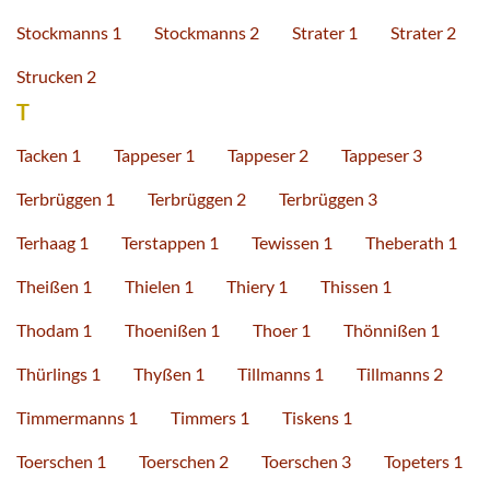
Stockmanns 1
Stockmanns 2
Strater 1
Strater 2
Strucken 2
T
Tacken 1
Tappeser 1
Tappeser 2
Tappeser 3
Terbrüggen 1
Terbrüggen 2
Terbrüggen 3
Terhaag 1
Terstappen 1
Tewissen 1
Theberath 1
Theißen 1
Thielen 1
Thiery 1
Thissen 1
Thodam 1
Thoenißen 1
Thoer 1
Thönnißen 1
Thürlings 1
Thyßen 1
Tillmanns 1
Tillmanns 2
Timmermanns 1
Timmers 1
Tiskens 1
Toerschen 1
Toerschen 2
Toerschen 3
Topeters 1