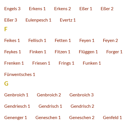
Engels 3
Erkens 1
Erkens 2
Eßer 1
Eßer 2
Eßer 3
Eulenpesch 1
Evertz 1
F
Feikes 1
Fellisch 1
Fetten 1
Feyen 1
Feyen 2
Feykes 1
Finken 1
Fitzen 1
Flüggen 1
Forger 1
Frenken 1
Friesen 1
Frings 1
Funken 1
Fürwentsches 1
G
Genbroich 1
Genbroich 2
Genbroich 3
Gendriesch 1
Gendrisch 1
Gendrisch 2
Genenger 1
Geneschen 1
Geneschen 2
Genfeld 1