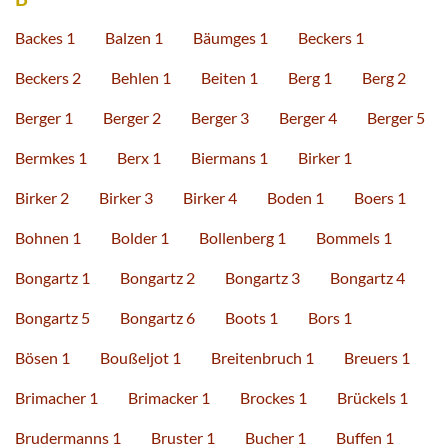
Backes 1
Balzen 1
Bäumges 1
Beckers 1
Beckers 2
Behlen 1
Beiten 1
Berg 1
Berg 2
Berger 1
Berger 2
Berger 3
Berger 4
Berger 5
Bermkes 1
Berx 1
Biermans 1
Birker 1
Birker 2
Birker 3
Birker 4
Boden 1
Boers 1
Bohnen 1
Bolder 1
Bollenberg 1
Bommels 1
Bongartz 1
Bongartz 2
Bongartz 3
Bongartz 4
Bongartz 5
Bongartz 6
Boots 1
Bors 1
Bösen 1
Boußeljot 1
Breitenbruch 1
Breuers 1
Brimacher 1
Brimacker 1
Brockes 1
Brückels 1
Brudermanns 1
Bruster 1
Bucher 1
Buffen 1