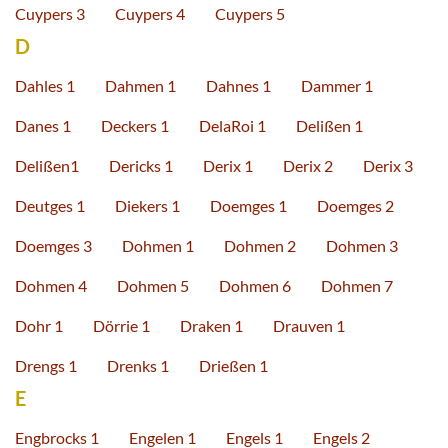
Cuypers 3
Cuypers 4
Cuypers 5
D
Dahles 1
Dahmen 1
Dahnes 1
Dammer 1
Danes 1
Deckers 1
DelaRoi 1
Delißen 1
Delißen1
Dericks 1
Derix 1
Derix 2
Derix 3
Deutges 1
Diekers 1
Doemges 1
Doemges 2
Doemges 3
Dohmen 1
Dohmen 2
Dohmen 3
Dohmen 4
Dohmen 5
Dohmen 6
Dohmen 7
Dohr 1
Dörrie 1
Draken 1
Drauven 1
Drengs 1
Drenks 1
Drießen 1
E
Engbrocks 1
Engelen 1
Engels 1
Engels 2