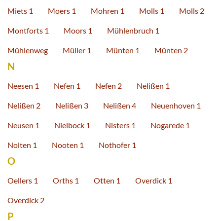
Miets 1
Moers 1
Mohren 1
Molls 1
Molls 2
Montforts 1
Moors 1
Mühlenbruch 1
Mühlenweg
Müller 1
Münten 1
Münten 2
N
Neesen 1
Nefen 1
Nefen 2
Nelißen 1
Nelißen 2
Nelißen 3
Nelißen 4
Neuenhoven 1
Neusen 1
Nielbock 1
Nisters 1
Nogarede 1
Nolten 1
Nooten 1
Nothofer 1
O
Oellers 1
Orths 1
Otten 1
Overdick 1
Overdick 2
P