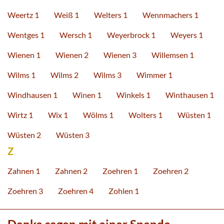
Weertz 1
Weiß 1
Welters 1
Wennmachers 1
Wentges 1
Wersch 1
Weyerbrock 1
Weyers 1
Wienen 1
Wienen 2
Wienen 3
Willemsen 1
Wilms 1
Wilms 2
Wilms 3
Wimmer 1
Windhausen 1
Winen 1
Winkels 1
Winthausen 1
Wirtz 1
Wix 1
Wölms 1
Wolters 1
Wüsten 1
Wüsten 2
Wüsten 3
Z
Zahnen 1
Zahnen 2
Zoehren 1
Zoehren 2
Zoehren 3
Zoehren 4
Zohlen 1