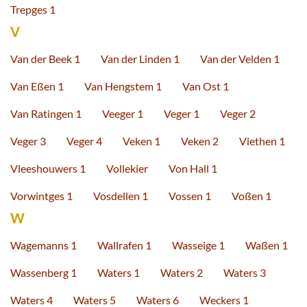
Trepges 1
V
Van der Beek 1
Van der Linden 1
Van der Velden 1
Van Eßen 1
Van Hengstem 1
Van Ost 1
Van Ratingen 1
Veeger 1
Veger 1
Veger 2
Veger 3
Veger 4
Veken 1
Veken 2
Viethen 1
Vleeshouwers 1
Vollekier
Von Hall 1
Vorwintges 1
Vosdellen 1
Vossen 1
Voßen 1
W
Wagemanns 1
Wallrafen 1
Wasseige 1
Waßen 1
Wassenberg 1
Waters 1
Waters 2
Waters 3
Waters 4
Waters 5
Waters 6
Weckers 1