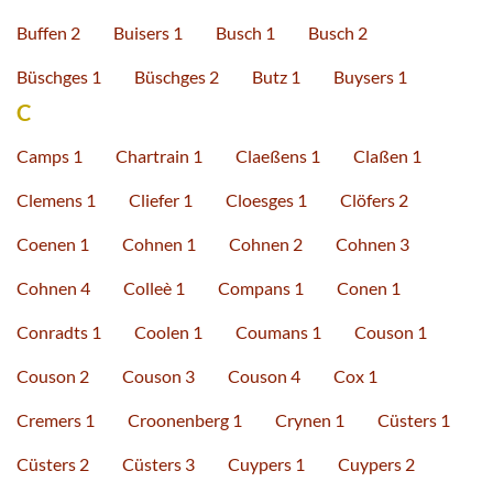
Buffen 2
Buisers 1
Busch 1
Busch 2
Büschges 1
Büschges 2
Butz 1
Buysers 1
C
Camps 1
Chartrain 1
Claeßens 1
Claßen 1
Clemens 1
Cliefer 1
Cloesges 1
Clöfers 2
Coenen 1
Cohnen 1
Cohnen 2
Cohnen 3
Cohnen 4
Colleè 1
Compans 1
Conen 1
Conradts 1
Coolen 1
Coumans 1
Couson 1
Couson 2
Couson 3
Couson 4
Cox 1
Cremers 1
Croonenberg 1
Crynen 1
Cüsters 1
Cüsters 2
Cüsters 3
Cuypers 1
Cuypers 2