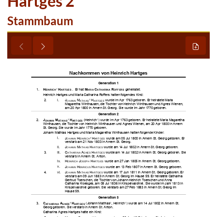
Hartges 2
Stammbaum






















































































































