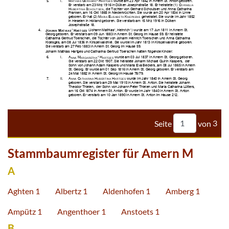












































































Seite
von
3
Stammbaumregister für Amern M
A
Aghten 1
Albertz 1
Aldenhofen 1
Amberg 1
Ampütz 1
Angenthoer 1
Anstoets 1
B