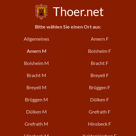
Thoer.net
Bitte wählen Sie einen Ort aus:
Allgemeines
Amern F
Amern M
Boisheim F
Boisheim M
Bracht F
Bracht M
Breyell F
Breyell M
Brüggen F
Brüggen M
Dülken F
Dülken M
Grefrath F
Grefrath M
Hinsbeck F
Hinsbeck M
Kaldenkirchen F