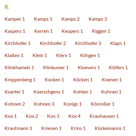
K
Kamper 1
Kamps 1
Kamps 2
Kamps 3
Kaspers 1
Kerren 1
Keupers 1
Kiggen 1
Kirchhofer 1
Kirchhofer 2
Kirchhofer 3
Klaps 1
Klaßen 1
Klein 1
Klerx 1
Klingen 1
Klinkhamels 1
Klinkumer 1
Kloevers 1
Klöfers 1
Knippenberg 1
Kocken 1
Köcken 1
Koenen 1
Koerfer 1
Koerschgens 1
Kohlen 1
Kohnen 1
Kohnen 2
Kohnen 3
Konigs 1
Könnißer 1
Kox 1
Kox 2
Kox 3
Kox 4
Krauhausen 1
Krautmann 1
Krienen 1
Krins 1
Kückemanns 1