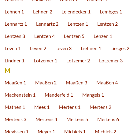
Lehnen 1
Lehnen 2
Leiendecker 1
Lembges 1
Lennartz 1
Lennartz 2
Lentzen 1
Lentzen 2
Lentzen 3
Lentzen 4
Lentzen 5
Lenzen 1
Leven 1
Leven 2
Leven 3
Liehnen 1
Liesges 2
Lindner 1
Lotzemer 1
Lotzemer 2
Lotzemer 3
M
Maaßen 1
Maaßen 2
Maaßen 3
Maaßen 4
Mackenstein 1
Manderfeld 1
Mangels 1
Mathen 1
Mees 1
Mertens 1
Mertens 2
Mertens 3
Mertens 4
Mertens 5
Mertens 6
Mevissen 1
Meyer 1
Michiels 1
Michiels 2