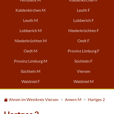
Kaldenkirchen M
Leuth F
Leuth M
Lobberich F
Lobberich M
Niederkrüchten F
Niederkrüchten M
Oedt F
Oedt M
Provinz Limburg F
Provinz Limburg M
Süchteln F
Süchteln M
Viersen
Waldniel F
Waldniel M
Ahnen im Westkreis Viersen
Amern M
Hartges 2