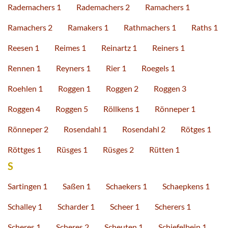
Rademachers 1
Rademachers 2
Ramachers 1
Ramachers 2
Ramakers 1
Rathmachers 1
Raths 1
Reesen 1
Reimes 1
Reinartz 1
Reiners 1
Rennen 1
Reyners 1
Rier 1
Roegels 1
Roehlen 1
Roggen 1
Roggen 2
Roggen 3
Roggen 4
Roggen 5
Röllkens 1
Rönneper 1
Rönneper 2
Rosendahl 1
Rosendahl 2
Rötges 1
Röttges 1
Rüsges 1
Rüsges 2
Rütten 1
S
Sartingen 1
Saßen 1
Schaekers 1
Schaepkens 1
Schalley 1
Scharder 1
Scheer 1
Scherers 1
Scheres 1
Scheres 2
Scheuten 1
Schiefelbein 1