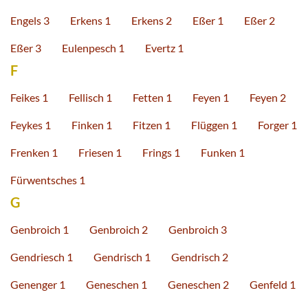
Engels 3
Erkens 1
Erkens 2
Eßer 1
Eßer 2
Eßer 3
Eulenpesch 1
Evertz 1
F
Feikes 1
Fellisch 1
Fetten 1
Feyen 1
Feyen 2
Feykes 1
Finken 1
Fitzen 1
Flüggen 1
Forger 1
Frenken 1
Friesen 1
Frings 1
Funken 1
Fürwentsches 1
G
Genbroich 1
Genbroich 2
Genbroich 3
Gendriesch 1
Gendrisch 1
Gendrisch 2
Genenger 1
Geneschen 1
Geneschen 2
Genfeld 1