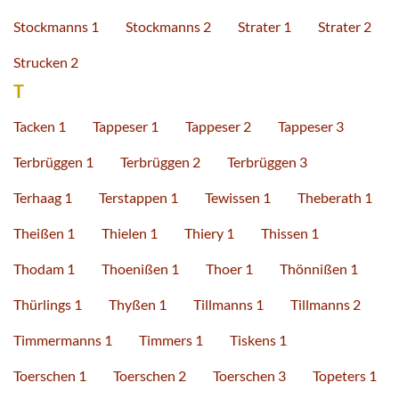
Stockmanns 1
Stockmanns 2
Strater 1
Strater 2
Strucken 2
T
Tacken 1
Tappeser 1
Tappeser 2
Tappeser 3
Terbrüggen 1
Terbrüggen 2
Terbrüggen 3
Terhaag 1
Terstappen 1
Tewissen 1
Theberath 1
Theißen 1
Thielen 1
Thiery 1
Thissen 1
Thodam 1
Thoenißen 1
Thoer 1
Thönnißen 1
Thürlings 1
Thyßen 1
Tillmanns 1
Tillmanns 2
Timmermanns 1
Timmers 1
Tiskens 1
Toerschen 1
Toerschen 2
Toerschen 3
Topeters 1