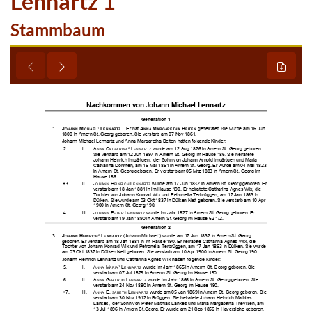
Lennartz 1
Stammbaum






































































































