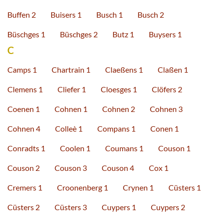
Buffen 2
Buisers 1
Busch 1
Busch 2
Büschges 1
Büschges 2
Butz 1
Buysers 1
C
Camps 1
Chartrain 1
Claeßens 1
Claßen 1
Clemens 1
Cliefer 1
Cloesges 1
Clöfers 2
Coenen 1
Cohnen 1
Cohnen 2
Cohnen 3
Cohnen 4
Colleè 1
Compans 1
Conen 1
Conradts 1
Coolen 1
Coumans 1
Couson 1
Couson 2
Couson 3
Couson 4
Cox 1
Cremers 1
Croonenberg 1
Crynen 1
Cüsters 1
Cüsters 2
Cüsters 3
Cuypers 1
Cuypers 2