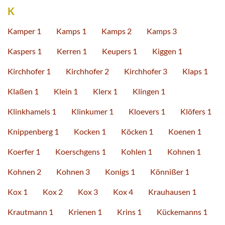
K
Kamper 1
Kamps 1
Kamps 2
Kamps 3
Kaspers 1
Kerren 1
Keupers 1
Kiggen 1
Kirchhofer 1
Kirchhofer 2
Kirchhofer 3
Klaps 1
Klaßen 1
Klein 1
Klerx 1
Klingen 1
Klinkhamels 1
Klinkumer 1
Kloevers 1
Klöfers 1
Knippenberg 1
Kocken 1
Köcken 1
Koenen 1
Koerfer 1
Koerschgens 1
Kohlen 1
Kohnen 1
Kohnen 2
Kohnen 3
Konigs 1
Könnißer 1
Kox 1
Kox 2
Kox 3
Kox 4
Krauhausen 1
Krautmann 1
Krienen 1
Krins 1
Kückemanns 1