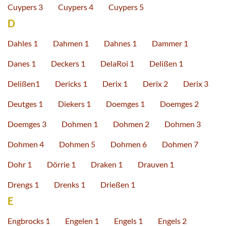
Cuypers 3
Cuypers 4
Cuypers 5
D
Dahles 1
Dahmen 1
Dahnes 1
Dammer 1
Danes 1
Deckers 1
DelaRoi 1
Delißen 1
Delißen1
Dericks 1
Derix 1
Derix 2
Derix 3
Deutges 1
Diekers 1
Doemges 1
Doemges 2
Doemges 3
Dohmen 1
Dohmen 2
Dohmen 3
Dohmen 4
Dohmen 5
Dohmen 6
Dohmen 7
Dohr 1
Dörrie 1
Draken 1
Drauven 1
Drengs 1
Drenks 1
Drießen 1
E
Engbrocks 1
Engelen 1
Engels 1
Engels 2