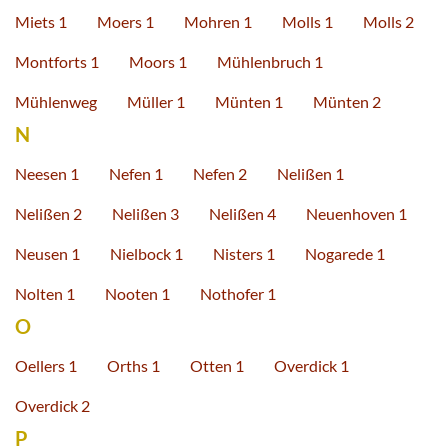
Miets 1
Moers 1
Mohren 1
Molls 1
Molls 2
Montforts 1
Moors 1
Mühlenbruch 1
Mühlenweg
Müller 1
Münten 1
Münten 2
N
Neesen 1
Nefen 1
Nefen 2
Nelißen 1
Nelißen 2
Nelißen 3
Nelißen 4
Neuenhoven 1
Neusen 1
Nielbock 1
Nisters 1
Nogarede 1
Nolten 1
Nooten 1
Nothofer 1
O
Oellers 1
Orths 1
Otten 1
Overdick 1
Overdick 2
P