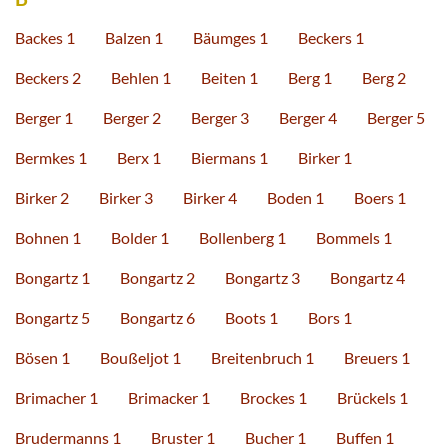
Backes 1
Balzen 1
Bäumges 1
Beckers 1
Beckers 2
Behlen 1
Beiten 1
Berg 1
Berg 2
Berger 1
Berger 2
Berger 3
Berger 4
Berger 5
Bermkes 1
Berx 1
Biermans 1
Birker 1
Birker 2
Birker 3
Birker 4
Boden 1
Boers 1
Bohnen 1
Bolder 1
Bollenberg 1
Bommels 1
Bongartz 1
Bongartz 2
Bongartz 3
Bongartz 4
Bongartz 5
Bongartz 6
Boots 1
Bors 1
Bösen 1
Boußeljot 1
Breitenbruch 1
Breuers 1
Brimacher 1
Brimacker 1
Brockes 1
Brückels 1
Brudermanns 1
Bruster 1
Bucher 1
Buffen 1