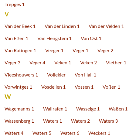
Trepges 1
V
Van der Beek 1
Van der Linden 1
Van der Velden 1
Van Eßen 1
Van Hengstem 1
Van Ost 1
Van Ratingen 1
Veeger 1
Veger 1
Veger 2
Veger 3
Veger 4
Veken 1
Veken 2
Viethen 1
Vleeshouwers 1
Vollekier
Von Hall 1
Vorwintges 1
Vosdellen 1
Vossen 1
Voßen 1
W
Wagemanns 1
Wallrafen 1
Wasseige 1
Waßen 1
Wassenberg 1
Waters 1
Waters 2
Waters 3
Waters 4
Waters 5
Waters 6
Weckers 1