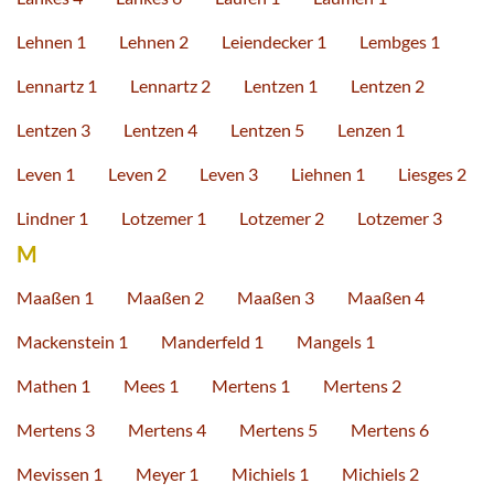
Lehnen 1
Lehnen 2
Leiendecker 1
Lembges 1
Lennartz 1
Lennartz 2
Lentzen 1
Lentzen 2
Lentzen 3
Lentzen 4
Lentzen 5
Lenzen 1
Leven 1
Leven 2
Leven 3
Liehnen 1
Liesges 2
Lindner 1
Lotzemer 1
Lotzemer 2
Lotzemer 3
M
Maaßen 1
Maaßen 2
Maaßen 3
Maaßen 4
Mackenstein 1
Manderfeld 1
Mangels 1
Mathen 1
Mees 1
Mertens 1
Mertens 2
Mertens 3
Mertens 4
Mertens 5
Mertens 6
Mevissen 1
Meyer 1
Michiels 1
Michiels 2