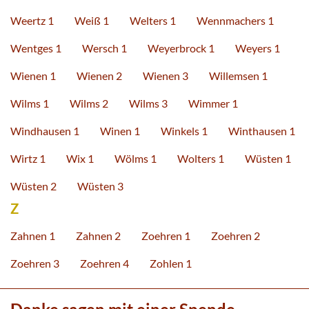
Weertz 1
Weiß 1
Welters 1
Wennmachers 1
Wentges 1
Wersch 1
Weyerbrock 1
Weyers 1
Wienen 1
Wienen 2
Wienen 3
Willemsen 1
Wilms 1
Wilms 2
Wilms 3
Wimmer 1
Windhausen 1
Winen 1
Winkels 1
Winthausen 1
Wirtz 1
Wix 1
Wölms 1
Wolters 1
Wüsten 1
Wüsten 2
Wüsten 3
Z
Zahnen 1
Zahnen 2
Zoehren 1
Zoehren 2
Zoehren 3
Zoehren 4
Zohlen 1