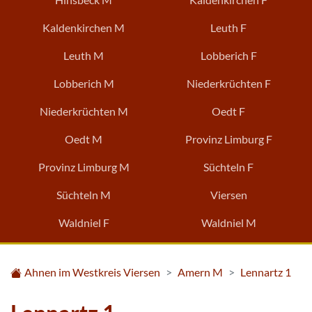
Kaldenkirchen M
Leuth F
Leuth M
Lobberich F
Lobberich M
Niederkrüchten F
Niederkrüchten M
Oedt F
Oedt M
Provinz Limburg F
Provinz Limburg M
Süchteln F
Süchteln M
Viersen
Waldniel F
Waldniel M
Ahnen im Westkreis Viersen
Amern M
Lennartz 1