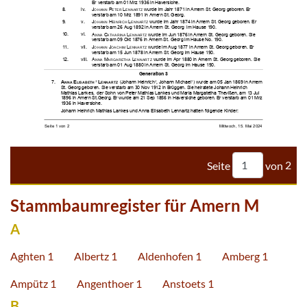





































































Seite
von
2
Stammbaumregister für Amern M
A
Aghten 1
Albertz 1
Aldenhofen 1
Amberg 1
Ampütz 1
Angenthoer 1
Anstoets 1
B