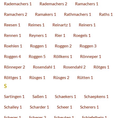
Rademachers 1
Rademachers 2
Ramachers 1
Ramachers 2
Ramakers 1
Rathmachers 1
Raths 1
Reesen 1
Reimes 1
Reinartz 1
Reiners 1
Rennen 1
Reyners 1
Rier 1
Roegels 1
Roehlen 1
Roggen 1
Roggen 2
Roggen 3
Roggen 4
Roggen 5
Röllkens 1
Rönneper 1
Rönneper 2
Rosendahl 1
Rosendahl 2
Rötges 1
Röttges 1
Rüsges 1
Rüsges 2
Rütten 1
S
Sartingen 1
Saßen 1
Schaekers 1
Schaepkens 1
Schalley 1
Scharder 1
Scheer 1
Scherers 1
Scheres 1
Scheres 2
Scheuten 1
Schiefelbein 1