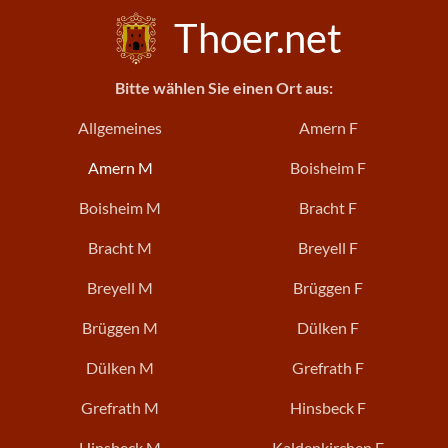
Thoer.net
Bitte wählen Sie einen Ort aus:
Allgemeines
Amern F
Amern M
Boisheim F
Boisheim M
Bracht F
Bracht M
Breyell F
Breyell M
Brüggen F
Brüggen M
Dülken F
Dülken M
Grefrath F
Grefrath M
Hinsbeck F
Hinsbeck M
Kaldenkirchen F