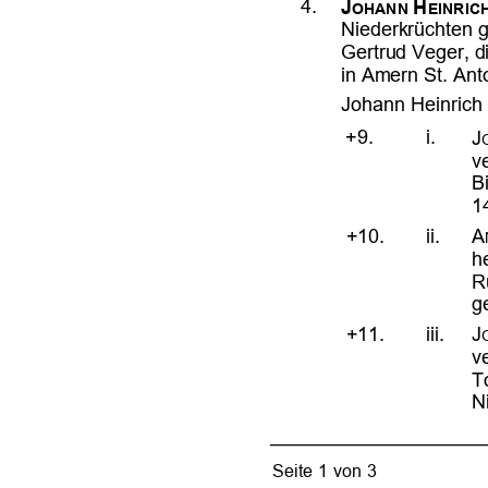











