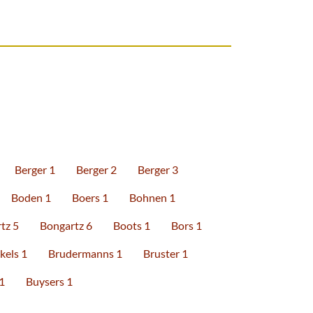
Berger 1
Berger 2
Berger 3
Boden 1
Boers 1
Bohnen 1
tz 5
Bongartz 6
Boots 1
Bors 1
kels 1
Brudermanns 1
Bruster 1
1
Buysers 1