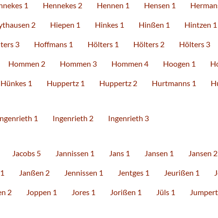
nnekes 1
Hennekes 2
Hennen 1
Hensen 1
Herman
ythausen 2
Hiepen 1
Hinkes 1
Hinßen 1
Hintzen 1
ters 3
Hoffmans 1
Hölters 1
Hölters 2
Hölters 3
Hommen 2
Hommen 3
Hommen 4
Hoogen 1
H
Hünkes 1
Huppertz 1
Huppertz 2
Hurtmanns 1
H
Ingenrieth 1
Ingenrieth 2
Ingenrieth 3
Jacobs 5
Jannissen 1
Jans 1
Jansen 1
Jansen 2
 1
Janßen 2
Jennissen 1
Jentges 1
Jeurißen 1
J
en 2
Joppen 1
Jores 1
Jorißen 1
Jüls 1
Jumpert