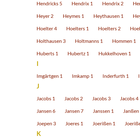
Hendricks 5
Hendrix 1
Hendrix 2
He
Heyer 2
Heymes 1
Heythausen 1
He
Hoelter 4
Hoelters 1
Hoelters 2
Hoel
Holthausen 3
Holtmanns 1
Hommen 1
Huberts 1
Hubertz 1
Hukkelhoven 1
I
Imgärtgen 1
Imkamp 1
Inderfurth 1
J
Jacobs 1
Jacobs 2
Jacobs 3
Jacobs 4
Jansen 6
Jansen 7
Janssen 1
Janßen
Joepen 3
Joeres 1
Joerißen 1
Joeriß
K