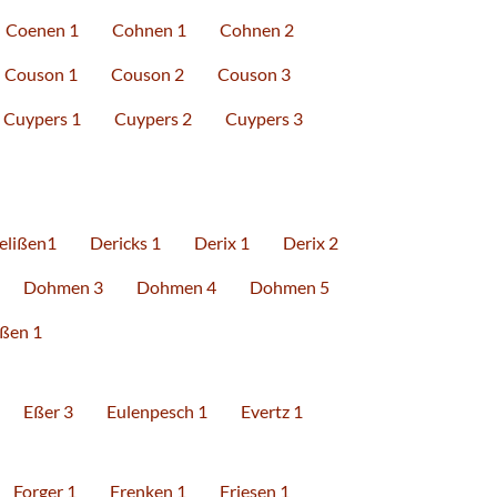
Coenen 1
Cohnen 1
Cohnen 2
Couson 1
Couson 2
Couson 3
Cuypers 1
Cuypers 2
Cuypers 3
elißen1
Dericks 1
Derix 1
Derix 2
Dohmen 3
Dohmen 4
Dohmen 5
ßen 1
Eßer 3
Eulenpesch 1
Evertz 1
Forger 1
Frenken 1
Friesen 1