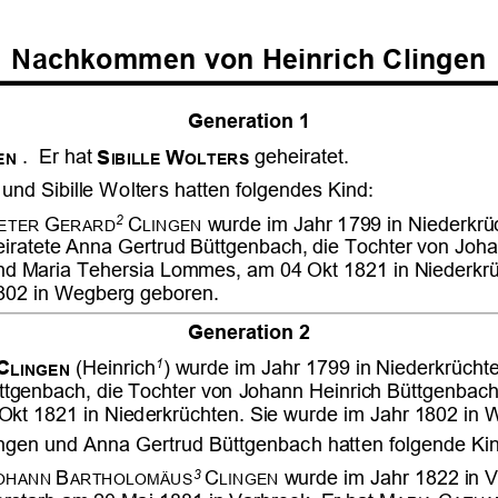





























