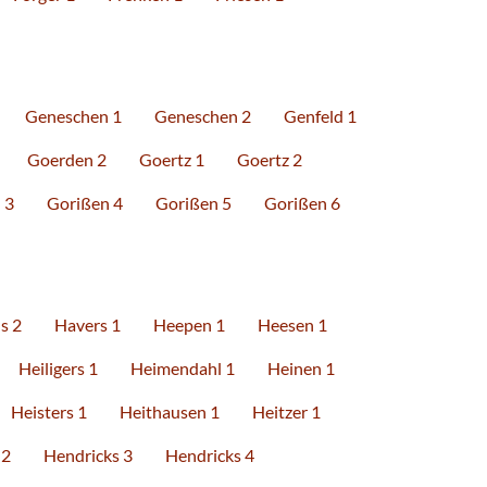
Geneschen 1
Geneschen 2
Genfeld 1
Goerden 2
Goertz 1
Goertz 2
 3
Gorißen 4
Gorißen 5
Gorißen 6
s 2
Havers 1
Heepen 1
Heesen 1
Heiligers 1
Heimendahl 1
Heinen 1
Heisters 1
Heithausen 1
Heitzer 1
 2
Hendricks 3
Hendricks 4