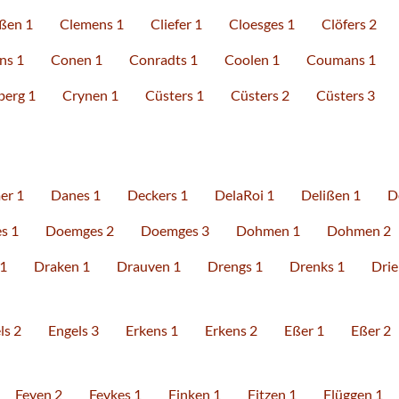
ßen 1
Clemens 1
Cliefer 1
Cloesges 1
Clöfers 2
ns 1
Conen 1
Conradts 1
Coolen 1
Coumans 1
erg 1
Crynen 1
Cüsters 1
Cüsters 2
Cüsters 3
r 1
Danes 1
Deckers 1
DelaRoi 1
Delißen 1
D
s 1
Doemges 2
Doemges 3
Dohmen 1
Dohmen 2
 1
Draken 1
Drauven 1
Drengs 1
Drenks 1
Drie
ls 2
Engels 3
Erkens 1
Erkens 2
Eßer 1
Eßer 2
Feyen 2
Feykes 1
Finken 1
Fitzen 1
Flüggen 1