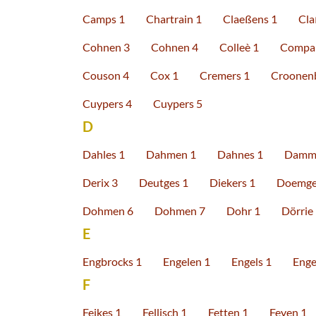
Camps 1
Chartrain 1
Claeßens 1
Cla
Cohnen 3
Cohnen 4
Colleè 1
Compa
Couson 4
Cox 1
Cremers 1
Croonenb
Cuypers 4
Cuypers 5
D
Dahles 1
Dahmen 1
Dahnes 1
Damme
Derix 3
Deutges 1
Diekers 1
Doemge
Dohmen 6
Dohmen 7
Dohr 1
Dörrie
E
Engbrocks 1
Engelen 1
Engels 1
Enge
F
Feikes 1
Fellisch 1
Fetten 1
Feyen 1