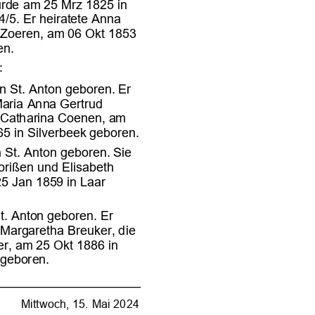
















