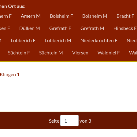
nen Ort aus:
ern F
Amern M
Boisheim F
Boisheim M
Bracht F
ken F
Dülken M
Grefrath F
Grefrath M
Hinsbeck F
M
Lobberich F
Lobberich M
Niederkrüchten F
Nied
Süchteln F
Süchteln M
Viersen
Waldniel F
Wal
Klingen 1
Seite
von
3