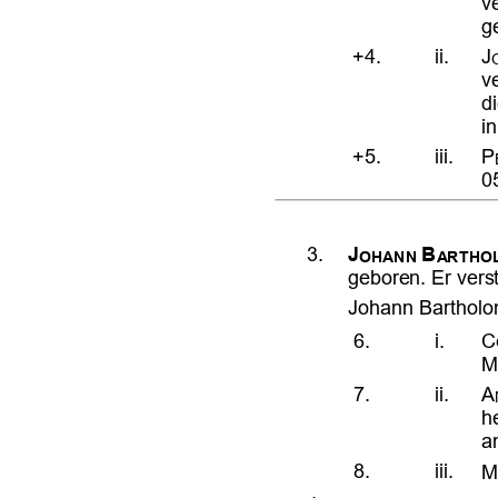












