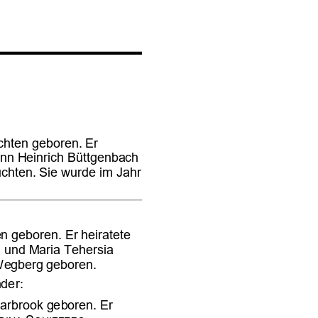







