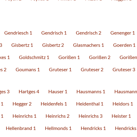
Gendriesch 1
Gendrisch 1
Gendrisch 2
Genenger 1
3
Gisbertz 1
Gisbertz 2
Glasmachers 1
Goerden 1
kes 1
Goldschmitz 1
Gorißen 1
Gorißen 2
Gorißen
s 2
Goumans 1
Gruteser 1
Gruteser 2
Gruteser 3
ges 3
Hartges 4
Hauser 1
Hausmanns 1
Hausmann
 1
Hegger 2
Heidenfels 1
Heidenthal 1
Heidors 1
 1
Heinrichs 1
Heinrichs 2
Heinrichs 3
Heister 1
Hellenbrand 1
Hellmonds 1
Hendricks 1
Hendricks