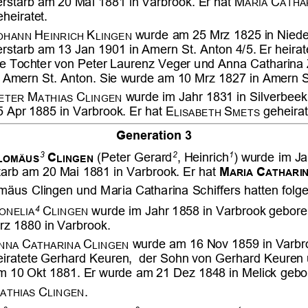

















































