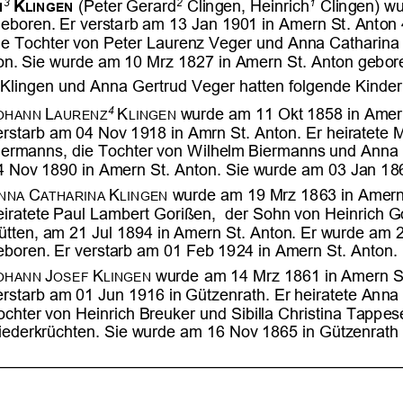

























