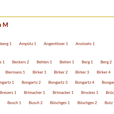
n M
berg 1
Ampütz 1
Angenthoer 1
Anstoets 1
s 1
Beckers 2
Behlen 1
Beiten 1
Berg 1
Berg 2
Biermans 1
Birker 1
Birker 2
Birker 3
Birker 4
ngartz 1
Bongartz 2
Bongartz 3
Bongartz 4
Bongar
Breuers 1
Brimacher 1
Brimacker 1
Brockes 1
Brüc
Busch 1
Busch 2
Büschges 1
Büschges 2
Butz 