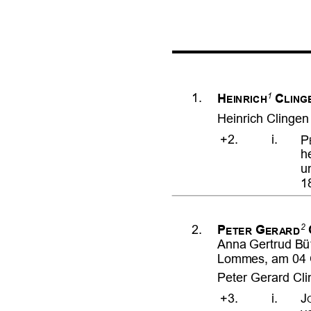














