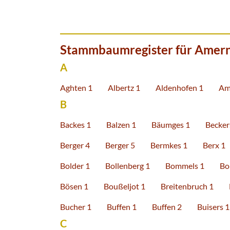
Stammbaumregister für Amer
A
Aghten 1
Albertz 1
Aldenhofen 1
Am
B
Backes 1
Balzen 1
Bäumges 1
Becker
Berger 4
Berger 5
Bermkes 1
Berx 1
Bolder 1
Bollenberg 1
Bommels 1
Bo
Bösen 1
Boußeljot 1
Breitenbruch 1
Bucher 1
Buffen 1
Buffen 2
Buisers 1
C