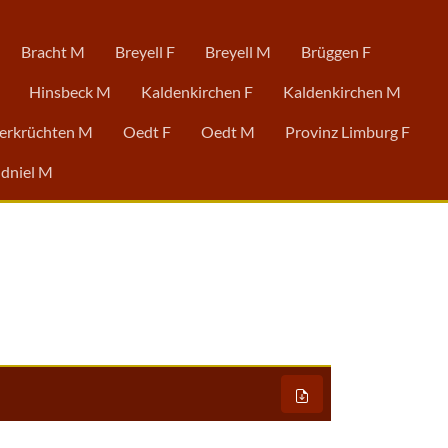
Bracht M
Breyell F
Breyell M
Brüggen F
Hinsbeck M
Kaldenkirchen F
Kaldenkirchen M
erkrüchten M
Oedt F
Oedt M
Provinz Limburg F
dniel M