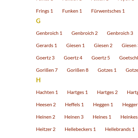
Frings 1
Funken 1
Fürwentsches 1
G
Genbroich 1
Genbroich 2
Genbroich 3
Gerards 1
Giesen 1
Giesen 2
Giesen 
Goertz 3
Goertz 4
Goertz 5
Goetsch
Gorißen 7
Gorißen 8
Gotzes 1
Gotze
H
Hachten 1
Hartges 1
Hartges 2
Hart
Heesen 2
Heffels 1
Heggen 1
Hegger
Heinen 2
Heinen 3
Heines 1
Heinkes
Heitzer 2
Hellebeckers 1
Hellebrands 1