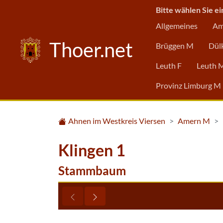
Bitte wählen Sie ei
Allgemeines
Am
Thoer.net
Brüggen M
Dül
Leuth F
Leuth 
Provinz Limburg M
Ahnen im Westkreis Viersen
Amern M
Klingen 1
Stammbaum