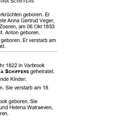


















