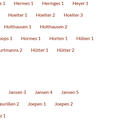
s 1
Hermes 1
Hermges 1
Heyer 1
Hoelter 1
Hoelter 2
Hoelter 3
Holthausen 1
Holthausen 2
oops 1
Hormes 1
Horten 1
Hüben 1
urtmanns 2
Hütter 1
Hütter 2
Jansen 3
Jansen 4
Jansen 5
eurißen 2
Joepen 1
Joepen 2
z 1