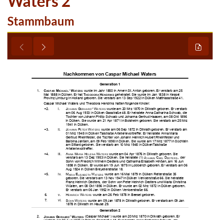
Waters 2
Stammbaum








































































































