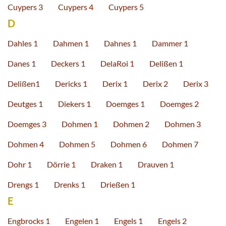
Cuypers 3
Cuypers 4
Cuypers 5
D
Dahles 1
Dahmen 1
Dahnes 1
Dammer 1
Danes 1
Deckers 1
DelaRoi 1
Delißen 1
Delißen1
Dericks 1
Derix 1
Derix 2
Derix 3
Deutges 1
Diekers 1
Doemges 1
Doemges 2
Doemges 3
Dohmen 1
Dohmen 2
Dohmen 3
Dohmen 4
Dohmen 5
Dohmen 6
Dohmen 7
Dohr 1
Dörrie 1
Draken 1
Drauven 1
Drengs 1
Drenks 1
Drießen 1
E
Engbrocks 1
Engelen 1
Engels 1
Engels 2