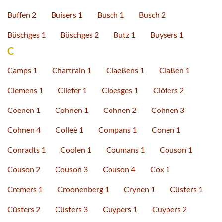
Buffen 2
Buisers 1
Busch 1
Busch 2
Büschges 1
Büschges 2
Butz 1
Buysers 1
C
Camps 1
Chartrain 1
Claeßens 1
Claßen 1
Clemens 1
Cliefer 1
Cloesges 1
Clöfers 2
Coenen 1
Cohnen 1
Cohnen 2
Cohnen 3
Cohnen 4
Colleè 1
Compans 1
Conen 1
Conradts 1
Coolen 1
Coumans 1
Couson 1
Couson 2
Couson 3
Couson 4
Cox 1
Cremers 1
Croonenberg 1
Crynen 1
Cüsters 1
Cüsters 2
Cüsters 3
Cuypers 1
Cuypers 2