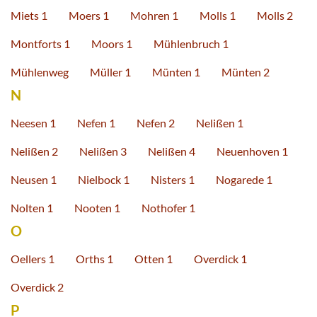
Miets 1
Moers 1
Mohren 1
Molls 1
Molls 2
Montforts 1
Moors 1
Mühlenbruch 1
Mühlenweg
Müller 1
Münten 1
Münten 2
N
Neesen 1
Nefen 1
Nefen 2
Nelißen 1
Nelißen 2
Nelißen 3
Nelißen 4
Neuenhoven 1
Neusen 1
Nielbock 1
Nisters 1
Nogarede 1
Nolten 1
Nooten 1
Nothofer 1
O
Oellers 1
Orths 1
Otten 1
Overdick 1
Overdick 2
P