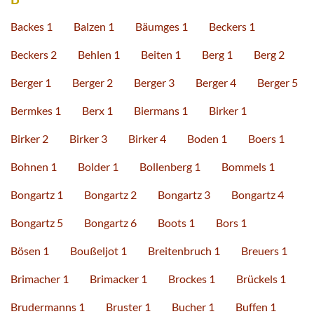
Backes 1
Balzen 1
Bäumges 1
Beckers 1
Beckers 2
Behlen 1
Beiten 1
Berg 1
Berg 2
Berger 1
Berger 2
Berger 3
Berger 4
Berger 5
Bermkes 1
Berx 1
Biermans 1
Birker 1
Birker 2
Birker 3
Birker 4
Boden 1
Boers 1
Bohnen 1
Bolder 1
Bollenberg 1
Bommels 1
Bongartz 1
Bongartz 2
Bongartz 3
Bongartz 4
Bongartz 5
Bongartz 6
Boots 1
Bors 1
Bösen 1
Boußeljot 1
Breitenbruch 1
Breuers 1
Brimacher 1
Brimacker 1
Brockes 1
Brückels 1
Brudermanns 1
Bruster 1
Bucher 1
Buffen 1