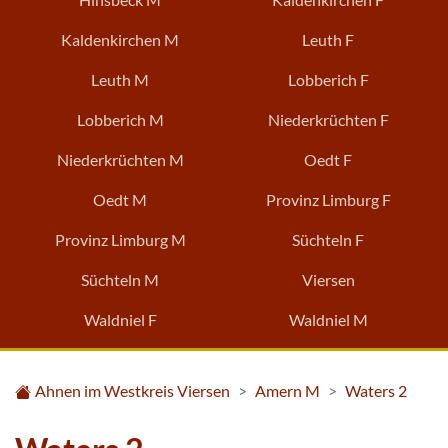
Kaldenkirchen M
Leuth F
Leuth M
Lobberich F
Lobberich M
Niederkrüchten F
Niederkrüchten M
Oedt F
Oedt M
Provinz Limburg F
Provinz Limburg M
Süchteln F
Süchteln M
Viersen
Waldniel F
Waldniel M
Ahnen im Westkreis Viersen
Amern M
Waters 2