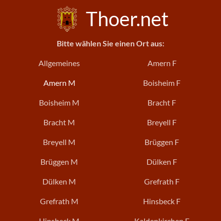
Thoer.net
Bitte wählen Sie einen Ort aus:
Allgemeines
Amern F
Amern M
Boisheim F
Boisheim M
Bracht F
Bracht M
Breyell F
Breyell M
Brüggen F
Brüggen M
Dülken F
Dülken M
Grefrath F
Grefrath M
Hinsbeck F
Hinsbeck M
Kaldenkirchen F