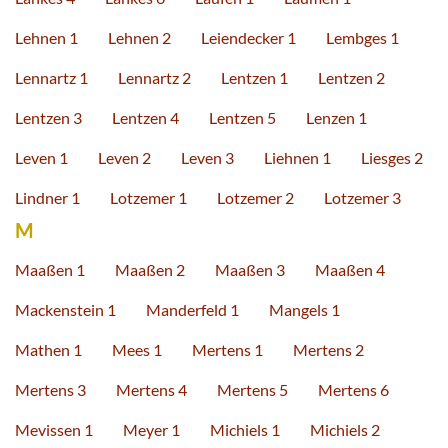
Lehnen 1
Lehnen 2
Leiendecker 1
Lembges 1
Lennartz 1
Lennartz 2
Lentzen 1
Lentzen 2
Lentzen 3
Lentzen 4
Lentzen 5
Lenzen 1
Leven 1
Leven 2
Leven 3
Liehnen 1
Liesges 2
Lindner 1
Lotzemer 1
Lotzemer 2
Lotzemer 3
M
Maaßen 1
Maaßen 2
Maaßen 3
Maaßen 4
Mackenstein 1
Manderfeld 1
Mangels 1
Mathen 1
Mees 1
Mertens 1
Mertens 2
Mertens 3
Mertens 4
Mertens 5
Mertens 6
Mevissen 1
Meyer 1
Michiels 1
Michiels 2