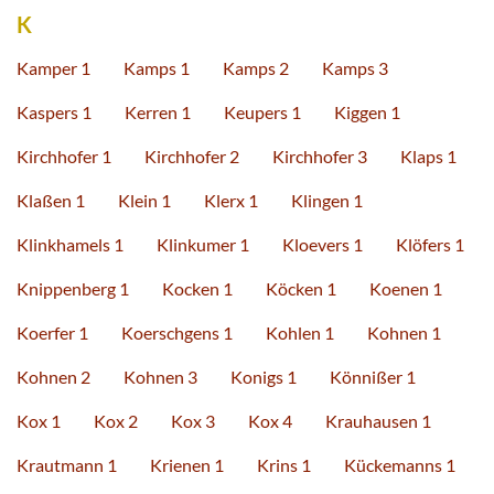
K
Kamper 1
Kamps 1
Kamps 2
Kamps 3
Kaspers 1
Kerren 1
Keupers 1
Kiggen 1
Kirchhofer 1
Kirchhofer 2
Kirchhofer 3
Klaps 1
Klaßen 1
Klein 1
Klerx 1
Klingen 1
Klinkhamels 1
Klinkumer 1
Kloevers 1
Klöfers 1
Knippenberg 1
Kocken 1
Köcken 1
Koenen 1
Koerfer 1
Koerschgens 1
Kohlen 1
Kohnen 1
Kohnen 2
Kohnen 3
Konigs 1
Könnißer 1
Kox 1
Kox 2
Kox 3
Kox 4
Krauhausen 1
Krautmann 1
Krienen 1
Krins 1
Kückemanns 1