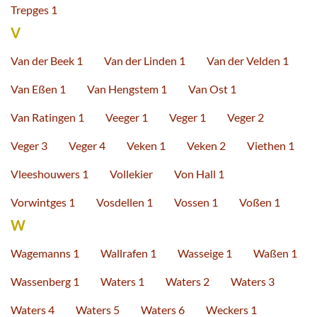
Trepges 1
V
Van der Beek 1
Van der Linden 1
Van der Velden 1
Van Eßen 1
Van Hengstem 1
Van Ost 1
Van Ratingen 1
Veeger 1
Veger 1
Veger 2
Veger 3
Veger 4
Veken 1
Veken 2
Viethen 1
Vleeshouwers 1
Vollekier
Von Hall 1
Vorwintges 1
Vosdellen 1
Vossen 1
Voßen 1
W
Wagemanns 1
Wallrafen 1
Wasseige 1
Waßen 1
Wassenberg 1
Waters 1
Waters 2
Waters 3
Waters 4
Waters 5
Waters 6
Weckers 1