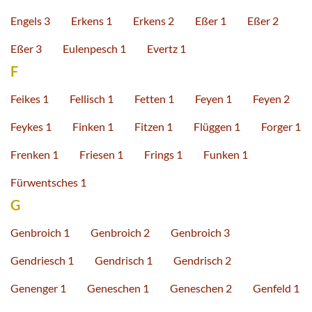
Engels 3
Erkens 1
Erkens 2
Eßer 1
Eßer 2
Eßer 3
Eulenpesch 1
Evertz 1
F
Feikes 1
Fellisch 1
Fetten 1
Feyen 1
Feyen 2
Feykes 1
Finken 1
Fitzen 1
Flüggen 1
Forger 1
Frenken 1
Friesen 1
Frings 1
Funken 1
Fürwentsches 1
G
Genbroich 1
Genbroich 2
Genbroich 3
Gendriesch 1
Gendrisch 1
Gendrisch 2
Genenger 1
Geneschen 1
Geneschen 2
Genfeld 1