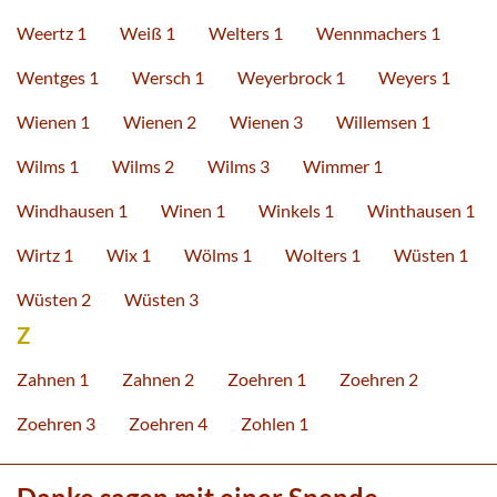
Weertz 1
Weiß 1
Welters 1
Wennmachers 1
Wentges 1
Wersch 1
Weyerbrock 1
Weyers 1
Wienen 1
Wienen 2
Wienen 3
Willemsen 1
Wilms 1
Wilms 2
Wilms 3
Wimmer 1
Windhausen 1
Winen 1
Winkels 1
Winthausen 1
Wirtz 1
Wix 1
Wölms 1
Wolters 1
Wüsten 1
Wüsten 2
Wüsten 3
Z
Zahnen 1
Zahnen 2
Zoehren 1
Zoehren 2
Zoehren 3
Zoehren 4
Zohlen 1