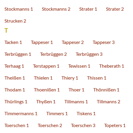
Stockmanns 1
Stockmanns 2
Strater 1
Strater 2
Strucken 2
T
Tacken 1
Tappeser 1
Tappeser 2
Tappeser 3
Terbrüggen 1
Terbrüggen 2
Terbrüggen 3
Terhaag 1
Terstappen 1
Tewissen 1
Theberath 1
Theißen 1
Thielen 1
Thiery 1
Thissen 1
Thodam 1
Thoenißen 1
Thoer 1
Thönnißen 1
Thürlings 1
Thyßen 1
Tillmanns 1
Tillmanns 2
Timmermanns 1
Timmers 1
Tiskens 1
Toerschen 1
Toerschen 2
Toerschen 3
Topeters 1