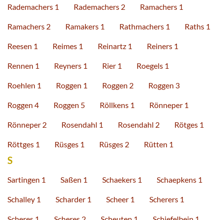
Rademachers 1
Rademachers 2
Ramachers 1
Ramachers 2
Ramakers 1
Rathmachers 1
Raths 1
Reesen 1
Reimes 1
Reinartz 1
Reiners 1
Rennen 1
Reyners 1
Rier 1
Roegels 1
Roehlen 1
Roggen 1
Roggen 2
Roggen 3
Roggen 4
Roggen 5
Röllkens 1
Rönneper 1
Rönneper 2
Rosendahl 1
Rosendahl 2
Rötges 1
Röttges 1
Rüsges 1
Rüsges 2
Rütten 1
S
Sartingen 1
Saßen 1
Schaekers 1
Schaepkens 1
Schalley 1
Scharder 1
Scheer 1
Scherers 1
Scheres 1
Scheres 2
Scheuten 1
Schiefelbein 1