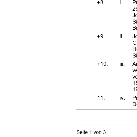








