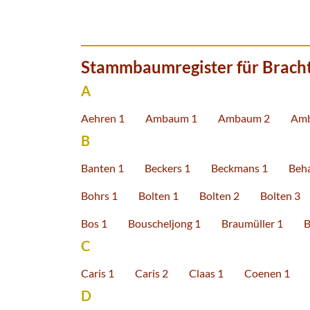
Stammbaumregister für Brach
A
Aehren 1
Ambaum 1
Ambaum 2
Amb
B
Banten 1
Beckers 1
Beckmans 1
Beh
Bohrs 1
Bolten 1
Bolten 2
Bolten 3
Bos 1
Bouscheljong 1
Braumüller 1
B
C
Caris 1
Caris 2
Claas 1
Coenen 1
D