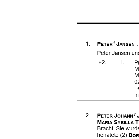





















