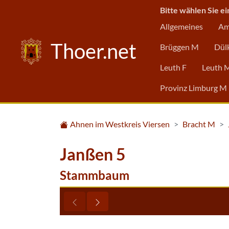
Bitte wählen Sie ei
Allgemeines
Am
Thoer.net
Brüggen M
Dül
Leuth F
Leuth 
Provinz Limburg M
Ahnen im Westkreis Viersen
Bracht M
Janßen 5
Stammbaum