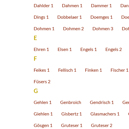
Dahlder 1
Dahmen 1
Dammer 1
Dani
Dings 1
Dobbelaer 1
Doemges 1
Doe
Dohmen 1
Dohmen 2
Dohmen 3
Do
E
Ehren 1
Elsen 1
Engels 1
Engels 2
F
Feikes 1
Fellisch 1
Finken 1
Fischer 1
Füsers 2
G
Gehlen 1
Genbroich
Gendrisch 1
Ger
Giehlen 1
Gisbertz 1
Glasmachers 1
Gösgen 1
Gruteser 1
Gruteser 2