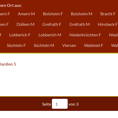
nen Ort aus:
ern F
Amern M
Boisheim F
Boisheim M
Bracht F
ken F
Dülken M
Grefrath F
Grefrath M
Hinsbeck F
M
Lobberich F
Lobberich M
Niederkrüchten F
Nied
Süchteln F
Süchteln M
Viersen
Waldniel F
Wal
Janßen 5
Seite
von
3