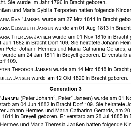






































