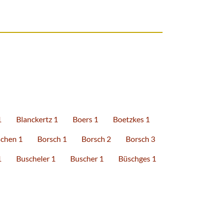
1
Blanckertz 1
Boers 1
Boetzkes 1
chen 1
Borsch 1
Borsch 2
Borsch 3
1
Buscheler 1
Buscher 1
Büschges 1