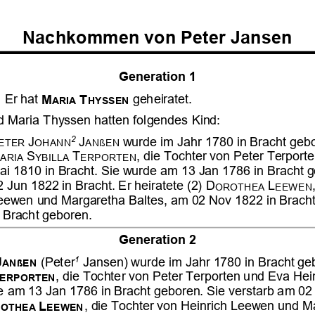






































