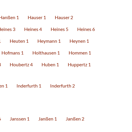
Hanßen 1
Hauser 1
Hauser 2
eines 3
Heines 4
Heines 5
Heines 6
1
Heuten 1
Heymann 1
Heynen 1
Hofmans 1
Holthausen 1
Hommen 1
3
Houbertz 4
Huben 1
Huppertz 1
en 1
Inderfurth 1
Inderfurth 2
6
Janssen 1
Janßen 1
Janßen 2