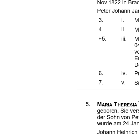











