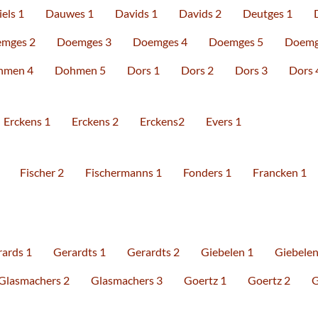
els 1
Dauwes 1
Davids 1
Davids 2
Deutges 1
mges 2
Doemges 3
Doemges 4
Doemges 5
Doemg
hmen 4
Dohmen 5
Dors 1
Dors 2
Dors 3
Dors 
Erckens 1
Erckens 2
Erckens2
Evers 1
Fischer 2
Fischermanns 1
Fonders 1
Francken 1
ards 1
Gerardts 1
Gerardts 2
Giebelen 1
Giebelen
Glasmachers 2
Glasmachers 3
Goertz 1
Goertz 2
G