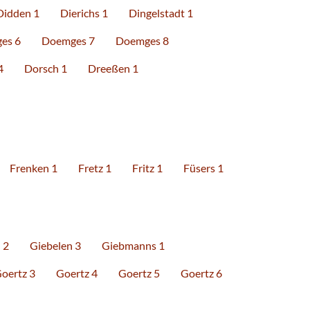
Didden 1
Dierichs 1
Dingelstadt 1
es 6
Doemges 7
Doemges 8
4
Dorsch 1
Dreeßen 1
Frenken 1
Fretz 1
Fritz 1
Füsers 1
 2
Giebelen 3
Giebmanns 1
oertz 3
Goertz 4
Goertz 5
Goertz 6