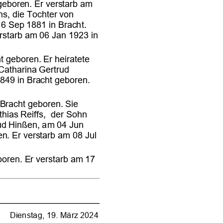












