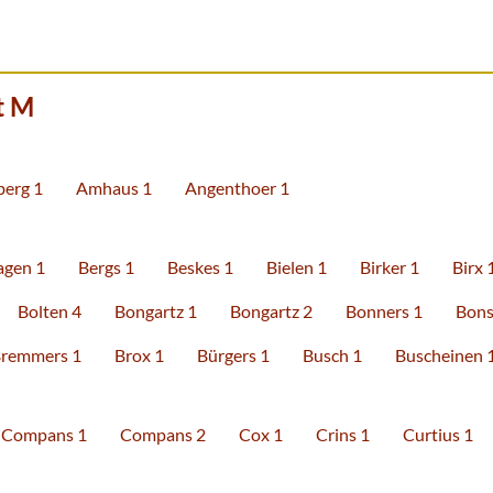
t M
erg 1
Amhaus 1
Angenthoer 1
agen 1
Bergs 1
Beskes 1
Bielen 1
Birker 1
Birx 
Bolten 4
Bongartz 1
Bongartz 2
Bonners 1
Bons
remmers 1
Brox 1
Bürgers 1
Busch 1
Buscheinen 
Compans 1
Compans 2
Cox 1
Crins 1
Curtius 1