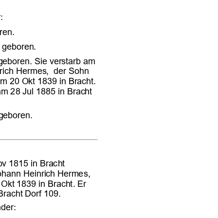












