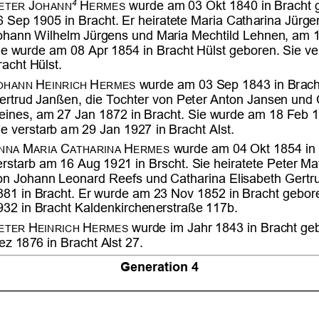



























