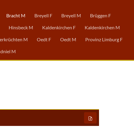
Bracht M
Breyell F
Breyell M
Brüggen F
Hinsbeck M
Kaldenkirchen F
Kaldenkirchen M
erkrüchten M
Oedt F
Oedt M
Provinz Limburg F
dniel M