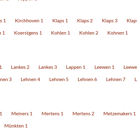
s 1
Kirchhoven 1
Klaps 1
Klaps 2
Klaps 3
Klap
 1
Koerstgens 1
Kohlen 1
Kohlen 2
Kohnen 1
1
Lankes 2
Lankes 3
Lappen 1
Leewen 1
Leewe
nen 3
Lehnen 4
Lehnen 5
Lehnen 6
Lehnen 7
L
1
Meiners 1
Mertens 1
Mertens 2
Metzemakers 1
Münkten 1