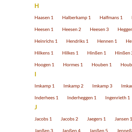
H
Haasen 1
Halberkamp 1
Halfmans 1
Heesen 1
Heesen 2
Heesen 3
Hegger
Heinrichs 1
Hendriks 1
Hennen 1
He
Hilkens 1
Hilkes 1
Hinßen 1
Hinßen 
Hoogen 1
Hormes 1
Houben 1
Houb
I
Imkamp 1
Imkamp 2
Imkamp 3
Imka
Inderhees 1
Inderheggen 1
Ingenrieth 1
J
Jacobs 1
Jacobs 2
Jaegers 1
Jansen 
Janßen 3
Janßen 4
Janßen 5
Jenneß