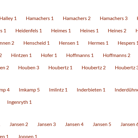
Halley 1
Hamachers 1
Hamachers 2
Hamachers 3
s 1
Heidenfels 1
Heimes 1
Heines 1
Heines 2
H
nnen 2
Henscheid 1
Hensen 1
Hermes 1
Hespers 
2
Hintzen 1
Hofer 1
Hoffmanns 1
Hoffmanns 2
en 2
Houben 3
Houbertz 1
Houbertz 2
Houbertz 
mp 4
Imkamp 5
Imlintz 1
Inderbieten 1
Inderdühn
Ingenryth 1
1
Jansen 2
Jansen 3
Jansen 4
Jansen 5
Jansen 
en 1
Joppen 1