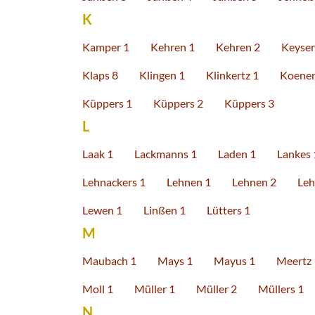
K
Kamper 1
Kehren 1
Kehren 2
Keyser
Klaps 8
Klingen 1
Klinkertz 1
Koenen
Küppers 1
Küppers 2
Küppers 3
L
Laak 1
Lackmanns 1
Laden 1
Lankes 
Lehnackers 1
Lehnen 1
Lehnen 2
Leh
Lewen 1
Linßen 1
Lütters 1
M
Maubach 1
Mays 1
Mayus 1
Meertz 
Moll 1
Müller 1
Müller 2
Müllers 1
N