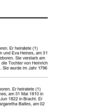









