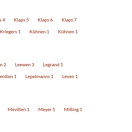
s 4
Klaps 5
Klaps 6
Klaps 7
Kriegers 1
Kühnen 1
Kühnen 1
n 2
Leewen 3
Legrand 1
enßen 1
Lepelmanns 1
Leven 1
Mevißen 1
Meyer 1
Mißing 1