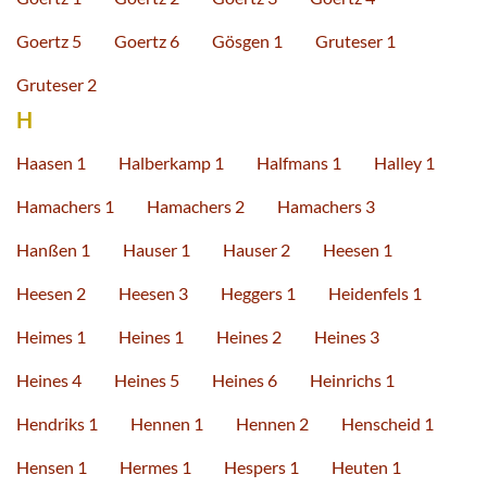
Goertz 5
Goertz 6
Gösgen 1
Gruteser 1
Gruteser 2
H
Haasen 1
Halberkamp 1
Halfmans 1
Halley 1
Hamachers 1
Hamachers 2
Hamachers 3
Hanßen 1
Hauser 1
Hauser 2
Heesen 1
Heesen 2
Heesen 3
Heggers 1
Heidenfels 1
Heimes 1
Heines 1
Heines 2
Heines 3
Heines 4
Heines 5
Heines 6
Heinrichs 1
Hendriks 1
Hennen 1
Hennen 2
Henscheid 1
Hensen 1
Hermes 1
Hespers 1
Heuten 1