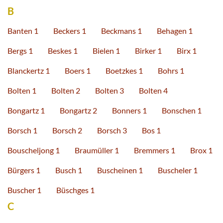
B
Banten 1
Beckers 1
Beckmans 1
Behagen 1
Bergs 1
Beskes 1
Bielen 1
Birker 1
Birx 1
Blanckertz 1
Boers 1
Boetzkes 1
Bohrs 1
Bolten 1
Bolten 2
Bolten 3
Bolten 4
Bongartz 1
Bongartz 2
Bonners 1
Bonschen 1
Borsch 1
Borsch 2
Borsch 3
Bos 1
Bouscheljong 1
Braumüller 1
Bremmers 1
Brox 1
Bürgers 1
Busch 1
Buscheinen 1
Buscheler 1
Buscher 1
Büschges 1
C