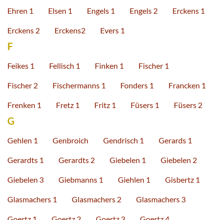
Ehren 1
Elsen 1
Engels 1
Engels 2
Erckens 1
Erckens 2
Erckens2
Evers 1
F
Feikes 1
Fellisch 1
Finken 1
Fischer 1
Fischer 2
Fischermanns 1
Fonders 1
Francken 1
Frenken 1
Fretz 1
Fritz 1
Füsers 1
Füsers 2
G
Gehlen 1
Genbroich
Gendrisch 1
Gerards 1
Gerardts 1
Gerardts 2
Giebelen 1
Giebelen 2
Giebelen 3
Giebmanns 1
Giehlen 1
Gisbertz 1
Glasmachers 1
Glasmachers 2
Glasmachers 3
Goertz 1
Goertz 2
Goertz 3
Goertz 4