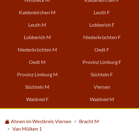
Kaldenkirchen M
Leuth F
Leuth M
Lobberich F
Lobberich M
Niederkrüchten F
Niederkrüchten M
Oedt F
Oedt M
Provinz Limburg F
Provinz Limburg M
Süchteln F
Süchteln M
Viersen
Waldniel F
Waldniel M
Ahnen im Westkreis Viersen
Bracht M
Van Mülken 1