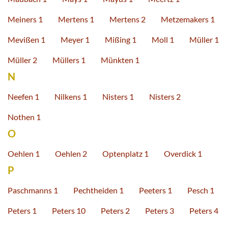
Meiners 1
Mertens 1
Mertens 2
Metzemakers 1
Mevißen 1
Meyer 1
Mißing 1
Moll 1
Müller 1
Müller 2
Müllers 1
Münkten 1
N
Neefen 1
Nilkens 1
Nisters 1
Nisters 2
Nothen 1
O
Oehlen 1
Oehlen 2
Optenplatz 1
Overdick 1
P
Paschmanns 1
Pechtheiden 1
Peeters 1
Pesch 1
Peters 1
Peters 10
Peters 2
Peters 3
Peters 4