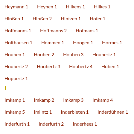
Heymann 1
Heynen 1
Hilkens 1
Hilkes 1
Hinßen 1
Hinßen 2
Hintzen 1
Hofer 1
Hoffmanns 1
Hoffmanns 2
Hofmans 1
Holthausen 1
Hommen 1
Hoogen 1
Hormes 1
Houben 1
Houben 2
Houben 3
Houbertz 1
Houbertz 2
Houbertz 3
Houbertz 4
Huben 1
Huppertz 1
I
Imkamp 1
Imkamp 2
Imkamp 3
Imkamp 4
Imkamp 5
Imlintz 1
Inderbieten 1
Inderdühnen 1
Inderfurth 1
Inderfurth 2
Inderhees 1