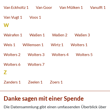
Van Eckholtz 1
Van Goor
Van Mülken 1
Vanulft 1
Van Vugt 1
Voos 1
W
Walrafen 1
Waßen 1
Waßen 2
Waßen 3
Weis 1
Willemsen 1
Wirtz 1
Wolters 1
Wolters 2
Wolters 3
Wolters 4
Wolters 5
Wolters 6
Wolters 7
Z
Zanders 1
Zeelen 1
Zoers 1
Danke sagen mit einer Spende
Die Datensammlung gibt einen umfassenden Überblick über