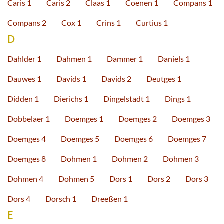
Caris 1
Caris 2
Claas 1
Coenen 1
Compans 1
Compans 2
Cox 1
Crins 1
Curtius 1
D
Dahlder 1
Dahmen 1
Dammer 1
Daniels 1
Dauwes 1
Davids 1
Davids 2
Deutges 1
Didden 1
Dierichs 1
Dingelstadt 1
Dings 1
Dobbelaer 1
Doemges 1
Doemges 2
Doemges 3
Doemges 4
Doemges 5
Doemges 6
Doemges 7
Doemges 8
Dohmen 1
Dohmen 2
Dohmen 3
Dohmen 4
Dohmen 5
Dors 1
Dors 2
Dors 3
Dors 4
Dorsch 1
Dreeßen 1
E