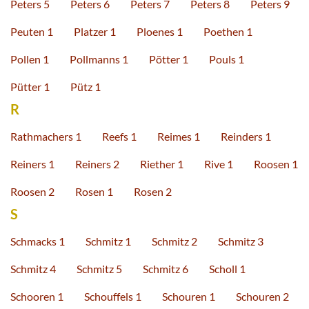
Peters 5
Peters 6
Peters 7
Peters 8
Peters 9
Peuten 1
Platzer 1
Ploenes 1
Poethen 1
Pollen 1
Pollmanns 1
Pötter 1
Pouls 1
Pütter 1
Pütz 1
R
Rathmachers 1
Reefs 1
Reimes 1
Reinders 1
Reiners 1
Reiners 2
Riether 1
Rive 1
Roosen 1
Roosen 2
Rosen 1
Rosen 2
S
Schmacks 1
Schmitz 1
Schmitz 2
Schmitz 3
Schmitz 4
Schmitz 5
Schmitz 6
Scholl 1
Schooren 1
Schouffels 1
Schouren 1
Schouren 2