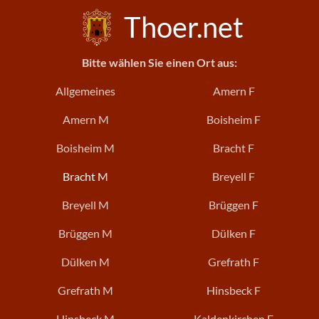
Thoer.net
Bitte wählen Sie einen Ort aus:
Allgemeines
Amern F
Amern M
Boisheim F
Boisheim M
Bracht F
Bracht M
Breyell F
Breyell M
Brüggen F
Brüggen M
Dülken F
Dülken M
Grefrath F
Grefrath M
Hinsbeck F
Hinsbeck M
Kaldenkirchen F