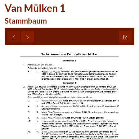
Van Mülken 1
Stammbaum

























































































