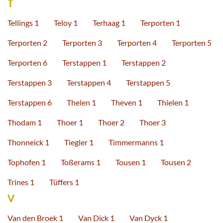
T
Tellings 1
Teloy 1
Terhaag 1
Terporten 1
Terporten 2
Terporten 3
Terporten 4
Terporten 5
Terporten 6
Terstappen 1
Terstappen 2
Terstappen 3
Terstappen 4
Terstappen 5
Terstappen 6
Thelen 1
Theven 1
Thielen 1
Thodam 1
Thoer 1
Thoer 2
Thoer 3
Thonneick 1
Tiegler 1
Timmermanns 1
Tophofen 1
Toßerams 1
Tousen 1
Tousen 2
Trines 1
Tüffers 1
V
Van den Broek 1
Van Dick 1
Van Dyck 1