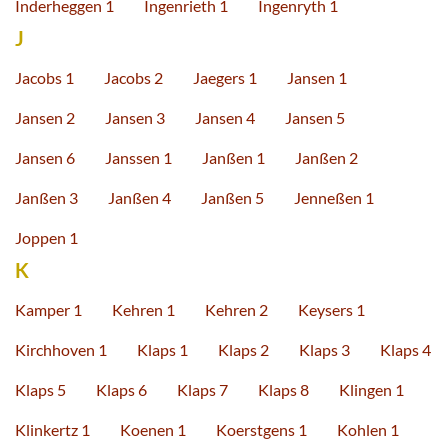
Inderheggen 1
Ingenrieth 1
Ingenryth 1
J
Jacobs 1
Jacobs 2
Jaegers 1
Jansen 1
Jansen 2
Jansen 3
Jansen 4
Jansen 5
Jansen 6
Janssen 1
Janßen 1
Janßen 2
Janßen 3
Janßen 4
Janßen 5
Jenneßen 1
Joppen 1
K
Kamper 1
Kehren 1
Kehren 2
Keysers 1
Kirchhoven 1
Klaps 1
Klaps 2
Klaps 3
Klaps 4
Klaps 5
Klaps 6
Klaps 7
Klaps 8
Klingen 1
Klinkertz 1
Koenen 1
Koerstgens 1
Kohlen 1