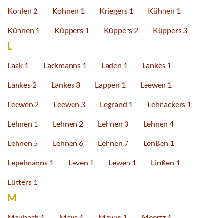
Kohlen 2
Kohnen 1
Kriegers 1
Kühnen 1
Kühnen 1
Küppers 1
Küppers 2
Küppers 3
L
Laak 1
Lackmanns 1
Laden 1
Lankes 1
Lankes 2
Lankes 3
Lappen 1
Leewen 1
Leewen 2
Leewen 3
Legrand 1
Lehnackers 1
Lehnen 1
Lehnen 2
Lehnen 3
Lehnen 4
Lehnen 5
Lehnen 6
Lehnen 7
Lenßen 1
Lepelmanns 1
Leven 1
Lewen 1
Linßen 1
Lütters 1
M
Maubach 1
Mays 1
Mayus 1
Meertz 1