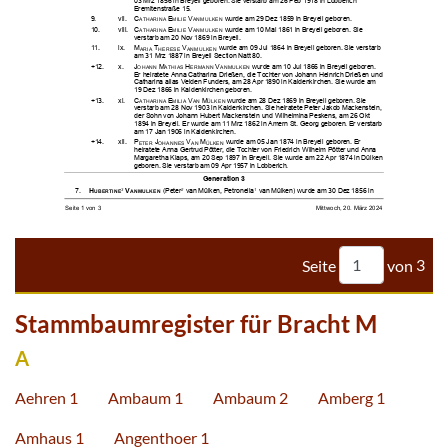


















































































Seite
von
3
Stammbaumregister für Bracht M
A
Aehren 1
Ambaum 1
Ambaum 2
Amberg 1
Amhaus 1
Angenthoer 1