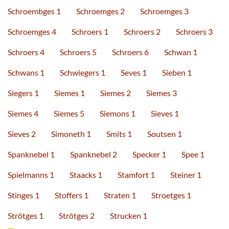
Schroembges 1
Schroemges 2
Schroemges 3
Schroemges 4
Schroers 1
Schroers 2
Schroers 3
Schroers 4
Schroers 5
Schroers 6
Schwan 1
Schwans 1
Schwiegers 1
Seves 1
Sieben 1
Siegers 1
Siemes 1
Siemes 2
Siemes 3
Siemes 4
Siemes 5
Siemons 1
Sieves 1
Sieves 2
Simoneth 1
Smits 1
Soutsen 1
Spanknebel 1
Spanknebel 2
Specker 1
Spee 1
Spielmanns 1
Staacks 1
Stamfort 1
Steiner 1
Stinges 1
Stoffers 1
Straten 1
Stroetges 1
Strötges 1
Strötges 2
Strucken 1