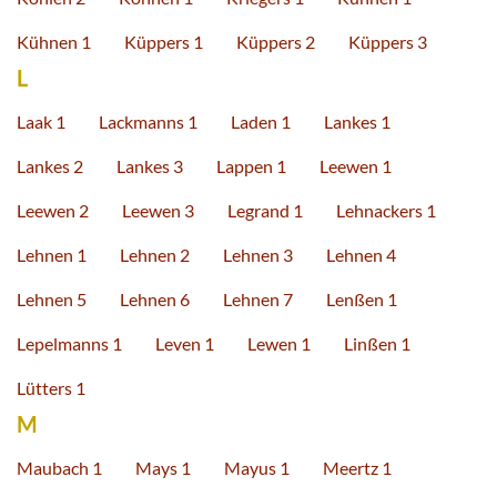
Kühnen 1
Küppers 1
Küppers 2
Küppers 3
L
Laak 1
Lackmanns 1
Laden 1
Lankes 1
Lankes 2
Lankes 3
Lappen 1
Leewen 1
Leewen 2
Leewen 3
Legrand 1
Lehnackers 1
Lehnen 1
Lehnen 2
Lehnen 3
Lehnen 4
Lehnen 5
Lehnen 6
Lehnen 7
Lenßen 1
Lepelmanns 1
Leven 1
Lewen 1
Linßen 1
Lütters 1
M
Maubach 1
Mays 1
Mayus 1
Meertz 1