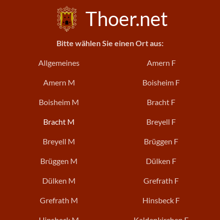
Thoer.net
Bitte wählen Sie einen Ort aus:
Allgemeines
Amern F
Amern M
Boisheim F
Boisheim M
Bracht F
Bracht M
Breyell F
Breyell M
Brüggen F
Brüggen M
Dülken F
Dülken M
Grefrath F
Grefrath M
Hinsbeck F
Hinsbeck M
Kaldenkirchen F