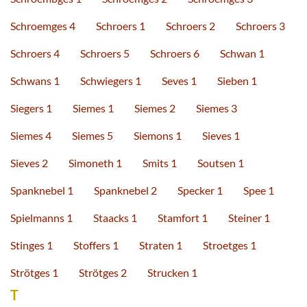
Schroemges 4
Schroers 1
Schroers 2
Schroers 3
Schroers 4
Schroers 5
Schroers 6
Schwan 1
Schwans 1
Schwiegers 1
Seves 1
Sieben 1
Siegers 1
Siemes 1
Siemes 2
Siemes 3
Siemes 4
Siemes 5
Siemons 1
Sieves 1
Sieves 2
Simoneth 1
Smits 1
Soutsen 1
Spanknebel 1
Spanknebel 2
Specker 1
Spee 1
Spielmanns 1
Staacks 1
Stamfort 1
Steiner 1
Stinges 1
Stoffers 1
Straten 1
Stroetges 1
Strötges 1
Strötges 2
Strucken 1
T