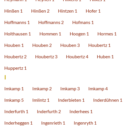
Hinßen 1
Hinßen 2
Hintzen 1
Hofer 1
Hoffmanns 1
Hoffmanns 2
Hofmans 1
Holthausen 1
Hommen 1
Hoogen 1
Hormes 1
Houben 1
Houben 2
Houben 3
Houbertz 1
Houbertz 2
Houbertz 3
Houbertz 4
Huben 1
Huppertz 1
I
Imkamp 1
Imkamp 2
Imkamp 3
Imkamp 4
Imkamp 5
Imlintz 1
Inderbieten 1
Inderdühnen 1
Inderfurth 1
Inderfurth 2
Inderhees 1
Inderheggen 1
Ingenrieth 1
Ingenryth 1