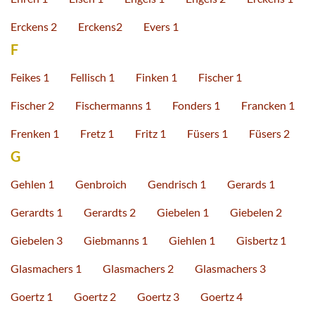
Erckens 2
Erckens2
Evers 1
F
Feikes 1
Fellisch 1
Finken 1
Fischer 1
Fischer 2
Fischermanns 1
Fonders 1
Francken 1
Frenken 1
Fretz 1
Fritz 1
Füsers 1
Füsers 2
G
Gehlen 1
Genbroich
Gendrisch 1
Gerards 1
Gerardts 1
Gerardts 2
Giebelen 1
Giebelen 2
Giebelen 3
Giebmanns 1
Giehlen 1
Gisbertz 1
Glasmachers 1
Glasmachers 2
Glasmachers 3
Goertz 1
Goertz 2
Goertz 3
Goertz 4