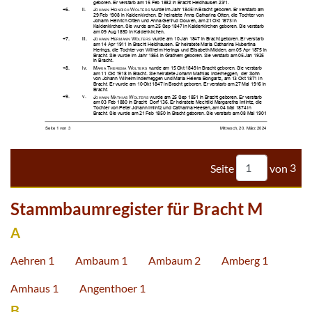


















































Seite
von
3
Stammbaumregister für Bracht M
A
Aehren 1
Ambaum 1
Ambaum 2
Amberg 1
Amhaus 1
Angenthoer 1
B