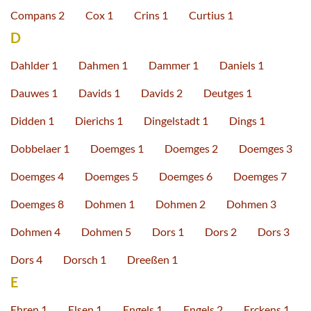
Compans 2
Cox 1
Crins 1
Curtius 1
D
Dahlder 1
Dahmen 1
Dammer 1
Daniels 1
Dauwes 1
Davids 1
Davids 2
Deutges 1
Didden 1
Dierichs 1
Dingelstadt 1
Dings 1
Dobbelaer 1
Doemges 1
Doemges 2
Doemges 3
Doemges 4
Doemges 5
Doemges 6
Doemges 7
Doemges 8
Dohmen 1
Dohmen 2
Dohmen 3
Dohmen 4
Dohmen 5
Dors 1
Dors 2
Dors 3
Dors 4
Dorsch 1
Dreeßen 1
E
Ehren 1
Elsen 1
Engels 1
Engels 2
Erckens 1