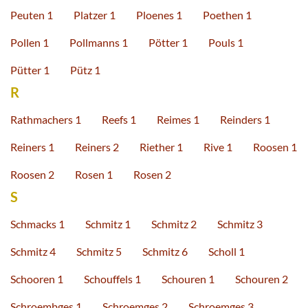
Peuten 1
Platzer 1
Ploenes 1
Poethen 1
Pollen 1
Pollmanns 1
Pötter 1
Pouls 1
Pütter 1
Pütz 1
R
Rathmachers 1
Reefs 1
Reimes 1
Reinders 1
Reiners 1
Reiners 2
Riether 1
Rive 1
Roosen 1
Roosen 2
Rosen 1
Rosen 2
S
Schmacks 1
Schmitz 1
Schmitz 2
Schmitz 3
Schmitz 4
Schmitz 5
Schmitz 6
Scholl 1
Schooren 1
Schouffels 1
Schouren 1
Schouren 2
Schroembges 1
Schroemges 2
Schroemges 3