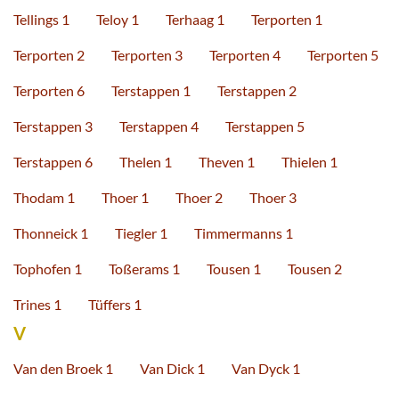
Tellings 1
Teloy 1
Terhaag 1
Terporten 1
Terporten 2
Terporten 3
Terporten 4
Terporten 5
Terporten 6
Terstappen 1
Terstappen 2
Terstappen 3
Terstappen 4
Terstappen 5
Terstappen 6
Thelen 1
Theven 1
Thielen 1
Thodam 1
Thoer 1
Thoer 2
Thoer 3
Thonneick 1
Tiegler 1
Timmermanns 1
Tophofen 1
Toßerams 1
Tousen 1
Tousen 2
Trines 1
Tüffers 1
V
Van den Broek 1
Van Dick 1
Van Dyck 1