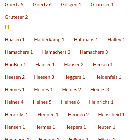
Goertz 5
Goertz 6
Gösgen 1
Gruteser 1
Gruteser 2
H
Haasen 1
Halberkamp 1
Halfmans 1
Halley 1
Hamachers 1
Hamachers 2
Hamachers 3
Hanßen 1
Hauser 1
Hauser 2
Heesen 1
Heesen 2
Heesen 3
Heggers 1
Heidenfels 1
Heimes 1
Heines 1
Heines 2
Heines 3
Heines 4
Heines 5
Heines 6
Heinrichs 1
Hendriks 1
Hennen 1
Hennen 2
Henscheid 1
Hensen 1
Hermes 1
Hespers 1
Heuten 1
Heymann 1
Heynen 1
Hilkens 1
Hilkes 1