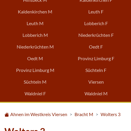
Kaldenkirchen M
Leuth F
Leuth M
Lobberich F
Lobberich M
Niederkrüchten F
Niederkrüchten M
Oedt F
Oedt M
Provinz Limburg F
Provinz Limburg M
Süchteln F
Süchteln M
Viersen
Waldniel F
Waldniel M
Ahnen im Westkreis Viersen
Bracht M
Wolters 3