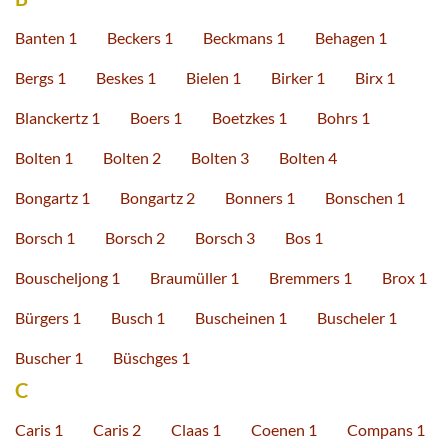
Banten 1
Beckers 1
Beckmans 1
Behagen 1
Bergs 1
Beskes 1
Bielen 1
Birker 1
Birx 1
Blanckertz 1
Boers 1
Boetzkes 1
Bohrs 1
Bolten 1
Bolten 2
Bolten 3
Bolten 4
Bongartz 1
Bongartz 2
Bonners 1
Bonschen 1
Borsch 1
Borsch 2
Borsch 3
Bos 1
Bouscheljong 1
Braumüller 1
Bremmers 1
Brox 1
Bürgers 1
Busch 1
Buscheinen 1
Buscheler 1
Buscher 1
Büschges 1
C
Caris 1
Caris 2
Claas 1
Coenen 1
Compans 1