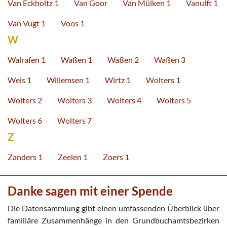
Van Eckholtz 1
Van Goor
Van Mülken 1
Vanulft 1
Van Vugt 1
Voos 1
W
Walrafen 1
Waßen 1
Waßen 2
Waßen 3
Weis 1
Willemsen 1
Wirtz 1
Wolters 1
Wolters 2
Wolters 3
Wolters 4
Wolters 5
Wolters 6
Wolters 7
Z
Zanders 1
Zeelen 1
Zoers 1
Danke sagen mit einer Spende
Die Datensammlung gibt einen umfassenden Überblick über
familiäre Zusammenhänge in den Grundbuchamtsbezirken