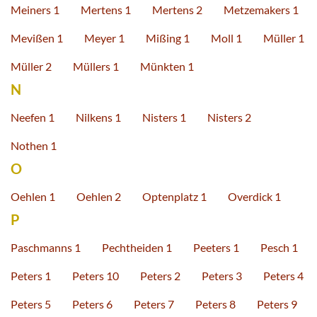
Meiners 1
Mertens 1
Mertens 2
Metzemakers 1
Mevißen 1
Meyer 1
Mißing 1
Moll 1
Müller 1
Müller 2
Müllers 1
Münkten 1
N
Neefen 1
Nilkens 1
Nisters 1
Nisters 2
Nothen 1
O
Oehlen 1
Oehlen 2
Optenplatz 1
Overdick 1
P
Paschmanns 1
Pechtheiden 1
Peeters 1
Pesch 1
Peters 1
Peters 10
Peters 2
Peters 3
Peters 4
Peters 5
Peters 6
Peters 7
Peters 8
Peters 9