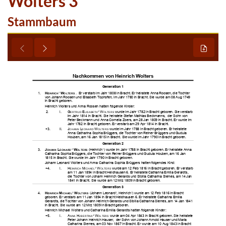
Wolters 3
Stammbaum





























































































