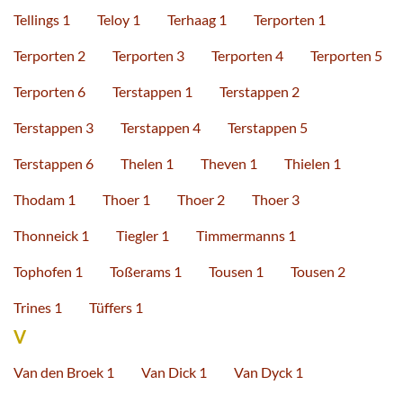
Tellings 1
Teloy 1
Terhaag 1
Terporten 1
Terporten 2
Terporten 3
Terporten 4
Terporten 5
Terporten 6
Terstappen 1
Terstappen 2
Terstappen 3
Terstappen 4
Terstappen 5
Terstappen 6
Thelen 1
Theven 1
Thielen 1
Thodam 1
Thoer 1
Thoer 2
Thoer 3
Thonneick 1
Tiegler 1
Timmermanns 1
Tophofen 1
Toßerams 1
Tousen 1
Tousen 2
Trines 1
Tüffers 1
V
Van den Broek 1
Van Dick 1
Van Dyck 1