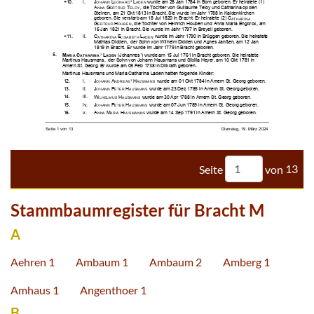






























































































Seite
von
13
Stammbaumregister für Bracht M
A
Aehren 1
Ambaum 1
Ambaum 2
Amberg 1
Amhaus 1
Angenthoer 1
B