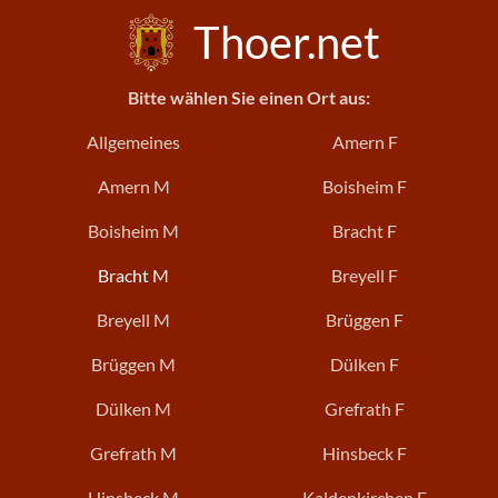
Thoer.net
Bitte wählen Sie einen Ort aus:
Allgemeines
Amern F
Amern M
Boisheim F
Boisheim M
Bracht F
Bracht M
Breyell F
Breyell M
Brüggen F
Brüggen M
Dülken F
Dülken M
Grefrath F
Grefrath M
Hinsbeck F
Hinsbeck M
Kaldenkirchen F