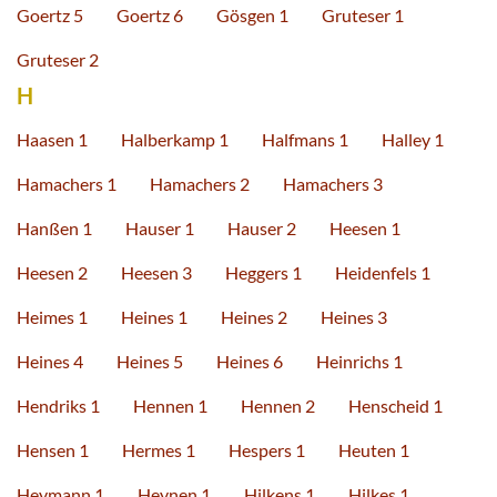
Goertz 5
Goertz 6
Gösgen 1
Gruteser 1
Gruteser 2
H
Haasen 1
Halberkamp 1
Halfmans 1
Halley 1
Hamachers 1
Hamachers 2
Hamachers 3
Hanßen 1
Hauser 1
Hauser 2
Heesen 1
Heesen 2
Heesen 3
Heggers 1
Heidenfels 1
Heimes 1
Heines 1
Heines 2
Heines 3
Heines 4
Heines 5
Heines 6
Heinrichs 1
Hendriks 1
Hennen 1
Hennen 2
Henscheid 1
Hensen 1
Hermes 1
Hespers 1
Heuten 1
Heymann 1
Heynen 1
Hilkens 1
Hilkes 1