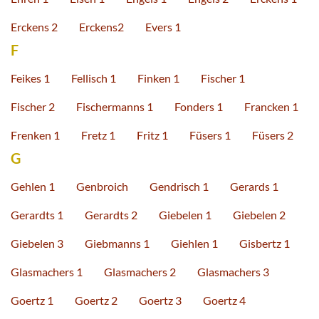
Erckens 2
Erckens2
Evers 1
F
Feikes 1
Fellisch 1
Finken 1
Fischer 1
Fischer 2
Fischermanns 1
Fonders 1
Francken 1
Frenken 1
Fretz 1
Fritz 1
Füsers 1
Füsers 2
G
Gehlen 1
Genbroich
Gendrisch 1
Gerards 1
Gerardts 1
Gerardts 2
Giebelen 1
Giebelen 2
Giebelen 3
Giebmanns 1
Giehlen 1
Gisbertz 1
Glasmachers 1
Glasmachers 2
Glasmachers 3
Goertz 1
Goertz 2
Goertz 3
Goertz 4