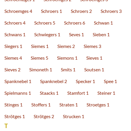
Schroemges 4
Schroers 1
Schroers 2
Schroers 3
Schroers 4
Schroers 5
Schroers 6
Schwan 1
Schwans 1
Schwiegers 1
Seves 1
Sieben 1
Siegers 1
Siemes 1
Siemes 2
Siemes 3
Siemes 4
Siemes 5
Siemons 1
Sieves 1
Sieves 2
Simoneth 1
Smits 1
Soutsen 1
Spanknebel 1
Spanknebel 2
Specker 1
Spee 1
Spielmanns 1
Staacks 1
Stamfort 1
Steiner 1
Stinges 1
Stoffers 1
Straten 1
Stroetges 1
Strötges 1
Strötges 2
Strucken 1
T