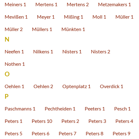
Meiners 1
Mertens 1
Mertens 2
Metzemakers 1
Mevißen 1
Meyer 1
Mißing 1
Moll 1
Müller 1
Müller 2
Müllers 1
Münkten 1
N
Neefen 1
Nilkens 1
Nisters 1
Nisters 2
Nothen 1
O
Oehlen 1
Oehlen 2
Optenplatz 1
Overdick 1
P
Paschmanns 1
Pechtheiden 1
Peeters 1
Pesch 1
Peters 1
Peters 10
Peters 2
Peters 3
Peters 4
Peters 5
Peters 6
Peters 7
Peters 8
Peters 9