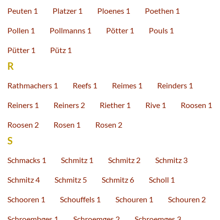
Peuten 1
Platzer 1
Ploenes 1
Poethen 1
Pollen 1
Pollmanns 1
Pötter 1
Pouls 1
Pütter 1
Pütz 1
R
Rathmachers 1
Reefs 1
Reimes 1
Reinders 1
Reiners 1
Reiners 2
Riether 1
Rive 1
Roosen 1
Roosen 2
Rosen 1
Rosen 2
S
Schmacks 1
Schmitz 1
Schmitz 2
Schmitz 3
Schmitz 4
Schmitz 5
Schmitz 6
Scholl 1
Schooren 1
Schouffels 1
Schouren 1
Schouren 2
Schroembges 1
Schroemges 2
Schroemges 3