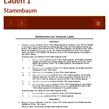
Laden 1
Stammbaum

















































































































