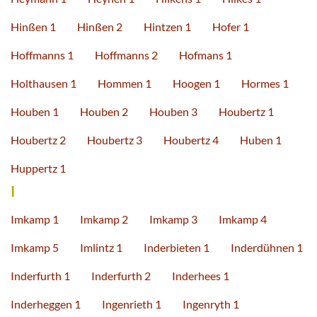
Hinßen 1
Hinßen 2
Hintzen 1
Hofer 1
Hoffmanns 1
Hoffmanns 2
Hofmans 1
Holthausen 1
Hommen 1
Hoogen 1
Hormes 1
Houben 1
Houben 2
Houben 3
Houbertz 1
Houbertz 2
Houbertz 3
Houbertz 4
Huben 1
Huppertz 1
I
Imkamp 1
Imkamp 2
Imkamp 3
Imkamp 4
Imkamp 5
Imlintz 1
Inderbieten 1
Inderdühnen 1
Inderfurth 1
Inderfurth 2
Inderhees 1
Inderheggen 1
Ingenrieth 1
Ingenryth 1