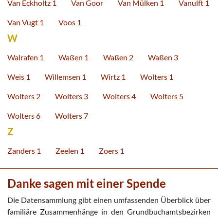
Van Eckholtz 1
Van Goor
Van Mülken 1
Vanulft 1
Van Vugt 1
Voos 1
W
Walrafen 1
Waßen 1
Waßen 2
Waßen 3
Weis 1
Willemsen 1
Wirtz 1
Wolters 1
Wolters 2
Wolters 3
Wolters 4
Wolters 5
Wolters 6
Wolters 7
Z
Zanders 1
Zeelen 1
Zoers 1
Danke sagen mit einer Spende
Die Datensammlung gibt einen umfassenden Überblick über
familiäre Zusammenhänge in den Grundbuchamtsbezirken