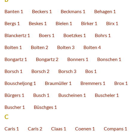
Banten 1
Beckers 1
Beckmans 1
Behagen 1
Bergs 1
Beskes 1
Bielen 1
Birker 1
Birx 1
Blanckertz 1
Boers 1
Boetzkes 1
Bohrs 1
Bolten 1
Bolten 2
Bolten 3
Bolten 4
Bongartz 1
Bongartz 2
Bonners 1
Bonschen 1
Borsch 1
Borsch 2
Borsch 3
Bos 1
Bouscheljong 1
Braumüller 1
Bremmers 1
Brox 1
Bürgers 1
Busch 1
Buscheinen 1
Buscheler 1
Buscher 1
Büschges 1
C
Caris 1
Caris 2
Claas 1
Coenen 1
Compans 1