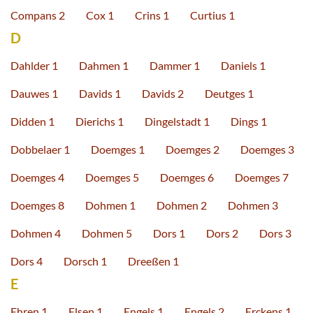
Compans 2
Cox 1
Crins 1
Curtius 1
D
Dahlder 1
Dahmen 1
Dammer 1
Daniels 1
Dauwes 1
Davids 1
Davids 2
Deutges 1
Didden 1
Dierichs 1
Dingelstadt 1
Dings 1
Dobbelaer 1
Doemges 1
Doemges 2
Doemges 3
Doemges 4
Doemges 5
Doemges 6
Doemges 7
Doemges 8
Dohmen 1
Dohmen 2
Dohmen 3
Dohmen 4
Dohmen 5
Dors 1
Dors 2
Dors 3
Dors 4
Dorsch 1
Dreeßen 1
E
Ehren 1
Elsen 1
Engels 1
Engels 2
Erckens 1