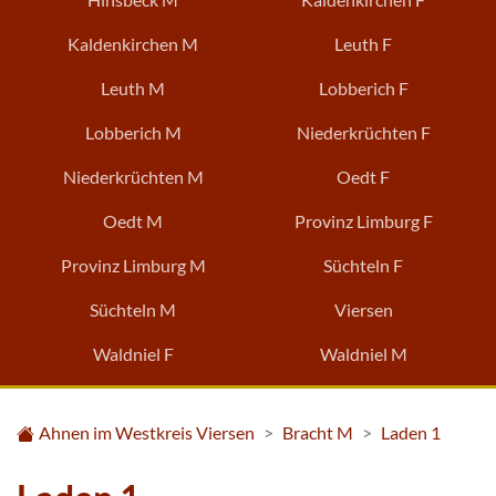
Kaldenkirchen M
Leuth F
Leuth M
Lobberich F
Lobberich M
Niederkrüchten F
Niederkrüchten M
Oedt F
Oedt M
Provinz Limburg F
Provinz Limburg M
Süchteln F
Süchteln M
Viersen
Waldniel F
Waldniel M
Ahnen im Westkreis Viersen
Bracht M
Laden 1