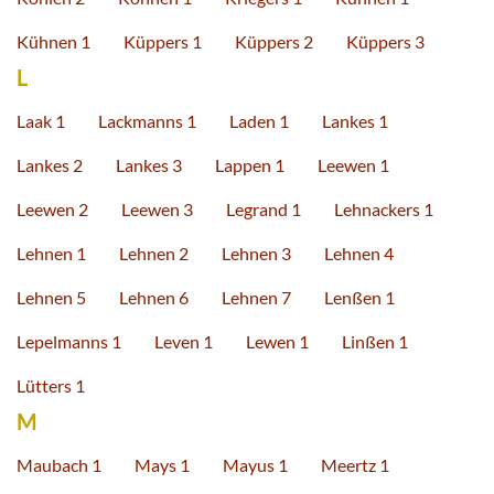
Kühnen 1
Küppers 1
Küppers 2
Küppers 3
L
Laak 1
Lackmanns 1
Laden 1
Lankes 1
Lankes 2
Lankes 3
Lappen 1
Leewen 1
Leewen 2
Leewen 3
Legrand 1
Lehnackers 1
Lehnen 1
Lehnen 2
Lehnen 3
Lehnen 4
Lehnen 5
Lehnen 6
Lehnen 7
Lenßen 1
Lepelmanns 1
Leven 1
Lewen 1
Linßen 1
Lütters 1
M
Maubach 1
Mays 1
Mayus 1
Meertz 1