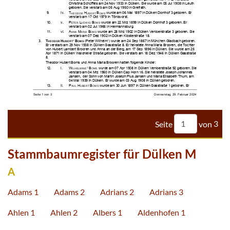










































































Seite
von
3
Stammbaumregister für Dülken M
A
Adams 1
Adams 2
Adrians 2
Adrians 3
Ahlen 1
Ahlen 2
Albers 1
Aldenhofen 1