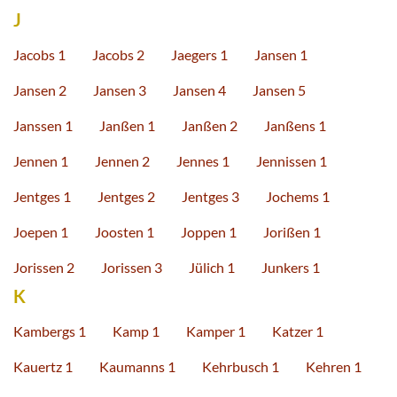
J
Jacobs 1
Jacobs 2
Jaegers 1
Jansen 1
Jansen 2
Jansen 3
Jansen 4
Jansen 5
Janssen 1
Janßen 1
Janßen 2
Janßens 1
Jennen 1
Jennen 2
Jennes 1
Jennissen 1
Jentges 1
Jentges 2
Jentges 3
Jochems 1
Joepen 1
Joosten 1
Joppen 1
Jorißen 1
Jorissen 2
Jorissen 3
Jülich 1
Junkers 1
K
Kambergs 1
Kamp 1
Kamper 1
Katzer 1
Kauertz 1
Kaumanns 1
Kehrbusch 1
Kehren 1