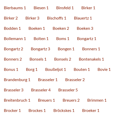
Bierbaums 1
Biesen 1
Binsfeld 1
Birker 1
Birker 2
Birker 3
Bischoffs 1
Blauertz 1
Bodden 1
Boeken 1
Boeken 2
Boeken 3
Bollemann 1
Bolten 1
Boms 1
Bongartz 1
Bongartz 2
Bongartz 3
Bongen 1
Bonners 1
Bonners 2
Bonsels 1
Bonsels 2
Bontenakels 1
Bonus 1
Borg 1
Boußeljot 1
Bouten 1
Bovie 1
Brandenburg 1
Brasseler 1
Brasseler 2
Brasseler 3
Brasseler 4
Brasseler 5
Breitenbruch 1
Breuers 1
Breuers 2
Brimmen 1
Brocker 1
Brockes 1
Bröckskes 1
Broeker 1