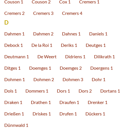
Couson 1
Couson 2
Cox 1
Cremers 1
Cremers 2
Cremers 3
Cremers 4
D
Dahmen 1
Dahmen 2
Dahnes 1
Daniels 1
Debock 1
De la Roi 1
Deriks 1
Deutges 1
Deutmann 1
De Weert
Didriens 1
Dilikrath 1
Ditges 1
Doemges 1
Doemges 2
Doergens 1
Dohmen 1
Dohmen 2
Dohmen 3
Dohr 1
Dols 1
Dommers 1
Dors 1
Dors 2
Dortans 1
Draken 1
Drathen 1
Draufen 1
Drenker 1
Drießen 1
Driskes 1
Drufen 1
Dückers 1
Dünnwald 1