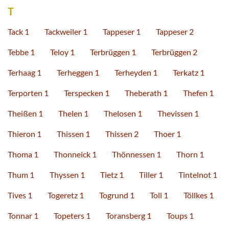
T
Tack 1
Tackweiler 1
Tappeser 1
Tappeser 2
Tebbe 1
Teloy 1
Terbrüggen 1
Terbrüggen 2
Terhaag 1
Terheggen 1
Terheyden 1
Terkatz 1
Terporten 1
Terspecken 1
Theberath 1
Thefen 1
Theißen 1
Thelen 1
Thelosen 1
Thevissen 1
Thieron 1
Thissen 1
Thissen 2
Thoer 1
Thoma 1
Thonneick 1
Thönnessen 1
Thorn 1
Thum 1
Thyssen 1
Tietz 1
Tiller 1
Tintelnot 1
Tives 1
Togeretz 1
Togrund 1
Toll 1
Töllkes 1
Tonnar 1
Topeters 1
Toransberg 1
Toups 1