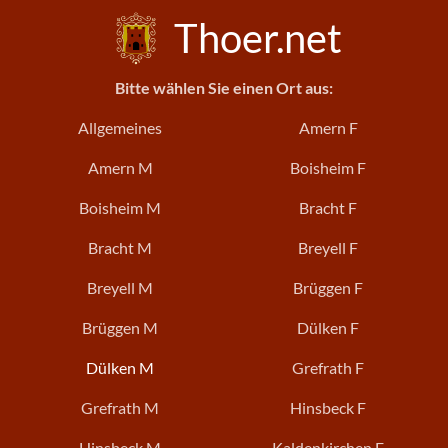
Thoer.net
Bitte wählen Sie einen Ort aus:
Allgemeines
Amern F
Amern M
Boisheim F
Boisheim M
Bracht F
Bracht M
Breyell F
Breyell M
Brüggen F
Brüggen M
Dülken F
Dülken M
Grefrath F
Grefrath M
Hinsbeck F
Hinsbeck M
Kaldenkirchen F