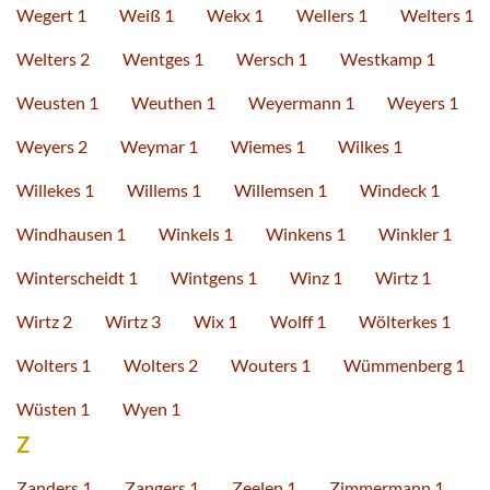
Wegert 1
Weiß 1
Wekx 1
Wellers 1
Welters 1
Welters 2
Wentges 1
Wersch 1
Westkamp 1
Weusten 1
Weuthen 1
Weyermann 1
Weyers 1
Weyers 2
Weymar 1
Wiemes 1
Wilkes 1
Willekes 1
Willems 1
Willemsen 1
Windeck 1
Windhausen 1
Winkels 1
Winkens 1
Winkler 1
Winterscheidt 1
Wintgens 1
Winz 1
Wirtz 1
Wirtz 2
Wirtz 3
Wix 1
Wolff 1
Wölterkes 1
Wolters 1
Wolters 2
Wouters 1
Wümmenberg 1
Wüsten 1
Wyen 1
Z
Zanders 1
Zangers 1
Zeelen 1
Zimmermann 1