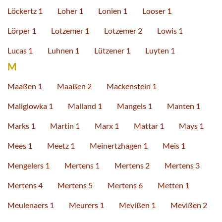
Löckertz 1
Loher 1
Lonien 1
Looser 1
Lörper 1
Lotzemer 1
Lotzemer 2
Lowis 1
Lucas 1
Luhnen 1
Lützener 1
Luyten 1
M
Maaßen 1
Maaßen 2
Mackenstein 1
Maliglowka 1
Malland 1
Mangels 1
Manten 1
Marks 1
Martin 1
Marx 1
Mattar 1
Mays 1
Mees 1
Meetz 1
Meinertzhagen 1
Meis 1
Mengelers 1
Mertens 1
Mertens 2
Mertens 3
Mertens 4
Mertens 5
Mertens 6
Metten 1
Meulenaers 1
Meurers 1
Mevißen 1
Mevißen 2