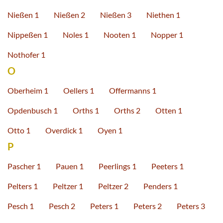
Nießen 1
Nießen 2
Nießen 3
Niethen 1
Nippeßen 1
Noles 1
Nooten 1
Nopper 1
Nothofer 1
O
Oberheim 1
Oellers 1
Offermanns 1
Opdenbusch 1
Orths 1
Orths 2
Otten 1
Otto 1
Overdick 1
Oyen 1
P
Pascher 1
Pauen 1
Peerlings 1
Peeters 1
Pelters 1
Peltzer 1
Peltzer 2
Penders 1
Pesch 1
Pesch 2
Peters 1
Peters 2
Peters 3