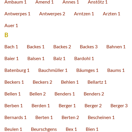
Ambaum 1
Amend 1
Annes 1
Anstötz 1
Antwerpes 1
Antwerpes 2
Arntzen 1
Arzten 1
Auer 1
B
Bach 1
Backes 1
Backes 2
Backes 3
Bahnen 1
Baier 1
Balsen 1
Balz 1
Bardohl 1
Batenburg 1
Bauchmüller 1
Bäumges 1
Baums 1
Beckers 1
Beckers 2
Behlen 1
Bellartz 1
Bellen 1
Bellen 2
Benders 1
Benders 2
Berben 1
Berden 1
Berger 1
Berger 2
Berger 3
Bernards 1
Berten 1
Berten 2
Bescheinen 1
Beulen 1
Beurschgens
Bex 1
Bien 1