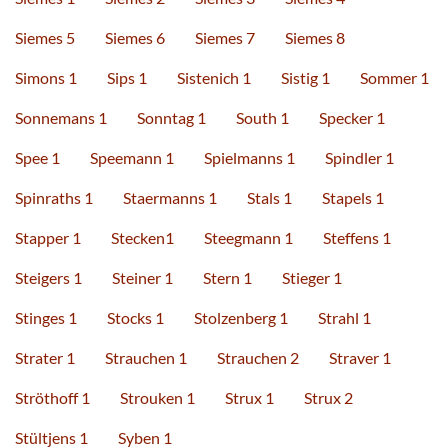
Siemes 5
Siemes 6
Siemes 7
Siemes 8
Simons 1
Sips 1
Sistenich 1
Sistig 1
Sommer 1
Sonnemans 1
Sonntag 1
South 1
Specker 1
Spee 1
Speemann 1
Spielmanns 1
Spindler 1
Spinraths 1
Staermanns 1
Stals 1
Stapels 1
Stapper 1
Stecken1
Steegmann 1
Steffens 1
Steigers 1
Steiner 1
Stern 1
Stieger 1
Stinges 1
Stocks 1
Stolzenberg 1
Strahl 1
Strater 1
Strauchen 1
Strauchen 2
Straver 1
Ströthoff 1
Strouken 1
Strux 1
Strux 2
Stültjens 1
Syben 1