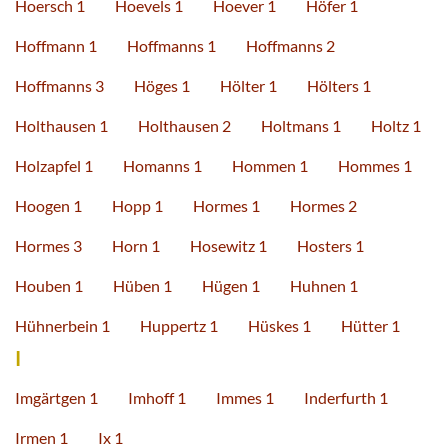
Hoersch 1
Hoevels 1
Hoever 1
Höfer 1
Hoffmann 1
Hoffmanns 1
Hoffmanns 2
Hoffmanns 3
Höges 1
Hölter 1
Hölters 1
Holthausen 1
Holthausen 2
Holtmans 1
Holtz 1
Holzapfel 1
Homanns 1
Hommen 1
Hommes 1
Hoogen 1
Hopp 1
Hormes 1
Hormes 2
Hormes 3
Horn 1
Hosewitz 1
Hosters 1
Houben 1
Hüben 1
Hügen 1
Huhnen 1
Hühnerbein 1
Huppertz 1
Hüskes 1
Hütter 1
I
Imgärtgen 1
Imhoff 1
Immes 1
Inderfurth 1
Irmen 1
Ix 1