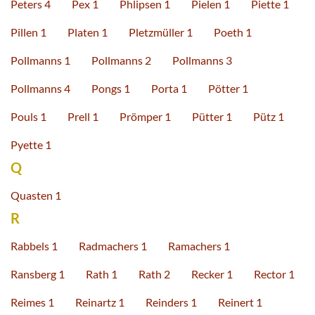
Peters 4
Pex 1
Phlipsen 1
Pielen 1
Piette 1
Pillen 1
Platen 1
Pletzmüller 1
Poeth 1
Pollmanns 1
Pollmanns 2
Pollmanns 3
Pollmanns 4
Pongs 1
Porta 1
Pötter 1
Pouls 1
Prell 1
Prömper 1
Pütter 1
Pütz 1
Pyette 1
Q
Quasten 1
R
Rabbels 1
Radmachers 1
Ramachers 1
Ransberg 1
Rath 1
Rath 2
Recker 1
Rector 1
Reimes 1
Reinartz 1
Reinders 1
Reinert 1