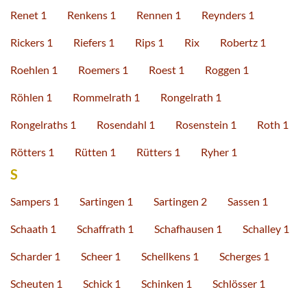
Renet 1
Renkens 1
Rennen 1
Reynders 1
Rickers 1
Riefers 1
Rips 1
Rix
Robertz 1
Roehlen 1
Roemers 1
Roest 1
Roggen 1
Röhlen 1
Rommelrath 1
Rongelrath 1
Rongelraths 1
Rosendahl 1
Rosenstein 1
Roth 1
Rötters 1
Rütten 1
Rütters 1
Ryher 1
S
Sampers 1
Sartingen 1
Sartingen 2
Sassen 1
Schaath 1
Schaffrath 1
Schafhausen 1
Schalley 1
Scharder 1
Scheer 1
Schellkens 1
Scherges 1
Scheuten 1
Schick 1
Schinken 1
Schlösser 1