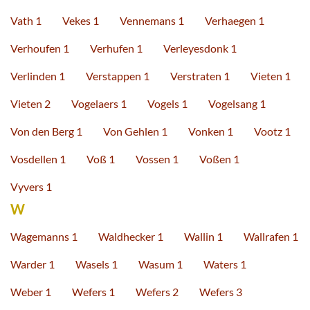
Vath 1
Vekes 1
Vennemans 1
Verhaegen 1
Verhoufen 1
Verhufen 1
Verleyesdonk 1
Verlinden 1
Verstappen 1
Verstraten 1
Vieten 1
Vieten 2
Vogelaers 1
Vogels 1
Vogelsang 1
Von den Berg 1
Von Gehlen 1
Vonken 1
Vootz 1
Vosdellen 1
Voß 1
Vossen 1
Voßen 1
Vyvers 1
W
Wagemanns 1
Waldhecker 1
Wallin 1
Wallrafen 1
Warder 1
Wasels 1
Wasum 1
Waters 1
Weber 1
Wefers 1
Wefers 2
Wefers 3