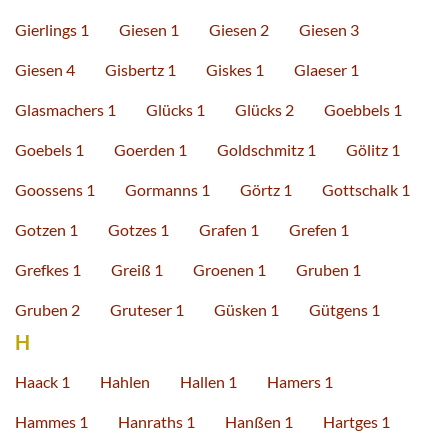
Gierlings 1
Giesen 1
Giesen 2
Giesen 3
Giesen 4
Gisbertz 1
Giskes 1
Glaeser 1
Glasmachers 1
Glücks 1
Glücks 2
Goebbels 1
Goebels 1
Goerden 1
Goldschmitz 1
Gölitz 1
Goossens 1
Gormanns 1
Görtz 1
Gottschalk 1
Gotzen 1
Gotzes 1
Grafen 1
Grefen 1
Grefkes 1
Greiß 1
Groenen 1
Gruben 1
Gruben 2
Gruteser 1
Güsken 1
Gütgens 1
H
Haack 1
Hahlen
Hallen 1
Hamers 1
Hammes 1
Hanraths 1
Hanßen 1
Hartges 1