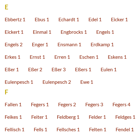
E
Ebbertz 1
Ebus 1
Echardt 1
Edel 1
Eicker 1
Eickert 1
Einmal 1
Engbrocks 1
Engels 1
Engels 2
Enger 1
Ensmann 1
Erdkamp 1
Erkes 1
Ernst 1
Erren 1
Eschen 1
Eskens 1
Eßer 1
Eßer 2
Eßer 3
Eßers 1
Eulen 1
Eulenpesch 1
Eulenpesch 2
Ewe 1
F
Fallen 1
Fegers 1
Fegers 2
Fegers 3
Fegers 4
Feikes 1
Feiter 1
Feldberg 1
Felder 1
Feldges 1
Fellisch 1
Fells 1
Fellsches 1
Felten 1
Fendel 1