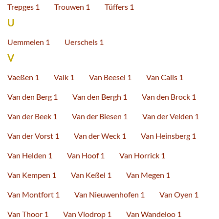
Trepges 1
Trouwen 1
Tüffers 1
U
Uemmelen 1
Uerschels 1
V
Vaeßen 1
Valk 1
Van Beesel 1
Van Calis 1
Van den Berg 1
Van den Bergh 1
Van den Brock 1
Van der Beek 1
Van der Biesen 1
Van der Velden 1
Van der Vorst 1
Van der Weck 1
Van Heinsberg 1
Van Helden 1
Van Hoof 1
Van Horrick 1
Van Kempen 1
Van Keßel 1
Van Megen 1
Van Montfort 1
Van Nieuwenhofen 1
Van Oyen 1
Van Thoor 1
Van Vlodrop 1
Van Wandeloo 1