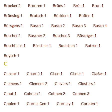
Broeker 2
Brooren 1
Brües 1
Brüll 1
Brun 1
Brünsing 1
Brutsch 1
Bücklers 1
Buffen 1
Bürsgens 1
Busch 1
Busch 2
Busch 3
Busch 4
Buscher 1
Buscher 2
Buscher 3
Büschges 1
Buschhaus 1
Büschler 1
Butschen 1
Butzen 1
Buysch 1
C
Cahsor 1
Charné 1
Claas 1
Claser 1
Claßes 1
Clemens 1
Clemens 2
Clevers 1
Closters 1
Clout 1
Cohnen 1
Cohnen 2
Cohnen 3
Coolen 1
Cornelißen 1
Cornely 1
Corsten 1