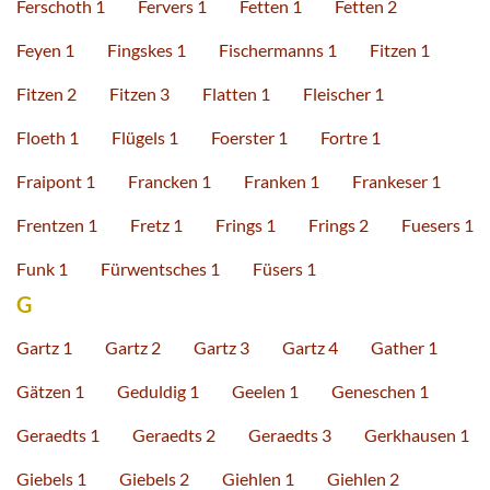
Ferschoth 1
Fervers 1
Fetten 1
Fetten 2
Feyen 1
Fingskes 1
Fischermanns 1
Fitzen 1
Fitzen 2
Fitzen 3
Flatten 1
Fleischer 1
Floeth 1
Flügels 1
Foerster 1
Fortre 1
Fraipont 1
Francken 1
Franken 1
Frankeser 1
Frentzen 1
Fretz 1
Frings 1
Frings 2
Fuesers 1
Funk 1
Fürwentsches 1
Füsers 1
G
Gartz 1
Gartz 2
Gartz 3
Gartz 4
Gather 1
Gätzen 1
Geduldig 1
Geelen 1
Geneschen 1
Geraedts 1
Geraedts 2
Geraedts 3
Gerkhausen 1
Giebels 1
Giebels 2
Giehlen 1
Giehlen 2