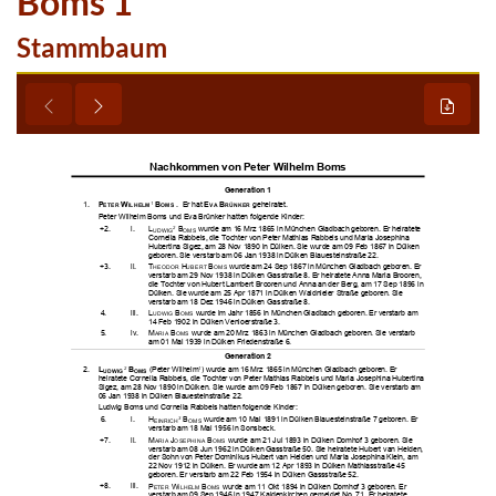
Boms 1
Stammbaum







































































































