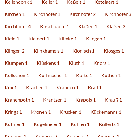
Kellendonk 1
Keller 1
Keßels 1
Ketelaers 1
Kirchen 1
Kirchhofer 1
Kirchhofer 2
Kirchhofer 3
Kirchhofer 4
Kirschbaum 1
Klaßen 1
Klaßen 2
Klein 1
Kleinert 1
Klimke 1
Klingen 1
Klingen 2
Klinkhamels 1
Klonisch 1
Klösges 1
Klumpen 1
Klüskens 1
Kluth 1
Knors 1
Köllschen 1
Korfmacher 1
Korte 1
Kothen 1
Kox 1
Krachen 1
Krahnen 1
Krall 1
Kranenpoth 1
Krantzen 1
Krapols 1
Krauß 1
Krings 1
Kronen 1
Krücken 1
Kückemanns 1
Küffner 1
Kugelmeier 1
Kühlen 1
Küllertz 1
Küppers 1
Küppers 2
Küppers 3
Küppers 4