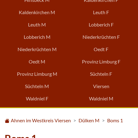
Kaldenkirchen M
Leuth F
Leuth M
Lobberich F
Lobberich M
Niederkrüchten F
Niederkrüchten M
Oedt F
Oedt M
Provinz Limburg F
Provinz Limburg M
Süchteln F
Süchteln M
Viersen
Waldniel F
Waldniel M
Ahnen im Westkreis Viersen
Dülken M
Boms 1