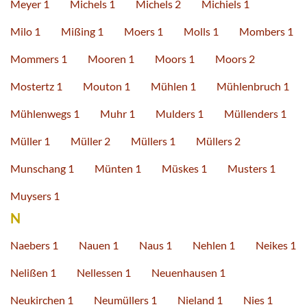
Meyer 1
Michels 1
Michels 2
Michiels 1
Milo 1
Mißing 1
Moers 1
Molls 1
Mombers 1
Mommers 1
Mooren 1
Moors 1
Moors 2
Mostertz 1
Mouton 1
Mühlen 1
Mühlenbruch 1
Mühlenwegs 1
Muhr 1
Mulders 1
Müllenders 1
Müller 1
Müller 2
Müllers 1
Müllers 2
Munschang 1
Münten 1
Müskes 1
Musters 1
Muysers 1
N
Naebers 1
Nauen 1
Naus 1
Nehlen 1
Neikes 1
Nelißen 1
Nellessen 1
Neuenhausen 1
Neukirchen 1
Neumüllers 1
Nieland 1
Nies 1