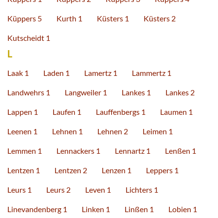
Küppers 5
Kurth 1
Küsters 1
Küsters 2
Kutscheidt 1
L
Laak 1
Laden 1
Lamertz 1
Lammertz 1
Landwehrs 1
Langweiler 1
Lankes 1
Lankes 2
Lappen 1
Laufen 1
Lauffenbergs 1
Laumen 1
Leenen 1
Lehnen 1
Lehnen 2
Leimen 1
Lemmen 1
Lennackers 1
Lennartz 1
Lenßen 1
Lentzen 1
Lentzen 2
Lenzen 1
Leppers 1
Leurs 1
Leurs 2
Leven 1
Lichters 1
Linevandenberg 1
Linken 1
Linßen 1
Lobien 1