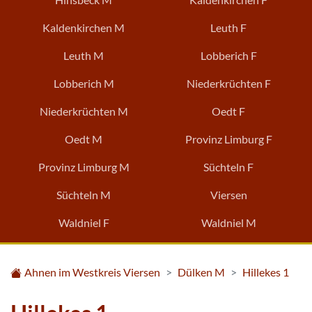
Kaldenkirchen M
Leuth F
Leuth M
Lobberich F
Lobberich M
Niederkrüchten F
Niederkrüchten M
Oedt F
Oedt M
Provinz Limburg F
Provinz Limburg M
Süchteln F
Süchteln M
Viersen
Waldniel F
Waldniel M
Ahnen im Westkreis Viersen
Dülken M
Hillekes 1