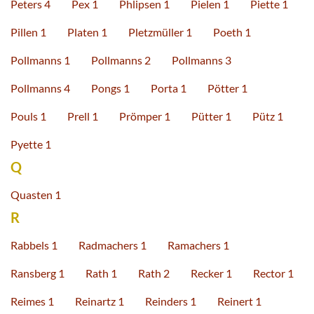
Peters 4
Pex 1
Phlipsen 1
Pielen 1
Piette 1
Pillen 1
Platen 1
Pletzmüller 1
Poeth 1
Pollmanns 1
Pollmanns 2
Pollmanns 3
Pollmanns 4
Pongs 1
Porta 1
Pötter 1
Pouls 1
Prell 1
Prömper 1
Pütter 1
Pütz 1
Pyette 1
Q
Quasten 1
R
Rabbels 1
Radmachers 1
Ramachers 1
Ransberg 1
Rath 1
Rath 2
Recker 1
Rector 1
Reimes 1
Reinartz 1
Reinders 1
Reinert 1