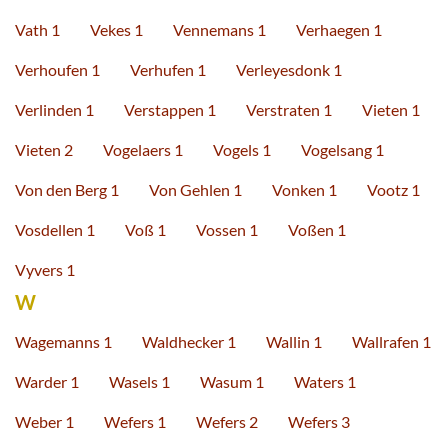
Vath 1
Vekes 1
Vennemans 1
Verhaegen 1
Verhoufen 1
Verhufen 1
Verleyesdonk 1
Verlinden 1
Verstappen 1
Verstraten 1
Vieten 1
Vieten 2
Vogelaers 1
Vogels 1
Vogelsang 1
Von den Berg 1
Von Gehlen 1
Vonken 1
Vootz 1
Vosdellen 1
Voß 1
Vossen 1
Voßen 1
Vyvers 1
W
Wagemanns 1
Waldhecker 1
Wallin 1
Wallrafen 1
Warder 1
Wasels 1
Wasum 1
Waters 1
Weber 1
Wefers 1
Wefers 2
Wefers 3