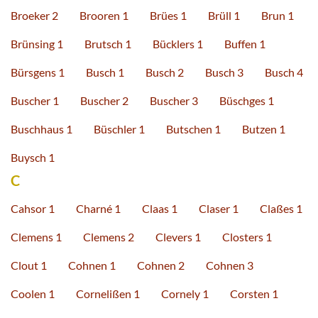
Broeker 2
Brooren 1
Brües 1
Brüll 1
Brun 1
Brünsing 1
Brutsch 1
Bücklers 1
Buffen 1
Bürsgens 1
Busch 1
Busch 2
Busch 3
Busch 4
Buscher 1
Buscher 2
Buscher 3
Büschges 1
Buschhaus 1
Büschler 1
Butschen 1
Butzen 1
Buysch 1
C
Cahsor 1
Charné 1
Claas 1
Claser 1
Claßes 1
Clemens 1
Clemens 2
Clevers 1
Closters 1
Clout 1
Cohnen 1
Cohnen 2
Cohnen 3
Coolen 1
Cornelißen 1
Cornely 1
Corsten 1