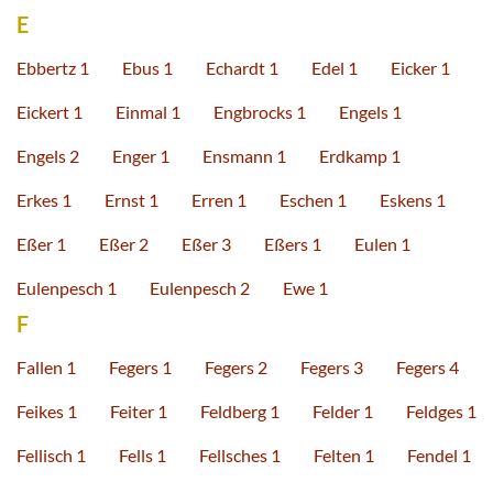
E
Ebbertz 1
Ebus 1
Echardt 1
Edel 1
Eicker 1
Eickert 1
Einmal 1
Engbrocks 1
Engels 1
Engels 2
Enger 1
Ensmann 1
Erdkamp 1
Erkes 1
Ernst 1
Erren 1
Eschen 1
Eskens 1
Eßer 1
Eßer 2
Eßer 3
Eßers 1
Eulen 1
Eulenpesch 1
Eulenpesch 2
Ewe 1
F
Fallen 1
Fegers 1
Fegers 2
Fegers 3
Fegers 4
Feikes 1
Feiter 1
Feldberg 1
Felder 1
Feldges 1
Fellisch 1
Fells 1
Fellsches 1
Felten 1
Fendel 1