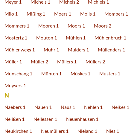
Meyer 1
Michels 1
Michels 2
Michiels 1
Milo 1
Mißing 1
Moers 1
Molls 1
Mombers 1
Mommers 1
Mooren 1
Moors 1
Moors 2
Mostertz 1
Mouton 1
Mühlen 1
Mühlenbruch 1
Mühlenwegs 1
Muhr 1
Mulders 1
Müllenders 1
Müller 1
Müller 2
Müllers 1
Müllers 2
Munschang 1
Münten 1
Müskes 1
Musters 1
Muysers 1
N
Naebers 1
Nauen 1
Naus 1
Nehlen 1
Neikes 1
Nelißen 1
Nellessen 1
Neuenhausen 1
Neukirchen 1
Neumüllers 1
Nieland 1
Nies 1