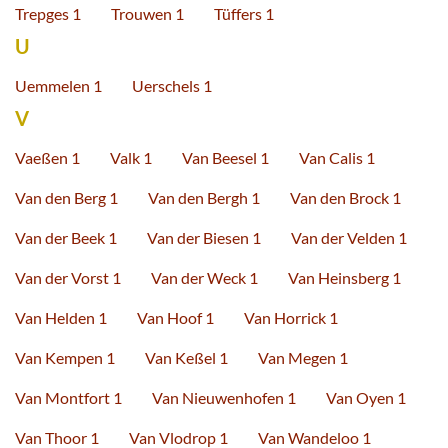
Trepges 1
Trouwen 1
Tüffers 1
U
Uemmelen 1
Uerschels 1
V
Vaeßen 1
Valk 1
Van Beesel 1
Van Calis 1
Van den Berg 1
Van den Bergh 1
Van den Brock 1
Van der Beek 1
Van der Biesen 1
Van der Velden 1
Van der Vorst 1
Van der Weck 1
Van Heinsberg 1
Van Helden 1
Van Hoof 1
Van Horrick 1
Van Kempen 1
Van Keßel 1
Van Megen 1
Van Montfort 1
Van Nieuwenhofen 1
Van Oyen 1
Van Thoor 1
Van Vlodrop 1
Van Wandeloo 1