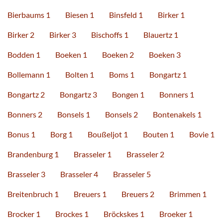
Bierbaums 1
Biesen 1
Binsfeld 1
Birker 1
Birker 2
Birker 3
Bischoffs 1
Blauertz 1
Bodden 1
Boeken 1
Boeken 2
Boeken 3
Bollemann 1
Bolten 1
Boms 1
Bongartz 1
Bongartz 2
Bongartz 3
Bongen 1
Bonners 1
Bonners 2
Bonsels 1
Bonsels 2
Bontenakels 1
Bonus 1
Borg 1
Boußeljot 1
Bouten 1
Bovie 1
Brandenburg 1
Brasseler 1
Brasseler 2
Brasseler 3
Brasseler 4
Brasseler 5
Breitenbruch 1
Breuers 1
Breuers 2
Brimmen 1
Brocker 1
Brockes 1
Bröckskes 1
Broeker 1