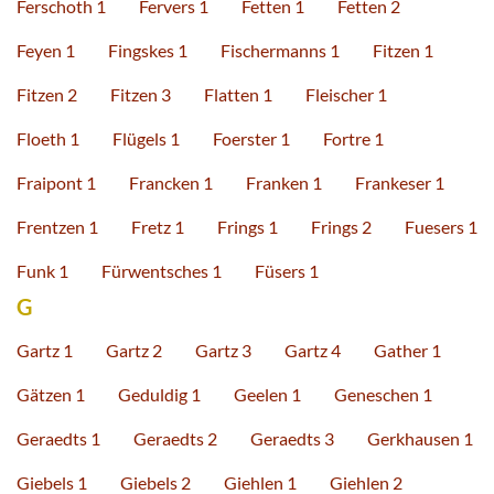
Ferschoth 1
Fervers 1
Fetten 1
Fetten 2
Feyen 1
Fingskes 1
Fischermanns 1
Fitzen 1
Fitzen 2
Fitzen 3
Flatten 1
Fleischer 1
Floeth 1
Flügels 1
Foerster 1
Fortre 1
Fraipont 1
Francken 1
Franken 1
Frankeser 1
Frentzen 1
Fretz 1
Frings 1
Frings 2
Fuesers 1
Funk 1
Fürwentsches 1
Füsers 1
G
Gartz 1
Gartz 2
Gartz 3
Gartz 4
Gather 1
Gätzen 1
Geduldig 1
Geelen 1
Geneschen 1
Geraedts 1
Geraedts 2
Geraedts 3
Gerkhausen 1
Giebels 1
Giebels 2
Giehlen 1
Giehlen 2