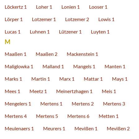
Löckertz 1
Loher 1
Lonien 1
Looser 1
Lörper 1
Lotzemer 1
Lotzemer 2
Lowis 1
Lucas 1
Luhnen 1
Lützener 1
Luyten 1
M
Maaßen 1
Maaßen 2
Mackenstein 1
Maliglowka 1
Malland 1
Mangels 1
Manten 1
Marks 1
Martin 1
Marx 1
Mattar 1
Mays 1
Mees 1
Meetz 1
Meinertzhagen 1
Meis 1
Mengelers 1
Mertens 1
Mertens 2
Mertens 3
Mertens 4
Mertens 5
Mertens 6
Metten 1
Meulenaers 1
Meurers 1
Mevißen 1
Mevißen 2