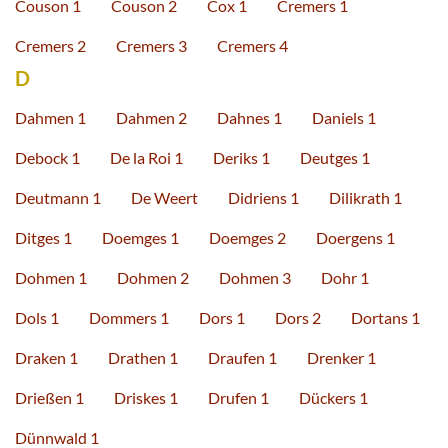
Couson 1
Couson 2
Cox 1
Cremers 1
Cremers 2
Cremers 3
Cremers 4
D
Dahmen 1
Dahmen 2
Dahnes 1
Daniels 1
Debock 1
De la Roi 1
Deriks 1
Deutges 1
Deutmann 1
De Weert
Didriens 1
Dilikrath 1
Ditges 1
Doemges 1
Doemges 2
Doergens 1
Dohmen 1
Dohmen 2
Dohmen 3
Dohr 1
Dols 1
Dommers 1
Dors 1
Dors 2
Dortans 1
Draken 1
Drathen 1
Draufen 1
Drenker 1
Drießen 1
Driskes 1
Drufen 1
Dückers 1
Dünnwald 1