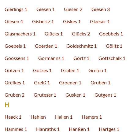
Gierlings 1
Giesen 1
Giesen 2
Giesen 3
Giesen 4
Gisbertz 1
Giskes 1
Glaeser 1
Glasmachers 1
Glücks 1
Glücks 2
Goebbels 1
Goebels 1
Goerden 1
Goldschmitz 1
Gölitz 1
Goossens 1
Gormanns 1
Görtz 1
Gottschalk 1
Gotzen 1
Gotzes 1
Grafen 1
Grefen 1
Grefkes 1
Greiß 1
Groenen 1
Gruben 1
Gruben 2
Gruteser 1
Güsken 1
Gütgens 1
H
Haack 1
Hahlen
Hallen 1
Hamers 1
Hammes 1
Hanraths 1
Hanßen 1
Hartges 1