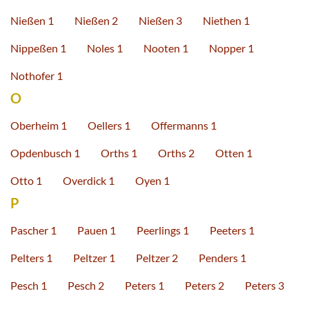
Nießen 1
Nießen 2
Nießen 3
Niethen 1
Nippeßen 1
Noles 1
Nooten 1
Nopper 1
Nothofer 1
O
Oberheim 1
Oellers 1
Offermanns 1
Opdenbusch 1
Orths 1
Orths 2
Otten 1
Otto 1
Overdick 1
Oyen 1
P
Pascher 1
Pauen 1
Peerlings 1
Peeters 1
Pelters 1
Peltzer 1
Peltzer 2
Penders 1
Pesch 1
Pesch 2
Peters 1
Peters 2
Peters 3