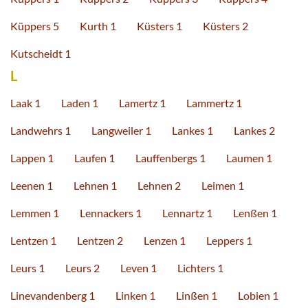
Küppers 5
Kurth 1
Küsters 1
Küsters 2
Kutscheidt 1
L
Laak 1
Laden 1
Lamertz 1
Lammertz 1
Landwehrs 1
Langweiler 1
Lankes 1
Lankes 2
Lappen 1
Laufen 1
Lauffenbergs 1
Laumen 1
Leenen 1
Lehnen 1
Lehnen 2
Leimen 1
Lemmen 1
Lennackers 1
Lennartz 1
Lenßen 1
Lentzen 1
Lentzen 2
Lenzen 1
Leppers 1
Leurs 1
Leurs 2
Leven 1
Lichters 1
Linevandenberg 1
Linken 1
Linßen 1
Lobien 1