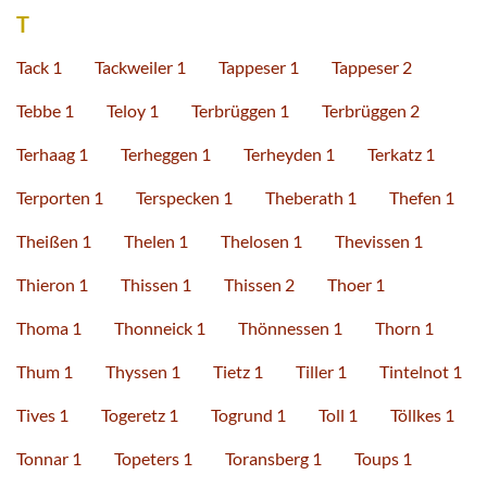
T
Tack 1
Tackweiler 1
Tappeser 1
Tappeser 2
Tebbe 1
Teloy 1
Terbrüggen 1
Terbrüggen 2
Terhaag 1
Terheggen 1
Terheyden 1
Terkatz 1
Terporten 1
Terspecken 1
Theberath 1
Thefen 1
Theißen 1
Thelen 1
Thelosen 1
Thevissen 1
Thieron 1
Thissen 1
Thissen 2
Thoer 1
Thoma 1
Thonneick 1
Thönnessen 1
Thorn 1
Thum 1
Thyssen 1
Tietz 1
Tiller 1
Tintelnot 1
Tives 1
Togeretz 1
Togrund 1
Toll 1
Töllkes 1
Tonnar 1
Topeters 1
Toransberg 1
Toups 1