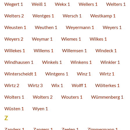
Wegert 1
Weiß 1
Wekx 1
Wellers 1
Welters 1
Welters 2
Wentges 1
Wersch 1
Westkamp 1
Weusten 1
Weuthen 1
Weyermann 1
Weyers 1
Weyers 2
Weymar 1
Wiemes 1
Wilkes 1
Willekes 1
Willems 1
Willemsen 1
Windeck 1
Windhausen 1
Winkels 1
Winkens 1
Winkler 1
Winterscheidt 1
Wintgens 1
Winz 1
Wirtz 1
Wirtz 2
Wirtz 3
Wix 1
Wolff 1
Wölterkes 1
Wolters 1
Wolters 2
Wouters 1
Wümmenberg 1
Wüsten 1
Wyen 1
Z
Zanders 1
Zangers 1
Zeelen 1
Zimmermann 1