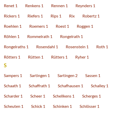
Renet 1
Renkens 1
Rennen 1
Reynders 1
Rickers 1
Riefers 1
Rips 1
Rix
Robertz 1
Roehlen 1
Roemers 1
Roest 1
Roggen 1
Röhlen 1
Rommelrath 1
Rongelrath 1
Rongelraths 1
Rosendahl 1
Rosenstein 1
Roth 1
Rötters 1
Rütten 1
Rütters 1
Ryher 1
S
Sampers 1
Sartingen 1
Sartingen 2
Sassen 1
Schaath 1
Schaffrath 1
Schafhausen 1
Schalley 1
Scharder 1
Scheer 1
Schellkens 1
Scherges 1
Scheuten 1
Schick 1
Schinken 1
Schlösser 1