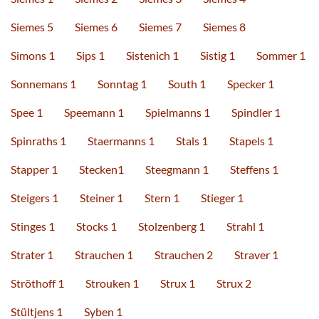
Siemes 5
Siemes 6
Siemes 7
Siemes 8
Simons 1
Sips 1
Sistenich 1
Sistig 1
Sommer 1
Sonnemans 1
Sonntag 1
South 1
Specker 1
Spee 1
Speemann 1
Spielmanns 1
Spindler 1
Spinraths 1
Staermanns 1
Stals 1
Stapels 1
Stapper 1
Stecken1
Steegmann 1
Steffens 1
Steigers 1
Steiner 1
Stern 1
Stieger 1
Stinges 1
Stocks 1
Stolzenberg 1
Strahl 1
Strater 1
Strauchen 1
Strauchen 2
Straver 1
Ströthoff 1
Strouken 1
Strux 1
Strux 2
Stültjens 1
Syben 1