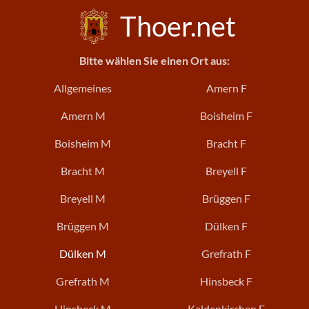
Thoer.net
Bitte wählen Sie einen Ort aus:
Allgemeines
Amern F
Amern M
Boisheim F
Boisheim M
Bracht F
Bracht M
Breyell F
Breyell M
Brüggen F
Brüggen M
Dülken F
Dülken M
Grefrath F
Grefrath M
Hinsbeck F
Hinsbeck M
Kaldenkirchen F