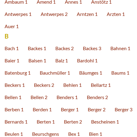
Ambaum 1
Amend 1
Annes 1
Anstötz 1
Antwerpes 1
Antwerpes 2
Arntzen 1
Arzten 1
Auer 1
B
Bach 1
Backes 1
Backes 2
Backes 3
Bahnen 1
Baier 1
Balsen 1
Balz 1
Bardohl 1
Batenburg 1
Bauchmüller 1
Bäumges 1
Baums 1
Beckers 1
Beckers 2
Behlen 1
Bellartz 1
Bellen 1
Bellen 2
Benders 1
Benders 2
Berben 1
Berden 1
Berger 1
Berger 2
Berger 3
Bernards 1
Berten 1
Berten 2
Bescheinen 1
Beulen 1
Beurschgens
Bex 1
Bien 1