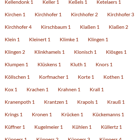
Kellendonk 1
Keller 1
Keßels 1
Ketelaers 1
Kirchen 1
Kirchhofer 1
Kirchhofer 2
Kirchhofer 3
Kirchhofer 4
Kirschbaum 1
Klaßen 1
Klaßen 2
Klein 1
Kleinert 1
Klimke 1
Klingen 1
Klingen 2
Klinkhamels 1
Klonisch 1
Klösges 1
Klumpen 1
Klüskens 1
Kluth 1
Knors 1
Köllschen 1
Korfmacher 1
Korte 1
Kothen 1
Kox 1
Krachen 1
Krahnen 1
Krall 1
Kranenpoth 1
Krantzen 1
Krapols 1
Krauß 1
Krings 1
Kronen 1
Krücken 1
Kückemanns 1
Küffner 1
Kugelmeier 1
Kühlen 1
Küllertz 1
Küppers 1
Küppers 2
Küppers 3
Küppers 4