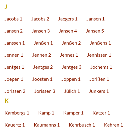
J
Jacobs 1
Jacobs 2
Jaegers 1
Jansen 1
Jansen 2
Jansen 3
Jansen 4
Jansen 5
Janssen 1
Janßen 1
Janßen 2
Janßens 1
Jennen 1
Jennen 2
Jennes 1
Jennissen 1
Jentges 1
Jentges 2
Jentges 3
Jochems 1
Joepen 1
Joosten 1
Joppen 1
Jorißen 1
Jorissen 2
Jorissen 3
Jülich 1
Junkers 1
K
Kambergs 1
Kamp 1
Kamper 1
Katzer 1
Kauertz 1
Kaumanns 1
Kehrbusch 1
Kehren 1