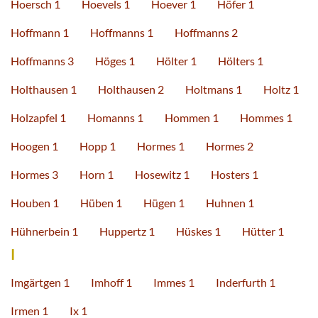
Hoersch 1
Hoevels 1
Hoever 1
Höfer 1
Hoffmann 1
Hoffmanns 1
Hoffmanns 2
Hoffmanns 3
Höges 1
Hölter 1
Hölters 1
Holthausen 1
Holthausen 2
Holtmans 1
Holtz 1
Holzapfel 1
Homanns 1
Hommen 1
Hommes 1
Hoogen 1
Hopp 1
Hormes 1
Hormes 2
Hormes 3
Horn 1
Hosewitz 1
Hosters 1
Houben 1
Hüben 1
Hügen 1
Huhnen 1
Hühnerbein 1
Huppertz 1
Hüskes 1
Hütter 1
I
Imgärtgen 1
Imhoff 1
Immes 1
Inderfurth 1
Irmen 1
Ix 1