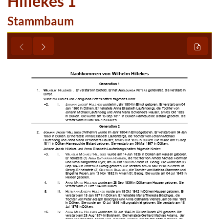
Hillekes 1
Stammbaum









































































































