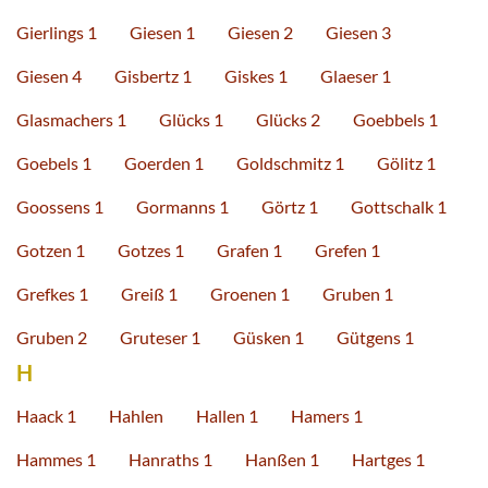
Gierlings 1
Giesen 1
Giesen 2
Giesen 3
Giesen 4
Gisbertz 1
Giskes 1
Glaeser 1
Glasmachers 1
Glücks 1
Glücks 2
Goebbels 1
Goebels 1
Goerden 1
Goldschmitz 1
Gölitz 1
Goossens 1
Gormanns 1
Görtz 1
Gottschalk 1
Gotzen 1
Gotzes 1
Grafen 1
Grefen 1
Grefkes 1
Greiß 1
Groenen 1
Gruben 1
Gruben 2
Gruteser 1
Güsken 1
Gütgens 1
H
Haack 1
Hahlen
Hallen 1
Hamers 1
Hammes 1
Hanraths 1
Hanßen 1
Hartges 1