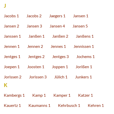
J
Jacobs 1
Jacobs 2
Jaegers 1
Jansen 1
Jansen 2
Jansen 3
Jansen 4
Jansen 5
Janssen 1
Janßen 1
Janßen 2
Janßens 1
Jennen 1
Jennen 2
Jennes 1
Jennissen 1
Jentges 1
Jentges 2
Jentges 3
Jochems 1
Joepen 1
Joosten 1
Joppen 1
Jorißen 1
Jorissen 2
Jorissen 3
Jülich 1
Junkers 1
K
Kambergs 1
Kamp 1
Kamper 1
Katzer 1
Kauertz 1
Kaumanns 1
Kehrbusch 1
Kehren 1