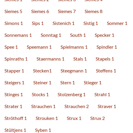
Siemes 5
Siemes 6
Siemes 7
Siemes 8
Simons 1
Sips 1
Sistenich 1
Sistig 1
Sommer 1
Sonnemans 1
Sonntag 1
South 1
Specker 1
Spee 1
Speemann 1
Spielmanns 1
Spindler 1
Spinraths 1
Staermanns 1
Stals 1
Stapels 1
Stapper 1
Stecken1
Steegmann 1
Steffens 1
Steigers 1
Steiner 1
Stern 1
Stieger 1
Stinges 1
Stocks 1
Stolzenberg 1
Strahl 1
Strater 1
Strauchen 1
Strauchen 2
Straver 1
Ströthoff 1
Strouken 1
Strux 1
Strux 2
Stültjens 1
Syben 1