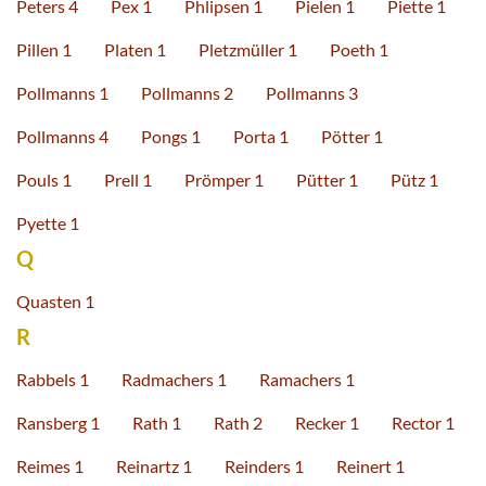
Peters 4
Pex 1
Phlipsen 1
Pielen 1
Piette 1
Pillen 1
Platen 1
Pletzmüller 1
Poeth 1
Pollmanns 1
Pollmanns 2
Pollmanns 3
Pollmanns 4
Pongs 1
Porta 1
Pötter 1
Pouls 1
Prell 1
Prömper 1
Pütter 1
Pütz 1
Pyette 1
Q
Quasten 1
R
Rabbels 1
Radmachers 1
Ramachers 1
Ransberg 1
Rath 1
Rath 2
Recker 1
Rector 1
Reimes 1
Reinartz 1
Reinders 1
Reinert 1