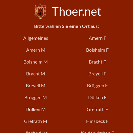
Thoer.net
Bitte wählen Sie einen Ort aus:
Allgemeines
Amern F
Amern M
Boisheim F
Boisheim M
Bracht F
Bracht M
Breyell F
Breyell M
Brüggen F
Brüggen M
Dülken F
Dülken M
Grefrath F
Grefrath M
Hinsbeck F
Hinsbeck M
Kaldenkirchen F