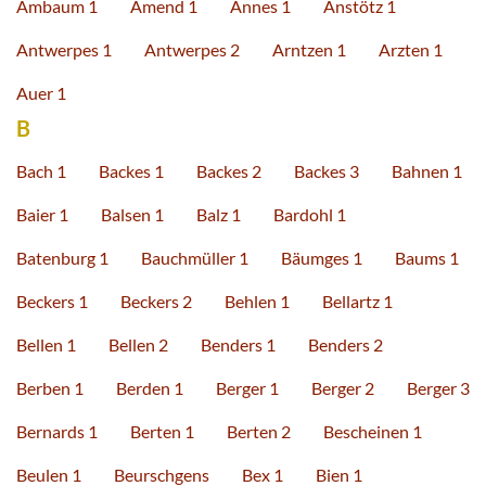
Ambaum 1
Amend 1
Annes 1
Anstötz 1
Antwerpes 1
Antwerpes 2
Arntzen 1
Arzten 1
Auer 1
B
Bach 1
Backes 1
Backes 2
Backes 3
Bahnen 1
Baier 1
Balsen 1
Balz 1
Bardohl 1
Batenburg 1
Bauchmüller 1
Bäumges 1
Baums 1
Beckers 1
Beckers 2
Behlen 1
Bellartz 1
Bellen 1
Bellen 2
Benders 1
Benders 2
Berben 1
Berden 1
Berger 1
Berger 2
Berger 3
Bernards 1
Berten 1
Berten 2
Bescheinen 1
Beulen 1
Beurschgens
Bex 1
Bien 1