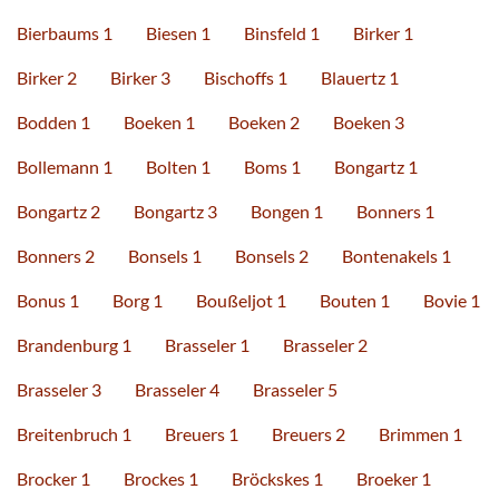
Bierbaums 1
Biesen 1
Binsfeld 1
Birker 1
Birker 2
Birker 3
Bischoffs 1
Blauertz 1
Bodden 1
Boeken 1
Boeken 2
Boeken 3
Bollemann 1
Bolten 1
Boms 1
Bongartz 1
Bongartz 2
Bongartz 3
Bongen 1
Bonners 1
Bonners 2
Bonsels 1
Bonsels 2
Bontenakels 1
Bonus 1
Borg 1
Boußeljot 1
Bouten 1
Bovie 1
Brandenburg 1
Brasseler 1
Brasseler 2
Brasseler 3
Brasseler 4
Brasseler 5
Breitenbruch 1
Breuers 1
Breuers 2
Brimmen 1
Brocker 1
Brockes 1
Bröckskes 1
Broeker 1