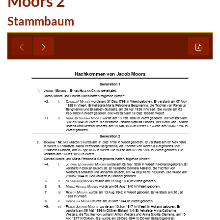
Moors 2
Stammbaum





































































































