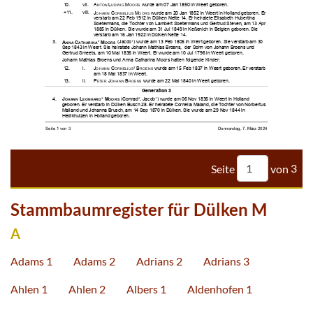










































































Seite
von
3
Stammbaumregister für Dülken M
A
Adams 1
Adams 2
Adrians 2
Adrians 3
Ahlen 1
Ahlen 2
Albers 1
Aldenhofen 1