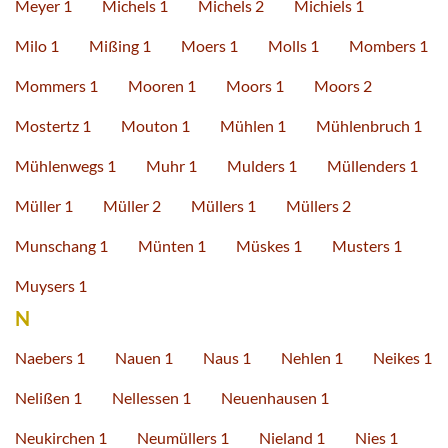
Meyer 1
Michels 1
Michels 2
Michiels 1
Milo 1
Mißing 1
Moers 1
Molls 1
Mombers 1
Mommers 1
Mooren 1
Moors 1
Moors 2
Mostertz 1
Mouton 1
Mühlen 1
Mühlenbruch 1
Mühlenwegs 1
Muhr 1
Mulders 1
Müllenders 1
Müller 1
Müller 2
Müllers 1
Müllers 2
Munschang 1
Münten 1
Müskes 1
Musters 1
Muysers 1
N
Naebers 1
Nauen 1
Naus 1
Nehlen 1
Neikes 1
Nelißen 1
Nellessen 1
Neuenhausen 1
Neukirchen 1
Neumüllers 1
Nieland 1
Nies 1