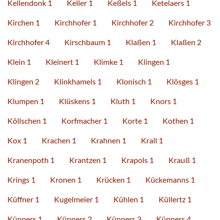
Kellendonk 1
Keller 1
Keßels 1
Ketelaers 1
Kirchen 1
Kirchhofer 1
Kirchhofer 2
Kirchhofer 3
Kirchhofer 4
Kirschbaum 1
Klaßen 1
Klaßen 2
Klein 1
Kleinert 1
Klimke 1
Klingen 1
Klingen 2
Klinkhamels 1
Klonisch 1
Klösges 1
Klumpen 1
Klüskens 1
Kluth 1
Knors 1
Köllschen 1
Korfmacher 1
Korte 1
Kothen 1
Kox 1
Krachen 1
Krahnen 1
Krall 1
Kranenpoth 1
Krantzen 1
Krapols 1
Krauß 1
Krings 1
Kronen 1
Krücken 1
Kückemanns 1
Küffner 1
Kugelmeier 1
Kühlen 1
Küllertz 1
Küppers 1
Küppers 2
Küppers 3
Küppers 4