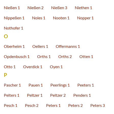
Nießen 1
Nießen 2
Nießen 3
Niethen 1
Nippeßen 1
Noles 1
Nooten 1
Nopper 1
Nothofer 1
O
Oberheim 1
Oellers 1
Offermanns 1
Opdenbusch 1
Orths 1
Orths 2
Otten 1
Otto 1
Overdick 1
Oyen 1
P
Pascher 1
Pauen 1
Peerlings 1
Peeters 1
Pelters 1
Peltzer 1
Peltzer 2
Penders 1
Pesch 1
Pesch 2
Peters 1
Peters 2
Peters 3