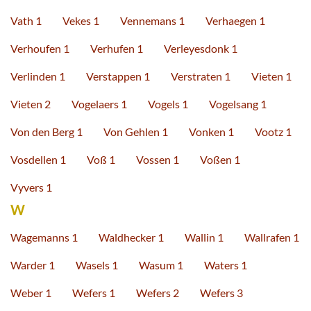
Vath 1
Vekes 1
Vennemans 1
Verhaegen 1
Verhoufen 1
Verhufen 1
Verleyesdonk 1
Verlinden 1
Verstappen 1
Verstraten 1
Vieten 1
Vieten 2
Vogelaers 1
Vogels 1
Vogelsang 1
Von den Berg 1
Von Gehlen 1
Vonken 1
Vootz 1
Vosdellen 1
Voß 1
Vossen 1
Voßen 1
Vyvers 1
W
Wagemanns 1
Waldhecker 1
Wallin 1
Wallrafen 1
Warder 1
Wasels 1
Wasum 1
Waters 1
Weber 1
Wefers 1
Wefers 2
Wefers 3