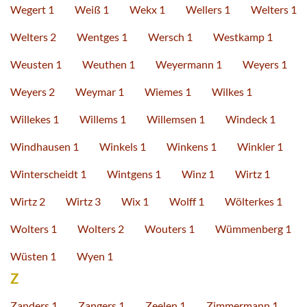
Wegert 1
Weiß 1
Wekx 1
Wellers 1
Welters 1
Welters 2
Wentges 1
Wersch 1
Westkamp 1
Weusten 1
Weuthen 1
Weyermann 1
Weyers 1
Weyers 2
Weymar 1
Wiemes 1
Wilkes 1
Willekes 1
Willems 1
Willemsen 1
Windeck 1
Windhausen 1
Winkels 1
Winkens 1
Winkler 1
Winterscheidt 1
Wintgens 1
Winz 1
Wirtz 1
Wirtz 2
Wirtz 3
Wix 1
Wolff 1
Wölterkes 1
Wolters 1
Wolters 2
Wouters 1
Wümmenberg 1
Wüsten 1
Wyen 1
Z
Zanders 1
Zangers 1
Zeelen 1
Zimmermann 1