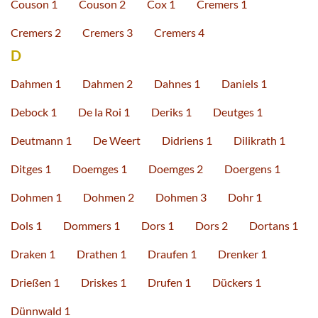
Couson 1
Couson 2
Cox 1
Cremers 1
Cremers 2
Cremers 3
Cremers 4
D
Dahmen 1
Dahmen 2
Dahnes 1
Daniels 1
Debock 1
De la Roi 1
Deriks 1
Deutges 1
Deutmann 1
De Weert
Didriens 1
Dilikrath 1
Ditges 1
Doemges 1
Doemges 2
Doergens 1
Dohmen 1
Dohmen 2
Dohmen 3
Dohr 1
Dols 1
Dommers 1
Dors 1
Dors 2
Dortans 1
Draken 1
Drathen 1
Draufen 1
Drenker 1
Drießen 1
Driskes 1
Drufen 1
Dückers 1
Dünnwald 1