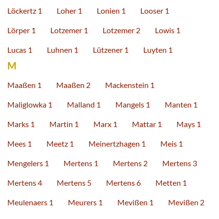
Löckertz 1
Loher 1
Lonien 1
Looser 1
Lörper 1
Lotzemer 1
Lotzemer 2
Lowis 1
Lucas 1
Luhnen 1
Lützener 1
Luyten 1
M
Maaßen 1
Maaßen 2
Mackenstein 1
Maliglowka 1
Malland 1
Mangels 1
Manten 1
Marks 1
Martin 1
Marx 1
Mattar 1
Mays 1
Mees 1
Meetz 1
Meinertzhagen 1
Meis 1
Mengelers 1
Mertens 1
Mertens 2
Mertens 3
Mertens 4
Mertens 5
Mertens 6
Metten 1
Meulenaers 1
Meurers 1
Mevißen 1
Mevißen 2