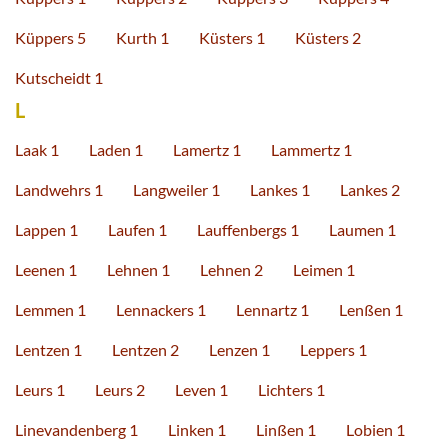
Küppers 5
Kurth 1
Küsters 1
Küsters 2
Kutscheidt 1
L
Laak 1
Laden 1
Lamertz 1
Lammertz 1
Landwehrs 1
Langweiler 1
Lankes 1
Lankes 2
Lappen 1
Laufen 1
Lauffenbergs 1
Laumen 1
Leenen 1
Lehnen 1
Lehnen 2
Leimen 1
Lemmen 1
Lennackers 1
Lennartz 1
Lenßen 1
Lentzen 1
Lentzen 2
Lenzen 1
Leppers 1
Leurs 1
Leurs 2
Leven 1
Lichters 1
Linevandenberg 1
Linken 1
Linßen 1
Lobien 1