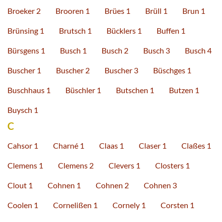
Broeker 2
Brooren 1
Brües 1
Brüll 1
Brun 1
Brünsing 1
Brutsch 1
Bücklers 1
Buffen 1
Bürsgens 1
Busch 1
Busch 2
Busch 3
Busch 4
Buscher 1
Buscher 2
Buscher 3
Büschges 1
Buschhaus 1
Büschler 1
Butschen 1
Butzen 1
Buysch 1
C
Cahsor 1
Charné 1
Claas 1
Claser 1
Claßes 1
Clemens 1
Clemens 2
Clevers 1
Closters 1
Clout 1
Cohnen 1
Cohnen 2
Cohnen 3
Coolen 1
Cornelißen 1
Cornely 1
Corsten 1