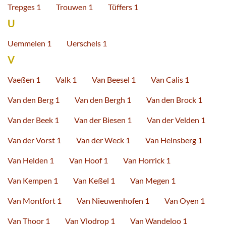
Trepges 1
Trouwen 1
Tüffers 1
U
Uemmelen 1
Uerschels 1
V
Vaeßen 1
Valk 1
Van Beesel 1
Van Calis 1
Van den Berg 1
Van den Bergh 1
Van den Brock 1
Van der Beek 1
Van der Biesen 1
Van der Velden 1
Van der Vorst 1
Van der Weck 1
Van Heinsberg 1
Van Helden 1
Van Hoof 1
Van Horrick 1
Van Kempen 1
Van Keßel 1
Van Megen 1
Van Montfort 1
Van Nieuwenhofen 1
Van Oyen 1
Van Thoor 1
Van Vlodrop 1
Van Wandeloo 1