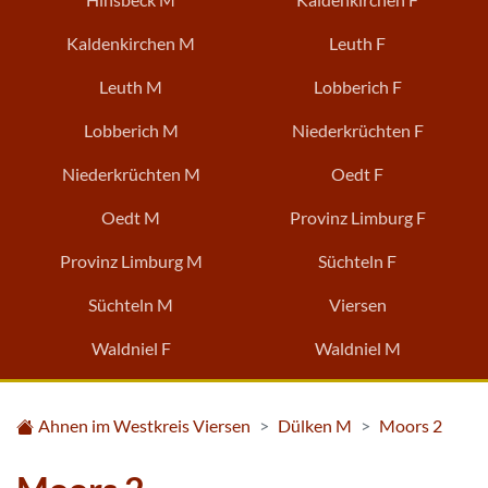
Kaldenkirchen M
Leuth F
Leuth M
Lobberich F
Lobberich M
Niederkrüchten F
Niederkrüchten M
Oedt F
Oedt M
Provinz Limburg F
Provinz Limburg M
Süchteln F
Süchteln M
Viersen
Waldniel F
Waldniel M
Ahnen im Westkreis Viersen
Dülken M
Moors 2