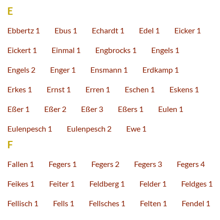
E
Ebbertz 1
Ebus 1
Echardt 1
Edel 1
Eicker 1
Eickert 1
Einmal 1
Engbrocks 1
Engels 1
Engels 2
Enger 1
Ensmann 1
Erdkamp 1
Erkes 1
Ernst 1
Erren 1
Eschen 1
Eskens 1
Eßer 1
Eßer 2
Eßer 3
Eßers 1
Eulen 1
Eulenpesch 1
Eulenpesch 2
Ewe 1
F
Fallen 1
Fegers 1
Fegers 2
Fegers 3
Fegers 4
Feikes 1
Feiter 1
Feldberg 1
Felder 1
Feldges 1
Fellisch 1
Fells 1
Fellsches 1
Felten 1
Fendel 1