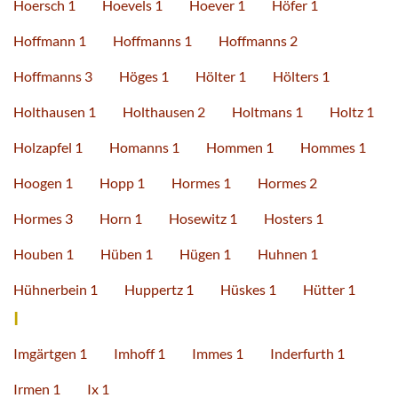
Hoersch 1
Hoevels 1
Hoever 1
Höfer 1
Hoffmann 1
Hoffmanns 1
Hoffmanns 2
Hoffmanns 3
Höges 1
Hölter 1
Hölters 1
Holthausen 1
Holthausen 2
Holtmans 1
Holtz 1
Holzapfel 1
Homanns 1
Hommen 1
Hommes 1
Hoogen 1
Hopp 1
Hormes 1
Hormes 2
Hormes 3
Horn 1
Hosewitz 1
Hosters 1
Houben 1
Hüben 1
Hügen 1
Huhnen 1
Hühnerbein 1
Huppertz 1
Hüskes 1
Hütter 1
I
Imgärtgen 1
Imhoff 1
Immes 1
Inderfurth 1
Irmen 1
Ix 1