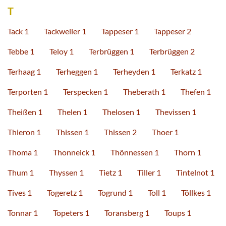
T
Tack 1
Tackweiler 1
Tappeser 1
Tappeser 2
Tebbe 1
Teloy 1
Terbrüggen 1
Terbrüggen 2
Terhaag 1
Terheggen 1
Terheyden 1
Terkatz 1
Terporten 1
Terspecken 1
Theberath 1
Thefen 1
Theißen 1
Thelen 1
Thelosen 1
Thevissen 1
Thieron 1
Thissen 1
Thissen 2
Thoer 1
Thoma 1
Thonneick 1
Thönnessen 1
Thorn 1
Thum 1
Thyssen 1
Tietz 1
Tiller 1
Tintelnot 1
Tives 1
Togeretz 1
Togrund 1
Toll 1
Töllkes 1
Tonnar 1
Topeters 1
Toransberg 1
Toups 1