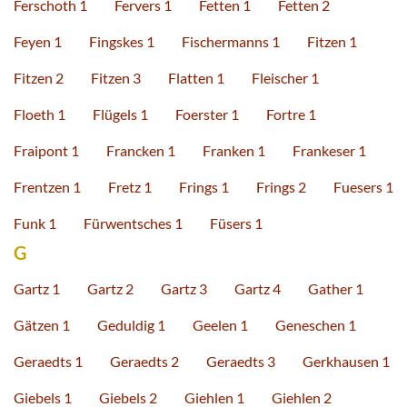
Ferschoth 1
Fervers 1
Fetten 1
Fetten 2
Feyen 1
Fingskes 1
Fischermanns 1
Fitzen 1
Fitzen 2
Fitzen 3
Flatten 1
Fleischer 1
Floeth 1
Flügels 1
Foerster 1
Fortre 1
Fraipont 1
Francken 1
Franken 1
Frankeser 1
Frentzen 1
Fretz 1
Frings 1
Frings 2
Fuesers 1
Funk 1
Fürwentsches 1
Füsers 1
G
Gartz 1
Gartz 2
Gartz 3
Gartz 4
Gather 1
Gätzen 1
Geduldig 1
Geelen 1
Geneschen 1
Geraedts 1
Geraedts 2
Geraedts 3
Gerkhausen 1
Giebels 1
Giebels 2
Giehlen 1
Giehlen 2