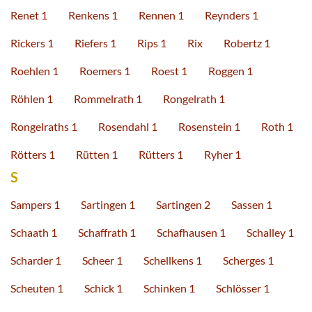
Renet 1
Renkens 1
Rennen 1
Reynders 1
Rickers 1
Riefers 1
Rips 1
Rix
Robertz 1
Roehlen 1
Roemers 1
Roest 1
Roggen 1
Röhlen 1
Rommelrath 1
Rongelrath 1
Rongelraths 1
Rosendahl 1
Rosenstein 1
Roth 1
Rötters 1
Rütten 1
Rütters 1
Ryher 1
S
Sampers 1
Sartingen 1
Sartingen 2
Sassen 1
Schaath 1
Schaffrath 1
Schafhausen 1
Schalley 1
Scharder 1
Scheer 1
Schellkens 1
Scherges 1
Scheuten 1
Schick 1
Schinken 1
Schlösser 1