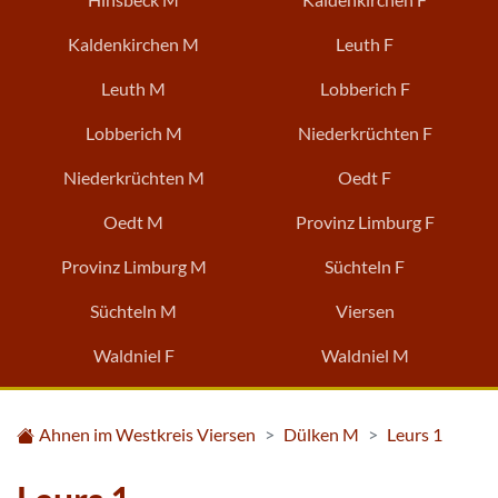
Kaldenkirchen M
Leuth F
Leuth M
Lobberich F
Lobberich M
Niederkrüchten F
Niederkrüchten M
Oedt F
Oedt M
Provinz Limburg F
Provinz Limburg M
Süchteln F
Süchteln M
Viersen
Waldniel F
Waldniel M
Ahnen im Westkreis Viersen
Dülken M
Leurs 1