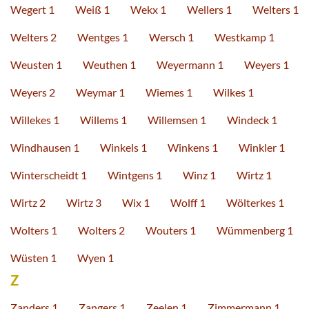
Wegert 1
Weiß 1
Wekx 1
Wellers 1
Welters 1
Welters 2
Wentges 1
Wersch 1
Westkamp 1
Weusten 1
Weuthen 1
Weyermann 1
Weyers 1
Weyers 2
Weymar 1
Wiemes 1
Wilkes 1
Willekes 1
Willems 1
Willemsen 1
Windeck 1
Windhausen 1
Winkels 1
Winkens 1
Winkler 1
Winterscheidt 1
Wintgens 1
Winz 1
Wirtz 1
Wirtz 2
Wirtz 3
Wix 1
Wolff 1
Wölterkes 1
Wolters 1
Wolters 2
Wouters 1
Wümmenberg 1
Wüsten 1
Wyen 1
Z
Zanders 1
Zangers 1
Zeelen 1
Zimmermann 1