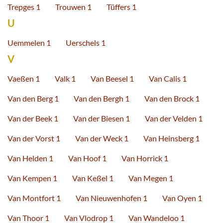
Trepges 1
Trouwen 1
Tüffers 1
U
Uemmelen 1
Uerschels 1
V
Vaeßen 1
Valk 1
Van Beesel 1
Van Calis 1
Van den Berg 1
Van den Bergh 1
Van den Brock 1
Van der Beek 1
Van der Biesen 1
Van der Velden 1
Van der Vorst 1
Van der Weck 1
Van Heinsberg 1
Van Helden 1
Van Hoof 1
Van Horrick 1
Van Kempen 1
Van Keßel 1
Van Megen 1
Van Montfort 1
Van Nieuwenhofen 1
Van Oyen 1
Van Thoor 1
Van Vlodrop 1
Van Wandeloo 1