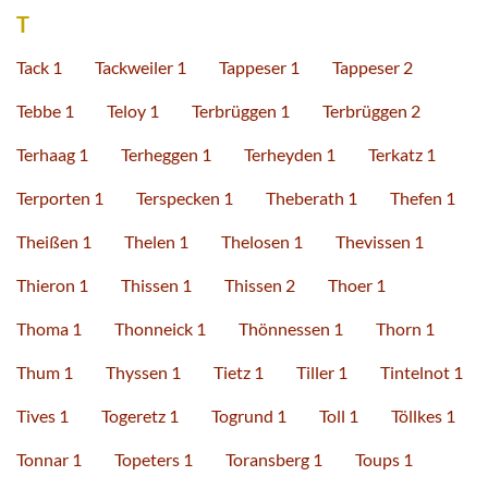
T
Tack 1
Tackweiler 1
Tappeser 1
Tappeser 2
Tebbe 1
Teloy 1
Terbrüggen 1
Terbrüggen 2
Terhaag 1
Terheggen 1
Terheyden 1
Terkatz 1
Terporten 1
Terspecken 1
Theberath 1
Thefen 1
Theißen 1
Thelen 1
Thelosen 1
Thevissen 1
Thieron 1
Thissen 1
Thissen 2
Thoer 1
Thoma 1
Thonneick 1
Thönnessen 1
Thorn 1
Thum 1
Thyssen 1
Tietz 1
Tiller 1
Tintelnot 1
Tives 1
Togeretz 1
Togrund 1
Toll 1
Töllkes 1
Tonnar 1
Topeters 1
Toransberg 1
Toups 1