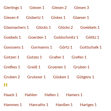
Gierlings 1
Giesen 1
Giesen 2
Giesen 3
Giesen 4
Gisbertz 1
Giskes 1
Glaeser 1
Glasmachers 1
Glücks 1
Glücks 2
Goebbels 1
Goebels 1
Goerden 1
Goldschmitz 1
Gölitz 1
Goossens 1
Gormanns 1
Görtz 1
Gottschalk 1
Gotzen 1
Gotzes 1
Grafen 1
Grefen 1
Grefkes 1
Greiß 1
Groenen 1
Gruben 1
Gruben 2
Gruteser 1
Güsken 1
Gütgens 1
H
Haack 1
Hahlen
Hallen 1
Hamers 1
Hammes 1
Hanraths 1
Hanßen 1
Hartges 1