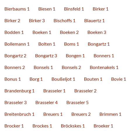
Bierbaums 1
Biesen 1
Binsfeld 1
Birker 1
Birker 2
Birker 3
Bischoffs 1
Blauertz 1
Bodden 1
Boeken 1
Boeken 2
Boeken 3
Bollemann 1
Bolten 1
Boms 1
Bongartz 1
Bongartz 2
Bongartz 3
Bongen 1
Bonners 1
Bonners 2
Bonsels 1
Bonsels 2
Bontenakels 1
Bonus 1
Borg 1
Boußeljot 1
Bouten 1
Bovie 1
Brandenburg 1
Brasseler 1
Brasseler 2
Brasseler 3
Brasseler 4
Brasseler 5
Breitenbruch 1
Breuers 1
Breuers 2
Brimmen 1
Brocker 1
Brockes 1
Bröckskes 1
Broeker 1