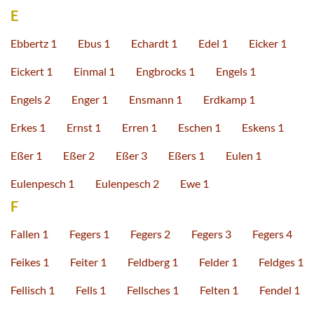
E
Ebbertz 1
Ebus 1
Echardt 1
Edel 1
Eicker 1
Eickert 1
Einmal 1
Engbrocks 1
Engels 1
Engels 2
Enger 1
Ensmann 1
Erdkamp 1
Erkes 1
Ernst 1
Erren 1
Eschen 1
Eskens 1
Eßer 1
Eßer 2
Eßer 3
Eßers 1
Eulen 1
Eulenpesch 1
Eulenpesch 2
Ewe 1
F
Fallen 1
Fegers 1
Fegers 2
Fegers 3
Fegers 4
Feikes 1
Feiter 1
Feldberg 1
Felder 1
Feldges 1
Fellisch 1
Fells 1
Fellsches 1
Felten 1
Fendel 1