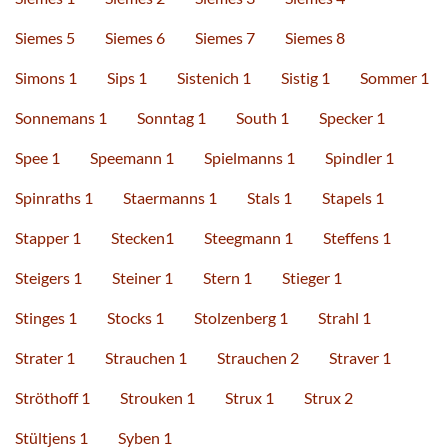
Siemes 5
Siemes 6
Siemes 7
Siemes 8
Simons 1
Sips 1
Sistenich 1
Sistig 1
Sommer 1
Sonnemans 1
Sonntag 1
South 1
Specker 1
Spee 1
Speemann 1
Spielmanns 1
Spindler 1
Spinraths 1
Staermanns 1
Stals 1
Stapels 1
Stapper 1
Stecken1
Steegmann 1
Steffens 1
Steigers 1
Steiner 1
Stern 1
Stieger 1
Stinges 1
Stocks 1
Stolzenberg 1
Strahl 1
Strater 1
Strauchen 1
Strauchen 2
Straver 1
Ströthoff 1
Strouken 1
Strux 1
Strux 2
Stültjens 1
Syben 1