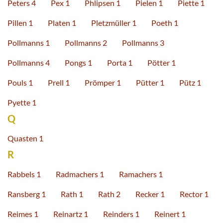
Peters 4
Pex 1
Phlipsen 1
Pielen 1
Piette 1
Pillen 1
Platen 1
Pletzmüller 1
Poeth 1
Pollmanns 1
Pollmanns 2
Pollmanns 3
Pollmanns 4
Pongs 1
Porta 1
Pötter 1
Pouls 1
Prell 1
Prömper 1
Pütter 1
Pütz 1
Pyette 1
Q
Quasten 1
R
Rabbels 1
Radmachers 1
Ramachers 1
Ransberg 1
Rath 1
Rath 2
Recker 1
Rector 1
Reimes 1
Reinartz 1
Reinders 1
Reinert 1