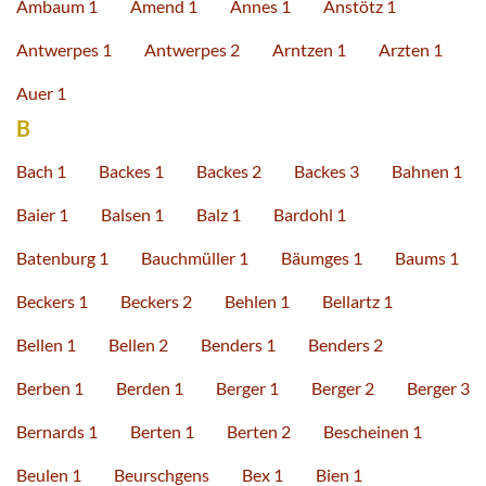
Ambaum 1
Amend 1
Annes 1
Anstötz 1
Antwerpes 1
Antwerpes 2
Arntzen 1
Arzten 1
Auer 1
B
Bach 1
Backes 1
Backes 2
Backes 3
Bahnen 1
Baier 1
Balsen 1
Balz 1
Bardohl 1
Batenburg 1
Bauchmüller 1
Bäumges 1
Baums 1
Beckers 1
Beckers 2
Behlen 1
Bellartz 1
Bellen 1
Bellen 2
Benders 1
Benders 2
Berben 1
Berden 1
Berger 1
Berger 2
Berger 3
Bernards 1
Berten 1
Berten 2
Bescheinen 1
Beulen 1
Beurschgens
Bex 1
Bien 1