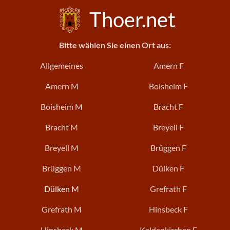
Thoer.net
Bitte wählen Sie einen Ort aus:
Allgemeines
Amern F
Amern M
Boisheim F
Boisheim M
Bracht F
Bracht M
Breyell F
Breyell M
Brüggen F
Brüggen M
Dülken F
Dülken M
Grefrath F
Grefrath M
Hinsbeck F
Hinsbeck M
Kaldenkirchen F