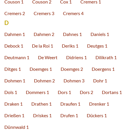
Couson 1
Couson 2
Cox 1
Cremers 1
Cremers 2
Cremers 3
Cremers 4
D
Dahmen 1
Dahmen 2
Dahnes 1
Daniels 1
Debock 1
De la Roi 1
Deriks 1
Deutges 1
Deutmann 1
De Weert
Didriens 1
Dilikrath 1
Ditges 1
Doemges 1
Doemges 2
Doergens 1
Dohmen 1
Dohmen 2
Dohmen 3
Dohr 1
Dols 1
Dommers 1
Dors 1
Dors 2
Dortans 1
Draken 1
Drathen 1
Draufen 1
Drenker 1
Drießen 1
Driskes 1
Drufen 1
Dückers 1
Dünnwald 1