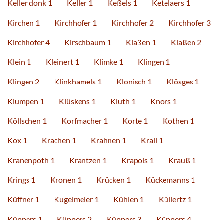
Kellendonk 1
Keller 1
Keßels 1
Ketelaers 1
Kirchen 1
Kirchhofer 1
Kirchhofer 2
Kirchhofer 3
Kirchhofer 4
Kirschbaum 1
Klaßen 1
Klaßen 2
Klein 1
Kleinert 1
Klimke 1
Klingen 1
Klingen 2
Klinkhamels 1
Klonisch 1
Klösges 1
Klumpen 1
Klüskens 1
Kluth 1
Knors 1
Köllschen 1
Korfmacher 1
Korte 1
Kothen 1
Kox 1
Krachen 1
Krahnen 1
Krall 1
Kranenpoth 1
Krantzen 1
Krapols 1
Krauß 1
Krings 1
Kronen 1
Krücken 1
Kückemanns 1
Küffner 1
Kugelmeier 1
Kühlen 1
Küllertz 1
Küppers 1
Küppers 2
Küppers 3
Küppers 4