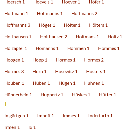
Hoersch 1
Hoevels 1
Hoever 1
Höfer 1
Hoffmann 1
Hoffmanns 1
Hoffmanns 2
Hoffmanns 3
Höges 1
Hölter 1
Hölters 1
Holthausen 1
Holthausen 2
Holtmans 1
Holtz 1
Holzapfel 1
Homanns 1
Hommen 1
Hommes 1
Hoogen 1
Hopp 1
Hormes 1
Hormes 2
Hormes 3
Horn 1
Hosewitz 1
Hosters 1
Houben 1
Hüben 1
Hügen 1
Huhnen 1
Hühnerbein 1
Huppertz 1
Hüskes 1
Hütter 1
I
Imgärtgen 1
Imhoff 1
Immes 1
Inderfurth 1
Irmen 1
Ix 1