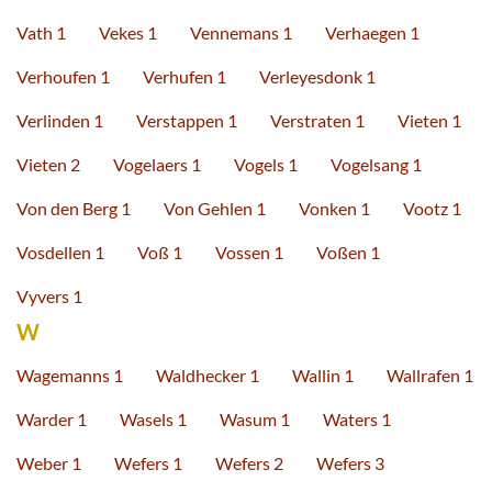
Vath 1
Vekes 1
Vennemans 1
Verhaegen 1
Verhoufen 1
Verhufen 1
Verleyesdonk 1
Verlinden 1
Verstappen 1
Verstraten 1
Vieten 1
Vieten 2
Vogelaers 1
Vogels 1
Vogelsang 1
Von den Berg 1
Von Gehlen 1
Vonken 1
Vootz 1
Vosdellen 1
Voß 1
Vossen 1
Voßen 1
Vyvers 1
W
Wagemanns 1
Waldhecker 1
Wallin 1
Wallrafen 1
Warder 1
Wasels 1
Wasum 1
Waters 1
Weber 1
Wefers 1
Wefers 2
Wefers 3