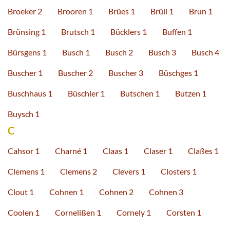
Broeker 2
Brooren 1
Brües 1
Brüll 1
Brun 1
Brünsing 1
Brutsch 1
Bücklers 1
Buffen 1
Bürsgens 1
Busch 1
Busch 2
Busch 3
Busch 4
Buscher 1
Buscher 2
Buscher 3
Büschges 1
Buschhaus 1
Büschler 1
Butschen 1
Butzen 1
Buysch 1
C
Cahsor 1
Charné 1
Claas 1
Claser 1
Claßes 1
Clemens 1
Clemens 2
Clevers 1
Closters 1
Clout 1
Cohnen 1
Cohnen 2
Cohnen 3
Coolen 1
Cornelißen 1
Cornely 1
Corsten 1