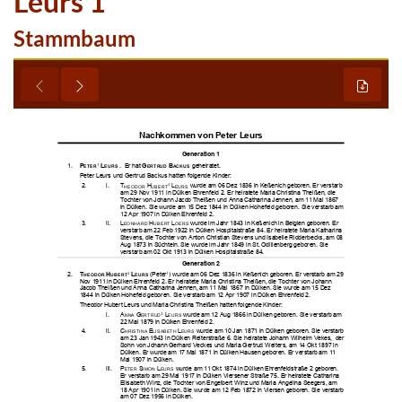
Leurs 1
Stammbaum





























































































