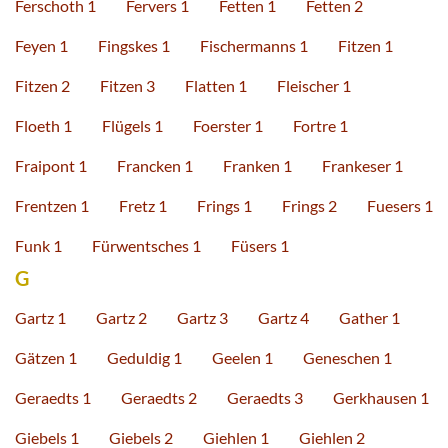
Ferschoth 1
Fervers 1
Fetten 1
Fetten 2
Feyen 1
Fingskes 1
Fischermanns 1
Fitzen 1
Fitzen 2
Fitzen 3
Flatten 1
Fleischer 1
Floeth 1
Flügels 1
Foerster 1
Fortre 1
Fraipont 1
Francken 1
Franken 1
Frankeser 1
Frentzen 1
Fretz 1
Frings 1
Frings 2
Fuesers 1
Funk 1
Fürwentsches 1
Füsers 1
G
Gartz 1
Gartz 2
Gartz 3
Gartz 4
Gather 1
Gätzen 1
Geduldig 1
Geelen 1
Geneschen 1
Geraedts 1
Geraedts 2
Geraedts 3
Gerkhausen 1
Giebels 1
Giebels 2
Giehlen 1
Giehlen 2