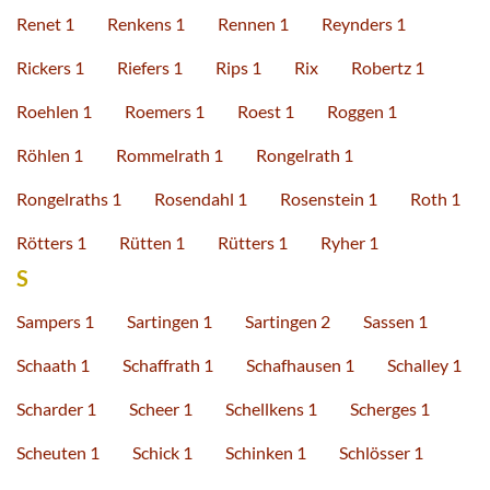
Renet 1
Renkens 1
Rennen 1
Reynders 1
Rickers 1
Riefers 1
Rips 1
Rix
Robertz 1
Roehlen 1
Roemers 1
Roest 1
Roggen 1
Röhlen 1
Rommelrath 1
Rongelrath 1
Rongelraths 1
Rosendahl 1
Rosenstein 1
Roth 1
Rötters 1
Rütten 1
Rütters 1
Ryher 1
S
Sampers 1
Sartingen 1
Sartingen 2
Sassen 1
Schaath 1
Schaffrath 1
Schafhausen 1
Schalley 1
Scharder 1
Scheer 1
Schellkens 1
Scherges 1
Scheuten 1
Schick 1
Schinken 1
Schlösser 1