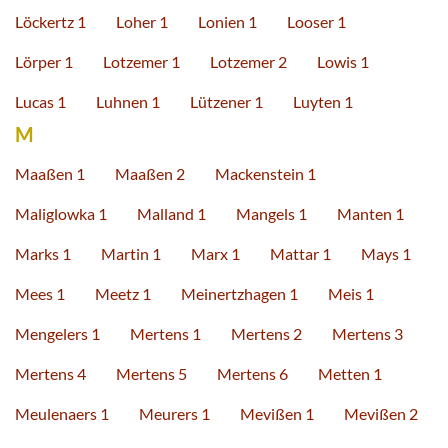
Löckertz 1
Loher 1
Lonien 1
Looser 1
Lörper 1
Lotzemer 1
Lotzemer 2
Lowis 1
Lucas 1
Luhnen 1
Lützener 1
Luyten 1
M
Maaßen 1
Maaßen 2
Mackenstein 1
Maliglowka 1
Malland 1
Mangels 1
Manten 1
Marks 1
Martin 1
Marx 1
Mattar 1
Mays 1
Mees 1
Meetz 1
Meinertzhagen 1
Meis 1
Mengelers 1
Mertens 1
Mertens 2
Mertens 3
Mertens 4
Mertens 5
Mertens 6
Metten 1
Meulenaers 1
Meurers 1
Mevißen 1
Mevißen 2