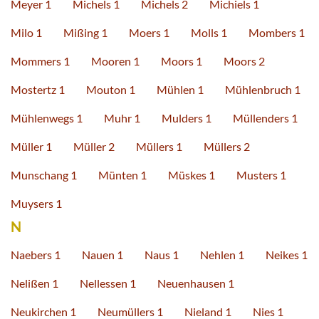
Meyer 1
Michels 1
Michels 2
Michiels 1
Milo 1
Mißing 1
Moers 1
Molls 1
Mombers 1
Mommers 1
Mooren 1
Moors 1
Moors 2
Mostertz 1
Mouton 1
Mühlen 1
Mühlenbruch 1
Mühlenwegs 1
Muhr 1
Mulders 1
Müllenders 1
Müller 1
Müller 2
Müllers 1
Müllers 2
Munschang 1
Münten 1
Müskes 1
Musters 1
Muysers 1
N
Naebers 1
Nauen 1
Naus 1
Nehlen 1
Neikes 1
Nelißen 1
Nellessen 1
Neuenhausen 1
Neukirchen 1
Neumüllers 1
Nieland 1
Nies 1