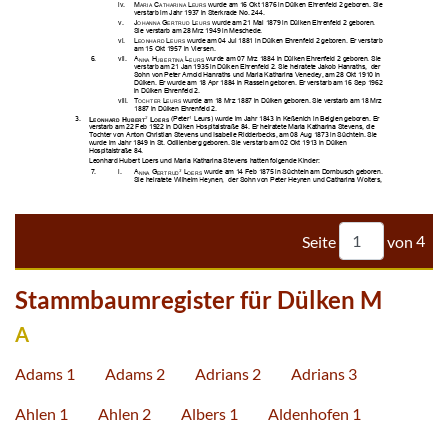


















































































Seite
von
4
Stammbaumregister für Dülken M
A
Adams 1
Adams 2
Adrians 2
Adrians 3
Ahlen 1
Ahlen 2
Albers 1
Aldenhofen 1