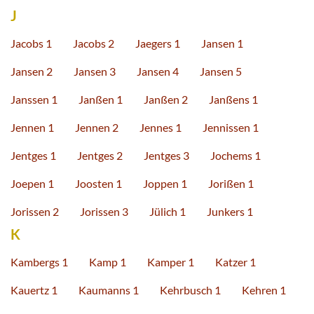
J
Jacobs 1
Jacobs 2
Jaegers 1
Jansen 1
Jansen 2
Jansen 3
Jansen 4
Jansen 5
Janssen 1
Janßen 1
Janßen 2
Janßens 1
Jennen 1
Jennen 2
Jennes 1
Jennissen 1
Jentges 1
Jentges 2
Jentges 3
Jochems 1
Joepen 1
Joosten 1
Joppen 1
Jorißen 1
Jorissen 2
Jorissen 3
Jülich 1
Junkers 1
K
Kambergs 1
Kamp 1
Kamper 1
Katzer 1
Kauertz 1
Kaumanns 1
Kehrbusch 1
Kehren 1