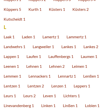
Küppers 5
Kurth 1
Küsters 1
Küsters 2
Kutscheidt 1
L
Laak 1
Laden 1
Lamertz 1
Lammertz 1
Landwehrs 1
Langweiler 1
Lankes 1
Lankes 2
Lappen 1
Laufen 1
Lauffenbergs 1
Laumen 1
Leenen 1
Lehnen 1
Lehnen 2
Leimen 1
Lemmen 1
Lennackers 1
Lennartz 1
Lenßen 1
Lentzen 1
Lentzen 2
Lenzen 1
Leppers 1
Leurs 1
Leurs 2
Leven 1
Lichters 1
Linevandenberg 1
Linken 1
Linßen 1
Lobien 1