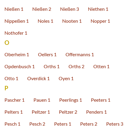
Nießen 1
Nießen 2
Nießen 3
Niethen 1
Nippeßen 1
Noles 1
Nooten 1
Nopper 1
Nothofer 1
O
Oberheim 1
Oellers 1
Offermanns 1
Opdenbusch 1
Orths 1
Orths 2
Otten 1
Otto 1
Overdick 1
Oyen 1
P
Pascher 1
Pauen 1
Peerlings 1
Peeters 1
Pelters 1
Peltzer 1
Peltzer 2
Penders 1
Pesch 1
Pesch 2
Peters 1
Peters 2
Peters 3