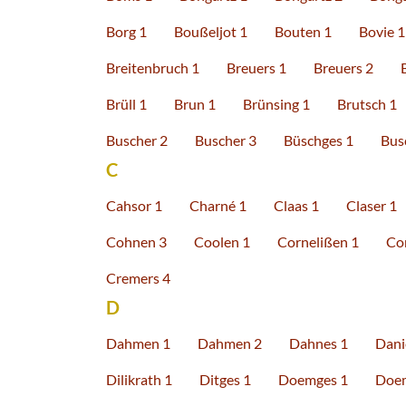
Borg 1
Boußeljot 1
Bouten 1
Bovie 1
Breitenbruch 1
Breuers 1
Breuers 2
Brüll 1
Brun 1
Brünsing 1
Brutsch 1
Buscher 2
Buscher 3
Büschges 1
Bus
C
Cahsor 1
Charné 1
Claas 1
Claser 1
Cohnen 3
Coolen 1
Cornelißen 1
Co
Cremers 4
D
Dahmen 1
Dahmen 2
Dahnes 1
Dani
Dilikrath 1
Ditges 1
Doemges 1
Doe