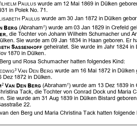









































