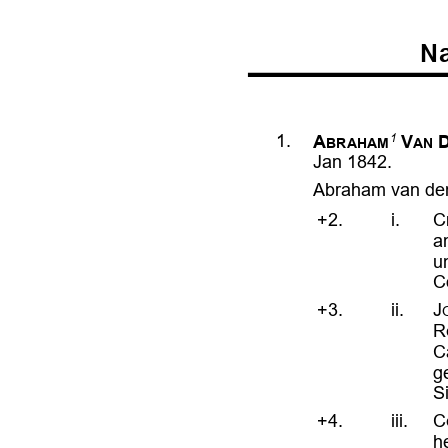













