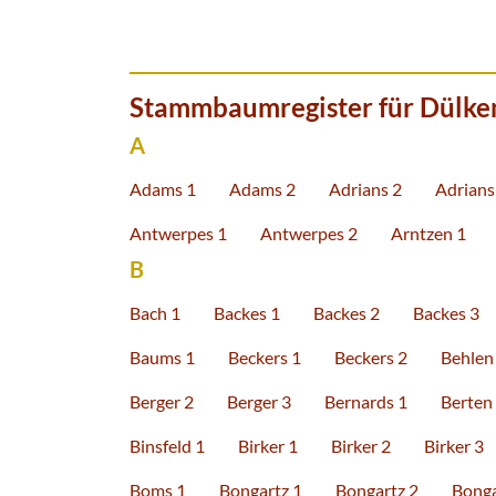
Stammbaumregister für Dülke
A
Adams 1
Adams 2
Adrians 2
Adrians
Antwerpes 1
Antwerpes 2
Arntzen 1
B
Bach 1
Backes 1
Backes 2
Backes 3
Baums 1
Beckers 1
Beckers 2
Behlen
Berger 2
Berger 3
Bernards 1
Berten
Binsfeld 1
Birker 1
Birker 2
Birker 3
Boms 1
Bongartz 1
Bongartz 2
Bonga