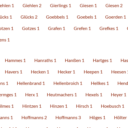
ehlen 1
Giehlen 2
Gierlings 1
Giesen 1
Giesen 2
ücks 1
Glücks 2
Goebbels 1
Goebels 1
Goerden 1
tzen 1
Gotzes 1
Grafen 1
Grefen 1
Grefkes 1
ens 1
Hammes 1
Hanraths 1
Hanßen 1
Hartges 1
Has
Havers 1
Hecken 1
Hecker 1
Heepen 1
Heesen 
ns 1
Hellenbrand 1
Hellenbroich 1
Hellkes 1
Hend
ermges 1
Herx 1
Heutmachers 1
Hexels 1
Heyer 1
ilmes 1
Hintzen 1
Hinzen 1
Hirsch 1
Hoebusch 1
anns 1
Hoffmanns 2
Hoffmanns 3
Höges 1
Hölter