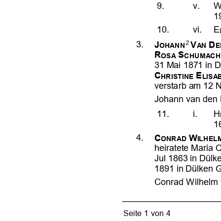























