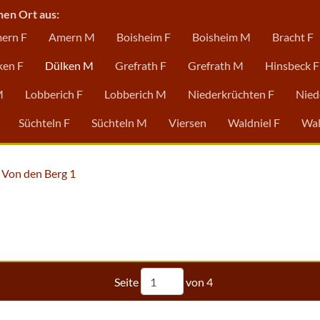
nen Ort aus:
ern F
Amern M
Boisheim F
Boisheim M
Bracht F
ken F
Dülken M
Grefrath F
Grefrath M
Hinsbeck F
M
Lobberich F
Lobberich M
Niederkrüchten F
Nied
Süchteln F
Süchteln M
Viersen
Waldniel F
Wal
Von den Berg 1
Seite
von
4