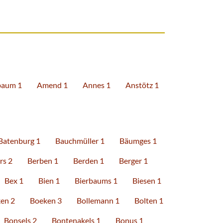
aum 1
Amend 1
Annes 1
Anstötz 1
Batenburg 1
Bauchmüller 1
Bäumges 1
rs 2
Berben 1
Berden 1
Berger 1
Bex 1
Bien 1
Bierbaums 1
Biesen 1
en 2
Boeken 3
Bollemann 1
Bolten 1
Bonsels 2
Bontenakels 1
Bonus 1