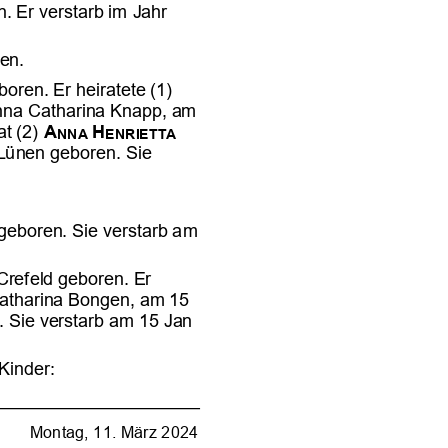















