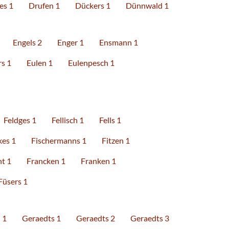
es 1
Drufen 1
Dückers 1
Dünnwald 1
Engels 2
Enger 1
Ensmann 1
s 1
Eulen 1
Eulenpesch 1
Feldges 1
Fellisch 1
Fells 1
kes 1
Fischermanns 1
Fitzen 1
nt 1
Francken 1
Franken 1
Füsers 1
 1
Geraedts 1
Geraedts 2
Geraedts 3