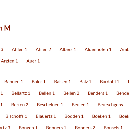
n M
 3
Ahlen 1
Ahlen 2
Albers 1
Aldenhofen 1
Amb
Arzten 1
Auer 1
Bahnen 1
Baier 1
Balsen 1
Balz 1
Bardohl 1
 1
Bellartz 1
Bellen 1
Bellen 2
Benders 1
Bende
 1
Berten 2
Bescheinen 1
Beulen 1
Beurschgens
Bischoffs 1
Blauertz 1
Bodden 1
Boeken 1
Boek
rtz 3
Bongen 1
Bonners 1
Bonners 2
Bonsels 1