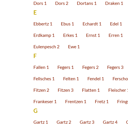
Dors 1
Dors 2
Dortans 1
Draken 1
E
Ebbertz 1
Ebus 1
Echardt 1
Edel 1
Erdkamp 1
Erkes 1
Ernst 1
Erren 1
Eulenpesch 2
Ewe 1
F
Fallen 1
Fegers 1
Fegers 2
Fegers 3
Fellsches 1
Felten 1
Fendel 1
Ferscho
Fitzen 2
Fitzen 3
Flatten 1
Fleischer 
Frankeser 1
Frentzen 1
Fretz 1
Fring
G
Gartz 1
Gartz 2
Gartz 3
Gartz 4