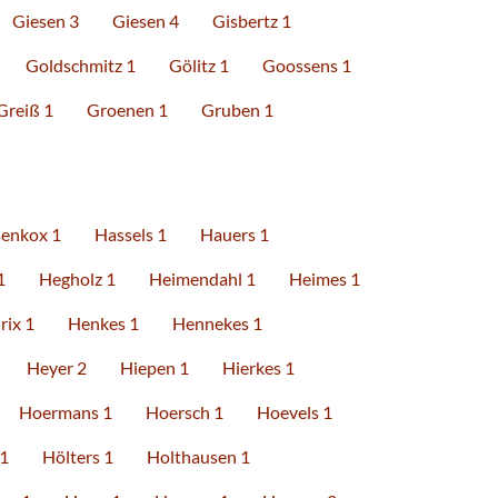
Giesen 3
Giesen 4
Gisbertz 1
Goldschmitz 1
Gölitz 1
Goossens 1
Greiß 1
Groenen 1
Gruben 1
enkox 1
Hassels 1
Hauers 1
1
Hegholz 1
Heimendahl 1
Heimes 1
rix 1
Henkes 1
Hennekes 1
Heyer 2
Hiepen 1
Hierkes 1
Hoermans 1
Hoersch 1
Hoevels 1
 1
Hölters 1
Holthausen 1