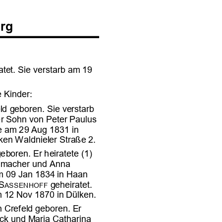















