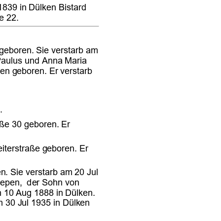











