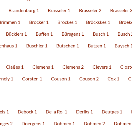
Brandenburg 1
Brasseler 1
Brasseler 2
Brasseler 
Brimmen 1
Brocker 1
Brockes 1
Bröckskes 1
Broek
Bücklers 1
Buffen 1
Bürsgens 1
Busch 1
Busch 
chhaus 1
Büschler 1
Butschen 1
Butzen 1
Buysch 
Claßes 1
Clemens 1
Clemens 2
Clevers 1
Clost
rnely 1
Corsten 1
Couson 1
Couson 2
Cox 1
C
els 1
Debock 1
De la Roi 1
Deriks 1
Deutges 1
mges 2
Doergens 1
Dohmen 1
Dohmen 2
Dohmen