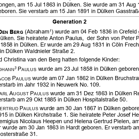




























