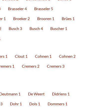
3
Brasseler 4
Brasseler 5
er 1
Broeker 2
Brooren 1
Brües 1
2
Busch 3
Busch 4
Buscher 1
1
ers 1
Clout 1
Cohnen 1
Cohnen 2
remers 1
Cremers 2
Cremers 3
Deutmann 1
De Weert
Didriens 1
 3
Dohr 1
Dols 1
Dommers 1