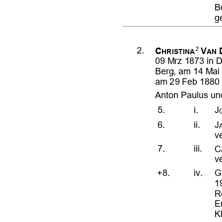













