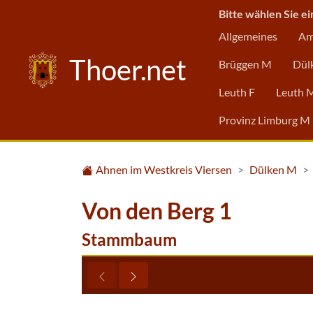
Bitte wählen Sie ei
Allgemeines
Am
Thoer.net
Brüggen M
Dül
Leuth F
Leuth 
Provinz Limburg M
Ahnen im Westkreis Viersen
Dülken M
Von den Berg 1
Stammbaum