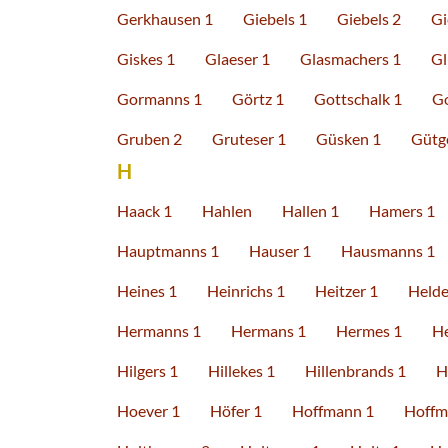
Gerkhausen 1
Giebels 1
Giebels 2
Gi
Giskes 1
Glaeser 1
Glasmachers 1
Gl
Gormanns 1
Görtz 1
Gottschalk 1
Go
Gruben 2
Gruteser 1
Güsken 1
Gütg
H
Haack 1
Hahlen
Hallen 1
Hamers 1
Hauptmanns 1
Hauser 1
Hausmanns 1
Heines 1
Heinrichs 1
Heitzer 1
Helde
Hermanns 1
Hermans 1
Hermes 1
H
Hilgers 1
Hillekes 1
Hillenbrands 1
H
Hoever 1
Höfer 1
Hoffmann 1
Hoffm