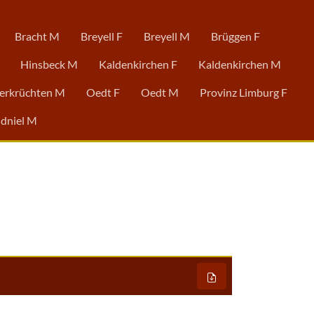
Bracht M
Breyell F
Breyell M
Brüggen F
Hinsbeck M
Kaldenkirchen F
Kaldenkirchen M
erkrüchten M
Oedt F
Oedt M
Provinz Limburg F
dniel M