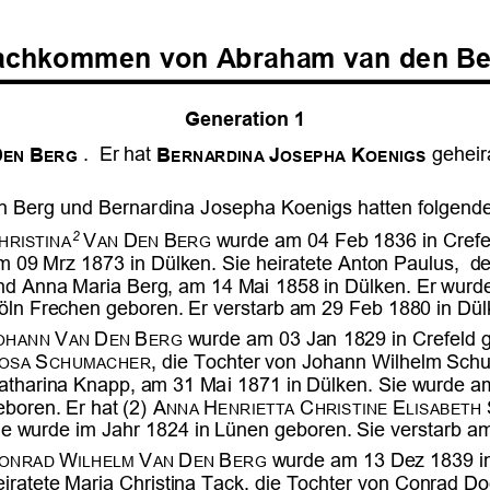

















































