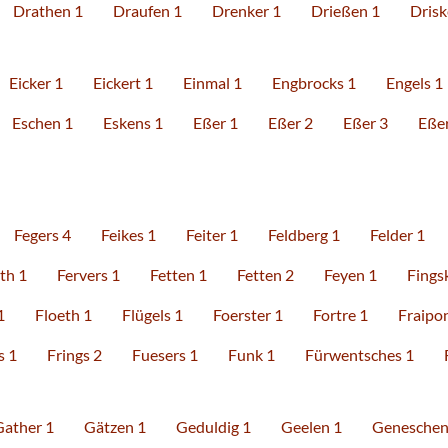
Drathen 1
Draufen 1
Drenker 1
Drießen 1
Drisk
Eicker 1
Eickert 1
Einmal 1
Engbrocks 1
Engels 1
Eschen 1
Eskens 1
Eßer 1
Eßer 2
Eßer 3
Eßer
Fegers 4
Feikes 1
Feiter 1
Feldberg 1
Felder 1
th 1
Fervers 1
Fetten 1
Fetten 2
Feyen 1
Fings
1
Floeth 1
Flügels 1
Foerster 1
Fortre 1
Fraipo
s 1
Frings 2
Fuesers 1
Funk 1
Fürwentsches 1
Gather 1
Gätzen 1
Geduldig 1
Geelen 1
Geneschen