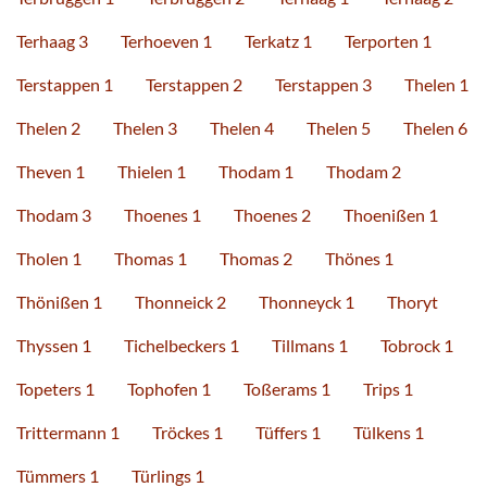
Terhaag 3
Terhoeven 1
Terkatz 1
Terporten 1
Terstappen 1
Terstappen 2
Terstappen 3
Thelen 1
Thelen 2
Thelen 3
Thelen 4
Thelen 5
Thelen 6
Theven 1
Thielen 1
Thodam 1
Thodam 2
Thodam 3
Thoenes 1
Thoenes 2
Thoenißen 1
Tholen 1
Thomas 1
Thomas 2
Thönes 1
Thönißen 1
Thonneick 2
Thonneyck 1
Thoryt
Thyssen 1
Tichelbeckers 1
Tillmans 1
Tobrock 1
Topeters 1
Tophofen 1
Toßerams 1
Trips 1
Trittermann 1
Tröckes 1
Tüffers 1
Tülkens 1
Tümmers 1
Türlings 1