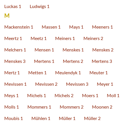
Luckas 1
Ludwigs 1
M
Mackenstein 1
Massen 1
Mays 1
Meeners 1
Meertz 1
Meetz 1
Meiners 1
Meiners 2
Melchers 1
Mensen 1
Menskes 1
Menskes 2
Menskes 3
Mertens 1
Mertens 2
Mertens 3
Mertz 1
Metten 1
Meulendyk 1
Meuter 1
Mevissen 1
Mevissen 2
Mevissen 3
Meyer 1
Meys 1
Michels 1
Michels 2
Moers 1
Moll 1
Molls 1
Mommers 1
Mommers 2
Moonen 2
Moubis 1
Mühlen 1
Müller 1
Müller 2