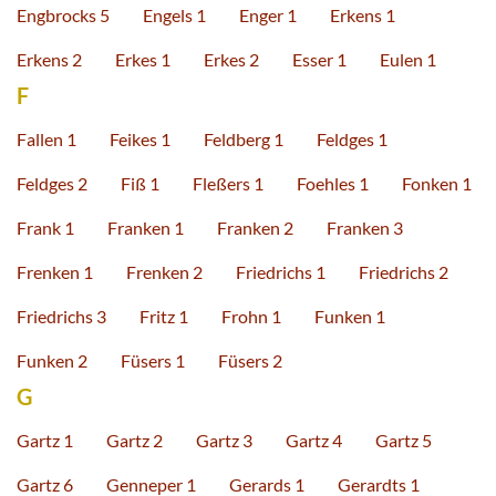
Engbrocks 5
Engels 1
Enger 1
Erkens 1
Erkens 2
Erkes 1
Erkes 2
Esser 1
Eulen 1
F
Fallen 1
Feikes 1
Feldberg 1
Feldges 1
Feldges 2
Fiß 1
Fleßers 1
Foehles 1
Fonken 1
Frank 1
Franken 1
Franken 2
Franken 3
Frenken 1
Frenken 2
Friedrichs 1
Friedrichs 2
Friedrichs 3
Fritz 1
Frohn 1
Funken 1
Funken 2
Füsers 1
Füsers 2
G
Gartz 1
Gartz 2
Gartz 3
Gartz 4
Gartz 5
Gartz 6
Genneper 1
Gerards 1
Gerardts 1