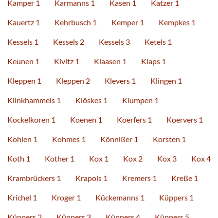
Kamper 1
Karmanns 1
Kasen 1
Katzer 1
Kauertz 1
Kehrbusch 1
Kemper 1
Kempkes 1
Kessels 1
Kessels 2
Kessels 3
Ketels 1
Keunen 1
Kivitz 1
Klaasen 1
Klaps 1
Kleppen 1
Kleppen 2
Klevers 1
Klingen 1
Klinkhammels 1
Klöskes 1
Klumpen 1
Kockelkoren 1
Koenen 1
Koerfers 1
Koervers 1
Kohlen 1
Kohmes 1
Könnißer 1
Korsten 1
Koth 1
Kother 1
Kox 1
Kox 2
Kox 3
Kox 4
Krambrückers 1
Krapols 1
Kremers 1
Kreße 1
Krichel 1
Kroger 1
Kückemanns 1
Küppers 1
Küppers 2
Küppers 3
Küppers 4
Küppers 5