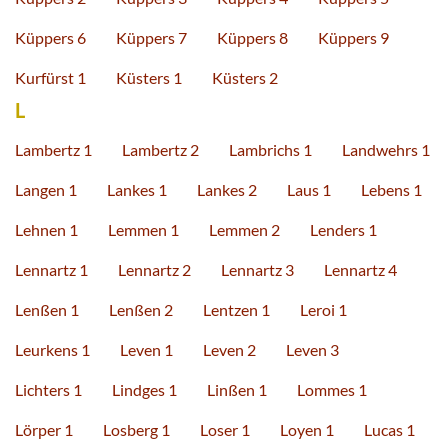
Küppers 6
Küppers 7
Küppers 8
Küppers 9
Kurfürst 1
Küsters 1
Küsters 2
L
Lambertz 1
Lambertz 2
Lambrichs 1
Landwehrs 1
Langen 1
Lankes 1
Lankes 2
Laus 1
Lebens 1
Lehnen 1
Lemmen 1
Lemmen 2
Lenders 1
Lennartz 1
Lennartz 2
Lennartz 3
Lennartz 4
Lenßen 1
Lenßen 2
Lentzen 1
Leroi 1
Leurkens 1
Leven 1
Leven 2
Leven 3
Lichters 1
Lindges 1
Linßen 1
Lommes 1
Lörper 1
Losberg 1
Loser 1
Loyen 1
Lucas 1