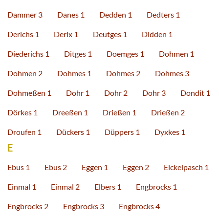
Dammer 3
Danes 1
Dedden 1
Dedters 1
Derichs 1
Derix 1
Deutges 1
Didden 1
Diederichs 1
Ditges 1
Doemges 1
Dohmen 1
Dohmen 2
Dohmes 1
Dohmes 2
Dohmes 3
Dohmeßen 1
Dohr 1
Dohr 2
Dohr 3
Dondit 1
Dörkes 1
Dreeßen 1
Drießen 1
Drießen 2
Droufen 1
Dückers 1
Düppers 1
Dyxkes 1
E
Ebus 1
Ebus 2
Eggen 1
Eggen 2
Eickelpasch 1
Einmal 1
Einmal 2
Elbers 1
Engbrocks 1
Engbrocks 2
Engbrocks 3
Engbrocks 4