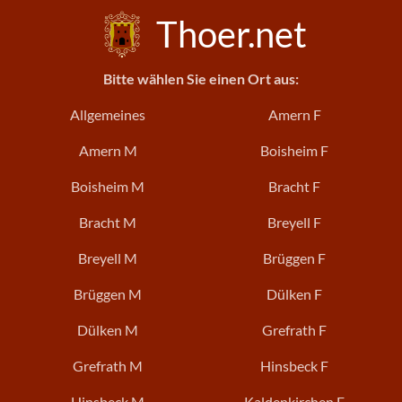
Thoer.net
Bitte wählen Sie einen Ort aus:
Allgemeines
Amern F
Amern M
Boisheim F
Boisheim M
Bracht F
Bracht M
Breyell F
Breyell M
Brüggen F
Brüggen M
Dülken F
Dülken M
Grefrath F
Grefrath M
Hinsbeck F
Hinsbeck M
Kaldenkirchen F