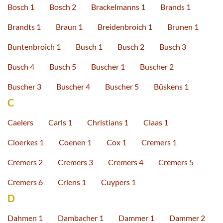
Bosch 1
Bosch 2
Brackelmanns 1
Brands 1
Brandts 1
Braun 1
Breidenbroich 1
Brunen 1
Buntenbroich 1
Busch 1
Busch 2
Busch 3
Busch 4
Busch 5
Buscher 1
Buscher 2
Buscher 3
Buscher 4
Buscher 5
Büskens 1
C
Caelers
Carls 1
Christians 1
Claas 1
Cloerkes 1
Coenen 1
Cox 1
Cremers 1
Cremers 2
Cremers 3
Cremers 4
Cremers 5
Cremers 6
Criens 1
Cuypers 1
D
Dahmen 1
Dambacher 1
Dammer 1
Dammer 2