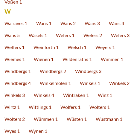
Voßen 1
W
Walraves 1
Wans 1
Wans 2
Wans 3
Wans 4
Wans 5
Wasels 1
Wefers 1
Wefers 2
Wefers 3
Weffers 1
Weinforth 1
Welsch 1
Weyers 1
Wiemes 1
Wienen 1
Wildenraths 1
Wimmen 1
Windbergs 1
Windbergs 2
Windbergs 3
Windbergs 4
Winkelmolen 1
Winkels 1
Winkels 2
Winkels 3
Winkels 4
Wintraken 1
Winz 1
Wirtz 1
Wittlings 1
Wolfers 1
Wolters 1
Wolters 2
Wümmen 1
Wüsten 1
Wustmann 1
Wyes 1
Wynen 1