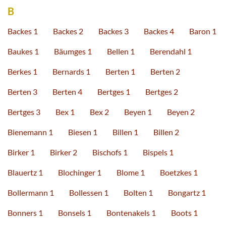
B
Backes 1
Backes 2
Backes 3
Backes 4
Baron 1
Baukes 1
Bäumges 1
Bellen 1
Berendahl 1
Berkes 1
Bernards 1
Berten 1
Berten 2
Berten 3
Berten 4
Bertges 1
Bertges 2
Bertges 3
Bex 1
Bex 2
Beyen 1
Beyen 2
Bienemann 1
Biesen 1
Billen 1
Billen 2
Birker 1
Birker 2
Bischofs 1
Bispels 1
Blauertz 1
Blochinger 1
Blome 1
Boetzkes 1
Bollermann 1
Bollessen 1
Bolten 1
Bongartz 1
Bonners 1
Bonsels 1
Bontenakels 1
Boots 1