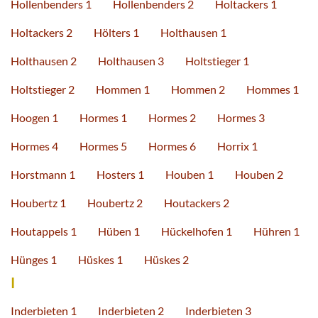
Hollenbenders 1
Hollenbenders 2
Holtackers 1
Holtackers 2
Hölters 1
Holthausen 1
Holthausen 2
Holthausen 3
Holtstieger 1
Holtstieger 2
Hommen 1
Hommen 2
Hommes 1
Hoogen 1
Hormes 1
Hormes 2
Hormes 3
Hormes 4
Hormes 5
Hormes 6
Horrix 1
Horstmann 1
Hosters 1
Houben 1
Houben 2
Houbertz 1
Houbertz 2
Houtackers 2
Houtappels 1
Hüben 1
Hückelhofen 1
Hühren 1
Hünges 1
Hüskes 1
Hüskes 2
I
Inderbieten 1
Inderbieten 2
Inderbieten 3