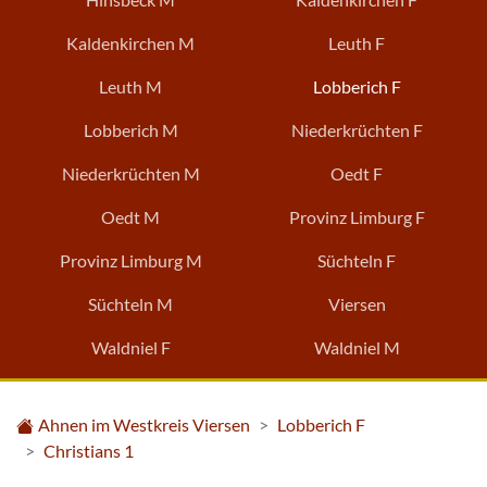
Kaldenkirchen M
Leuth F
Leuth M
Lobberich F
Lobberich M
Niederkrüchten F
Niederkrüchten M
Oedt F
Oedt M
Provinz Limburg F
Provinz Limburg M
Süchteln F
Süchteln M
Viersen
Waldniel F
Waldniel M
Ahnen im Westkreis Viersen
Lobberich F
Christians 1