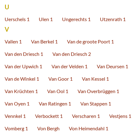
U
Uerschels 1
Ulen 1
Ungerechts 1
Utzenrath 1
V
Vallen 1
Van Berkel 1
Van de groote Poort 1
Van den Driesch 1
Van den Driesch 2
Van der Upwich 1
Van der Velden 1
Van Deursen 1
Van de Winkel 1
Van Goor 1
Van Kessel 1
Van Krüchten 1
Van Ool 1
Van Overbrüggen 1
Van Oyen 1
Van Ratingen 1
Van Stappen 1
Vennkel 1
Verbockett 1
Verscharen 1
Vestjens 1
Vomberg 1
Von Bergh
Von Heimendahl 1