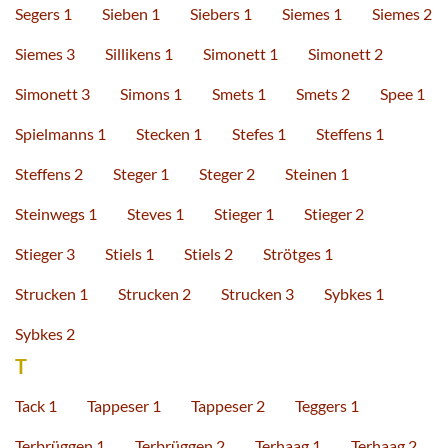
Segers 1
Sieben 1
Siebers 1
Siemes 1
Siemes 2
Siemes 3
Sillikens 1
Simonett 1
Simonett 2
Simonett 3
Simons 1
Smets 1
Smets 2
Spee 1
Spielmanns 1
Stecken 1
Stefes 1
Steffens 1
Steffens 2
Steger 1
Steger 2
Steinen 1
Steinwegs 1
Steves 1
Stieger 1
Stieger 2
Stieger 3
Stiels 1
Stiels 2
Strötges 1
Strucken 1
Strucken 2
Strucken 3
Sybkes 1
Sybkes 2
T
Tack 1
Tappeser 1
Tappeser 2
Teggers 1
Terbrüggen 1
Terbrüggen 2
Terhaag 1
Terhaag 2