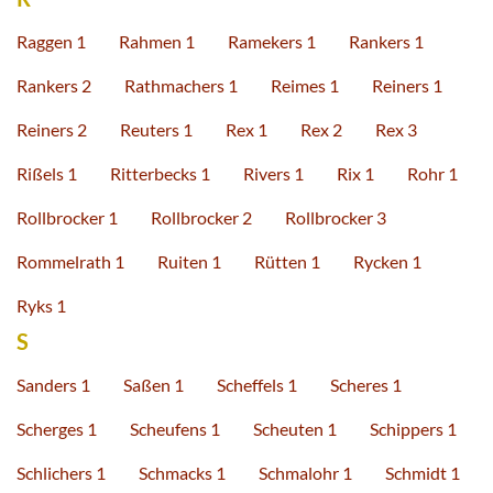
Raggen 1
Rahmen 1
Ramekers 1
Rankers 1
Rankers 2
Rathmachers 1
Reimes 1
Reiners 1
Reiners 2
Reuters 1
Rex 1
Rex 2
Rex 3
Rißels 1
Ritterbecks 1
Rivers 1
Rix 1
Rohr 1
Rollbrocker 1
Rollbrocker 2
Rollbrocker 3
Rommelrath 1
Ruiten 1
Rütten 1
Rycken 1
Ryks 1
S
Sanders 1
Saßen 1
Scheffels 1
Scheres 1
Scherges 1
Scheufens 1
Scheuten 1
Schippers 1
Schlichers 1
Schmacks 1
Schmalohr 1
Schmidt 1