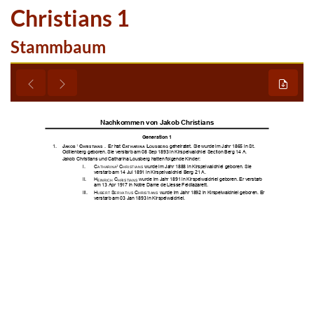
Christians 1
Stammbaum








































