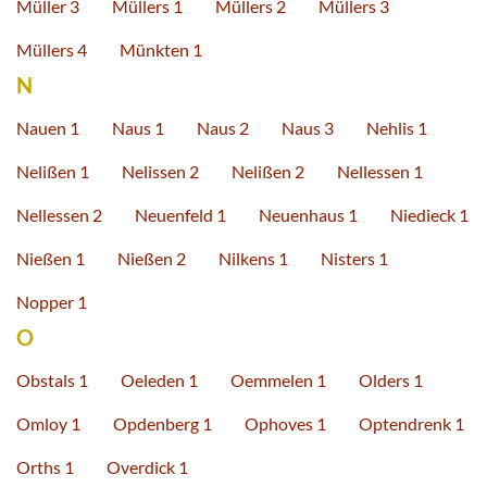
Müller 3
Müllers 1
Müllers 2
Müllers 3
Müllers 4
Münkten 1
N
Nauen 1
Naus 1
Naus 2
Naus 3
Nehlis 1
Nelißen 1
Nelissen 2
Nelißen 2
Nellessen 1
Nellessen 2
Neuenfeld 1
Neuenhaus 1
Niedieck 1
Nießen 1
Nießen 2
Nilkens 1
Nisters 1
Nopper 1
O
Obstals 1
Oeleden 1
Oemmelen 1
Olders 1
Omloy 1
Opdenberg 1
Ophoves 1
Optendrenk 1
Orths 1
Overdick 1