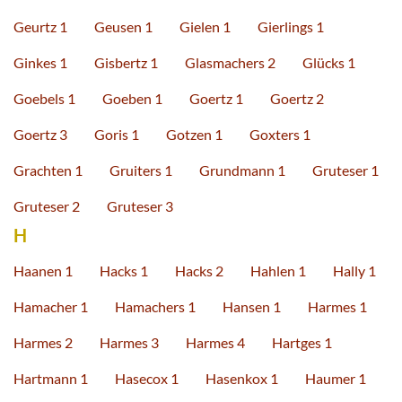
Geurtz 1
Geusen 1
Gielen 1
Gierlings 1
Ginkes 1
Gisbertz 1
Glasmachers 2
Glücks 1
Goebels 1
Goeben 1
Goertz 1
Goertz 2
Goertz 3
Goris 1
Gotzen 1
Goxters 1
Grachten 1
Gruiters 1
Grundmann 1
Gruteser 1
Gruteser 2
Gruteser 3
H
Haanen 1
Hacks 1
Hacks 2
Hahlen 1
Hally 1
Hamacher 1
Hamachers 1
Hansen 1
Harmes 1
Harmes 2
Harmes 3
Harmes 4
Hartges 1
Hartmann 1
Hasecox 1
Hasenkox 1
Haumer 1