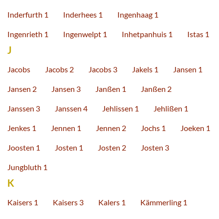
Inderfurth 1
Inderhees 1
Ingenhaag 1
Ingenrieth 1
Ingenwelpt 1
Inhetpanhuis 1
Istas 1
J
Jacobs
Jacobs 2
Jacobs 3
Jakels 1
Jansen 1
Jansen 2
Jansen 3
Janßen 1
Janßen 2
Janssen 3
Janssen 4
Jehlissen 1
Jehlißen 1
Jenkes 1
Jennen 1
Jennen 2
Jochs 1
Joeken 1
Joosten 1
Josten 1
Josten 2
Josten 3
Jungbluth 1
K
Kaisers 1
Kaisers 3
Kalers 1
Kämmerling 1