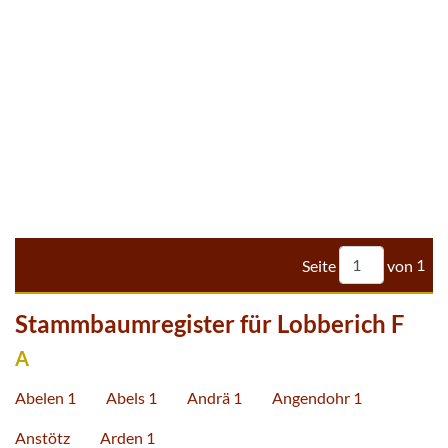
Seite
von
1
Stammbaumregister für Lobberich F
A
Abelen 1
Abels 1
Andrä 1
Angendohr 1
Anstötz
Arden 1