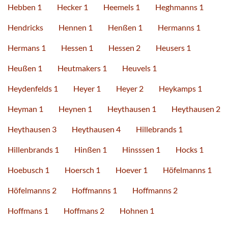
Hebben 1
Hecker 1
Heemels 1
Heghmanns 1
Hendricks
Hennen 1
Henßen 1
Hermanns 1
Hermans 1
Hessen 1
Hessen 2
Heusers 1
Heußen 1
Heutmakers 1
Heuvels 1
Heydenfelds 1
Heyer 1
Heyer 2
Heykamps 1
Heyman 1
Heynen 1
Heythausen 1
Heythausen 2
Heythausen 3
Heythausen 4
Hillebrands 1
Hillenbrands 1
Hinßen 1
Hinsssen 1
Hocks 1
Hoebusch 1
Hoersch 1
Hoever 1
Höfelmanns 1
Höfelmanns 2
Hoffmanns 1
Hoffmanns 2
Hoffmans 1
Hoffmans 2
Hohnen 1