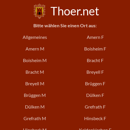
Thoer.net
Bitte wählen Sie einen Ort aus:
Allgemeines
Amern F
Amern M
Boisheim F
Boisheim M
Bracht F
Bracht M
Breyell F
Breyell M
Brüggen F
Brüggen M
Dülken F
Dülken M
Grefrath F
Grefrath M
Hinsbeck F
Hinsbeck M
Kaldenkirchen F