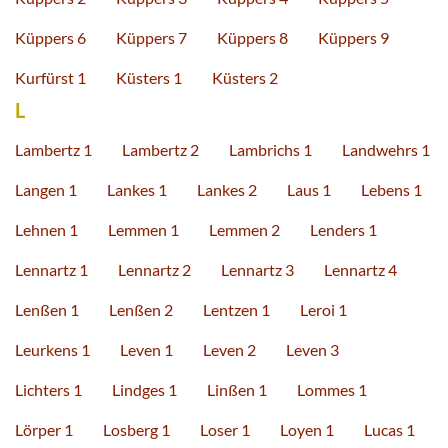
Küppers 6
Küppers 7
Küppers 8
Küppers 9
Kurfürst 1
Küsters 1
Küsters 2
L
Lambertz 1
Lambertz 2
Lambrichs 1
Landwehrs 1
Langen 1
Lankes 1
Lankes 2
Laus 1
Lebens 1
Lehnen 1
Lemmen 1
Lemmen 2
Lenders 1
Lennartz 1
Lennartz 2
Lennartz 3
Lennartz 4
Lenßen 1
Lenßen 2
Lentzen 1
Leroi 1
Leurkens 1
Leven 1
Leven 2
Leven 3
Lichters 1
Lindges 1
Linßen 1
Lommes 1
Lörper 1
Losberg 1
Loser 1
Loyen 1
Lucas 1