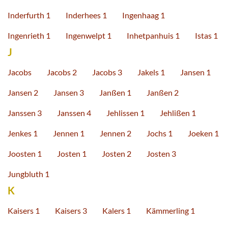
Inderfurth 1
Inderhees 1
Ingenhaag 1
Ingenrieth 1
Ingenwelpt 1
Inhetpanhuis 1
Istas 1
J
Jacobs
Jacobs 2
Jacobs 3
Jakels 1
Jansen 1
Jansen 2
Jansen 3
Janßen 1
Janßen 2
Janssen 3
Janssen 4
Jehlissen 1
Jehlißen 1
Jenkes 1
Jennen 1
Jennen 2
Jochs 1
Joeken 1
Joosten 1
Josten 1
Josten 2
Josten 3
Jungbluth 1
K
Kaisers 1
Kaisers 3
Kalers 1
Kämmerling 1