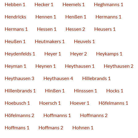
Hebben 1
Hecker 1
Heemels 1
Heghmanns 1
Hendricks
Hennen 1
Henßen 1
Hermanns 1
Hermans 1
Hessen 1
Hessen 2
Heusers 1
Heußen 1
Heutmakers 1
Heuvels 1
Heydenfelds 1
Heyer 1
Heyer 2
Heykamps 1
Heyman 1
Heynen 1
Heythausen 1
Heythausen 2
Heythausen 3
Heythausen 4
Hillebrands 1
Hillenbrands 1
Hinßen 1
Hinsssen 1
Hocks 1
Hoebusch 1
Hoersch 1
Hoever 1
Höfelmanns 1
Höfelmanns 2
Hoffmanns 1
Hoffmanns 2
Hoffmans 1
Hoffmans 2
Hohnen 1