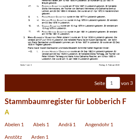










































































Seite
von
3
Stammbaumregister für Lobberich F
A
Abelen 1
Abels 1
Andrä 1
Angendohr 1
Anstötz
Arden 1