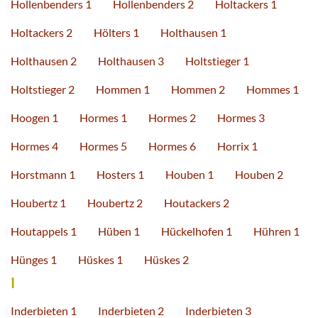
Hollenbenders 1
Hollenbenders 2
Holtackers 1
Holtackers 2
Hölters 1
Holthausen 1
Holthausen 2
Holthausen 3
Holtstieger 1
Holtstieger 2
Hommen 1
Hommen 2
Hommes 1
Hoogen 1
Hormes 1
Hormes 2
Hormes 3
Hormes 4
Hormes 5
Hormes 6
Horrix 1
Horstmann 1
Hosters 1
Houben 1
Houben 2
Houbertz 1
Houbertz 2
Houtackers 2
Houtappels 1
Hüben 1
Hückelhofen 1
Hühren 1
Hünges 1
Hüskes 1
Hüskes 2
I
Inderbieten 1
Inderbieten 2
Inderbieten 3