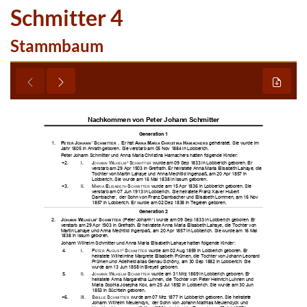
Schmitter 4
Stammbaum




























































































