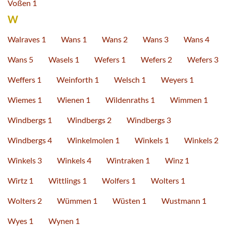
Voßen 1
W
Walraves 1
Wans 1
Wans 2
Wans 3
Wans 4
Wans 5
Wasels 1
Wefers 1
Wefers 2
Wefers 3
Weffers 1
Weinforth 1
Welsch 1
Weyers 1
Wiemes 1
Wienen 1
Wildenraths 1
Wimmen 1
Windbergs 1
Windbergs 2
Windbergs 3
Windbergs 4
Winkelmolen 1
Winkels 1
Winkels 2
Winkels 3
Winkels 4
Wintraken 1
Winz 1
Wirtz 1
Wittlings 1
Wolfers 1
Wolters 1
Wolters 2
Wümmen 1
Wüsten 1
Wustmann 1
Wyes 1
Wynen 1