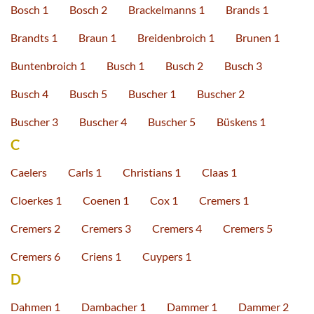
Bosch 1
Bosch 2
Brackelmanns 1
Brands 1
Brandts 1
Braun 1
Breidenbroich 1
Brunen 1
Buntenbroich 1
Busch 1
Busch 2
Busch 3
Busch 4
Busch 5
Buscher 1
Buscher 2
Buscher 3
Buscher 4
Buscher 5
Büskens 1
C
Caelers
Carls 1
Christians 1
Claas 1
Cloerkes 1
Coenen 1
Cox 1
Cremers 1
Cremers 2
Cremers 3
Cremers 4
Cremers 5
Cremers 6
Criens 1
Cuypers 1
D
Dahmen 1
Dambacher 1
Dammer 1
Dammer 2