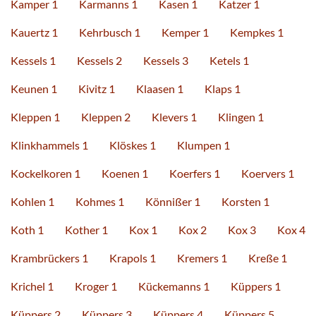
Kamper 1
Karmanns 1
Kasen 1
Katzer 1
Kauertz 1
Kehrbusch 1
Kemper 1
Kempkes 1
Kessels 1
Kessels 2
Kessels 3
Ketels 1
Keunen 1
Kivitz 1
Klaasen 1
Klaps 1
Kleppen 1
Kleppen 2
Klevers 1
Klingen 1
Klinkhammels 1
Klöskes 1
Klumpen 1
Kockelkoren 1
Koenen 1
Koerfers 1
Koervers 1
Kohlen 1
Kohmes 1
Könnißer 1
Korsten 1
Koth 1
Kother 1
Kox 1
Kox 2
Kox 3
Kox 4
Krambrückers 1
Krapols 1
Kremers 1
Kreße 1
Krichel 1
Kroger 1
Kückemanns 1
Küppers 1
Küppers 2
Küppers 3
Küppers 4
Küppers 5