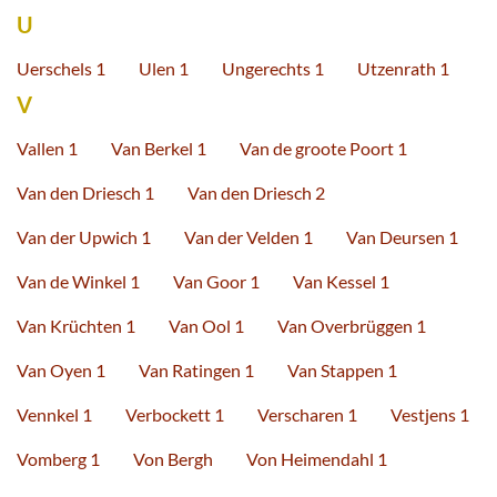
U
Uerschels 1
Ulen 1
Ungerechts 1
Utzenrath 1
V
Vallen 1
Van Berkel 1
Van de groote Poort 1
Van den Driesch 1
Van den Driesch 2
Van der Upwich 1
Van der Velden 1
Van Deursen 1
Van de Winkel 1
Van Goor 1
Van Kessel 1
Van Krüchten 1
Van Ool 1
Van Overbrüggen 1
Van Oyen 1
Van Ratingen 1
Van Stappen 1
Vennkel 1
Verbockett 1
Verscharen 1
Vestjens 1
Vomberg 1
Von Bergh
Von Heimendahl 1