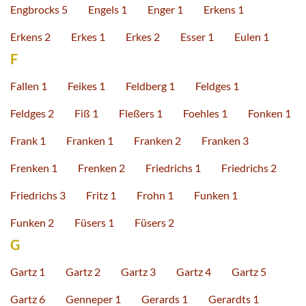
Engbrocks 5
Engels 1
Enger 1
Erkens 1
Erkens 2
Erkes 1
Erkes 2
Esser 1
Eulen 1
F
Fallen 1
Feikes 1
Feldberg 1
Feldges 1
Feldges 2
Fiß 1
Fleßers 1
Foehles 1
Fonken 1
Frank 1
Franken 1
Franken 2
Franken 3
Frenken 1
Frenken 2
Friedrichs 1
Friedrichs 2
Friedrichs 3
Fritz 1
Frohn 1
Funken 1
Funken 2
Füsers 1
Füsers 2
G
Gartz 1
Gartz 2
Gartz 3
Gartz 4
Gartz 5
Gartz 6
Genneper 1
Gerards 1
Gerardts 1