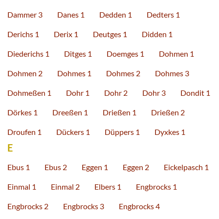
Dammer 3
Danes 1
Dedden 1
Dedters 1
Derichs 1
Derix 1
Deutges 1
Didden 1
Diederichs 1
Ditges 1
Doemges 1
Dohmen 1
Dohmen 2
Dohmes 1
Dohmes 2
Dohmes 3
Dohmeßen 1
Dohr 1
Dohr 2
Dohr 3
Dondit 1
Dörkes 1
Dreeßen 1
Drießen 1
Drießen 2
Droufen 1
Dückers 1
Düppers 1
Dyxkes 1
E
Ebus 1
Ebus 2
Eggen 1
Eggen 2
Eickelpasch 1
Einmal 1
Einmal 2
Elbers 1
Engbrocks 1
Engbrocks 2
Engbrocks 3
Engbrocks 4