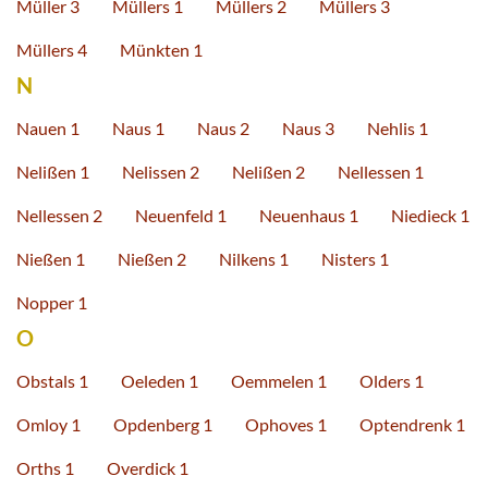
Müller 3
Müllers 1
Müllers 2
Müllers 3
Müllers 4
Münkten 1
N
Nauen 1
Naus 1
Naus 2
Naus 3
Nehlis 1
Nelißen 1
Nelissen 2
Nelißen 2
Nellessen 1
Nellessen 2
Neuenfeld 1
Neuenhaus 1
Niedieck 1
Nießen 1
Nießen 2
Nilkens 1
Nisters 1
Nopper 1
O
Obstals 1
Oeleden 1
Oemmelen 1
Olders 1
Omloy 1
Opdenberg 1
Ophoves 1
Optendrenk 1
Orths 1
Overdick 1