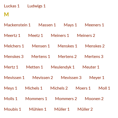
Luckas 1
Ludwigs 1
M
Mackenstein 1
Massen 1
Mays 1
Meeners 1
Meertz 1
Meetz 1
Meiners 1
Meiners 2
Melchers 1
Mensen 1
Menskes 1
Menskes 2
Menskes 3
Mertens 1
Mertens 2
Mertens 3
Mertz 1
Metten 1
Meulendyk 1
Meuter 1
Mevissen 1
Mevissen 2
Mevissen 3
Meyer 1
Meys 1
Michels 1
Michels 2
Moers 1
Moll 1
Molls 1
Mommers 1
Mommers 2
Moonen 2
Moubis 1
Mühlen 1
Müller 1
Müller 2