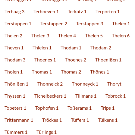
Terhaag 3
Terhoeven 1
Terkatz 1
Terporten 1
Terstappen 1
Terstappen 2
Terstappen 3
Thelen 1
Thelen 2
Thelen 3
Thelen 4
Thelen 5
Thelen 6
Theven 1
Thielen 1
Thodam 1
Thodam 2
Thodam 3
Thoenes 1
Thoenes 2
Thoenißen 1
Tholen 1
Thomas 1
Thomas 2
Thönes 1
Thönißen 1
Thonneick 2
Thonneyck 1
Thoryt
Thyssen 1
Tichelbeckers 1
Tillmans 1
Tobrock 1
Topeters 1
Tophofen 1
Toßerams 1
Trips 1
Trittermann 1
Tröckes 1
Tüffers 1
Tülkens 1
Tümmers 1
Türlings 1