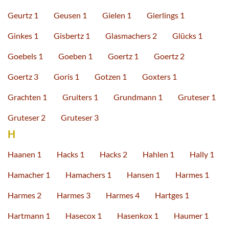
Geurtz 1
Geusen 1
Gielen 1
Gierlings 1
Ginkes 1
Gisbertz 1
Glasmachers 2
Glücks 1
Goebels 1
Goeben 1
Goertz 1
Goertz 2
Goertz 3
Goris 1
Gotzen 1
Goxters 1
Grachten 1
Gruiters 1
Grundmann 1
Gruteser 1
Gruteser 2
Gruteser 3
H
Haanen 1
Hacks 1
Hacks 2
Hahlen 1
Hally 1
Hamacher 1
Hamachers 1
Hansen 1
Harmes 1
Harmes 2
Harmes 3
Harmes 4
Hartges 1
Hartmann 1
Hasecox 1
Hasenkox 1
Haumer 1