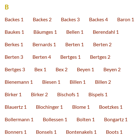
B
Backes 1
Backes 2
Backes 3
Backes 4
Baron 1
Baukes 1
Bäumges 1
Bellen 1
Berendahl 1
Berkes 1
Bernards 1
Berten 1
Berten 2
Berten 3
Berten 4
Bertges 1
Bertges 2
Bertges 3
Bex 1
Bex 2
Beyen 1
Beyen 2
Bienemann 1
Biesen 1
Billen 1
Billen 2
Birker 1
Birker 2
Bischofs 1
Bispels 1
Blauertz 1
Blochinger 1
Blome 1
Boetzkes 1
Bollermann 1
Bollessen 1
Bolten 1
Bongartz 1
Bonners 1
Bonsels 1
Bontenakels 1
Boots 1