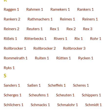
Raggen 1
Rahmen 1
Ramekers 1
Rankers 1
Rankers 2
Rathmachers 1
Reimes 1
Reiners 1
Reiners 2
Reuters 1
Rex 1
Rex 2
Rex 3
Rißels 1
Ritterbecks 1
Rivers 1
Rix 1
Rohr 1
Rollbrocker 1
Rollbrocker 2
Rollbrocker 3
Rommelrath 1
Ruiten 1
Rütten 1
Rycken 1
Ryks 1
S
Sanders 1
Saßen 1
Scheffels 1
Scheres 1
Scherges 1
Scheufens 1
Scheuten 1
Schippers 1
Schlichers 1
Schmacks 1
Schmalohr 1
Schmidt 1