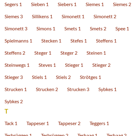
Segers 1
Sieben 1
Siebers 1
Siemes 1
Siemes 2
Siemes 3
Sillikens 1
Simonett 1
Simonett 2
Simonett 3
Simons 1
Smets 1
Smets 2
Spee 1
Spielmanns 1
Stecken 1
Stefes 1
Steffens 1
Steffens 2
Steger 1
Steger 2
Steinen 1
Steinwegs 1
Steves 1
Stieger 1
Stieger 2
Stieger 3
Stiels 1
Stiels 2
Strötges 1
Strucken 1
Strucken 2
Strucken 3
Sybkes 1
Sybkes 2
T
Tack 1
Tappeser 1
Tappeser 2
Teggers 1
Terbrüggen 1
Terbrüggen 2
Terhaag 1
Terhaag 2