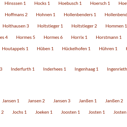
Hinsssen 1
Hocks 1
Hoebusch 1
Hoersch 1
Hoe
Hoffmans 2
Hohnen 1
Hollenbenders 1
Hollenbend
Holthausen 3
Holtstieger 1
Holtstieger 2
Hommen 1
es 4
Hormes 5
Hormes 6
Horrix 1
Horstmann 1
Houtappels 1
Hüben 1
Hückelhofen 1
Hühren 1
 3
Inderfurth 1
Inderhees 1
Ingenhaag 1
Ingenrieth
Jansen 1
Jansen 2
Jansen 3
Janßen 1
Janßen 2
 2
Jochs 1
Joeken 1
Joosten 1
Josten 1
Josten