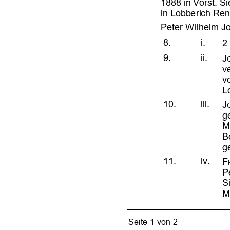







