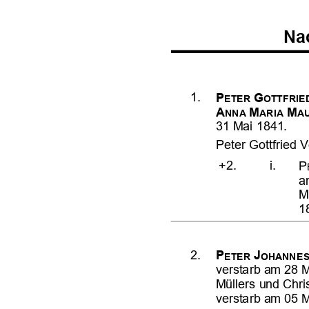

















