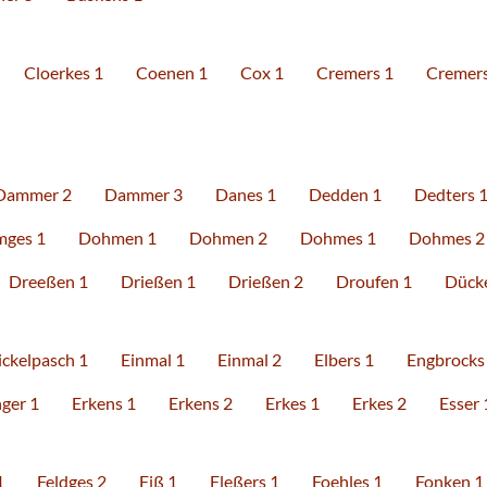
Cloerkes 1
Coenen 1
Cox 1
Cremers 1
Cremers
Dammer 2
Dammer 3
Danes 1
Dedden 1
Dedters 
ges 1
Dohmen 1
Dohmen 2
Dohmes 1
Dohmes 2
Dreeßen 1
Drießen 1
Drießen 2
Droufen 1
Dücke
ickelpasch 1
Einmal 1
Einmal 2
Elbers 1
Engbrocks
ger 1
Erkens 1
Erkens 2
Erkes 1
Erkes 2
Esser 
1
Feldges 2
Fiß 1
Fleßers 1
Foehles 1
Fonken 1