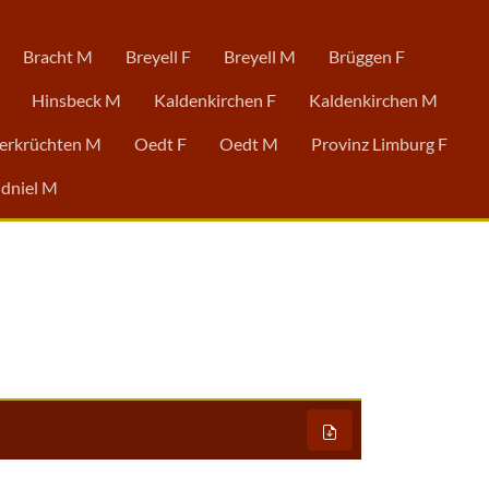
Bracht M
Breyell F
Breyell M
Brüggen F
Hinsbeck M
Kaldenkirchen F
Kaldenkirchen M
erkrüchten M
Oedt F
Oedt M
Provinz Limburg F
dniel M