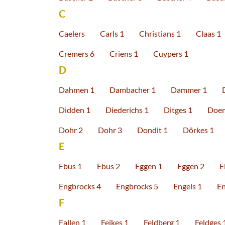
C
Caelers
Carls 1
Christians 1
Claas 1
Cremers 6
Criens 1
Cuypers 1
D
Dahmen 1
Dambacher 1
Dammer 1
Didden 1
Diederichs 1
Ditges 1
Doem
Dohr 2
Dohr 3
Dondit 1
Dörkes 1
E
Ebus 1
Ebus 2
Eggen 1
Eggen 2
E
Engbrocks 4
Engbrocks 5
Engels 1
En
F
Fallen 1
Feikes 1
Feldberg 1
Feldges 