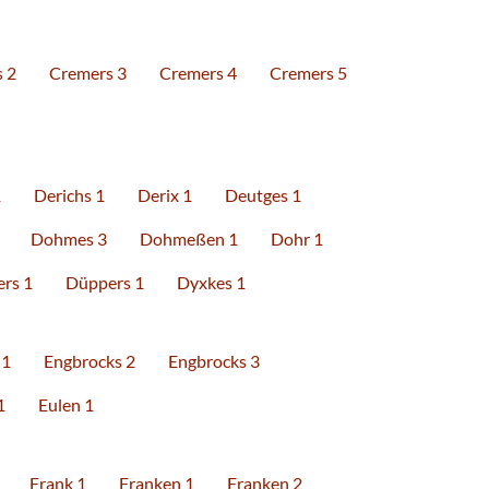
 2
Cremers 3
Cremers 4
Cremers 5
1
Derichs 1
Derix 1
Deutges 1
Dohmes 3
Dohmeßen 1
Dohr 1
rs 1
Düppers 1
Dyxkes 1
 1
Engbrocks 2
Engbrocks 3
1
Eulen 1
Frank 1
Franken 1
Franken 2