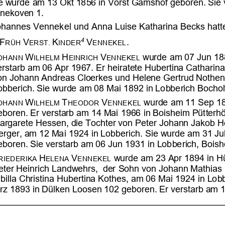





























