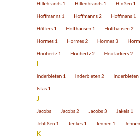
Hillebrands 1
Hillenbrands 1
Hinßen 1
Hoffmanns 1
Hoffmanns 2
Hoffmans 1
Hölters 1
Holthausen 1
Holthausen 2
Hormes 1
Hormes 2
Hormes 3
Horm
Houbertz 1
Houbertz 2
Houtackers 2
I
Inderbieten 1
Inderbieten 2
Inderbieten
Istas 1
J
Jacobs
Jacobs 2
Jacobs 3
Jakels 1
Jehlißen 1
Jenkes 1
Jennen 1
Jennen
K