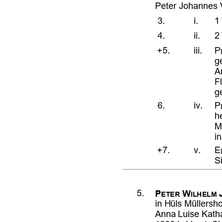












