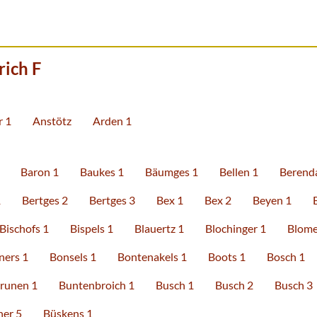
ich F
 1
Anstötz
Arden 1
Baron 1
Baukes 1
Bäumges 1
Bellen 1
Berenda
1
Bertges 2
Bertges 3
Bex 1
Bex 2
Beyen 1
Bischofs 1
Bispels 1
Blauertz 1
Blochinger 1
Blome
ners 1
Bonsels 1
Bontenakels 1
Boots 1
Bosch 1
runen 1
Buntenbroich 1
Busch 1
Busch 2
Busch 3
her 5
Büskens 1