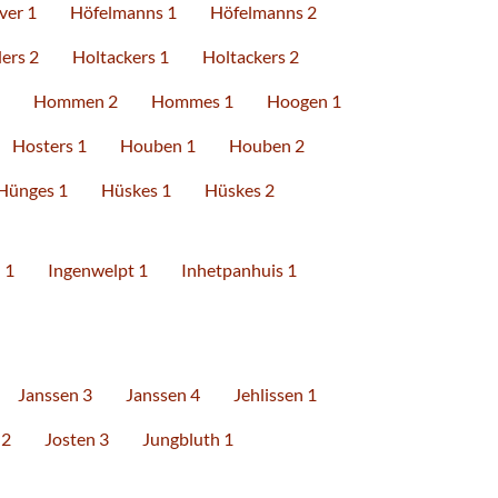
ver 1
Höfelmanns 1
Höfelmanns 2
ers 2
Holtackers 1
Holtackers 2
Hommen 2
Hommes 1
Hoogen 1
Hosters 1
Houben 1
Houben 2
Hünges 1
Hüskes 1
Hüskes 2
 1
Ingenwelpt 1
Inhetpanhuis 1
Janssen 3
Janssen 4
Jehlissen 1
 2
Josten 3
Jungbluth 1