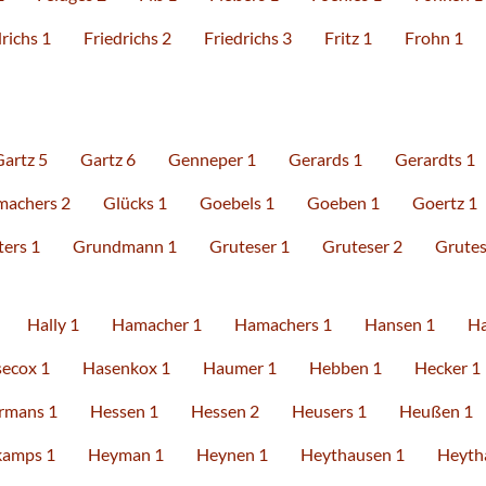
richs 1
Friedrichs 2
Friedrichs 3
Fritz 1
Frohn 1
Gartz 5
Gartz 6
Genneper 1
Gerards 1
Gerardts 1
machers 2
Glücks 1
Goebels 1
Goeben 1
Goertz 1
ters 1
Grundmann 1
Gruteser 1
Gruteser 2
Grutes
Hally 1
Hamacher 1
Hamachers 1
Hansen 1
Ha
ecox 1
Hasenkox 1
Haumer 1
Hebben 1
Hecker 1
rmans 1
Hessen 1
Hessen 2
Heusers 1
Heußen 1
amps 1
Heyman 1
Heynen 1
Heythausen 1
Heyth