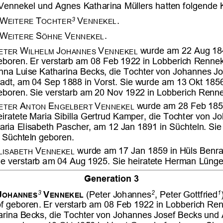











































