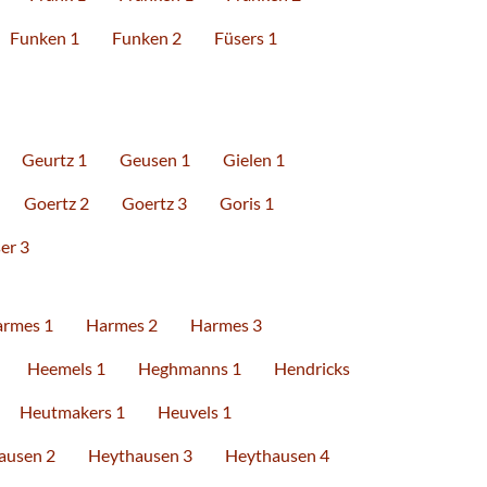
Funken 1
Funken 2
Füsers 1
Geurtz 1
Geusen 1
Gielen 1
Goertz 2
Goertz 3
Goris 1
er 3
rmes 1
Harmes 2
Harmes 3
Heemels 1
Heghmanns 1
Hendricks
Heutmakers 1
Heuvels 1
ausen 2
Heythausen 3
Heythausen 4