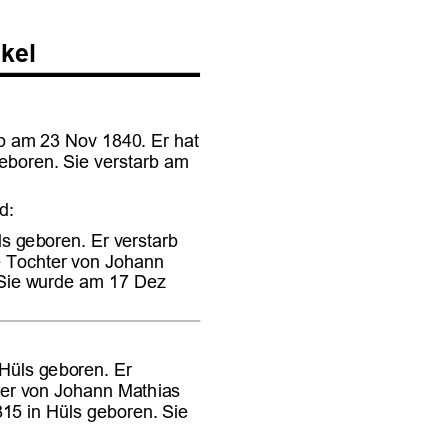









