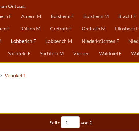
nen Ort aus:
ern F
Amern M
Boisheim F
Boisheim M
Bracht F
ken F
Dülken M
Grefrath F
Grefrath M
Hinsbeck F
M
Lobberich F
Lobberich M
Niederkrüchten F
Nied
Süchteln F
Süchteln M
Viersen
Waldniel F
Wal
Vennkel 1
Seite
von
2