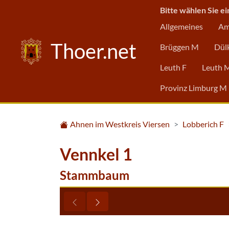
Bitte wählen Sie ei
Allgemeines
Am
Thoer.net
Brüggen M
Dül
Leuth F
Leuth 
Provinz Limburg M
Ahnen im Westkreis Viersen
Lobberich F
Vennkel 1
Stammbaum