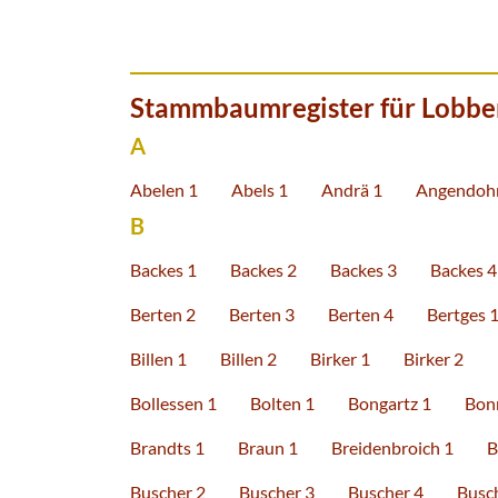
Stammbaumregister für Lobber
A
Abelen 1
Abels 1
Andrä 1
Angendohr
B
Backes 1
Backes 2
Backes 3
Backes 4
Berten 2
Berten 3
Berten 4
Bertges 
Billen 1
Billen 2
Birker 1
Birker 2
Bollessen 1
Bolten 1
Bongartz 1
Bon
Brandts 1
Braun 1
Breidenbroich 1
B
Buscher 2
Buscher 3
Buscher 4
Busc