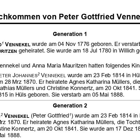





















