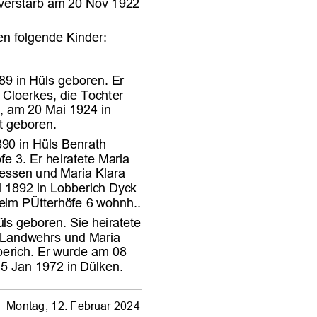

















