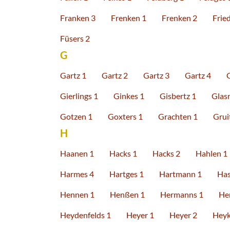
Franken 3
Frenken 1
Frenken 2
Fried
Füsers 2
G
Gartz 1
Gartz 2
Gartz 3
Gartz 4
Gierlings 1
Ginkes 1
Gisbertz 1
Glas
Gotzen 1
Goxters 1
Grachten 1
Grui
H
Haanen 1
Hacks 1
Hacks 2
Hahlen 1
Harmes 4
Hartges 1
Hartmann 1
Has
Hennen 1
Henßen 1
Hermanns 1
He
Heydenfelds 1
Heyer 1
Heyer 2
Heyk