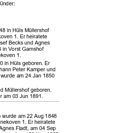














