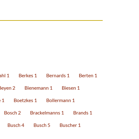
hl 1
Berkes 1
Bernards 1
Berten 1
Beyen 2
Bienemann 1
Biesen 1
 1
Boetzkes 1
Bollermann 1
Bosch 2
Brackelmanns 1
Brands 1
Busch 4
Busch 5
Buscher 1