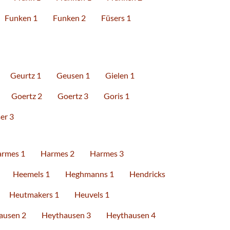
Funken 1
Funken 2
Füsers 1
Geurtz 1
Geusen 1
Gielen 1
Goertz 2
Goertz 3
Goris 1
er 3
rmes 1
Harmes 2
Harmes 3
Heemels 1
Heghmanns 1
Hendricks
Heutmakers 1
Heuvels 1
ausen 2
Heythausen 3
Heythausen 4