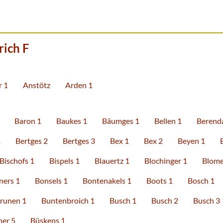
ich F
 1
Anstötz
Arden 1
Baron 1
Baukes 1
Bäumges 1
Bellen 1
Berenda
1
Bertges 2
Bertges 3
Bex 1
Bex 2
Beyen 1
Bischofs 1
Bispels 1
Blauertz 1
Blochinger 1
Blome
ners 1
Bonsels 1
Bontenakels 1
Boots 1
Bosch 1
runen 1
Buntenbroich 1
Busch 1
Busch 2
Busch 3
her 5
Büskens 1