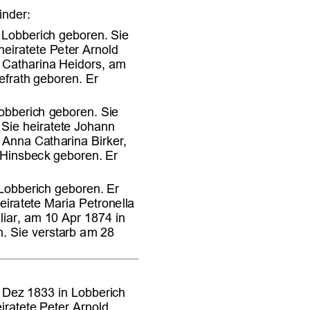














