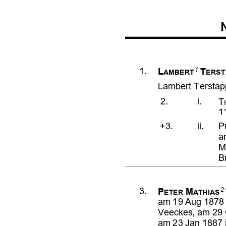














