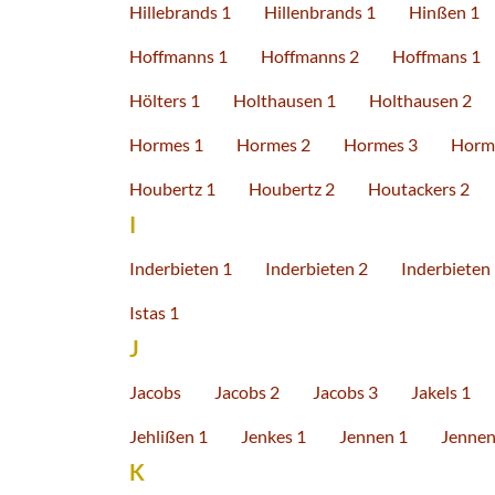
Hillebrands 1
Hillenbrands 1
Hinßen 1
Hoffmanns 1
Hoffmanns 2
Hoffmans 1
Hölters 1
Holthausen 1
Holthausen 2
Hormes 1
Hormes 2
Hormes 3
Horm
Houbertz 1
Houbertz 2
Houtackers 2
I
Inderbieten 1
Inderbieten 2
Inderbieten
Istas 1
J
Jacobs
Jacobs 2
Jacobs 3
Jakels 1
Jehlißen 1
Jenkes 1
Jennen 1
Jennen
K