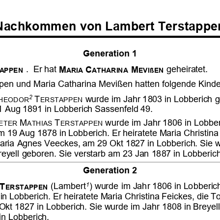




























