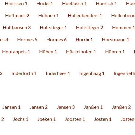
Hinsssen 1
Hocks 1
Hoebusch 1
Hoersch 1
Hoe
Hoffmans 2
Hohnen 1
Hollenbenders 1
Hollenbend
Holthausen 3
Holtstieger 1
Holtstieger 2
Hommen 1
es 4
Hormes 5
Hormes 6
Horrix 1
Horstmann 1
Houtappels 1
Hüben 1
Hückelhofen 1
Hühren 1
 3
Inderfurth 1
Inderhees 1
Ingenhaag 1
Ingenrieth
Jansen 1
Jansen 2
Jansen 3
Janßen 1
Janßen 2
 2
Jochs 1
Joeken 1
Joosten 1
Josten 1
Josten