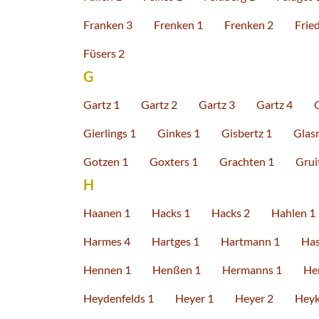
Franken 3
Frenken 1
Frenken 2
Fried
Füsers 2
G
Gartz 1
Gartz 2
Gartz 3
Gartz 4
Gierlings 1
Ginkes 1
Gisbertz 1
Glas
Gotzen 1
Goxters 1
Grachten 1
Grui
H
Haanen 1
Hacks 1
Hacks 2
Hahlen 1
Harmes 4
Hartges 1
Hartmann 1
Has
Hennen 1
Henßen 1
Hermanns 1
He
Heydenfelds 1
Heyer 1
Heyer 2
Heyk