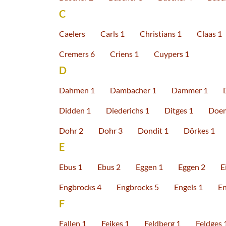
C
Caelers
Carls 1
Christians 1
Claas 1
Cremers 6
Criens 1
Cuypers 1
D
Dahmen 1
Dambacher 1
Dammer 1
Didden 1
Diederichs 1
Ditges 1
Doem
Dohr 2
Dohr 3
Dondit 1
Dörkes 1
E
Ebus 1
Ebus 2
Eggen 1
Eggen 2
E
Engbrocks 4
Engbrocks 5
Engels 1
En
F
Fallen 1
Feikes 1
Feldberg 1
Feldges 