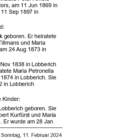














