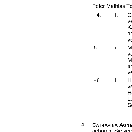








