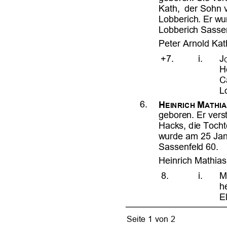








