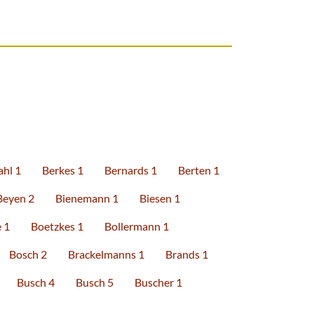
hl 1
Berkes 1
Bernards 1
Berten 1
Beyen 2
Bienemann 1
Biesen 1
 1
Boetzkes 1
Bollermann 1
Bosch 2
Brackelmanns 1
Brands 1
Busch 4
Busch 5
Buscher 1