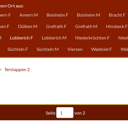
nen Ort aus:
ern F
Amern M
Boisheim F
Boisheim M
Bracht F
ken F
Dülken M
Grefrath F
Grefrath M
Hinsbeck F
M
Lobberich F
Lobberich M
Niederkrüchten F
Nied
Süchteln F
Süchteln M
Viersen
Waldniel F
Wal
Terstappen 2
Seite
von
2