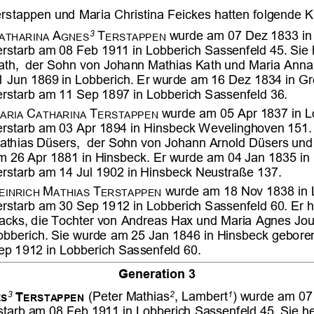






























