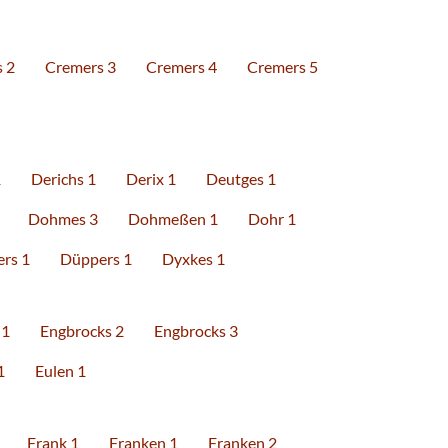
 2
Cremers 3
Cremers 4
Cremers 5
1
Derichs 1
Derix 1
Deutges 1
Dohmes 3
Dohmeßen 1
Dohr 1
rs 1
Düppers 1
Dyxkes 1
 1
Engbrocks 2
Engbrocks 3
1
Eulen 1
Frank 1
Franken 1
Franken 2