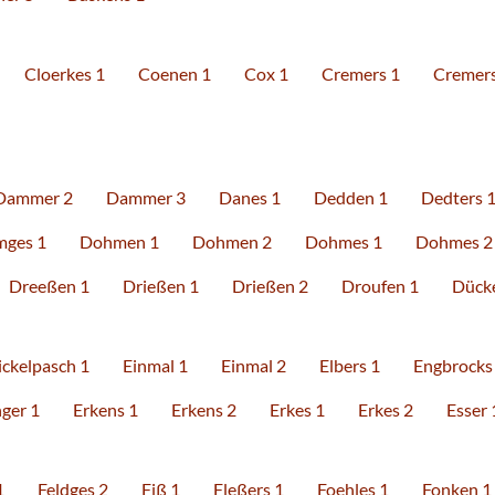
Cloerkes 1
Coenen 1
Cox 1
Cremers 1
Cremers
Dammer 2
Dammer 3
Danes 1
Dedden 1
Dedters 
ges 1
Dohmen 1
Dohmen 2
Dohmes 1
Dohmes 2
Dreeßen 1
Drießen 1
Drießen 2
Droufen 1
Dücke
ickelpasch 1
Einmal 1
Einmal 2
Elbers 1
Engbrocks
ger 1
Erkens 1
Erkens 2
Erkes 1
Erkes 2
Esser 
1
Feldges 2
Fiß 1
Fleßers 1
Foehles 1
Fonken 1