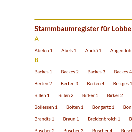
Stammbaumregister für Lobber
A
Abelen 1
Abels 1
Andrä 1
Angendohr
B
Backes 1
Backes 2
Backes 3
Backes 4
Berten 2
Berten 3
Berten 4
Bertges 
Billen 1
Billen 2
Birker 1
Birker 2
Bollessen 1
Bolten 1
Bongartz 1
Bon
Brandts 1
Braun 1
Breidenbroich 1
B
Buscher 2
Buscher 3
Buscher 4
Busc