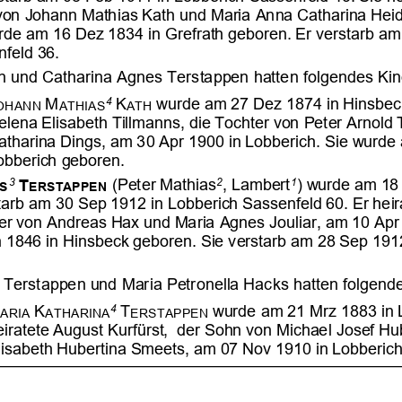
























