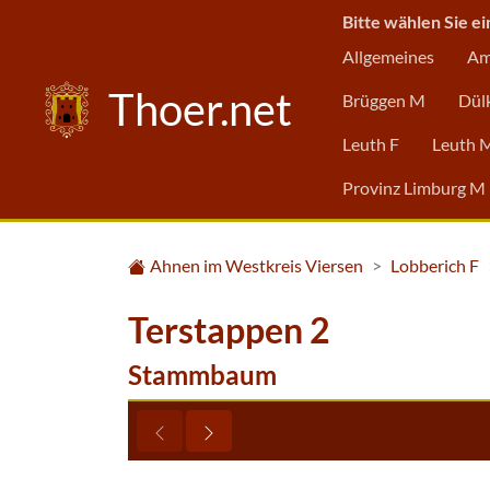
Bitte wählen Sie ei
Allgemeines
Am
Thoer.net
Brüggen M
Dül
Leuth F
Leuth 
Provinz Limburg M
Ahnen im Westkreis Viersen
Lobberich F
Terstappen 2
Stammbaum