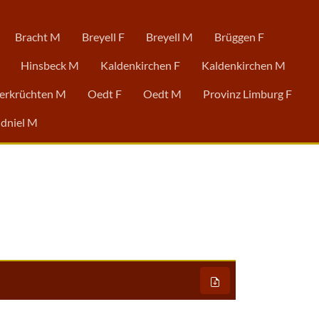
Bracht M
Breyell F
Breyell M
Brüggen F
Hinsbeck M
Kaldenkirchen F
Kaldenkirchen M
erkrüchten M
Oedt F
Oedt M
Provinz Limburg F
dniel M