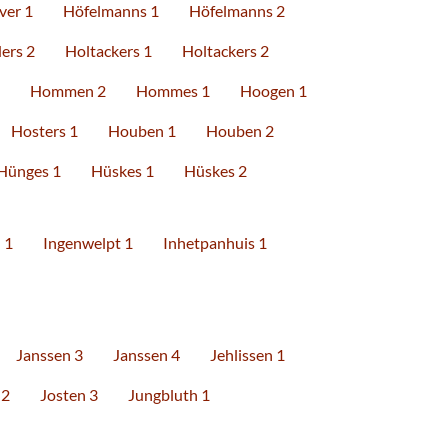
ver 1
Höfelmanns 1
Höfelmanns 2
ers 2
Holtackers 1
Holtackers 2
Hommen 2
Hommes 1
Hoogen 1
Hosters 1
Houben 1
Houben 2
Hünges 1
Hüskes 1
Hüskes 2
 1
Ingenwelpt 1
Inhetpanhuis 1
Janssen 3
Janssen 4
Jehlissen 1
 2
Josten 3
Jungbluth 1