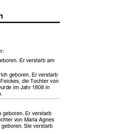









