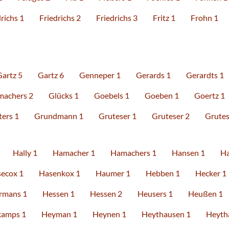
richs 1
Friedrichs 2
Friedrichs 3
Fritz 1
Frohn 1
Gartz 5
Gartz 6
Genneper 1
Gerards 1
Gerardts 1
machers 2
Glücks 1
Goebels 1
Goeben 1
Goertz 1
ters 1
Grundmann 1
Gruteser 1
Gruteser 2
Grutes
Hally 1
Hamacher 1
Hamachers 1
Hansen 1
Ha
ecox 1
Hasenkox 1
Haumer 1
Hebben 1
Hecker 1
rmans 1
Hessen 1
Hessen 2
Heusers 1
Heußen 1
amps 1
Heyman 1
Heynen 1
Heythausen 1
Heyth