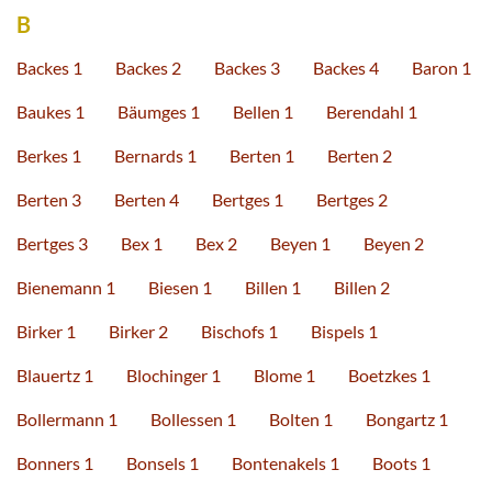
B
Backes 1
Backes 2
Backes 3
Backes 4
Baron 1
Baukes 1
Bäumges 1
Bellen 1
Berendahl 1
Berkes 1
Bernards 1
Berten 1
Berten 2
Berten 3
Berten 4
Bertges 1
Bertges 2
Bertges 3
Bex 1
Bex 2
Beyen 1
Beyen 2
Bienemann 1
Biesen 1
Billen 1
Billen 2
Birker 1
Birker 2
Bischofs 1
Bispels 1
Blauertz 1
Blochinger 1
Blome 1
Boetzkes 1
Bollermann 1
Bollessen 1
Bolten 1
Bongartz 1
Bonners 1
Bonsels 1
Bontenakels 1
Boots 1