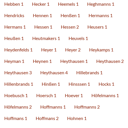
Hebben 1
Hecker 1
Heemels 1
Heghmanns 1
Hendricks
Hennen 1
Henßen 1
Hermanns 1
Hermans 1
Hessen 1
Hessen 2
Heusers 1
Heußen 1
Heutmakers 1
Heuvels 1
Heydenfelds 1
Heyer 1
Heyer 2
Heykamps 1
Heyman 1
Heynen 1
Heythausen 1
Heythausen 2
Heythausen 3
Heythausen 4
Hillebrands 1
Hillenbrands 1
Hinßen 1
Hinsssen 1
Hocks 1
Hoebusch 1
Hoersch 1
Hoever 1
Höfelmanns 1
Höfelmanns 2
Hoffmanns 1
Hoffmanns 2
Hoffmans 1
Hoffmans 2
Hohnen 1