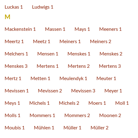
Luckas 1
Ludwigs 1
M
Mackenstein 1
Massen 1
Mays 1
Meeners 1
Meertz 1
Meetz 1
Meiners 1
Meiners 2
Melchers 1
Mensen 1
Menskes 1
Menskes 2
Menskes 3
Mertens 1
Mertens 2
Mertens 3
Mertz 1
Metten 1
Meulendyk 1
Meuter 1
Mevissen 1
Mevissen 2
Mevissen 3
Meyer 1
Meys 1
Michels 1
Michels 2
Moers 1
Moll 1
Molls 1
Mommers 1
Mommers 2
Moonen 2
Moubis 1
Mühlen 1
Müller 1
Müller 2