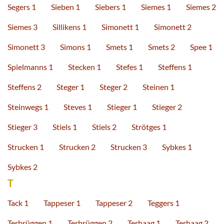
Segers 1
Sieben 1
Siebers 1
Siemes 1
Siemes 2
Siemes 3
Sillikens 1
Simonett 1
Simonett 2
Simonett 3
Simons 1
Smets 1
Smets 2
Spee 1
Spielmanns 1
Stecken 1
Stefes 1
Steffens 1
Steffens 2
Steger 1
Steger 2
Steinen 1
Steinwegs 1
Steves 1
Stieger 1
Stieger 2
Stieger 3
Stiels 1
Stiels 2
Strötges 1
Strucken 1
Strucken 2
Strucken 3
Sybkes 1
Sybkes 2
T
Tack 1
Tappeser 1
Tappeser 2
Teggers 1
Terbrüggen 1
Terbrüggen 2
Terhaag 1
Terhaag 2