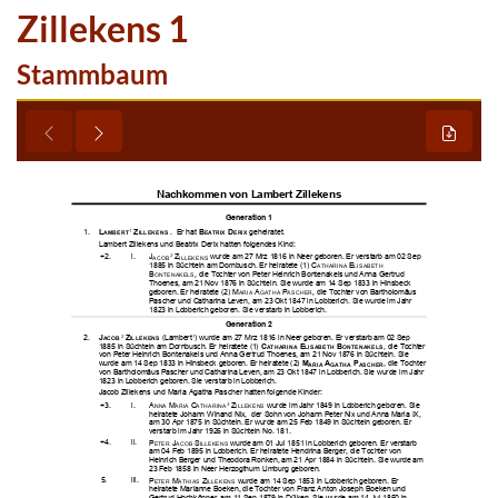
Zillekens 1
Stammbaum















































































































