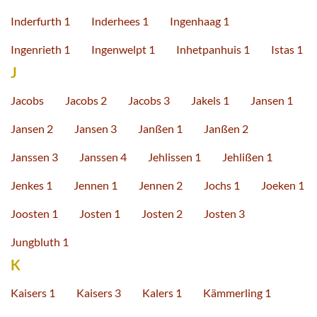
Inderfurth 1
Inderhees 1
Ingenhaag 1
Ingenrieth 1
Ingenwelpt 1
Inhetpanhuis 1
Istas 1
J
Jacobs
Jacobs 2
Jacobs 3
Jakels 1
Jansen 1
Jansen 2
Jansen 3
Janßen 1
Janßen 2
Janssen 3
Janssen 4
Jehlissen 1
Jehlißen 1
Jenkes 1
Jennen 1
Jennen 2
Jochs 1
Joeken 1
Joosten 1
Josten 1
Josten 2
Josten 3
Jungbluth 1
K
Kaisers 1
Kaisers 3
Kalers 1
Kämmerling 1