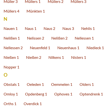
Müller 3
Müllers 1
Müllers 2
Müllers 3
Müllers 4
Münkten 1
N
Nauen 1
Naus 1
Naus 2
Naus 3
Nehlis 1
Nelißen 1
Nelissen 2
Nelißen 2
Nellessen 1
Nellessen 2
Neuenfeld 1
Neuenhaus 1
Niedieck 1
Nießen 1
Nießen 2
Nilkens 1
Nisters 1
Nopper 1
O
Obstals 1
Oeleden 1
Oemmelen 1
Olders 1
Omloy 1
Opdenberg 1
Ophoves 1
Optendrenk 1
Orths 1
Overdick 1