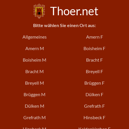
Thoer.net
Bitte wählen Sie einen Ort aus:
Allgemeines
Amern F
Amern M
Boisheim F
Boisheim M
Bracht F
Bracht M
Breyell F
Breyell M
Brüggen F
Brüggen M
Dülken F
Dülken M
Grefrath F
Grefrath M
Hinsbeck F
Hinsbeck M
Kaldenkirchen F