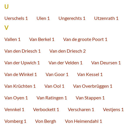
U
Uerschels 1
Ulen 1
Ungerechts 1
Utzenrath 1
V
Vallen 1
Van Berkel 1
Van de groote Poort 1
Van den Driesch 1
Van den Driesch 2
Van der Upwich 1
Van der Velden 1
Van Deursen 1
Van de Winkel 1
Van Goor 1
Van Kessel 1
Van Krüchten 1
Van Ool 1
Van Overbrüggen 1
Van Oyen 1
Van Ratingen 1
Van Stappen 1
Vennkel 1
Verbockett 1
Verscharen 1
Vestjens 1
Vomberg 1
Von Bergh
Von Heimendahl 1