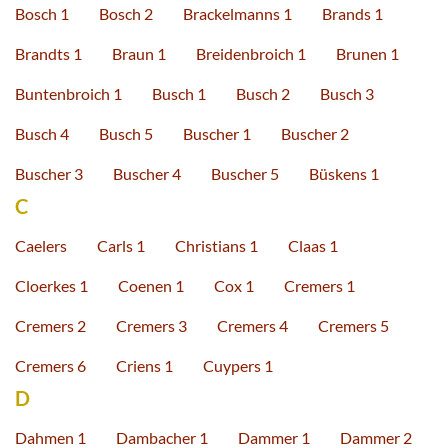
Bosch 1
Bosch 2
Brackelmanns 1
Brands 1
Brandts 1
Braun 1
Breidenbroich 1
Brunen 1
Buntenbroich 1
Busch 1
Busch 2
Busch 3
Busch 4
Busch 5
Buscher 1
Buscher 2
Buscher 3
Buscher 4
Buscher 5
Büskens 1
C
Caelers
Carls 1
Christians 1
Claas 1
Cloerkes 1
Coenen 1
Cox 1
Cremers 1
Cremers 2
Cremers 3
Cremers 4
Cremers 5
Cremers 6
Criens 1
Cuypers 1
D
Dahmen 1
Dambacher 1
Dammer 1
Dammer 2