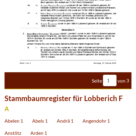




































































Seite
von
3
Stammbaumregister für Lobberich F
A
Abelen 1
Abels 1
Andrä 1
Angendohr 1
Anstötz
Arden 1