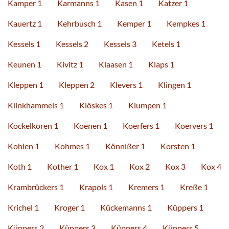
Kamper 1
Karmanns 1
Kasen 1
Katzer 1
Kauertz 1
Kehrbusch 1
Kemper 1
Kempkes 1
Kessels 1
Kessels 2
Kessels 3
Ketels 1
Keunen 1
Kivitz 1
Klaasen 1
Klaps 1
Kleppen 1
Kleppen 2
Klevers 1
Klingen 1
Klinkhammels 1
Klöskes 1
Klumpen 1
Kockelkoren 1
Koenen 1
Koerfers 1
Koervers 1
Kohlen 1
Kohmes 1
Könnißer 1
Korsten 1
Koth 1
Kother 1
Kox 1
Kox 2
Kox 3
Kox 4
Krambrückers 1
Krapols 1
Kremers 1
Kreße 1
Krichel 1
Kroger 1
Kückemanns 1
Küppers 1
Küppers 2
Küppers 3
Küppers 4
Küppers 5