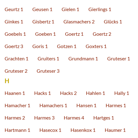
Geurtz 1
Geusen 1
Gielen 1
Gierlings 1
Ginkes 1
Gisbertz 1
Glasmachers 2
Glücks 1
Goebels 1
Goeben 1
Goertz 1
Goertz 2
Goertz 3
Goris 1
Gotzen 1
Goxters 1
Grachten 1
Gruiters 1
Grundmann 1
Gruteser 1
Gruteser 2
Gruteser 3
H
Haanen 1
Hacks 1
Hacks 2
Hahlen 1
Hally 1
Hamacher 1
Hamachers 1
Hansen 1
Harmes 1
Harmes 2
Harmes 3
Harmes 4
Hartges 1
Hartmann 1
Hasecox 1
Hasenkox 1
Haumer 1