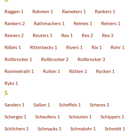
Raggen 1
Rahmen 1
Ramekers 1
Rankers 1
Rankers 2
Rathmachers 1
Reimes 1
Reiners 1
Reiners 2
Reuters 1
Rex 1
Rex 2
Rex 3
Rißels 1
Ritterbecks 1
Rivers 1
Rix 1
Rohr 1
Rollbrocker 1
Rollbrocker 2
Rollbrocker 3
Rommelrath 1
Ruiten 1
Rütten 1
Rycken 1
Ryks 1
S
Sanders 1
Saßen 1
Scheffels 1
Scheres 1
Scherges 1
Scheufens 1
Scheuten 1
Schippers 1
Schlichers 1
Schmacks 1
Schmalohr 1
Schmidt 1