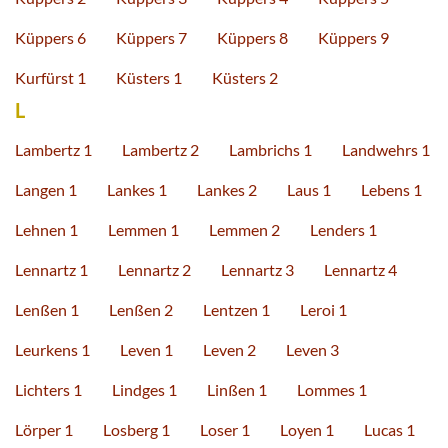
Küppers 6
Küppers 7
Küppers 8
Küppers 9
Kurfürst 1
Küsters 1
Küsters 2
L
Lambertz 1
Lambertz 2
Lambrichs 1
Landwehrs 1
Langen 1
Lankes 1
Lankes 2
Laus 1
Lebens 1
Lehnen 1
Lemmen 1
Lemmen 2
Lenders 1
Lennartz 1
Lennartz 2
Lennartz 3
Lennartz 4
Lenßen 1
Lenßen 2
Lentzen 1
Leroi 1
Leurkens 1
Leven 1
Leven 2
Leven 3
Lichters 1
Lindges 1
Linßen 1
Lommes 1
Lörper 1
Losberg 1
Loser 1
Loyen 1
Lucas 1