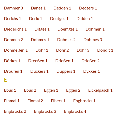
Dammer 3
Danes 1
Dedden 1
Dedters 1
Derichs 1
Derix 1
Deutges 1
Didden 1
Diederichs 1
Ditges 1
Doemges 1
Dohmen 1
Dohmen 2
Dohmes 1
Dohmes 2
Dohmes 3
Dohmeßen 1
Dohr 1
Dohr 2
Dohr 3
Dondit 1
Dörkes 1
Dreeßen 1
Drießen 1
Drießen 2
Droufen 1
Dückers 1
Düppers 1
Dyxkes 1
E
Ebus 1
Ebus 2
Eggen 1
Eggen 2
Eickelpasch 1
Einmal 1
Einmal 2
Elbers 1
Engbrocks 1
Engbrocks 2
Engbrocks 3
Engbrocks 4