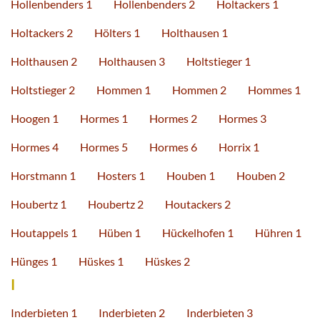
Hollenbenders 1
Hollenbenders 2
Holtackers 1
Holtackers 2
Hölters 1
Holthausen 1
Holthausen 2
Holthausen 3
Holtstieger 1
Holtstieger 2
Hommen 1
Hommen 2
Hommes 1
Hoogen 1
Hormes 1
Hormes 2
Hormes 3
Hormes 4
Hormes 5
Hormes 6
Horrix 1
Horstmann 1
Hosters 1
Houben 1
Houben 2
Houbertz 1
Houbertz 2
Houtackers 2
Houtappels 1
Hüben 1
Hückelhofen 1
Hühren 1
Hünges 1
Hüskes 1
Hüskes 2
I
Inderbieten 1
Inderbieten 2
Inderbieten 3