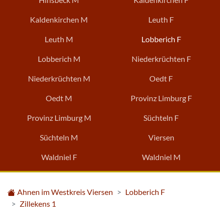
Kaldenkirchen M
Leuth F
Leuth M
Lobberich F
Lobberich M
Niederkrüchten F
Niederkrüchten M
Oedt F
Oedt M
Provinz Limburg F
Provinz Limburg M
Süchteln F
Süchteln M
Viersen
Waldniel F
Waldniel M
Ahnen im Westkreis Viersen
Lobberich F
Zillekens 1