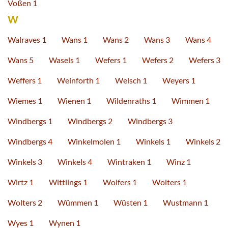
Voßen 1
W
Walraves 1
Wans 1
Wans 2
Wans 3
Wans 4
Wans 5
Wasels 1
Wefers 1
Wefers 2
Wefers 3
Weffers 1
Weinforth 1
Welsch 1
Weyers 1
Wiemes 1
Wienen 1
Wildenraths 1
Wimmen 1
Windbergs 1
Windbergs 2
Windbergs 3
Windbergs 4
Winkelmolen 1
Winkels 1
Winkels 2
Winkels 3
Winkels 4
Wintraken 1
Winz 1
Wirtz 1
Wittlings 1
Wolfers 1
Wolters 1
Wolters 2
Wümmen 1
Wüsten 1
Wustmann 1
Wyes 1
Wynen 1