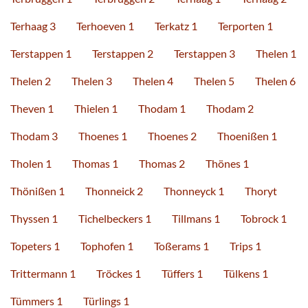
Terhaag 3
Terhoeven 1
Terkatz 1
Terporten 1
Terstappen 1
Terstappen 2
Terstappen 3
Thelen 1
Thelen 2
Thelen 3
Thelen 4
Thelen 5
Thelen 6
Theven 1
Thielen 1
Thodam 1
Thodam 2
Thodam 3
Thoenes 1
Thoenes 2
Thoenißen 1
Tholen 1
Thomas 1
Thomas 2
Thönes 1
Thönißen 1
Thonneick 2
Thonneyck 1
Thoryt
Thyssen 1
Tichelbeckers 1
Tillmans 1
Tobrock 1
Topeters 1
Tophofen 1
Toßerams 1
Trips 1
Trittermann 1
Tröckes 1
Tüffers 1
Tülkens 1
Tümmers 1
Türlings 1