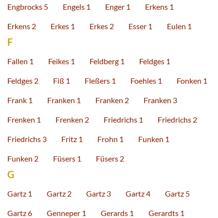
Engbrocks 5
Engels 1
Enger 1
Erkens 1
Erkens 2
Erkes 1
Erkes 2
Esser 1
Eulen 1
F
Fallen 1
Feikes 1
Feldberg 1
Feldges 1
Feldges 2
Fiß 1
Fleßers 1
Foehles 1
Fonken 1
Frank 1
Franken 1
Franken 2
Franken 3
Frenken 1
Frenken 2
Friedrichs 1
Friedrichs 2
Friedrichs 3
Fritz 1
Frohn 1
Funken 1
Funken 2
Füsers 1
Füsers 2
G
Gartz 1
Gartz 2
Gartz 3
Gartz 4
Gartz 5
Gartz 6
Genneper 1
Gerards 1
Gerardts 1